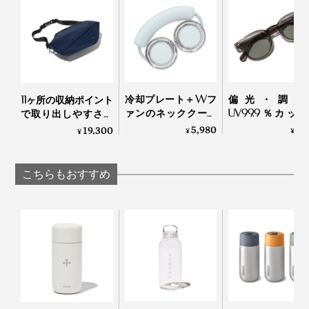
冷却プレート＋Wフ
偏光・調光
11ヶ所の収納ポイント
ァンのネッククーラ
UV99.9％カッ
で取り出しやすさを
ー｜Neck Band Fan
「おしゃれグラ
設計した、「防水ア
5,980
7,
19,300
¥
¥
¥
COOLING
｜東海光学
クティブボディバッ
グ」｜QUICKPACK
TRASPO 9
こちらもおすすめ
予備のシリコンパッキンが付属しています
5. お手入れ簡単
内側のチタン配合セラミックコーティングにより、ニオ
イや味が付着しにくいため、お手入れも簡単。食器用洗
剤と柔らかいスポンジで、優しく洗ってください。