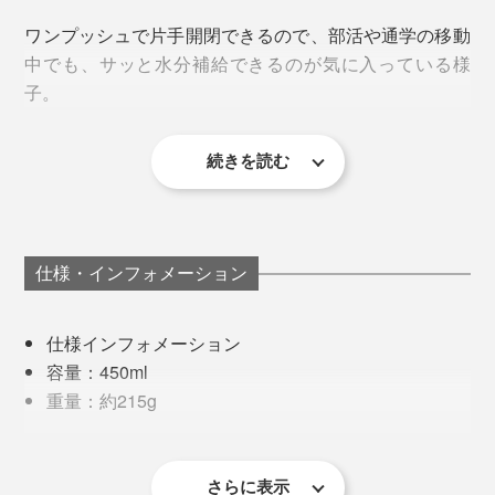
ワンプッシュで片手開閉できるので、部活や通学の移動
カラー展開は、日本ではあまり見かけないニュアンスカ
この技術、ボトルに採用したのは『WOKY』が初
！
中でも、サッと水分補給できるのが気に入っている様
（※）
ラー。
※台湾で初、日本市場での販売も初めて
子。
重さもわずか約215g。バッグやリュックのサイドポケ
ホワイト／アイボリー系の温かい白
味、香り、栄養を損なわず、ドリンクをそのままの状態
ットに入れて、持ち運びやすいコンパクトサイズです。
ブラウン／優しいミルクティー色
続きを読む
でキープ。同じボトルを気兼ねなく使いまわせます。
スリムだからリュックの外ポケットにも入れやすく、小
グリーン／くすみ感のあるカーキ色
さい手でも握りやすい。ワンプッシュタイプでも、フタ
ブルー／深みのあるネイビー色
毎日、口にするものだからこそ、“何を飲むか”だけでな
3. 保冷保温力
が不意に開いたりしたこともないそうです。
く、“何で飲むか”も見直してみてください。
主張しすぎないシルバーのロゴが、ボトル下部にさりげ
仕様・インフォメーション
本体は
真空二重構造
で保冷保温力バツグン。氷だけを入
なく配置されているのも好印象です。
れて検証したところ、なんと24時間以上、溶けきること
仕様インフォメーション
はありませんでした（室温20〜24℃、4回フタを外して
容量：450ml
確認）。フタを取り外した時の口径は5cmで、製氷器の
重量：約215g
氷なら楽々入ります。
サイズ：口径5cm、底径6.5cm、高さ20.5cm
材質：［本体］ステンレス（チタン+セラミックコー
ティング） ［フタ・飲み口］ ポリプロピレン ［パッ
さらに表示