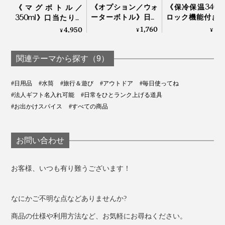
《オプション／ウォ
《保冷保温340m
《マグボトル／
ーターボトル》日本
ロック機能付き
350ml》口当たりの
茶パウダーと水を入
飲みタイプの「
いい飲み口、ひとひ
1,760
5,
4,950
¥
¥
¥
れて振るだけですぐ
ンレス製タンブ
ねりで開閉できる真
飲める、耐熱温度80
ー」｜Black+Blum
空2層構造の「上ル
度の
入ルオリジナルボト
関連テーマから探す（9）
「NODOKA×KINTO
ル
コラボボトル
#日用品
#水筒
#旅行＆遊び
#アウトドア
#毎日使ってね
（500ml）」｜THE
#法人ギフト名入れ可能
#日常をひとランク上げる道具
NODOKA
#お出かけスパイス
#すべての商品
お問い合わせ
お客様、いつも有り難うございます！
なにかご不明な点などありませんか?
商品の仕様や利用方法など、お気軽にお尋ねください。