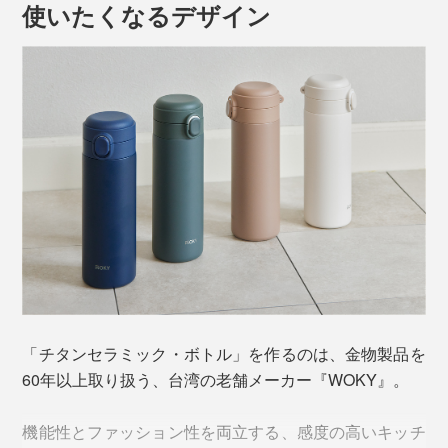
使いたくなるデザイン
開ける、飲む、閉めるの一連の動作が
片手で完結
するの
コーヒーなどの香りの強いものを入れてしまうと、その
で、運転中や歩行中の水分補給もスムーズ。ボトルを傾
あとのドリンクに香りが移ってゲンナリした経験、誰し
けて飲む時も、
フタが顔に当たらない
ように設計されて
もあるでしょう。
います。
「チタンセラミック・ボトル」を作るのは、金物製品を
60年以上取り扱う、台湾の老舗メーカー『WOKY』。
機能性とファッション性を両立する、感度の高いキッチ
そんな、心配や味変を解消してくれるのが、『WOKY』