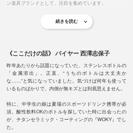
フタを閉めてボタンを下げればロック状態に。バッグの
ン道具ブランドとして、注目を集めています。
のチタンセラミック・ボトル。
中でフタが空いてしまう心配もありません。
酸やアルカリに強く
、医療器具や食器にも使われる、
高
続きを読む
2. スリムで軽量
このボトルの魅力も、機能性だけではありません。ミニ
純度チタンをセラミックに配合
。硬度・耐摩耗性に優れ
マルなのにどこか温かみのあるデザインで、キッチンや
たコーティングを施しています。
直径は、600mlタイプと同じ
6.5cm
。直径7cm前後の
デスク、ファッションにも自然と馴染みます。
600mlペットボトルよりもひと回りスリムで、
車のドリ
《ここだけの話》 バイヤー 西澤志保子
ンクホルダーにも収まる
サイズ。
※直径は450mlと同じです。
昨年あたりから話題になっていた、ステンレスボトルの
「金属溶出」。正直、“うちのボトルは大丈夫か
な……”と気になっていました。気づけば何年も使って
いるものばかりで、内側が無キズとは到底思えません。
特に、中学生の娘は夏場のスポーツドリンク携帯が必
須。酸性飲料OKのボトルを探していた時に出会ったの
が、チタンセラミック・コーティングの『WOKY』でし
た。