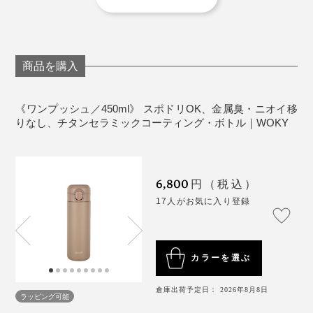
キン］シリコーン
真空二重構造
スポーツドリンク、酸性のジュースに使用可。炭酸
は不可
商品を購入
生産国：中国（台湾企画）
左から、「ホワイト」「ブラウン」「グリーン」「ブルー」
一方で私は、こまめな水分補給には「ワンプッシュ」、
《ワンプッシュ／450ml》 スポドリOK、金属臭・ニオイ移
飲み物の味や香りを楽しみたい時は「シルクハット」
りなし、チタンセラミックコーティング・ボトル｜WOKY
さらに、マットな質感が手にしっとり馴染み、持つたび
を、自然と使い分けるように。
にちょっと気分が上がる。毎日使うものだからこ
そ、“使いたくなるデザイン”って、やっぱり大事だと実
色合いも上品なので、娘と色違いをそろえて楽しんでし
6,800
円（税込）
感します。
ます。
ドリンクを入れて8時間の温度変化は下図の通り。温か
17人がお気に入り登録
いものは温かく、冷たいものは冷たいまま、
一日中おい
しい温度をキープ
します。
カラーを選ぶ
倉庫出荷予定日： 2026年8月8日
ラッピング可能