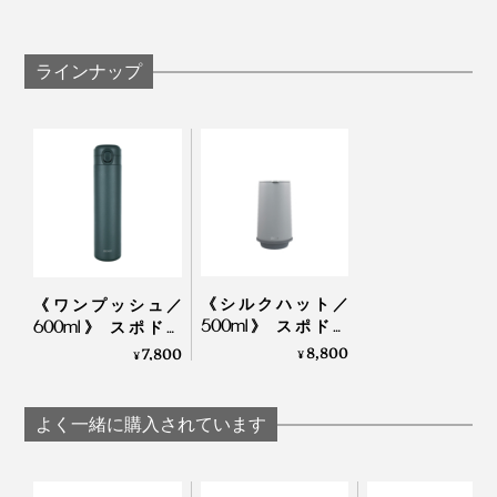
ラインナップ
4. 倒れても漏れなし
《シルクハット／
《ワンプッシュ／
500ml》 スポドリ
600ml》 スポドリ
耐熱温度120℃のシリコンゴムを使用した密閉設計。フ
OK、金属臭・ニオイ
OK、金属臭・ニオイ
8,800
7,800
¥
¥
タをきちんと閉めておけば、バッグの中で横倒しになっ
移りなし、チタンセ
移りなし、チタンセ
ても、漏れる心配はありません。
ラミックコーティン
ラミックコーティン
グ・ボトル｜WOKY
グ・ボトル｜WOKY
よく一緒に購入されています