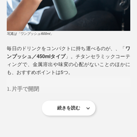
写真は「ワンプッシュ/600ml」
毎日のドリンクをコンパクトに持ち運べるのが、、「
ワ
ンプッシュ／450mlタイプ
」。チタンセラミックコーテ
ィングで、金属溶出や味変の心配がないことのほかに
も、おすすめポイントは5つ。
もちろん、キズのないステンレスなら、すぐに問題が起
きるわけではありません。ただ、毎日使ううちに細かな
1. 片手で開閉
キズは避けられず、数年使ったボトルの内側を確認する
のも難しいもの。やっぱり気になります。
続きを読む
フタは、ボタンひとつで跳ね上がり、外したフタをもう
また、そもそもステンレスやプラスティックは、表面に
一方の手で持つ必要ナシ。閉める時は指一本で押し込む
微細な凹凸があり、ドリンクの成分や香りが残りやすい
だけで、カチッと閉まります。
素材。