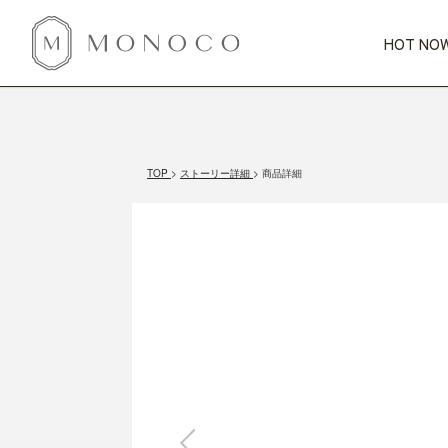
HOT NOW
新商品
CATEGORY
PRICE
SCENE
HOT NOW!
GIFTS
インテリア
1,000円未満
1,000円 
TOP
ストーリー詳細
商品詳細
今週のT
カテゴリから探す
価格から探す
シーンから探す
すべて
すべて
特別な贈りもの
家具
すべての
会話が弾む
収納
特集一
気のきく手土産
照明
毎日使ってね
インテリア雑貨
おまと
ベランダ・庭
アウト
インテリア／そ
キッチン
すべて