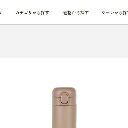
!
カテゴリから探す
価格から探す
シーンから探
つめた〜い夏、どうぞ！
HEALTHY
家電
HOME
ファッション
- 3,000円
3,000円 - 5,000円
5,000円 - 10,000円
OP10
すべて
すべて
すべて
すべて
す
朝までぐっすり
リビング家電
居心地のいい空間
服
ひ
商品 (新着順)
本気で休む
キッチン家電
家事ルンルン
バッグ
ほ
覧
いつも清潔
美容・健康家電
食いしん坊クラブ
靴・靴下
や
じぶんメンテナンス
オーディオ家電
料理と団らん
レイングッズ
仕
め割引
おうちエクササイズ
ファッション／小物
レット
の他
日用品
健康・美容
すべて
すべて