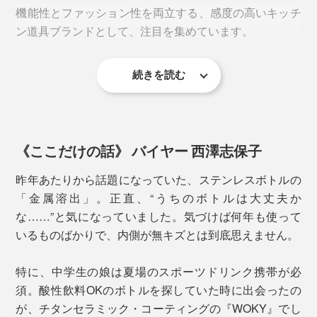
機能性とファッション性を両立する、感度の高いキッチ
そんな、心配や味変を解消してくれるのが、『WOKY』
フタを閉めてボタンを下げればロック状態に。バッグの
ン道具ブランドとして、注目を集めています。
のチタンセラミック・ボトル。
中でフタが空いてしまう心配もありません。
酸やアルカリに強く
、医療器具や食器にも使われる、
高
続きを読む
2. スリムで軽量
このボトルの魅力も、機能性だけではありません。ミニ
純度チタンをセラミックに配合
。硬度・耐摩耗性に優れ
マルなのにどこか温かみのあるデザインで、キッチンや
たコーティングを施しています。
直径は、600mlタイプと同じ
6.5cm
。直径7cm前後の
デスク、ファッションにも自然と馴染みます。
600mlペットボトルよりもひと回りスリムで、
車のドリ
《ここだけの話》 バイヤー 西澤志保子
ンクホルダーにも収まる
サイズ。
※直径は450mlと同じです。
昨年あたりから話題になっていた、ステンレスボトルの
「金属溶出」。正直、“うちのボトルは大丈夫か
な……”と気になっていました。気づけば何年も使って
いるものばかりで、内側が無キズとは到底思えません。
特に、中学生の娘は夏場のスポーツドリンク携帯が必
須。酸性飲料OKのボトルを探していた時に出会ったの
が、チタンセラミック・コーティングの『WOKY』でし