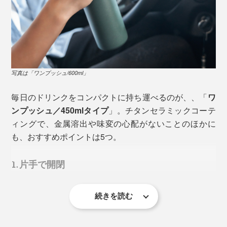
写真は「ワンプッシュ/600ml」
毎日のドリンクをコンパクトに持ち運べるのが、、「
ワ
ンプッシュ／450mlタイプ
」。チタンセラミックコーテ
ィングで、金属溶出や味変の心配がないことのほかに
も、おすすめポイントは5つ。
もちろん、キズのないステンレスなら、すぐに問題が起
きるわけではありません。ただ、毎日使ううちに細かな
1. 片手で開閉
キズは避けられず、数年使ったボトルの内側を確認する
のも難しいもの。やっぱり気になります。
続きを読む
フタは、ボタンひとつで跳ね上がり、外したフタをもう
また、そもそもステンレスやプラスティックは、表面に
一方の手で持つ必要ナシ。閉める時は指一本で押し込む
微細な凹凸があり、ドリンクの成分や香りが残りやすい