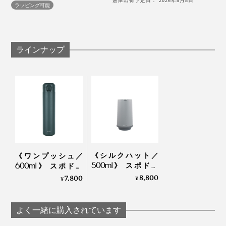
倉庫出荷予定日： 2026年8月8日
ラッピング可能
ラインナップ
4. 倒れても漏れなし
《シルクハット／
《ワンプッシュ／
500ml》 スポドリ
600ml》 スポドリ
耐熱温度120℃のシリコンゴムを使用した密閉設計。フ
OK、金属臭・ニオイ
OK、金属臭・ニオイ
8,800
7,800
¥
¥
タをきちんと閉めておけば、バッグの中で横倒しになっ
移りなし、チタンセ
移りなし、チタンセ
ても、漏れる心配はありません。
ラミックコーティン
ラミックコーティン
グ・ボトル｜WOKY
グ・ボトル｜WOKY
よく一緒に購入されています