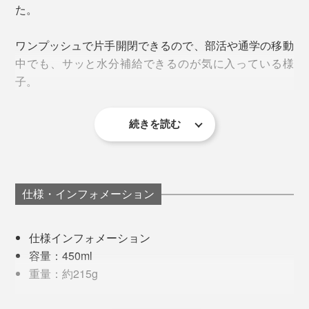
た。
ワンプッシュで片手開閉できるので、部活や通学の移動
カラー展開は、日本ではあまり見かけないニュアンスカ
この技術、ボトルに採用したのは『WOKY』が初
！
中でも、サッと水分補給できるのが気に入っている様
（※）
ラー。
※台湾で初、日本市場での販売も初めて
子。
重さもわずか約215g。バッグやリュックのサイドポケ
ホワイト／アイボリー系の温かい白
味、香り、栄養を損なわず、ドリンクをそのままの状態
ットに入れて、持ち運びやすいコンパクトサイズです。
ブラウン／優しいミルクティー色
続きを読む
でキープ。同じボトルを気兼ねなく使いまわせます。
スリムだからリュックの外ポケットにも入れやすく、小
グリーン／くすみ感のあるカーキ色
さい手でも握りやすい。ワンプッシュタイプでも、フタ
ブルー／深みのあるネイビー色
毎日、口にするものだからこそ、“何を飲むか”だけでな
3. 保冷保温力
が不意に開いたりしたこともないそうです。
く、“何で飲むか”も見直してみてください。
主張しすぎないシルバーのロゴが、ボトル下部にさりげ
仕様・インフォメーション
本体は
真空二重構造
で保冷保温力バツグン。氷だけを入
なく配置されているのも好印象です。
れて検証したところ、なんと24時間以上、溶けきること
仕様インフォメーション
はありませんでした（室温20〜24℃、4回フタを外して
容量：450ml
確認）。フタを取り外した時の口径は5cmで、製氷器の
重量：約215g
氷なら楽々入ります。
サイズ：口径5cm、底径6.5cm、高さ20.5cm