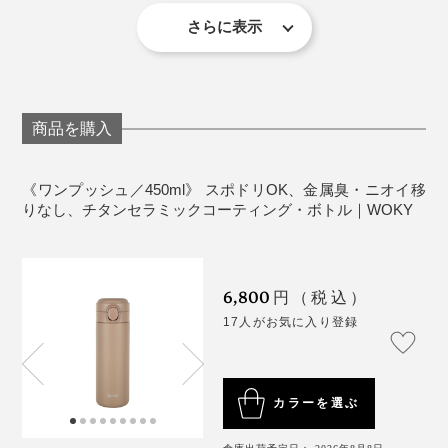
材質：［本体］ステンレス（チタン+セラミックコー
ティング） ［フタ・飲み口］ ポリプロピレン ［パッ
さらに表示
キン］シリコーン
真空二重構造
スポーツドリンク、酸性のジュースに使用可。炭酸
は不可
商品を購入
生産国：中国（台湾企画）
左から、「ホワイト」「ブラウン」「グリーン」「ブルー」
一方で私は、こまめな水分補給には「ワンプッシュ」、
《ワンプッシュ／450ml》 スポドリOK、金属臭・ニオイ移
飲み物の味や香りを楽しみたい時は「シルクハット」
りなし、チタンセラミックコーティング・ボトル｜WOKY
さらに、マットな質感が手にしっとり馴染み、持つたび
を、自然と使い分けるように。
にちょっと気分が上がる。毎日使うものだからこ
そ、“使いたくなるデザイン”って、やっぱり大事だと実
色合いも上品なので、娘と色違いをそろえて楽しんでし
6,800
円（税込）
感します。
ます。
ドリンクを入れて8時間の温度変化は下図の通り。温か
17人がお気に入り登録
いものは温かく、冷たいものは冷たいまま、
一日中おい
しい温度をキープ
します。
カラーを選ぶ