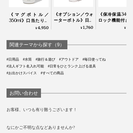
《オプション／ウォ
《保冷保温340m
《マグボトル／
ーターボトル》日本
ロック機能付き
350ml》口当たりの
茶パウダーと水を入
飲みタイプの「
いい飲み口、ひとひ
1,760
5,
4,950
¥
¥
¥
れて振るだけですぐ
ンレス製タンブ
ねりで開閉できる真
飲める、耐熱温度80
ー」｜Black+Blum
空2層構造の「上ル
度の
入ルオリジナルボト
関連テーマから探す（9）
「NODOKA×KINTO
ル
コラボボトル
#日用品
#水筒
#旅行＆遊び
#アウトドア
#毎日使ってね
（500ml）」｜THE
#法人ギフト名入れ可能
#日常をひとランク上げる道具
NODOKA
#お出かけスパイス
#すべての商品
お問い合わせ
お客様、いつも有り難うございます！
なにかご不明な点などありませんか?