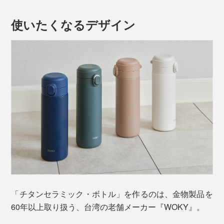
だけで、カチッと閉まります。
素材。
使いたくなるデザイン
開ける、飲む、閉めるの一連の動作が
片手で完結
するの
コーヒーなどの香りの強いものを入れてしまうと、その
で、運転中や歩行中の水分補給もスムーズ。ボトルを傾
あとのドリンクに香りが移ってゲンナリした経験、誰し
けて飲む時も、
フタが顔に当たらない
ように設計されて
もあるでしょう。
います。
「チタンセラミック・ボトル」を作るのは、金物製品を
60年以上取り扱う、台湾の老舗メーカー『WOKY』。