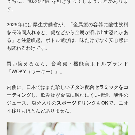
うちに、“味の記憶”を引きずってしまうことがありま
す。
2025年には厚生労働省が、「金属製の容器に酸性飲料
を長時間入れると、傷などから金属が溶け出す恐れがあ
る」と注意喚起。ボトル選びは、味だけでなく安心感に
も関わるわけです。
買い換えるなら、台湾発・機能美ボトルブランド
『WOKY（ワーキー）』。
内側に、日本ではまだ珍しい
チタン配合セラミックをコ
ーティング
し、飲み物が金属に触れにくい構造。酸性の
ジュース、塩分入りの
スポーツドリンクもOK
で、ニオ
イ移りもほとんどありません。