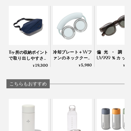
冷却プレート＋Wフ
偏光・調光
11ヶ所の収納ポイント
ァンのネッククーラ
UV99.9％カッ
で取り出しやすさを
ー｜Neck Band Fan
「おしゃれグラ
設計した、「防水ア
5,980
7,
19,300
¥
¥
¥
COOLING
｜東海光学
クティブボディバッ
グ」｜QUICKPACK
TRASPO 9
こちらもおすすめ
予備のシリコンパッキンが付属しています
5. お手入れ簡単
内側のチタン配合セラミックコーティングにより、ニオ
イや味が付着しにくいため、お手入れも簡単。食器用洗
剤と柔らかいスポンジで、優しく洗ってください。