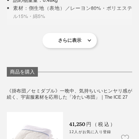
温度によって、熱を吸いとったり、放出したりするの
素材：側生地（表地）／レーヨン80%・ポリエステ
だから、『The ICE 27』は、水に濡れたような、しっと
で、一晩中、私たちが気持ちいいと感じる温度(27～
ル15%・綿5%
り冷たい寝心地が続く……これほど肌になじむような、
33℃)をキープしつづけてくれます。
側生地（肌側と表地衿部）／再生繊維（セルロー
心地よい冷たさは、初めてだと思います。
ス）100%
詰め物／ポリエステル100%
さらに表示
製造国：日本（アウトラストテンセルニット地はド
ドイツでつくられている、「アウトラスト」のテンセル
イツ製）
ニット地は、創業から80年以上経つ、群馬・高崎市の寝
※『The ICE 27』は、まわりの温度によって、冷たさの感じやすさが変わ
るので、クーラーで室温を適度に下げてお使いください。
具工場で、布団に仕立てられます。
※洗濯機弱水流で、ネット洗い可。塩素系漂白剤、タンブラー乾燥、アイロ
商品を購入
ン、ドライクリーニングは不可。
ニット地の布団は、肌当りが柔らかいのですが、中わた
《掛布団／セミダブル》一晩中、気持ちいいヒンヤリ感が
が外へ出やすい「吹き出し」が多いので、熟練した職人
続く、宇宙服素材を応用した「冷たい布団」｜The ICE 27
による、ていねいな縫製が必要だからです。
その気持ちよさ、よくわかります。
暑い日に、冷たいプールへ飛び込んだように、体全体を
触れた瞬間は冷たい素材、例えば、ジェルパッドがあり
41,250
円（税込）
スーッと冷ましてくれるみたいに気持ちいいんです。
ますが、一度温まってしまうと、放熱性がないので、ヒ
12人がお気に入り登録
汗をかいても、洗濯機で丸洗いOKだから安心。ネット
ンヤリ感が続きにくいことが難点でした。