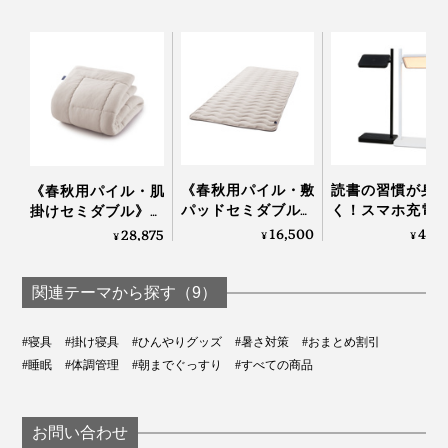
《春秋用パイル・敷
読書の習慣が身
《春秋用パイル・肌
パッドセミダブル》
く！スマホ充電
掛けセミダブル》お
おだやかな春の暖か
きる、ミニマル
だやかな春の暖かさ…
16,500
40,
28,875
¥
¥
¥
さ…空気を含んでフッ
インの「LEDベ
空気を含んでフッカ
『The ICE 27』は、まわりの温度によって、冷たさの感
カフカになる「シン
ライト」｜TALIA
フカになる「シンカ
カーパイルケット」
ーパイルケット」｜
関連テーマから探す（9）
じやすさが変わるので、クーラーで室温を適度に下げて
｜ZEPPINパイル
ZEPPINパイル
お使いください。
#寝具
#掛け寝具
#ひんやりグッズ
#暑さ対策
#おまとめ割引
#睡眠
#体調管理
#朝までぐっすり
#すべての商品
お問い合わせ