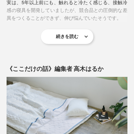
実は、5年以上前にも、触れると冷たく感じる、接触冷
感の寝具を開発していましたが、競合品との圧倒的な差
テンセルは、木材パルプから再生した繊維で、触ると、
異をつくることができず、伸び悩んでいたそうです。
ほんのりしたヒンヤリ感と吸水性があります。
しっとりとした冷たさは、宇宙服のために開発された新
素材「アウトラスト」から。
そのテンセルを、寝具にはめずらしいニット状に編ん
続きを読む
そのため、近年は、社内で「冷たい布団の開発は、辞め
で、「アウトラスト」をプリントした、『The ICE 27』
見た目も、肌触りも、サラッとした麻素材のようです
よう」という意見が多かったほど。
のテンセルニット地は、触れた肌に、柔らかくなじむよ
が、布団の表地に、ご注目。
う。
ところが、「アウトラスト」のテンセルニット地との出
《ここだけの話》編集者 高木はるか
肌に触れる面を、よく見ると、白い丸がたくさんプリン
会いが、開発チームを変えました。
トされているのがわかります。