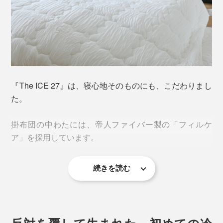
肌に触れた面から、体中へ、心地よいヒンヤリ感が広が
っていくのを感じます。
まるで、冷たいプールに浮かんでいるみたい。
『The ICE 27』は、寝心地そのものにも、こだわりまし
た。
掛布団の中わたには、帝人ファイバー製の「フィルケ
ア」を採用しています。
続きを読む
「フィルケア」は、3つの孔（=突き抜けた穴）が通っ
た、中空構造のポリエステル繊維を、らせん状に加工し
ています。
反対を覆して生まれた、初めての冷