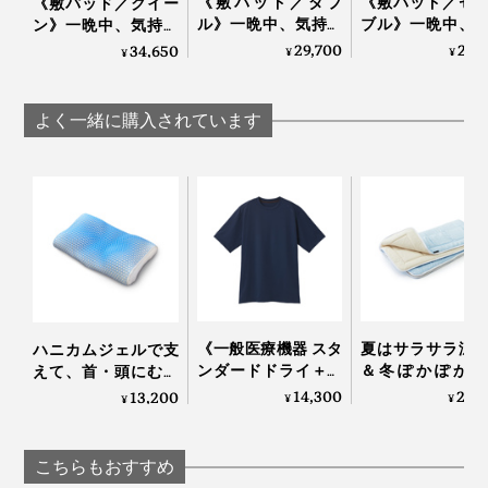
《敷パッド／ダブ
《敷パッド／セ
《敷パッド／クイー
ル》一晩中、気持ち
ブル》一晩中、
ン》一晩中、気持ち
横になった瞬間から、ヒヤーッと冷たくて、汗ばみやす
いいヒンヤリ感が続
ちいいヒンヤリ
いいヒンヤリ感が続
29,700
24,
34,650
パラフィンワックスが、ため込んだ熱を少しずつ出し
¥
¥
¥
い腕や背中が、じわじわ冷やされていくよう。
く、宇宙服素材を応
続く、宇宙服素
く、宇宙服素材を応
て、体が冷えすぎないようにコントロールしてくれま
用した「冷たい布
応用した「冷た
用した「冷たい布
す。
団」｜The ICE 27
団」｜The ICE 27
団」｜The ICE 27
よく一緒に購入されています
体の熱がスーッと冷めていくのと同時に、眠気がおりて
きて、あっという間に寝つける感じです。
かといって、体が冷えすぎることはなく、気持ちいいヒ
ンヤリ感。新感覚の「冷たい布団」、夏の必需品です。
写真は「掛布団／セミダブル」
『The ICE 27』の
敷パッド
といっしょに使うと、全身が
ヒンヤリ包まれて、ますます気持ちいい！
《一般医療機器 スタ
夏はサラサラ涼
ハニカムジェルで支
ンダードドライ＋／
＆冬ぽかぽか暖
えて、首・頭にむに
暑がりの家族に、体温調節が苦手な高齢のご両親に、結
半袖トップス》サラ
い、敷くだけ「
ゅフィットする「ひ
14,300
29,
13,200
¥
¥
¥
婚や引越しの贈り物に、おすすめします。
サラの肌触り、疲
分散オールシー
んやり枕（専用カバ
れ・コリを改善する
敷きパッド」｜
ー付き）」｜LUPO
「リカバリーウエ
らしきしんぐ™
『The ICE 27』で、寝苦しかった夏に、さようなら！
こちらもおすすめ
ア」｜VENEX