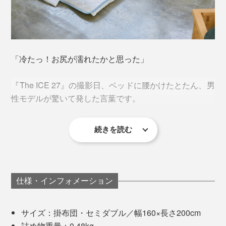
パリッとしたシーツのように、織った生地ではなく、柔
「冷たっ！お尻が濡れたかと思った」
軟性のある編み地だから、肌のすみずみまで包まれるよ
思わず驚くほどのヒンヤリ感を実感したことで、「これ
うな感触です。
このプリント面ひとつひとつに、直径2～3マイクロメー
までにない、冷たい布団をつくりたい」――。
『The ICE 27』の撮影日、ベッドに腰かけたとたん、男
トルほどの微粒子状のカプセルが集まって、繊維にびっ
性モデルが驚いて発した言葉です。
しりくっついているのです。
そうして、誰もが初めて味わう冷たさが、反対だらけだ
った社内の流れを覆して、とうとう『The ICE 27』は生
続きを読む
カプセル内には、「パラフィンワックス」入り。
まれたそうです。
それくらい、触れた瞬間に、ヒヤッとします。
パラフィンワックスは、暑い時は、体からの熱を吸収し
でも、いざ寝転がると、「あー、冷たくて気持ちい
て、液体へ。寒い時は、放熱して、固体へ。
い…」
仕様・インフォメーション
まわりの温度によって、形状が変わる、「特殊相変換物
撮影の待ち時間に、思わず、寝落ちしかかっていました
質」と呼ばれるものです。
サイズ：掛布団・セミダブル／幅160×長さ200cm
（笑）
詰め物重量：0.48kg