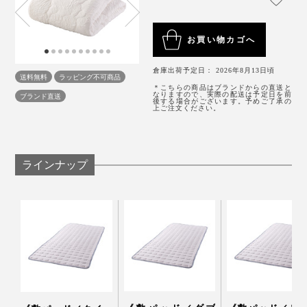
6月に入って、だんだん暑くなってきてからは、フロ上
に入れて、弱水流で洗ってください。
がりに、なかなか体のほてりがひかない。
「アウトラスト」を使った『The ICE 27』なら、寝入り
お買い物カゴへ
室内でも乾きやすく、敷パッドなら、約3時間半で、ほ
ばなから、朝の目覚めまで、気持ちいいヒンヤリ感に包
「明日は朝早いし、すぐ寝ないと」なんて日は、今ま
とんど乾いた状態になります（水分率10％以下、室温
まれたまま、ずっと寝られます。
倉庫出荷予定日： 2026年8月13日頃
で、ベッドに入っても、暑くてなかなか寝つけませんで
送料無料
ラッピング不可商品
20℃・湿度65％の室内で乾燥させた場合）
＊こちらの商品はブランドからの直送と
したが、『The ICE 27』は違います。
なりますので、実際の配送は予定日を前
ブランド直送
後する場合がございます。予めご了承の
上ご注文ください。
たくさんの寝返りによっておこる摩擦や、洗濯をくり返
ラインナップ
すことによる耐久性も、職人たちがチェックすること
で、これほど心地よい「冷たい布団」は、できあがりま
す。
本品は、掛布団のセミダブルサイズです。
もし、寝ているあいだに、クーラーで、体の熱や室温が
下がってきても大丈夫。