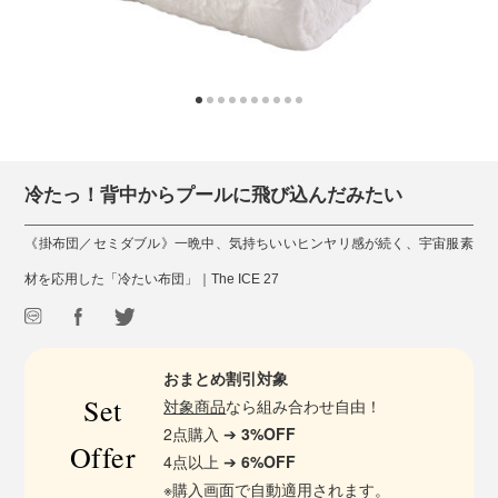
冷たっ！背中からプールに飛び込んだみたい
《掛布団／セミダブル》一晩中、気持ちいいヒンヤリ感が続く、宇宙服素
材を応用した「冷たい布団」｜The ICE 27
おまとめ割引対象
Set
対象商品
なら組み合わせ自由！
2点購入 ➔
3%OFF
Offer
4点以上 ➔
6%OFF
※購入画面で自動適用されます。