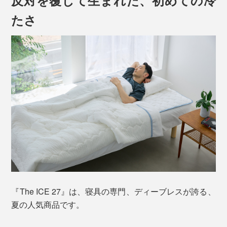
軽さ・弾力・へたりにくさを併せ持った中わただから、
薄手の掛布団なのに、ふっくら柔らかい寝心地。しか
たさ
も、抗菌防臭加工済みです。
水に濡れたような、しっとりとした冷たさが、ほてった
体を、ジワジワ冷ましていってくれます。
体のほてりが静まっていくのと同時に、眠りへ引き込ま
れていくよう……この気持ちよさ、たまらない！
『The ICE 27』は、寝具の専門、ディーブレスが誇る、
夏の人気商品です。
柔らかい中わたを包んでいるのは、「アウトラスト」を
プリント加工した、テンセルニット地。