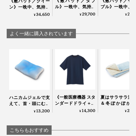
《敷パッド／ダブ
《敷パッド／セ
《敷パッド／クイー
ル》一晩中、気持ち
ブル》一晩中、
ン》一晩中、気持ち
いいヒンヤリ感が続
ちいいヒンヤリ
いいヒンヤリ感が続
29,700
24,
34,650
パラフィンワックスが、ため込んだ熱を少しずつ出し
¥
¥
¥
く、宇宙服素材を応
続く、宇宙服素
く、宇宙服素材を応
て、体が冷えすぎないようにコントロールしてくれま
用した「冷たい布
応用した「冷た
用した「冷たい布
す。
団」｜The ICE 27
団」｜The ICE 27
団」｜The ICE 27
よく一緒に購入されています
写真は「掛布団／セミダブル」
『The ICE 27』の
敷パッド
といっしょに使うと、全身が
ヒンヤリ包まれて、ますます気持ちいい！
《一般医療機器 スタ
夏はサラサラ涼
ハニカムジェルで支
ンダードドライ＋／
＆冬ぽかぽか暖
えて、首・頭にむに
暑がりの家族に、体温調節が苦手な高齢のご両親に、結
半袖トップス》サラ
い、敷くだけ「
ゅフィットする「ひ
14,300
29,
13,200
¥
¥
¥
婚や引越しの贈り物に、おすすめします。
サラの肌触り、疲
分散オールシー
んやり枕（専用カバ
れ・コリを改善する
敷きパッド」｜
ー付き）」｜LUPO
「リカバリーウエ
らしきしんぐ™
『The ICE 27』で、寝苦しかった夏に、さようなら！
こちらもおすすめ
ア」｜VENEX