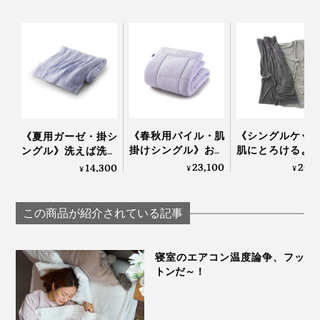
《春秋用パイル・肌
《シングルケッ
《夏用ガーゼ・掛シ
掛けシングル》おだ
肌にとろけるよ
ングル》洗えば洗う
やかな春の暖かさ…空
柔らかさ…コット
ほど、空気を含んで
23,100
20,
14,300
¥
¥
¥
気を含んでフッカフ
から一年中使え
フワッフワになる「8
『The ICE 27』は、まわりの温度によって、冷たさの感
カになる「シンカー
落ちケッ
枚重ねのガーゼケッ
パイルケット」｜
「GRAU」
ト」｜ZEPPINハグエ
じやすさが変わるので、クーラーで室温を適度に下げて
この商品が紹介されている記事
ZEPPINパイル
LOOM&SPOOL
アー
お使いください。
寝室のエアコン温度論争、フッ
トンだ～！