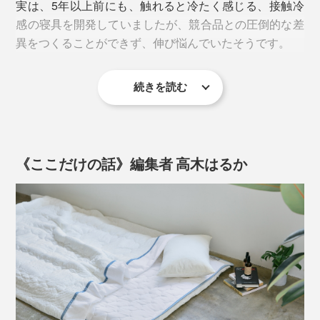
実は、5年以上前にも、触れると冷たく感じる、接触冷
感の寝具を開発していましたが、競合品との圧倒的な差
テンセルは、木材パルプから再生した繊維で、触ると、
異をつくることができず、伸び悩んでいたそうです。
ほんのりしたヒンヤリ感と吸水性があります。
しっとりとした冷たさは、宇宙服のために開発された新
素材「アウトラスト」から。
そのテンセルを、寝具にはめずらしいニット状に編ん
続きを読む
そのため、近年は、社内で「冷たい布団の開発は、辞め
で、「アウトラスト」をプリントした、『The ICE 27』
見た目も、肌触りも、サラッとした麻素材のようです
よう」という意見が多かったほど。
のテンセルニット地は、触れた肌に、柔らかくなじむよ
が、布団の表地に、ご注目。
う。
ところが、「アウトラスト」のテンセルニット地との出
《ここだけの話》編集者 高木はるか
肌に触れる面を、よく見ると、白い丸がたくさんプリン
会いが、開発チームを変えました。
トされているのがわかります。