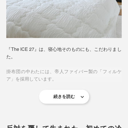
肌に触れた面から、体中へ、心地よいヒンヤリ感が広が
っていくのを感じます。
まるで、冷たいプールに浮かんでいるみたい。
『The ICE 27』は、寝心地そのものにも、こだわりまし
た。
掛布団の中わたには、帝人ファイバー製の「フィルケ
ア」を採用しています。
続きを読む
「フィルケア」は、3つの孔（=突き抜けた穴）が通っ
た、中空構造のポリエステル繊維を、らせん状に加工し
ています。
反対を覆して生まれた、初めての冷