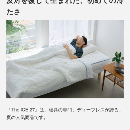
軽さ・弾力・へたりにくさを併せ持った中わただから、
薄手の掛布団なのに、ふっくら柔らかい寝心地。しか
たさ
も、抗菌防臭加工済みです。
水に濡れたような、しっとりとした冷たさが、ほてった
体を、ジワジワ冷ましていってくれます。
体のほてりが静まっていくのと同時に、眠りへ引き込ま
れていくよう……この気持ちよさ、たまらない！
『The ICE 27』は、寝具の専門、ディーブレスが誇る、
夏の人気商品です。
柔らかい中わたを包んでいるのは、「アウトラスト」を
プリント加工した、テンセルニット地。