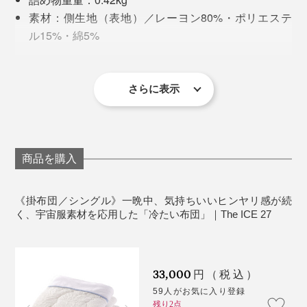
温度によって、熱を吸いとったり、放出したりするの
素材：側生地（表地）／レーヨン80%・ポリエステ
だから、『The ICE 27』は、水に濡れたような、しっと
で、一晩中、私たちが気持ちいいと感じる温度(27～
ル15%・綿5%
その気持ちよさ、よくわかります。
り冷たい寝心地が続く……これほど肌になじむような、
33℃)をキープしつづけてくれます。
側生地（肌側と表地衿部）／再生繊維（セルロー
心地よい冷たさは、初めてだと思います。
ス）100%
暑い日に、冷たいプールへ飛び込んだように、体全体を
詰め物／ポリエステル100%
さらに表示
スーッと冷ましてくれるみたいに気持ちいいんです。
製造国：日本（アウトラストテンセルニット地はド
ドイツでつくられている、「アウトラスト」のテンセル
イツ製）
6月に入って、だんだん暑くなってきてからは、フロ上
ニット地は、創業から80年以上経つ、群馬・高崎市の寝
※『The ICE 27』は、まわりの温度によって、冷たさの感じやすさが変わ
がりに、なかなか体のほてりがひかない。
るので、クーラーで室温を適度に下げてお使いください。
具工場で、布団に仕立てられます。
※洗濯機弱水流で、ネット洗い可。塩素系漂白剤、タンブラー乾燥、アイロ
商品を購入
ン、ドライクリーニングは不可。
「明日は朝早いし、すぐ寝ないと」なんて日は、今ま
ニット地の布団は、肌当りが柔らかいのですが、中わた
で、ベッドに入っても、暑くてなかなか寝つけませんで
《掛布団／シングル》一晩中、気持ちいいヒンヤリ感が続
が外へ出やすい「吹き出し」が多いので、熟練した職人
く、宇宙服素材を応用した「冷たい布団」｜The ICE 27
したが、『The ICE 27』は違います。
による、ていねいな縫製が必要だからです。
触れた瞬間は冷たい素材、例えば、ジェルパッドがあり
33,000
円（税込）
ますが、一度温まってしまうと、放熱性がないので、ヒ
59人がお気に入り登録
汗をかいても、洗濯機で丸洗いOKだから安心。ネット
ンヤリ感が続きにくいことが難点でした。
残り2点