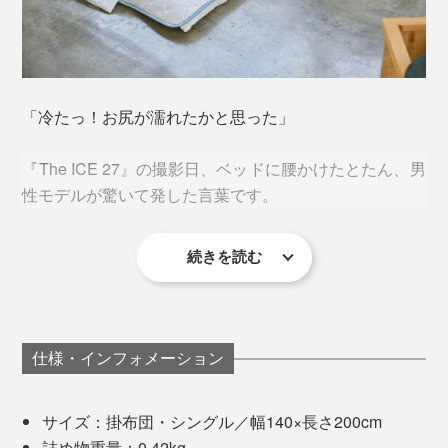
パリッとしたシーツのように、織った生地ではなく、柔
「冷たっ！お尻が濡れたかと思った」
軟性のある編み地だから、肌のすみずみまで包まれるよ
思わず驚くほどのヒンヤリ感を実感したことで、「これ
うな感触です。
このプリント面ひとつひとつに、直径2～3マイクロメー
までにない、冷たい布団をつくりたい」――。
『The ICE 27』の撮影日、ベッドに腰かけたとたん、男
トルほどの微粒子状のカプセルが集まって、繊維にびっ
性モデルが驚いて発した言葉です。
しりくっついているのです。
そうして、誰もが初めて味わう冷たさが、反対だらけだ
った社内の流れを覆して、とうとう『The ICE 27』は生
続きを読む
カプセル内には、「パラフィンワックス」入り。
まれたそうです。
それくらい、触れた瞬間に、ヒヤッとします。
パラフィンワックスは、暑い時は、体からの熱を吸収し
でも、いざ寝転がると、「あー、冷たくて気持ちい
て、液体へ。寒い時は、放熱して、固体へ。
い…」
仕様・インフォメーション
まわりの温度によって、形状が変わる、「特殊相変換物
撮影の待ち時間に、思わず、寝落ちしかかっていました
質」と呼ばれるものです。
サイズ：掛布団・シングル／幅140×長さ200cm
（笑）
詰め物重量：0.42kg