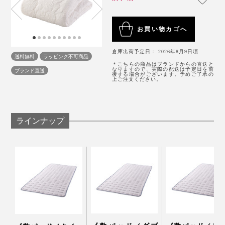
に入れて、弱水流で洗ってください。
「アウトラスト」を使った『The ICE 27』なら、寝入り
お買い物カゴへ
室内でも乾きやすく、敷パッドなら、約3時間半で、ほ
ばなから、朝の目覚めまで、気持ちいいヒンヤリ感に包
とんど乾いた状態になります（水分率10％以下、室温
まれたまま、ずっと寝られます。
倉庫出荷予定日： 2026年8月9日頃
送料無料
ラッピング不可商品
20℃・湿度65％の室内で乾燥させた場合）
＊こちらの商品はブランドからの直送と
なりますので、実際の配送は予定日を前
ブランド直送
後する場合がございます。予めご了承の
上ご注文ください。
横になった瞬間から、ヒヤーッと冷たくて、汗ばみやす
たくさんの寝返りによっておこる摩擦や、洗濯をくり返
い腕や背中が、じわじわ冷やされていくよう。
ラインナップ
すことによる耐久性も、職人たちがチェックすること
で、これほど心地よい「冷たい布団」は、できあがりま
体の熱がスーッと冷めていくのと同時に、眠気がおりて
す。
きて、あっという間に寝つける感じです。
本品は、掛布団のシングルサイズです。
かといって、体が冷えすぎることはなく、気持ちいいヒ
ンヤリ感。新感覚の「冷たい布団」、夏の必需品です。
もし、寝ているあいだに、クーラーで、体の熱や室温が
下がってきても大丈夫。