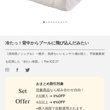
冷たっ！背中からプールに飛び込んだみたい
《掛布団／シングル》一晩中、気持ちいいヒンヤリ感が続く、宇宙服素材
を応用した「冷たい布団」｜The ICE 27
おまとめ割引対象
Set
対象商品
なら組み合わせ自由！
2点購入 ➔
3%OFF
Offer
4点以上 ➔
6%OFF
※購入画面で自動適用されます。