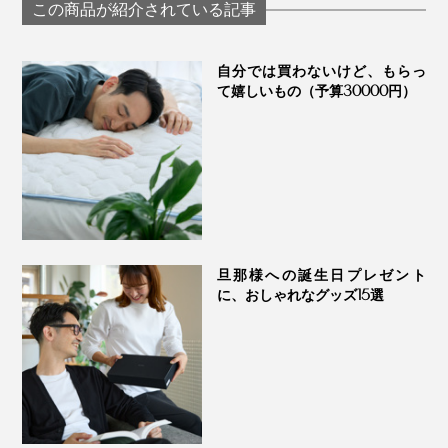
「USB式ヒーティン
働者が見つけた
リーウエア」｜
この商品が紹介されている記事
グパッド」｜INKO
的ヒーリング「
VENEX
リーストーンピ
ー」｜INATURA 
自分では買わないけど、もらっ
チュラ
て嬉しいもの（予算30000円）
一つひとつの技術の積み重ねから生まれた、“手袋のま
ち”からの贈り物。この冬、ぜひたくさん使ってくださ
い。プレゼントにも、ぜひどうぞ。
旦那様への誕生日プレゼント
に、おしゃれなグッズ15選