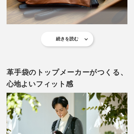
続きを読む
『tet.（テト）』の手袋のなかでも、2016年から販売が
続いている、ロングセラーです。
味わいが増す革素材と、伝統的なデザインの組み合わせ
革手袋のトップメーカーがつくる、
は、毎冬、愛用するのが楽しみになります。
心地よいフィット感