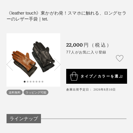
革は適度な油分を補給することが大事です。手で革
をなでたり、揉んだりする程度でも適度な油分を補
《leather touch》東かがわ発！スマホに触れる、ロングセラ
給できます。それでも表面がカサついてしまった場
ーのレザー手袋｜tet.
合は、薄く皮革クリームをつけてください。 皮革ク
リームとの相性、革の特性上、シミができる恐れが
ありますので、まずは目立たないところで試し塗り
22,000
円（税込）
をされることをおすすめします。
77人がお気に入り登録
※本製品は天然皮革を使用しております。現在の皮革染
色技術では、摩擦・水による多少の脱色は避けられませ
ん。濃色品の場合、使用上の摩擦により他のものへ色移
りする場合がありますのでご注意ください。
タイプ／カラーを選ぶ
《商品仕様》
クロダのレジェンド職人、大島陸夫さん。立体的な手袋の仕上がり、革や縫い代
倉庫出荷予定日： 2026年8月10日
送料無料
ラッピング可能
サイズ（アイテム寸法）：［MEN］（約）全長23.5×
の厚みから、数秒で逆算して、型紙を調整できる
手の甲幅10.5cm、はき口幅／約11cm［WOMEN］
サンプルを見て、数秒で、調整箇所と按配をジャッジで
（約）全長22.5×手の甲幅8.5cm、はき口幅／約9.5cm
きる、大島さんのスゴ技があって、手に心地よくフィッ
素材：表地／羊革、裏地／カシミヤ
ラインナップ
トする「leather touch」は完成しました。
製造国：日本