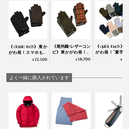
※全て人の手で縫製しているため、サイズには多少の個体差がございます。
あらかじめご了承ください。
《尾州織×レザーコン
《quick touch》
《classic tech》東か
ビ》東かがわ発！ス
がわ発！“素手”
がわ発！スマホも使
マホに触れるレザー
覚で動きやすい
える、タフでホット
18,700
6,
12,100
¥
¥
¥
とツイード生地の異
ったかウール手
な機能派グローブ｜
素材コンビ手袋｜tet.
tet.
tet.
よく一緒に購入されています
『tet.』オリジナルデザインの外箱つき
『tet.』を立ち上げた、東かがわ市出身の松下文（まつ
した・ふみ）さんは、
「手袋は、繊細な手仕事から生まれます。私たちは、モ