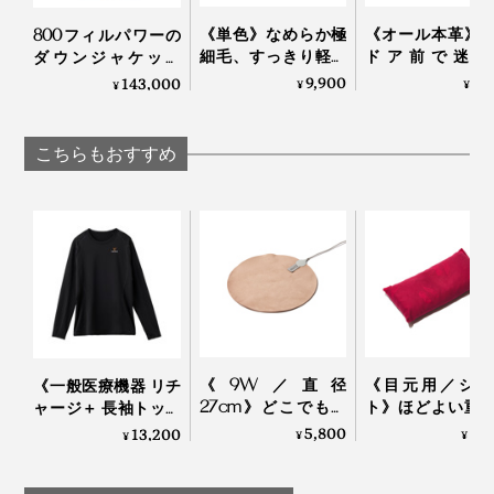
ノを生み出す『手』に注目して、手と、その先に広がる
《単色》なめらか極
《オール本革》
800フィルパワーの
物語を伝えていく、という想いを込めて、『tet.』と名
細毛、すっきり軽い
ドア前で迷わ
ダウンジャケット
着け心地の「カシミ
い。“鍵収納”を
「南極観測隊モデ
9,900
7,
143,000
づけました」
¥
¥
¥
ヤネックウォーマ
したコンパクト
ル」｜ZANTER
ー」｜el alto
ーケース｜Orbitke
と話します。
こちらもおすすめ
《9W／直径
《目元用／ショ
《一般医療機器 リチ
27cm》どこでもあ
ト》ほどよい重
ャージ＋ 長袖トップ
ったかデスクワー
蒸気で、じんわ
ス》寝ている間に血
5,800
4,
13,200
¥
¥
¥
ク！銀ナノインクで
持ちいい！チェ
行促進、疲れ・コリ
温める特許技術の
ブランデー製造
を改善する「リカバ