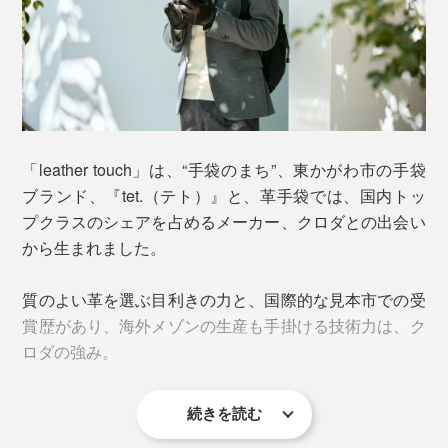
「leather touch」は、“手袋のまち”、東かがわ市の手袋
ブランド、『tet.（テト）』と、革手袋では、国内トッ
手の甲側には、最高級の羊革を使っていて、手の動きに
プクラスのシェアを占めるメーカー、クロダとの出会い
寄り添ってくれるような柔らかさ。
から生まれました。
手のひら側は、なんと、タッチパネル対応の羊革を採
質のよい革を選ぶ目利きの力と、国際的な見本市での受
用。
賞歴があり、海外メゾンの生産も手掛ける技術力は、ク
ロダの強み。
一見、ふつうのレザーに見えますが、スマホをスイスイ
操作できます。
続きを読む