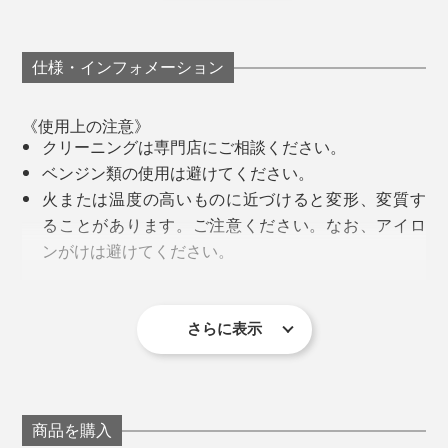
仕様・インフォメーション
《使用上の注意》
クリーニングは専門店にご相談ください。
ベンジン類の使用は避けてください。
火または温度の高いものに近づけると変形、変質す
ることがあります。ご注意ください。なお、アイロ
ンがけは避けてください。
とくに、ニット手袋と違って、手のカタチと動きにフィ
温度・湿度の低いところに保管してください。
裏地は、カシミヤ100%のニット地。フンワリした柔ら
ットする、立体的な縫製が必要な革手袋は、最初の型紙
金具が色落ちしたり、付属品がとれることがありま
かさに包まれます。
とサンプルづくりが重要です。
す。ご注意ください。
さらに表示
革以外の素材部分は、強い摩擦を加えるとピリング
手首のボタンホックを留めれば、ますます、手にフィッ
その作業を、ほぼ一人で担当してきた、クロダの“レジ
(毛玉)が発生しやすいのでご注意ください。
ト。『tet.』オリジナルデザインのボタンがアクセント
ェンド職人”が大島陸夫さん。これまでに、1000以上の
手袋装着後は、まず縦に引っ張って形を整えてくだ
に。
型紙をつくって、形にしてきたそうです。
さい。型崩れを防ぐ効果があり、長持ちします。
商品を購入