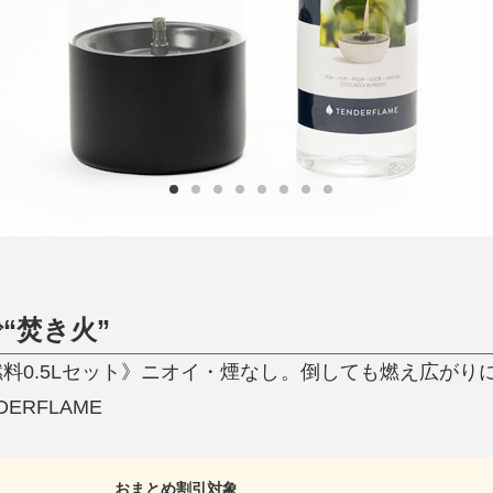
ひんやり今治タオル、生き返る〜
掃除・洗濯
肌・髪ケア
タオル
バスグッズ
スリッパ
ひんやりグッズ
防災用品
あったかグッズ
水筒
健康グッズ
日用品／その他
オーラルケア
“焚き火”
燃料0.5Lセット》ニオイ・煙なし。倒しても燃え広が
ERFLAME
おまとめ割引対象