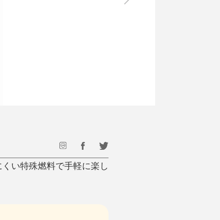
最後のひと口までキンキン
ドリンク
旅行
フード
アウトドア
旅行遊び／その他
りにくい特殊燃料で手軽に楽し