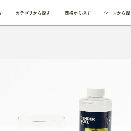
!
カテゴリから探す
価格から探す
シーンから探
つめた〜い夏、どうぞ！
HEALTHY
家電
HOME
ファッション
- 3,000円
3,000円 - 5,000円
5,000円 - 10,000円
OP10
すべて
すべて
すべて
すべて
す
朝までぐっすり
リビング家電
居心地のいい空間
服
ひ
商品 (新着順)
本気で休む
キッチン家電
家事ルンルン
バッグ
ほ
覧
いつも清潔
美容・健康家電
食いしん坊クラブ
靴・靴下
や
じぶんメンテナンス
オーディオ家電
料理と団らん
レイングッズ
仕
め割引
おうちエクササイズ
ファッション／小物
レット
の他
日用品
健康・美容
すべて
すべて