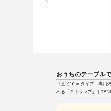
調理家電
調理器具
食器
タオル・ふきん
キッチン雑貨
おうちのテーブルで
《直径10cmタイプ＋専用
める「卓上ランプ」｜TEND