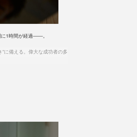
に1時間が経過――。
き”に備える。偉大な成功者の多