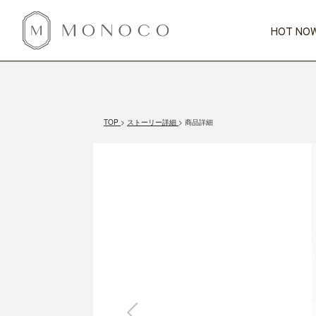
HOT NOW
新商品
CATEGORY
PRICE
SCENE
HOT NOW!
GIFTS
インテリア
1,000円未満
1,000円 
TOP
ストーリー詳細
商品詳細
今週のT
カテゴリから探す
価格から探す
シーンから探す
すべて
すべて
特別な贈りもの
家具
すべての
会話が弾む
収納
特集一
気のきく手土産
照明
毎日使ってね
インテリア雑貨
おまと
ベランダ・庭
アウト
インテリア／そ
キッチン
すべて