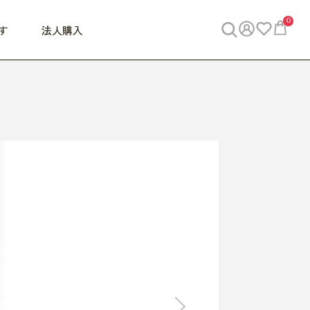
0
す
法人購入
WORK
ビジネス
ENJOY
寝具
10,000円 - 30,000円
30,000円以上
べて
すべて
すべて
すべて
らめきデスク
PC・スマホ関連
お出かけスパイス
敷き寝具
っと一息ふぅ
椅子・クッション
思い出トラベル
掛け寝具
っぱり清潔感
収納
外で過ごすって最高
パジャマ
事へGO
ビジネス／小物
好き・・にどっぷり
枕・小物
食料品
旅行・遊び
すべて
すべて