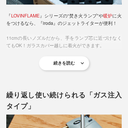
『
LOVINFLAME
』シリーズの“焚き火ランプ”や
暖炉
に火
をつけるなら、『iroda』のジェットライターが便利！
11cmの長いノズルだから、手をランプ芯に近づけなく
てもOK！ガラスカバー越しに着火ができます。
続きを読む
繰り返し使い続けられる「ガス注入
タイプ」