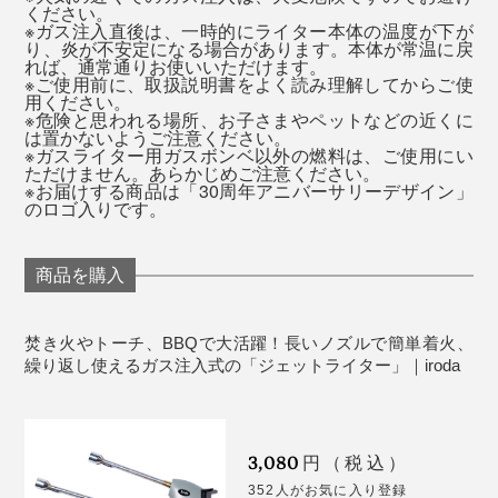
ます。
ください。
※ガス注入直後は、一時的にライター本体の温度が下が
り、炎が不安定になる場合があります。本体が常温に戻
れば、通常通りお使いいただけます。
※ご使用前に、取扱説明書をよく読み理解してからご使
用ください。
※危険と思われる場所、お子さまやペットなどの近くに
は置かないようご注意ください。
※ガスライター用ガスボンベ以外の燃料は、ご使用にい
ただけません。あらかじめご注意ください。
※お届けする商品は「30周年アニバーサリーデザイン」
のロゴ入りです。
MONOCOで人気の、ガーデントーチ「
SPIN
」や「
オイ
ルトーチ
」、使い切りグリル「
Craft Grill
」を着火する際
商品を購入
にもとても重宝します。
焚き火やトーチ、BBQで大活躍！長いノズルで簡単着火、
繰り返し使えるガス注入式の「ジェットライター」｜iroda
3,080
円（税込）
352人がお気に入り登録