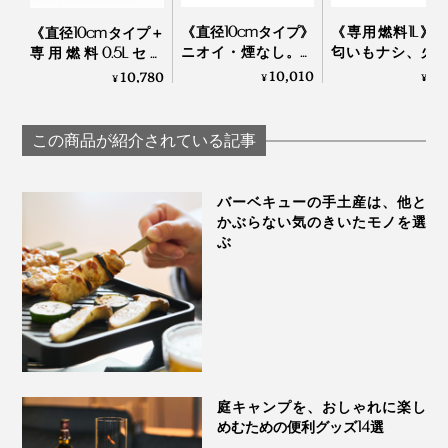
中間地点にレバーを合わせれば、燃料フル充填で、約37
《直径10cmタイプ》
《専用燃料1L》
《直径10cmタイプ＋
ニオイ・煙なし。倒
匂いもナシ、火
専用燃料0.5Lセッ
分間ご使用いただけます。
しても燃え広がりに
え移らない安心
ト》ニオイ・煙な
10,010
1,
10,780
¥
¥
¥
くい特殊燃料で手軽
「専用燃料」
し。倒しても燃え広
家でも外でも、一本あると何かと頼もしい。『iroda』
に楽しめる「卓上ラ
Tenderflame
がりにくい特殊燃料
ンプ」｜
で手軽に楽しめる
のジェットライターで、「火のある暮らし」を快適に。
この商品が紹介されている記事
TENDERFLAME
「卓上ランプ」｜
TENDERFLAME
バーベキューの手土産は、他と
かぶらない気のきいたモノを選
ぶ
庭キャンプを、おしゃれに楽し
めむための便利グッズ14選