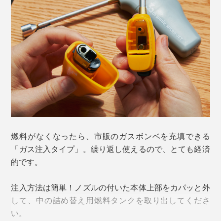
焚き火や薪ストーブ、グリルで、焚き付けの下に仕込ん
だ着火剤に火をつけるのもスムーズ。火元から手を離せ
るので安心して使えます。
燃料がなくなったら、市販のガスボンベを充填できる
「ガス注入タイプ」。繰り返し使えるので、とても経済
炎の最高温度は1300℃。火の勢いが強く、風で消えに
的です。
くい構造だから、キャンプなどのアウトドアレジャーで
も大活躍するはず。
注入方法は簡単！ノズルの付いた本体上部をカパッと外
して、中の詰め替え用燃料タンクを取り出してくださ
い。