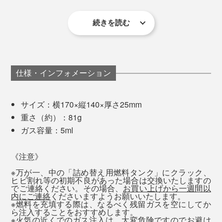
続きを読む
仕様・インフォメーション
サイズ：横170×縦140×厚さ25mm
重さ（約）：81g
ガス容量：5ml
安全ロック付きなので、使わない時や持ち運ぶ際も安心
《注意》
です。
※万が一、中の「詰め替え用燃料タンク」にクラック、
ヒビ割れ等の初期不良があった場合は交換いたしますの
でご連絡ください。その場合、
お買い上げから一週間以
内にご連絡
くださいますようお願いいたします。
燃料タンクの底面にある、ガス注入口を真上に向け、よ
※燃料を充填する際は、なるべく残留ガスを空にしてか
ら注入することをおすすめします。
く振ったガスボンベのノズルを垂直に差し込み強く押し
※火気の近くでのガス注入は、大変危険ですのでお避け