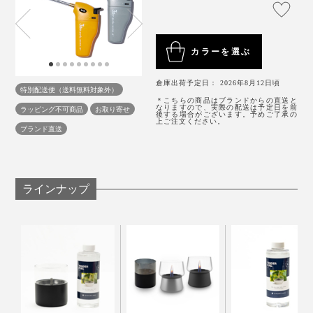
注入口から液化ガスが少し噴き出してきたら注入完了。
燃料タンクをケースに戻して、使ってください。
カラーを選ぶ
燃料タンクの側面には、炎調整レバー付き。炎を強くし
たい時は「＋」に、弱めたい時は「−」にレバーを動移
倉庫出荷予定日： 2026年8月12日頃
特別配送便（送料無料対象外）
動させます。
＊こちらの商品はブランドからの直送と
なりますので、実際の配送は予定日を前
ラッピング不可商品
お取り寄せ
後する場合がございます。予めご了承の
上ご注文ください。
ブランド直送
ラインナップ