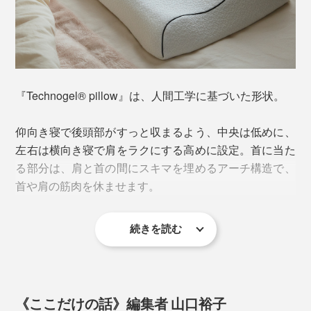
「3Dジェルキューブ」の素材は、OEKO-TEX®規格
100（98.0.2425）の認証を取得している、安全な素材。
万が一皮膚に触れても無害、無臭です。
一般的に、ウレタンフォームの枕は夏柔らかく冬は硬
『Technogel® pillow』は、人間工学に基づいた形状。
く、室温に影響されやすい性質がありますが、「3Dジ
ェルキューブ」は温度よって変化しにくいのも特徴。季
仰向き寝で後頭部がすっと収まるよう、中央は低めに、
節を問わず、変わらない品質で頭を支えます。
左右は横向き寝で肩をラクにする高めに設定。首に当た
る部分は、肩と首の間にスキマを埋めるアーチ構造で、
付属カバーは、ジェルの心地よさを体感できるよう、空
首や肩の筋肉を休ませます。
気を含ませるようにふっくら編み上げられた、吸湿放湿
性の高い素材。
続きを読む
枕の高さは7cm、9cm、11cmの3種類。
枕は、仰向けで寝た時に目線が真上になる状態になるよ
う、下写真を目安にサイズを選んでください。気道も確
《ここだけの話》編集者 山口裕子