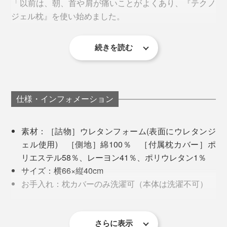
「以前は、朝、首や肩が痛いことがよくあり、『テクノ
ジェル枕』を使い始めました。
続きを読む
以前は柔らかい羽枕を使っていたんですが、沈み込みが
激しくて寝返りがうちにくく、体圧のかかり方が偏っ
て、痛みの原因になっていたのだと思います。
好みにもよりますが、頭や首の形・重さに「枕」が合わ
仕様・インフォメーション
せてくれるので、たいていの人にフィット。世界57カ国
この枕に替えてかれこれ4年。寝返りもしやすくなっ
以上で販売され、250万個の販売実績がるのも安心材料
て、夜中に目覚める回数も減り、首も肩もグッとラクに
です。
素材：［詰物］ウレタンフォーム(表面にウレタンジ
なりました」とのこと。
ェル使用) ［側地］綿100％ ［付属枕カバー］ポ
10年間分の寝返りを想定した圧縮試験では、復元率
リエステル58％、レーヨン41％、ポリウレタン1％
99.2％
！ これは10年使ってもへたらないということ。
(※)
サイズ：横66×縦40cm
※一般財団法人ボーケン品質評価機構調べ
お手入れ：枕カバーのみ洗濯可（本体は洗濯不可）
製造国：イタリア
保証：3年間
さらに表示