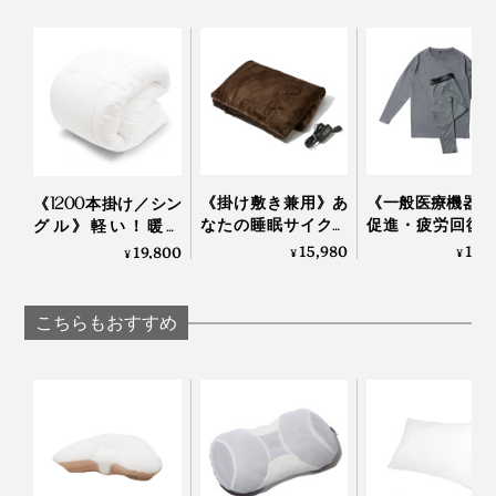
ファスナーなどのない長方形の封筒状で、着脱も簡単。
より長く清潔な状態をキープできます。
《掛け敷き兼用》あ
《一般医療機器 血行
《1200本掛け／シン
なたの睡眠サイクル
促進・疲労回復
グル》軽い！暖か
に合わせて、電源が
ア》テラヘルツ
い！プロ向け防寒着
15,980
10,
19,800
¥
¥
¥
自動オンオフ！洗濯
粉末を特殊プリ
から生まれた「人工
機で丸洗いできる
した「FLO
羽毛布団」｜プリマ
「電気毛布（シング
WEAR」｜遠赤技
ロフト
こちらもおすすめ
ル）」｜HEAT-
CRACKER PREMIUM