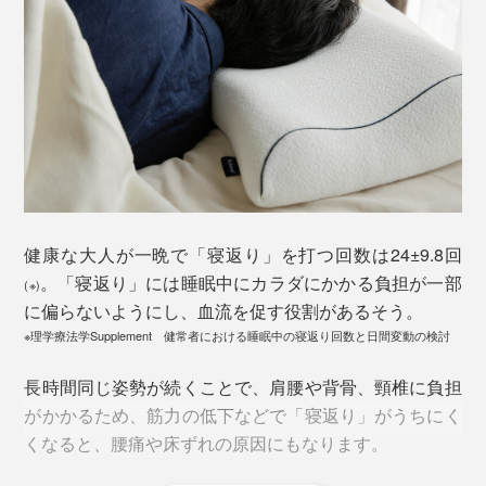
健康な大人が一晩で「寝返り」を打つ回数は24±9.8回
。「寝返り」には睡眠中にカラダにかかる負担が一部
(※)
に偏らないようにし、血流を促す役割があるそう。
※理学療法学Supplement 健常者における睡眠中の寝返り回数と日間変動の検討
長時間同じ姿勢が続くことで、肩腰や背骨、頸椎に負担
がかかるため、筋力の低下などで「寝返り」がうちにく
くなると、腰痛や床ずれの原因にもなります。