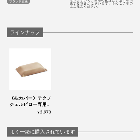
しっかりしていて、頭や首をきちんと支えたいタイプの
なりますので、実際の配送は予定日を前
ブランド直送
後する場合がございます。予めご了承の
上ご注文ください。
人に向いていると思います。
ラインナップ
とはいえ、汗などがカバーを貫通して枕本体にしみ込む
こともあるので、別売りの「
プラチナコットンの枕カバ
ー
」をかけて使うのがおすすめ。
《枕カバー》テクノ
ジェルピロー専用、
プラチナコットン
2,970
¥
100％ 枕カバー」｜
Technogel® pillow
よく一緒に購入されています