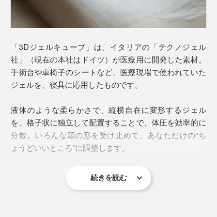
ると接地面が減って、後頭部に圧力が集中してしまうこ
とに。適度なフィット感で頭の重さを分散することも必
要。
「3Dジェルキューブ」は、イタリアの「テクノジェル
社」（現在の本社はドイツ）が医療用に開発した素材。
「コロコロ寝返り」と「適度なフィット感」、相反する
手術台や車椅子のシートなど、医療現場で使われていた
条件を満たすのが、『Technogel® pillow』。低反発＆
ジェルを、寝具に応用したものです。
高反発のいいとこ取りをした「3Dジェルキューブ」
が、ウレタンフォームの上に敷き詰められています。
液体のような柔らかさで、縦横自在に変形するジェル
を、格子状に独立して配置することで、体圧を効率的に
分散。いろんな頭の形を受け止めて、あなただけの“ち
ょうどいいところ”に調整します。
続きを読む