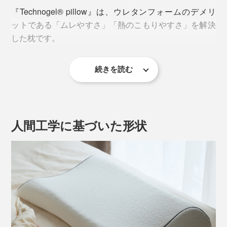
『Technogel® pillow』は、ウレタンフォームのデメリ
ットである「ムレやすさ」「熱のこもりやすさ」を解決
した枕です。
続きを読む
「3Dジェルキューブ」が熱を吸収・放出。格子状のス
キマで空気の流れを作り、ウレタンフォームの空気孔か
ら熱と湿気を逃します。
人間工学に基づいた形状
触ると柔らかいのに、頭をのせるとしっかり支えられ
る、不思議な感覚。頭が沈み込まないので、寝返りする
のもラクラクです。