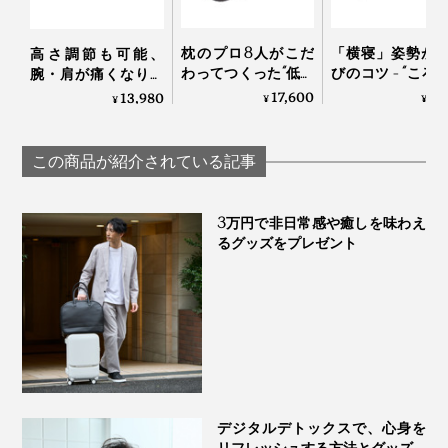
枕のプロ8人がこだ
「横寝」姿勢が
高さ調節も可能、
わってつくった“低め
びのコツ - “ころ
腕・肩が痛くなりに
3センチ”の究極の枕
寝返り”が誰でも
くい「横向き寝 専用
17,600
7,
13,980
¥
¥
¥
｜PRO-８（プロハ
る枕 | フィベール
枕」｜YOKONEGU
チ）枕 ディーブレス
ープレミアム
Premium
この商品が紹介されている記事
3万円で非日常感や癒しを味わえ
るグッズをプレゼント
デジタルデトックスで、心身を
リフレッシュする方法とグッズ