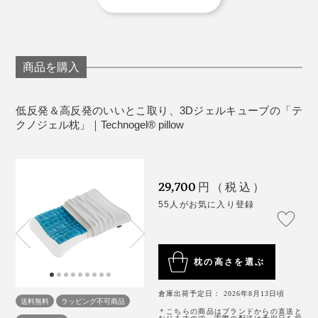
※ジェルを保護するため、ジェルの感触を損なわないような薄い側地でジェルを覆
っております。画像のようにジェルが剥き出しの状態ではありません。
商品を購入
低反発＆高反発のいいとこ取り、3Dジェルキューブの「テ
ちなみに、この担当者は、身長169cm体重57kg男性で、
クノジェル枕」｜Technogel® pillow
使用サイズは9cm。
身長172cmの夫と息子は、11cmでジャストサイズ、快
メーカー保証も3年間と、枕では異例の保証の手厚さで
29,700
円（税込）
適に使えるとのことでした。
す。
55人がお気に入り登録
私（身長160cm、女性）は、もともと低めが好みでベッ
ドも柔らかいタイプのため、一番低い7cmでも、ちょっ
と高いかなという感想。
枕の高さを選ぶ
倉庫出荷予定日： 2026年8月13日頃
『Technogel® pillow』は、どちらかというと、骨格が
送料無料
ラッピング不可商品
＊こちらの商品はブランドからの直送と