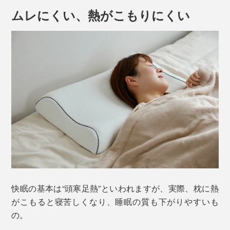
ムレにくい、熱がこもりにくい
一方、固体のような形状記憶性も持ち合わせており、寝
返りをうつときには、ジェルが元の形に戻ろうとする力
快眠の基本は“頭寒足熱”といわれますが、実際、枕に熱
がサポートになり、軽い力で動けるという仕組み。
がこもると寝苦しくなり、睡眠の質も下がりやすいも
の。