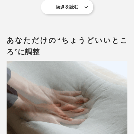
続きを読む
適度な「寝返り」は睡眠の質の向上には欠かせません
が、一方で体力を消耗する動作。沈み込むことなく、右
へ左へ、コロコロと「寝返り」しやすいことが、よく休
あなただけの“ちょうどいいとこ
める枕の条件のひとつです。
ろ”に調整
枕が硬いほど「寝返り」しやすくはなりますが、硬すぎ