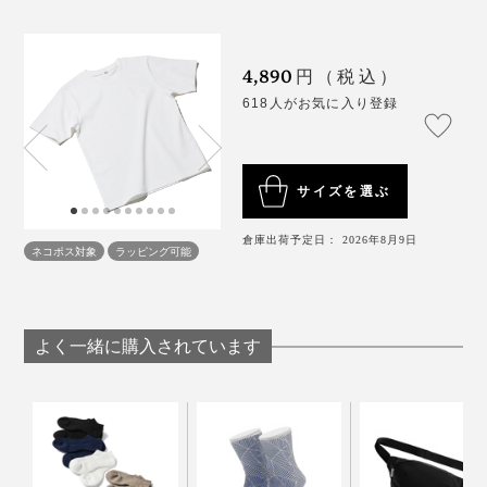
と、日本人の体型に合わせたちょうどいい丈感も魅力。
4,890
ジャケットのインナー使いにもぴったり。ヨレにくく、
円（税込）
ほどよく詰まったクルーネックが衿まわりにきっちり感
618人がお気に入り登録
を残してくれます。
サイズを選ぶ
倉庫出荷予定日： 2026年8月9日
ネコポス対象
ラッピング可能
よく一緒に購入されています