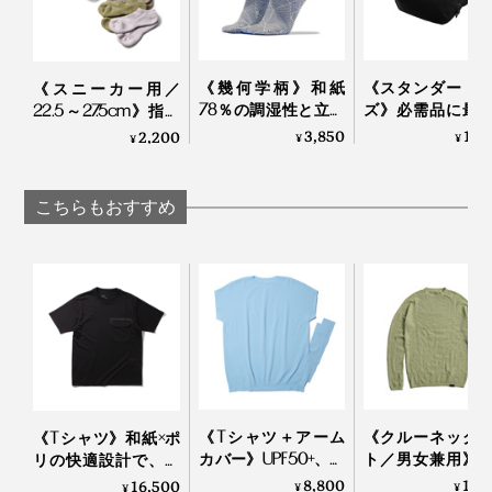
写真左：モデル身長160cm「Sサイズ」着用、写真右：モデル身長173cm「Mサイ
ズ」
《幾何学柄》和紙
《スタンダード
《スニーカー用／
そして、長く着てもらえる上質な生地と縫製。
78％の調湿性と立体
ズ》必需品に最
22.5～27.5cm》指先
編みのフィット感
クセス、誰でも
のサラサラが続く！
3,850
17,
2,200
¥
¥
¥
最高品質のオーガニックコットン100％。
で、長時間でもサラ
上手になれる「
「美濃和紙」の糸で
ッと快適な「足袋型
ングバッグ」
編んだソックス｜
ソックス」｜WASI
Orbitkey
AMIGAMI
こちらもおすすめ
30番手の糸を撚らずに、2本引き揃えて高密度に編み立
WASI
てることで、単糸1本よりも強度をアップ。“撚らない”と
いう選択によって、たくさんの人に届きやすい価格まで
実現しました。
《Tシャツ＋アーム
《クルーネック
《Tシャツ》和紙×ポ
カバー》UPF50+、縫
ト／男女兼用》
リの快適設計で、湿
い目なしで動きやす
な調湿・調温・
気を吸って逃す、
8,800
17,
16,500
¥
¥
¥