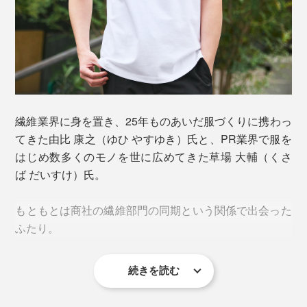
繊維業界に身を置き、25年ものあいだ服づくりに携わっ
てきた由比 康之（ゆひ やすゆき）氏と、PR業界で服を
はじめ数多くのモノを世に広めてきた草場 大輔（くさ
ば だいすけ）氏。
もともとは商社の繊維部門の同期という関係で出会った
ふたり。
続きを読む