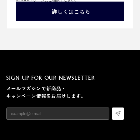
詳しくはこちら
写真左：「Sサイズ」着用、写真右：「Mサイズ」着用※モデル身長162cm
※2024年4月より、Sサイズのサイジングがひとまわり大
きくなりました。詳しくは下部のサイズ表をご確認くだ
さい。
長くキレイに着続けていただくなら、スチームアイロン
SIGN UP FOR OUR NEWSLETTER
がけ（低温）をすると、生地が引き締まって型崩れがし
メールマガジンで新商品・
にくくなるのでおすすめです。
キャンペーン情報をお届けします。