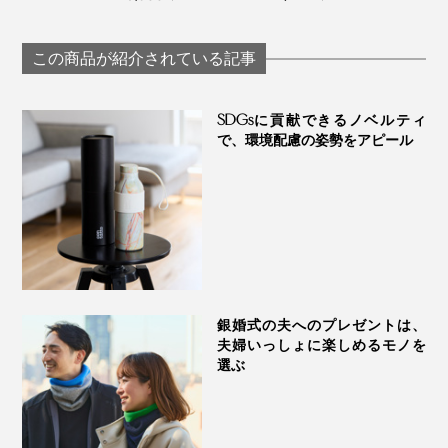
い「サラリ T」｜
臭、フリーな履
「和紙糸ラバープリ
Salari
地の「WUND
ントクルーネックT
WEAR シームレス
シャツ」｜K-3B
この商品が紹介されている記事
ルーネック」
BRING
SDGsに貢献できるノベルティ
で、環境配慮の姿勢をアピール
通気性、吸汗性、伸縮性にすぐれ、適度な厚みを持ちな
がら肌触りはなめらか。
自分たちが「この生地を使ってTシャツを作れば、もっ
と良いものができる！」と確信した、品のいい光沢が自
銀婚式の夫へのプレゼントは、
慢の国産天竺です。
夫婦いっしょに楽しめるモノを
選ぶ