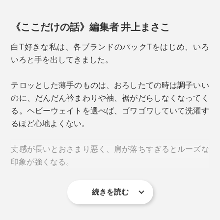
《ここだけの話》編集者 井上まさこ
白T好きな私は、各ブランドのパックTをはじめ、いろ
いろと手を出してきました。
テロッとした薄手のものは、おろしたての時は調子いい
のに、だんだん衿まわりや袖、裾がだらしなくなってく
る。ヘビーウェイトを選べば、ゴワゴワしていて洗濯す
写真左が由比 康之氏、右が草場 大輔氏
るほど心地よくない。
他愛ない会話の中でふと、「自分たちが作った服で、お
店で買って着たいと思える商品はほとんどなかった。」
丈感が長いとおさまり悪く、肩が落ちすぎるとルーズな
という話に。
印象が強くなる。
だったら自分たちが買いたい、着たいと思える服、つく
続きを読む
ろうじゃないかと。
部屋着にしかなれない白Tがどんどん増えていくジレン
マの中、『TARROW TOKYO』のTシャツに出会いまし