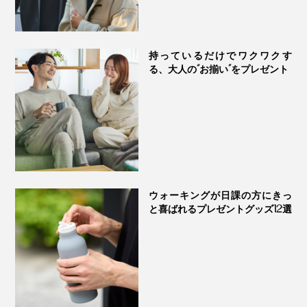
持っているだけでワクワクす
る、大人の“お揃い”をプレゼント
衿ぐりから肩にかけてタコバインダーという補強を施
し、縫い代の凹凸をカバーしながら、着脱やハンガー掛
けで負担がかかる部分の強度もアップ。ニューモデルの
ウォーキングが日課の方にきっ
と喜ばれるプレゼントグッズ12選
本品は、洗濯をくり返しても長く着用できるよう、衿ぐ
りの縫製にもヨレが出にくい工夫を凝らしました。
さらに、着心地や肌あたりを考え、首元のタグもミニマ
ムに。インナーとして着用した際にアウター衣類への摩
擦を軽減するため、サイドのネームタグを取り除きまし