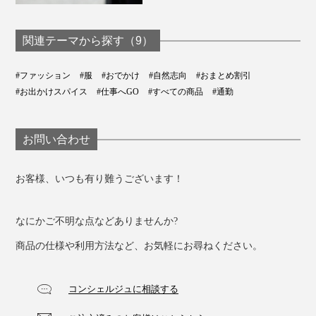
た。
関連テーマから探す（9）
#ファッション
#服
#おでかけ
#自然志向
#おまとめ割引
#お出かけスパイス
#仕事へGO
#すべての商品
#通勤
お問い合わせ
お客様、いつも有り難うございます！
もちろん白という色の特性上、シミや黄ばみは避けられ
なにかご不明な点などありませんか?
ませんが、これまでの白Tシャツを超える着心地はたし
か。
商品の仕様や利用方法など、お気軽にお尋ねください。
「いい服が大切に長く着てもらえる世界を作りたい」
コンシェルジュに相談する