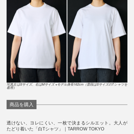
っと心許ない……」と思っている大人にこそ、試してほ
しいカタチです。
写真左はSサイズ、右はMサイズ ※モデル身長162cm（普段はSサイズのTシャツを
着用）
商品を購入
※モデル身長173cm「Mサイズ」着用
透けない、ヨレにくい、一枚で決まるシルエット。大人が
デニムやスラックス、ショートパンツ、スカート……ど
たどり着いた「白Tシャツ」｜TARROW TOKYO
んなボトムスともバランスよく合わせられるサイズ感