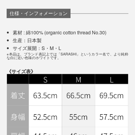
た。
仕様・インフォメーション
触った感じは肉厚なのに、着るとスルンとなめらかな肌
触り。Tシャツだけど、ちゃんとした服を着ているとい
素材 : 綿100% (organic cotton thread No.30)
う安心感に包まれます。
生産：日本製
サイズ展開：S・M・L
実際に洗濯もしてみましたが、たしかにヨレたり、シワ
※本品は、ブランド表記上では「SARASHI」というカラー名で、より純粋
シワになるということもない。これは長く頼れる一枚に
な白に近い色味のホワイトです。
なりそうです。
《サイズ表》
首元のネームタグは、さりげないブランドロゴに（※新仕様）
それが2022年、『TARROW TOKYO』のはじまりでし
た。
その第一歩となった、ブランドの名刺代わりのTシャツ
がこちら。