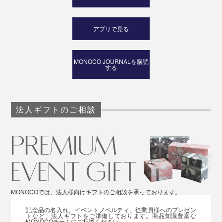
写真左：「Mサイズ」着用、写真右：「Lサイズ」着用※モデル身長178cm（写真
は旧仕様です）
アプリで見る
女性
全体的にコンパクトなSサイズは、ワンピースやシャツ
MONOCO JOURNALを購読
する
のインナー使いやウエストインで着こなしたい方に最
適。ゆったりめのMサイズは、お腹まわりをちょうど隠
せる丈感です。
法人ギフトのご相談
MONOCOでは、法人様向けギフトのご相談を承っております。
記念品の名入れ、イベントノベルティ、従業員様へのプレゼン
トなど、法人ギフトをご準備しております。商品知識豊富な
MONOCOチームにご相談ください。