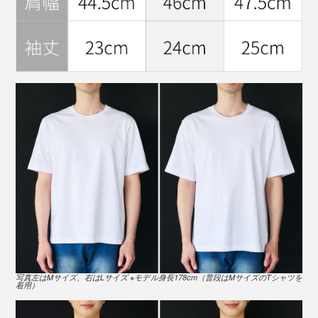
※モデル身長178cm「Lサイズ」着用
ここだけの話、このTシャツの価格は4890円（税込）で
すが、なんと原価は2885円もかかるんだとか。
一般常識ではありえない価格設定ですが、まずはTシャ
ツから体験してもらって、『ももたろう』の“きびだん
ご”のように『TARROW TOKYO』の仲間＝ファンを広
げる一枚にしたということなんだそう。
※モデル身長178cm「Mサイズ」着用
素肌の上に着ても透けない適度な肉厚感。一枚でさらり
アパレル勤めの方たちからも「この縫製を、この値段で
と着こなせるシルエット。
できるってすごいね！」と驚かれ、リピートされている
のだとか。
写真左はMサイズ、右はLサイズ ※モデル身長178cm（普段はMサイズのTシャツを
着用）
力みのない肩のラインも絶妙で、だらしなく見えない加
減のドロップショルダー。「白Tシャツ一枚では、ちょ