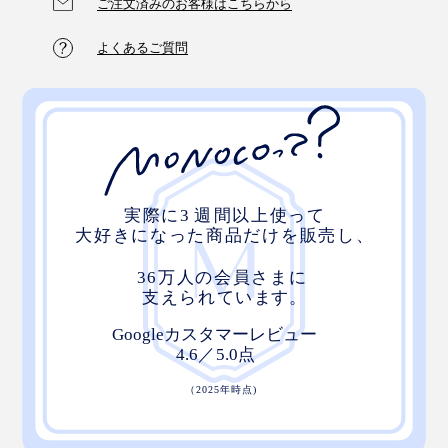
そんなテーマを掲げた服づくりとは、こういうことなん
ご注文済みのお客様はこちらから
だと納得。
よくあるご質問
MONOCOでは、ユニセックスに着こなしていただける
S・M・Lの3サイズ展開。