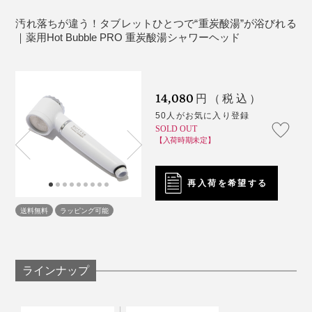
汚れ落ちが違う！タブレットひとつで“重炭酸湯”が浴びれる
1834年に、温泉療養地（＝Bad）の称号を認可されて、
｜薬用Hot Bubble PRO 重炭酸湯シャワーヘッド
世界中から人々が集まる保養地です。
14,080
円（税込）
50人がお気に入り登録
SOLD OUT
お湯は、無香料・無着色ですが、炭酸ガスより小さく、
【入荷時期未定】
肌から血管に吸収されやすい重炭酸イオンが、温浴効果
を高めて、血流をすみずみまで刺激。
再入荷を希望する
陰イオンである、重炭酸イオンは、トリグリセリドや遊
送料無料
ラッピング可能
重炭酸イオンがたっぷり溶け込んだ、中性の“重炭酸
離脂肪酸といった皮脂成分とくっつくことで、汚れを洗
湯”は、まさに、“究極の炭酸湯”です。
い落し、肌がしっとりうるおう効果も。
ラインナップ
街の中心部に、炭酸泉が湧いている、ドイツのバートナウハイム
小星さんは、バートナウハイムの自然炭酸泉に浸かる