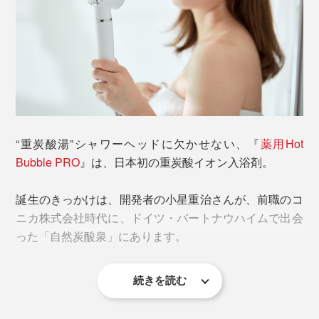
ほとんどのメーカーのシャワーホースに、そのまま取り
つけできます
「炭酸」と聞くと、お風呂に入れてブクブク泡立つ、炭
酸入浴剤が思い浮かぶと思いますが、『薬用Hot Bubble
※ご自宅のシャワーヘッドのメーカーがKVK・MYM・ガスターの場合は、付属の
PRO』は、まったくの別物です。
専用アダプターをお使いください。海外製の水栓等、まれに取りつけできない場
合があります。
“重炭酸湯”シャワーヘッドに欠かせない、『
薬用Hot
よくある炭酸入浴剤は、炭酸ガスが広がった酸性の湯に
Bubble PRO
』は、日本初の重炭酸イオン入浴剤。
取りつけた“重炭酸湯”シャワーヘッドから、「タブレッ
なって、短時間で、炭酸ガスは空気中へ逃げてしまいが
トケース」を回して、引き出したら、『薬用Hot Bubble
ち。色や香りを楽しむイメージです。
誕生のきっかけは、開発者の小星重治さんが、前職のコ
PRO』を1錠入れます。
ニカ株式会社時代に、ドイツ・バートナウハイムで出会
『薬用Hot Bubble PRO』は、独自のマイクロカプセル
った「自然炭酸泉」にあります。
造粒技術で、炭酸ガスを高硬度のタブレット内にギュッ
と圧縮。
続きを読む