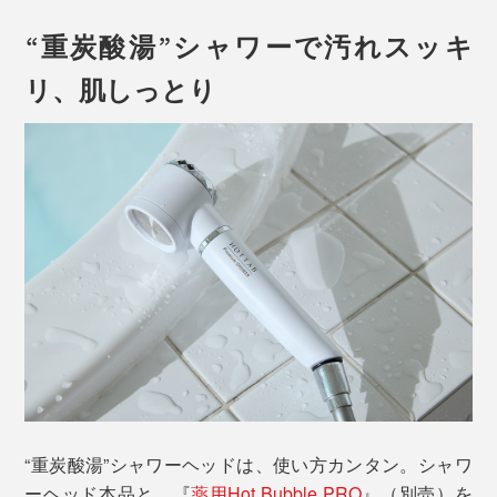
“重炭酸湯”シャワーで汚れスッキ
リ、肌しっとり
頭皮のベタベタも、スッキリ落ちて、髪が根元からフン
ワリ……“重炭酸湯”のシャワーって、汚れ落ち具合も、
気持ちよさも、まるで違う！
“重炭酸湯”シャワーヘッドは、使い方カンタン。シャワ
ーヘッド本品と、『
薬用Hot Bubble PRO
』（別売）を