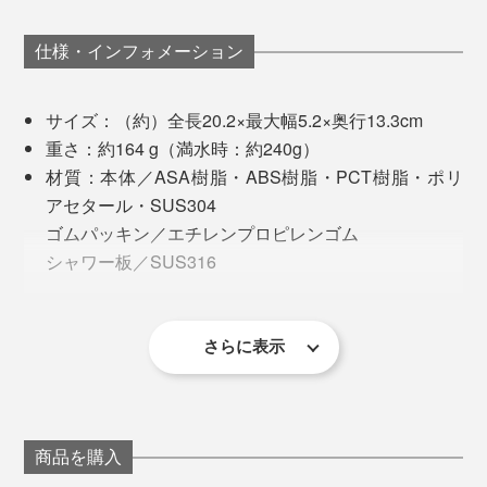
仕様・インフォメーション
サイズ：（約）全長20.2×最大幅5.2×奥行13.3cm
重さ：約164 g（満水時：約240g）
材質：本体／ASA樹脂・ABS樹脂・PCT樹脂・ポリ
「タブレットケース」を戻してセットしたら、あとは、
アセタール・SUS304
いつもどおりにシャワーを出してください。
ゴムパッキン／エチレンプロピレンゴム
シャワー板／SUS316
『薬用Hot Bubble PRO』が溶けていって、勢いよく“重
使用温度：1℃～45℃
シャワーヘッドに入れて、お湯を出すと、最後まで、き
炭酸湯”シャワーが流れ出ます。
使用環境温度：1℃～40℃
め細かな気泡（炭酸ガス）を出し続けます。
使用水圧：0.05MPa（流動圧）～0.4MPa（静水圧）
さらに表示
『薬用Hot Bubble PRO』開発者の小星重治さん。全国発明賞（96年）、科学技術
接続ネジサイズ：G1/2
長官賞（98年）、紫綬褒章（99年）を受賞
炭酸ガスからは、つぎつぎに重炭酸イオンが発生、高濃
付属品：アダプター3点（KVK・ガスター・MYM）・
度の“重炭酸湯”シャワーのできあがり。
バートナウハイム（Bad Nauheim）は、古くから、重炭
取り扱い説明書（保証書つき）
酸イオンがたっぷり溶け込んだ、中性の自然炭酸泉が湧
製造国：日本
商品を購入
き出る街。