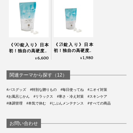
と、驚くほど体が温まって、肌もツルツルになることに
心底驚いたそう。
この感動を、これから日本の予防医療の時代に役立てた
いと、定年後、「重炭酸イオン入浴剤」の開発を始めま
した。
《21錠入り》日本
《90錠入り》日本
初！独自の高硬度マ
初！独自の高硬度マ
イクロカプセル技術
イクロカプセル技術
1,980
6,600
独・バートナウハイムや大分・長湯温泉の自然炭酸泉
¥
¥
が生んだ“重炭酸
が生んだ“重炭酸湯”の
シャワーヘッドの窓から、タブレットから出る炭酸ガスの気泡が見える
は、地下数百mから1000m級の高圧下で噴出した炭酸ガ
湯”のタブレット入浴
タブレット入浴剤｜
さらに、タブレットの成分（ビタミンC）が、水道水の
スが、地下水に溶け込んで生まれている――。
剤｜薬用Hot Bubble
薬用Hot Bubble PRO
関連テーマから探す（12）
残留塩素を中和して、肌にやさしいお湯になります。
PRO
#バスグッズ
#特別な贈りもの
#毎日使ってね
#ニオイ対策
“重炭酸湯”シャワーの持続時間は、約8分。タブレットの
#お風呂じかん
#リラックス
#寒さ・冷え対策
#スキンケア
溶け具合は、シャワーヘッドの「見え窓」から確認でき
#体調管理
#本気で休む
#じぶんメンテナンス
#すべての商品
ます。
お問い合わせ