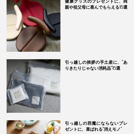
健康グッズのプレゼントに、両
親や祖父母に喜んでもらえる15選
実際、顔も体も、お湯の中で何度もなでるうちにツルッ
ツルになるし、髪をシャンプーで洗う頻度も減ったの
で、お風呂がずいぶんラクに。
1日の終わりに、こんな楽しみができるなんて！“究極の
炭酸湯”、あなたも試してみてください。
引っ越しの挨拶の手土産に、“あ
りきたりじゃない消耗品”15選
引っ越しの邪魔にならないプレ
ゼントに、喜ばれる“消えモノ”