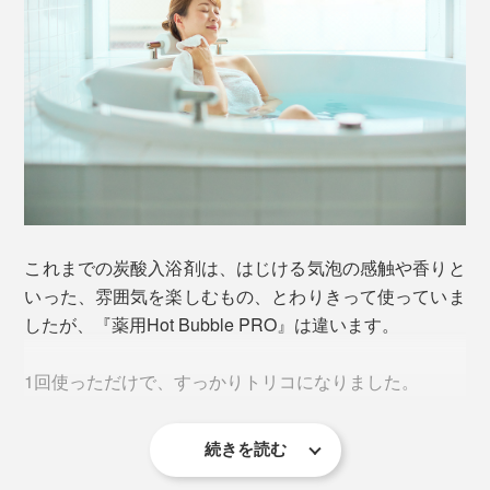
培った、写真フィルム用のマイクロカプセル造粒技術を
炭酸ガスのように、空気中へ抜けていかないので、家族
応用しました。
みんなが、じっくり“重炭酸湯”に浸かれます。
高硬度のタブレット化することで、炭酸ガスから、重炭
酸イオンを中和生成する技術を完成。
お湯は中性のまま、最後まで発泡しつづける、重炭酸イ
オン入浴剤『薬用Hot Bubble PRO』が生まれました。
皮膚のバリア機能は残したままなので、重炭酸湯に浸か
これまでの炭酸入浴剤は、はじける気泡の感触や香りと
っているあいだから、肌ツルツルの感触を実感できると
いった、雰囲気を楽しむもの、とわりきって使っていま
思います。
したが、『薬用Hot Bubble PRO』は違います。
入浴後も肌はしっとり潤ったまま。女優やモデルに愛用
1回使っただけで、すっかりトリコになりました。
者が多いというのもうなずけます。
重炭酸湯ならではの入浴方法は、
続きを読む
入浴後は、体の奥深くからポッカポカ。自然な暖かさが
お風呂に入れても、色も香りもありませんが、まず驚い