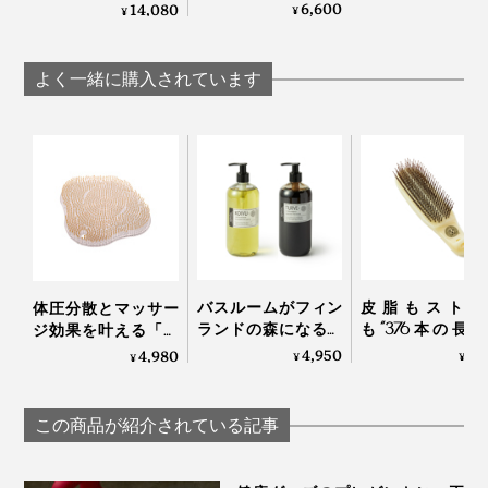
イクロカプセル技術
炭酸湯”が浴びれる｜
6,600
14,080
反応と似ていると思いました。
¥
¥
が生んだ“重炭酸
薬用Hot Bubble PRO
湯”のタブレット入浴
重炭酸湯シャワーヘ
こんな体の変化は、いままでの炭酸入浴剤で、感じたこ
剤｜薬用Hot Bubble
ッド
よく一緒に購入されています
PRO
とはありません。
“重炭酸湯”の力を感じて以来、『薬用Hot Bubble Pro』
のお風呂に入るのが、すっかり楽しみになりました。
バスルームがフィン
皮脂もストレ
体圧分散とマッサー
ランドの森になる、
も“376本の長
ジ効果を叶える「バ
「白樺の若葉」と
ン”が洗い流して
スタブクッション」
4,950
7,
4,980
¥
¥
¥
「森の土」の香りの
る「スカルプブ
｜Bath ReLuxin’
ボディーソープ｜
シ」｜Jam Label
OSMIA
ルプブラシ
この商品が紹介されている記事