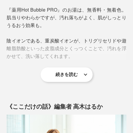
独・バートナウハイムや大分・長湯温泉の自然炭酸泉
『薬用Hot Bubble PRO』のお湯は、無香料・無着色。
重炭酸イオンがたっぷり溶け込んだ、中性の“重炭酸
は、地下数百mから1000m級の高圧下で噴出した炭酸ガ
肌当りやわらかですが、汚れ落ちがよく、肌がしっとり
湯”は、まさに“究極の炭酸湯”。
スが、地下水に溶け込んで生まれている――。
うるおう効果も。
陰イオンである、重炭酸イオンが、トリグリセリドや遊
離脂肪酸といった皮脂成分とくっつくことで、汚れを浮
かせて、洗い落してくれます。
続きを読む
顔も体も、髪の毛も、石鹸やシャンプーを使わないで、
ほとんどの汚れがとれてスッキリ。
《ここだけの話》編集者 高木はるか
天然炭酸泉が地下1000mから湧く大分・長湯温泉
この原理を再現するために、小星さんは、コニカ時代に