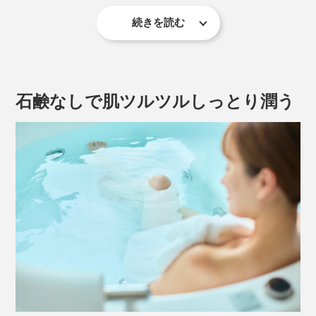
お湯に入れると、底に沈んだまま最後まで、きめ細かな
気泡を出し続けます。
続きを読む
炭酸ガスから、つぎつぎに重炭酸イオンが発生、高濃度
の“重炭酸湯”ができあがりです。
石鹸なしで肌ツルツルしっとり潤う
街の中心部に、炭酸泉が湧いている、ドイツのバートナウハイム
小星さんは、バートナウハイムの自然炭酸泉に浸かる
と、驚くほど体が温まって、肌もツルツルになることに
心底驚いたそう。
その心地よさから、体のケアに厳しいプロサッカーチー
ムや、メジャーリーグで活躍する野球選手といった、多
この感動を、これから日本の予防医療の時代に役立てた
くのアスリートたちも、同じく重炭酸イオン入浴を採用
いと、定年後、「重炭酸イオン入浴剤」の開発を始めま
しています。
した。