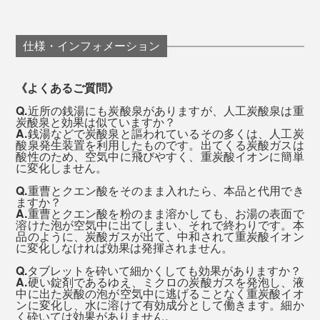
続いて、心地よい眠気を誘うことでしょう。あとは寝る
たのが、キメ細かい泡がずーっと発泡しつづけること。
だけ。まさに、おうちで「温泉旅」気分。
37～40℃のぬるめのお湯に
仕様・インフォメーション
タブレット3錠を入れて溶かし
15分ほど浸かる
従来の炭酸入浴剤でも、原料の重曹とクエン酸をそのま
《よくあるご質問》
ま入れても、実現できない“究極の炭酸湯”です。
Q.
近所の銭湯にも炭酸泉がありますが、人工炭酸泉は重
これだけで、炭酸ガスより小さく、肌から血管に吸収さ
炭酸泉と効果は似ていますか？
A.
銭湯などで炭酸泉と謳われているその多くは、人工炭
れやすい重炭酸イオンが、温浴効果を高めて、血流をす
酸泉発生装置を利用したものです。出てくる炭酸ガスは
酸性のため、空気中に飛びやすく、重炭酸イオンに簡単
みずみまで改善してくれます。
に変化しません。
Q.
重曹とクエン酸をそのまま入れたら、本品と代用でき
ぬるめのお湯のおかげで、顔のほてりや、暑苦しさは、
ますか？
A.
重曹とクエン酸を粉のまま溶かしても、お湯の表面で
まずありません。
溶けた泡が空気中に出てしまい、それで終わりです。本
品のように、炭酸ガスが出て、中和されて重炭酸イオン
に変化しなければ効果は発揮されません。
『薬用Hot Bubble PRO』21錠入りは、いちどに3錠使う
Q.
タブレットを砕いて細かくしても効果がありますか？
A.
硬い錠剤であるゆえ、ミクロの炭酸ガスを発泡し、液
として、お風呂1回あたり約260円（税抜）。
中に出た炭酸の泡が空気中に逃げることなく重炭酸イオ
ンに変化し、水に溶けて有効成分として働きます。細か
く砕いては効果がありません。