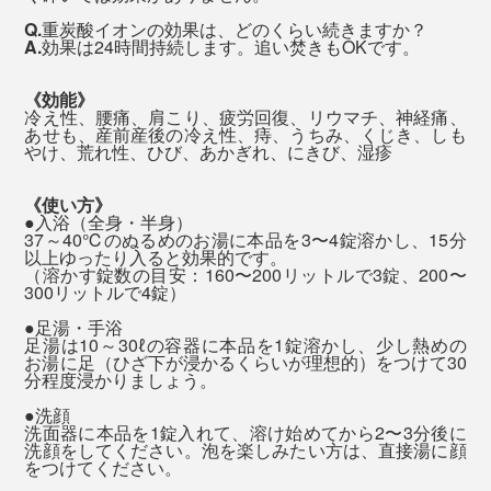
Q.
重炭酸イオンの効果は、どのくらい続きますか？
20分以上、どんなに小さなカケラになっても、浴槽の底
A.
効果は24時間持続します。追い焚きもOKです。
で、泡を出し続けています。
《効能》
冷え性、腰痛、肩こり、疲労回復、リウマチ、神経痛、
40℃前後のぬるめのお湯に浸かるので、15分以上経っ
あせも、産前産後の冷え性、痔、うちみ、くじき、しも
やけ、荒れ性、ひび、あかぎれ、にきび、湿疹
ても、のぼせたり、汗が止まらなかったりといった暑苦
しさは、まるで感じません。
《使い方》
●入浴（全身・半身）
37～40℃のぬるめのお湯に本品を3〜4錠溶かし、15分
以上ゆったり入ると効果的です。
（溶かす錠数の目安：160〜200リットルで3錠、200〜
それでも、入浴後は、体の奥深くまでホッカホカ。いつ
300リットルで4錠）
もより湯冷めしにくい、不思議な心地よさを感じると思
●足湯・手浴
います。
足湯は10～30ℓの容器に本品を1錠溶かし、少し熱めの
お湯に足（ひざ下が浸かるくらいが理想的）をつけて30
これで「温泉旅」気分を味わえるなら、オトクだと思い
分程度浸かりましょう。
ます。ぜひ“究極の炭酸湯”、試してみてください。
●洗顔
洗面器に本品を1錠入れて、溶け始めてから2〜3分後に
洗顔をしてください。泡を楽しみたい方は、直接湯に顔
をつけてください。