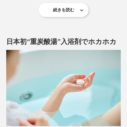
続きを読む
日本初“重炭酸湯”入浴剤でホカホカ
『薬用Hot Bubble PRO（ホットバブルプロ）』は、直
径3cmほどのタブレット入浴剤。お湯に入れるだけで、
おうちのお風呂が“重炭酸湯”になります。