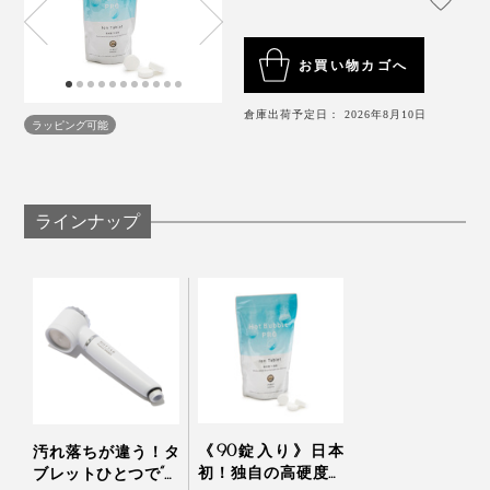
お買い物カゴへ
倉庫出荷予定日： 2026年8月10日
ラッピング可能
ラインナップ
もともと、寝るのに時間がかかるほうではありません
が、『薬用Hot Bubble PRO』の湯上り後は、めったに
ない強い眠気を感じたり、布団でスマホを見ようとした
まま寝落ちしたり。
そして、初めて『薬用Hot Bubble PRO』を使った日の
翌朝は、目が覚めたら、体中に心地よいダルさが。
《90錠入り》日本
汚れ落ちが違う！タ
このダルさ、温泉地に泊まった翌朝に、よく感じる好転
初！独自の高硬度マ
ブレットひとつで“重