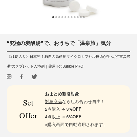
“究極の炭酸湯”で、おうちで「温泉旅」気分
《21錠入り》日本初！独自の高硬度マイクロカプセル技術が生んだ“重炭酸
湯”のタブレット入浴剤｜薬用Hot Bubble PRO
おまとめ割引対象
Set
対象商品
なら組み合わせ自由！
2点購入 ➔
3%OFF
Offer
4点以上 ➔
6%OFF
※購入画面で自動適用されます。