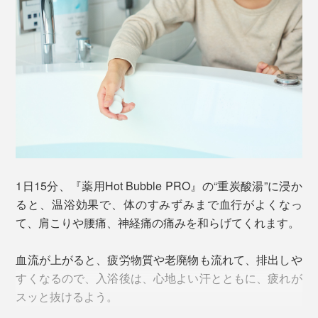
ちでした。
『薬用Hot Bubble PRO』は、独自のマイクロカプセル
造粒技術で、炭酸ガスを高硬度のタブレット内にギュッ
と圧縮。
『薬用Hot Bubble PRO』開発者の小星重治さん。全国発明賞（96年）、科学技術
長官賞（98年）、紫綬褒章（99年）を受賞
バートナウハイム（Bad Nauheim）は、古くから、重炭
酸イオンがたっぷり溶け込んだ、中性の自然炭酸泉が湧
1日15分、『薬用Hot Bubble PRO』の“重炭酸湯”に浸か
き出る街。
ると、温浴効果で、体のすみずみまで血行がよくなっ
て、肩こりや腰痛、神経痛の痛みを和らげてくれます。
1834年に、温泉療養地（＝Bad）の称号を認可されて、
世界中から人々が集まる保養地です。
血流が上がると、疲労物質や老廃物も流れて、排出しや
すくなるので、入浴後は、心地よい汗とともに、疲れが
スッと抜けるよう。