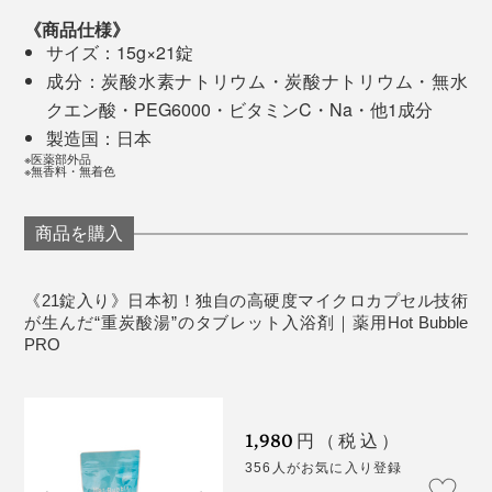
《商品仕様》
サイズ：15g×21錠
それでもお湯の中で、腕や脚をなでていると、肌にツル
成分：炭酸水素ナトリウム・炭酸ナトリウム・無水
ツルとした感触を感じるように。
クエン酸・PEG6000・ビタミンC・Na・他1成分
製造国：日本
お風呂上がりは、熱いお湯に入ったわけではないのに、
※医薬部外品
※無香料・無着色
不思議と体中がホカホカ。
商品を購入
心地よい暖かさが続いて、10分、20分と時間が経って
も、いつもより手先や足先が冷えにくいように感じま
す。
《21錠入り》日本初！独自の高硬度マイクロカプセル技術
が生んだ“重炭酸湯”のタブレット入浴剤｜薬用Hot Bubble
PRO
なんといっても、寝つきのよさに驚きました。
1,980
円（税込）
356人がお気に入り登録