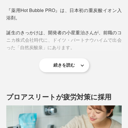
「炭酸」と聞くと、お風呂に入れてブクブク泡立つ、炭
酸入浴剤が思い浮かぶと思いますが、『薬用Hot Bubble
『薬用Hot Bubble PRO』は、日本初の重炭酸イオン入
PRO』は、まったくの別物です。
浴剤。
誕生のきっかけは、開発者の小星重治さんが、前職のコ
ニカ株式会社時代に、ドイツ・バートナウハイムで出会
った「自然炭酸泉」にあります。
続きを読む
プロアスリートが疲労対策に採用
よくある炭酸入浴剤は、炭酸ガスが広がった酸性の湯に
なって、短時間で、炭酸ガスは空気中へ逃げてしまいが