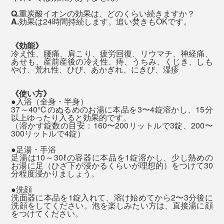
Q.
重炭酸イオンの効果は、どのくらい続きますか？
20分以上、どんなに小さなカケラになっても、浴槽の底
A.
効果は24時間持続します。追い焚きもOKです。
で、泡を出し続けています。
《効能》
冷え性、腰痛、肩こり、疲労回復、リウマチ、神経痛、
40℃前後のぬるめのお湯に浸かるので、15分以上経っ
あせも、産前産後の冷え性、痔、うちみ、くじき、しも
やけ、荒れ性、ひび、あかぎれ、にきび、湿疹
ても、のぼせたり、汗が止まらなかったりといった暑苦
しさは、まるで感じません。
《使い方》
●入浴（全身・半身）
37～40℃のぬるめのお湯に本品を3〜4錠溶かし、15分
以上ゆったり入ると効果的です。
（溶かす錠数の目安：160〜200リットルで3錠、200〜
それでも、入浴後は、体の奥深くまでホッカホカ。いつ
300リットルで4錠）
もより湯冷めしにくい、不思議な心地よさを感じると思
●足湯・手浴
います。
足湯は10～30ℓの容器に本品を1錠溶かし、少し熱めの
お湯に足（ひざ下が浸かるくらいが理想的）をつけて30
これで「温泉旅」気分を味わえるなら、オトクだと思い
分程度浸かりましょう。
ます。ぜひ“究極の炭酸湯”、試してみてください。
●洗顔
洗面器に本品を1錠入れて、溶け始めてから2〜3分後に
洗顔をしてください。泡を楽しみたい方は、直接湯に顔
をつけてください。