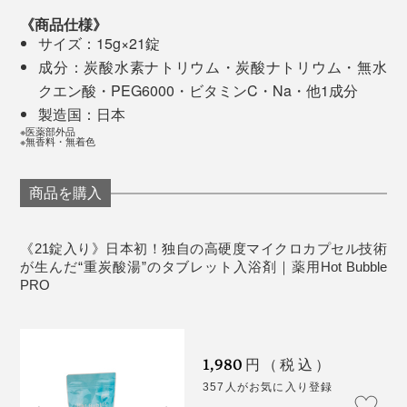
《商品仕様》
サイズ：15g×21錠
それでもお湯の中で、腕や脚をなでていると、肌にツル
成分：炭酸水素ナトリウム・炭酸ナトリウム・無水
ツルとした感触を感じるように。
クエン酸・PEG6000・ビタミンC・Na・他1成分
製造国：日本
お風呂上がりは、熱いお湯に入ったわけではないのに、
※医薬部外品
※無香料・無着色
不思議と体中がホカホカ。
商品を購入
心地よい暖かさが続いて、10分、20分と時間が経って
も、いつもより手先や足先が冷えにくいように感じま
す。
《21錠入り》日本初！独自の高硬度マイクロカプセル技術
が生んだ“重炭酸湯”のタブレット入浴剤｜薬用Hot Bubble
PRO
なんといっても、寝つきのよさに驚きました。
1,980
円（税込）
357人がお気に入り登録