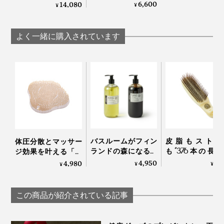
イクロカプセル技術
炭酸湯”が浴びれる｜
6,600
14,080
反応と似ていると思いました。
¥
¥
が生んだ“重炭酸
薬用Hot Bubble PRO
湯”のタブレット入浴
重炭酸湯シャワーヘ
こんな体の変化は、いままでの炭酸入浴剤で、感じたこ
剤｜薬用Hot Bubble
ッド
よく一緒に購入されています
PRO
とはありません。
“重炭酸湯”の力を感じて以来、『薬用Hot Bubble Pro』
のお風呂に入るのが、すっかり楽しみになりました。
バスルームがフィン
皮脂もストレ
体圧分散とマッサー
ランドの森になる、
も“376本の長
ジ効果を叶える「バ
「白樺の若葉」と
ン”が洗い流して
スタブクッション」
4,950
7,
4,980
¥
¥
¥
「森の土」の香りの
る「スカルプブ
｜Bath ReLuxin’
ボディーソープ｜
シ」｜Jam Label
OSMIA
ルプブラシ
この商品が紹介されている記事