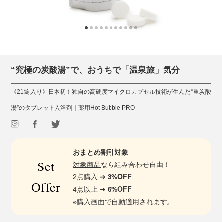
“究極の炭酸湯”で、おうちで「温泉旅」気分
《21錠入り》日本初！独自の高硬度マイクロカプセル技術が生んだ“重炭酸
湯”のタブレット入浴剤｜薬用Hot Bubble PRO
おまとめ割引対象
Set
対象商品
なら組み合わせ自由！
2点購入 ➔
3%OFF
Offer
4点以上 ➔
6%OFF
※購入画面で自動適用されます。