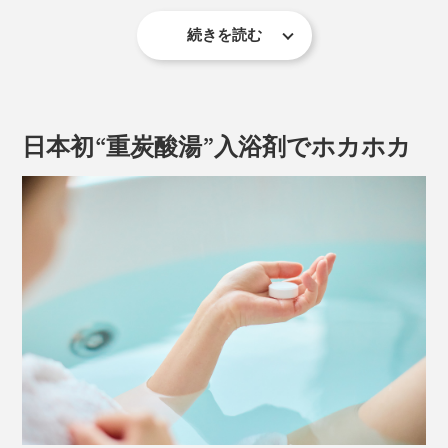
続きを読む
日本初“重炭酸湯”入浴剤でホカホカ
『薬用Hot Bubble PRO（ホットバブルプロ）』は、直
径3cmほどのタブレット入浴剤。お湯に入れるだけで、
おうちのお風呂が“重炭酸湯”になります。