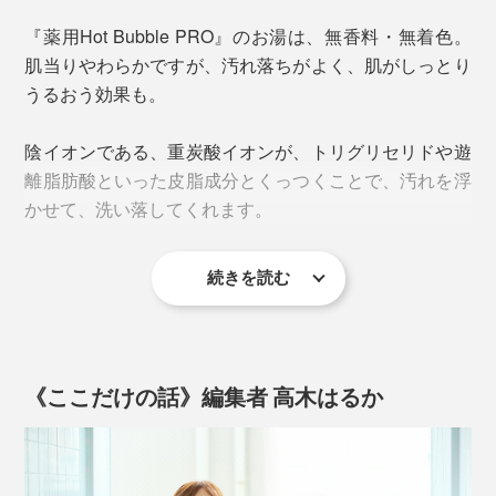
独・バートナウハイムや大分・長湯温泉の自然炭酸泉
『薬用Hot Bubble PRO』のお湯は、無香料・無着色。
重炭酸イオンがたっぷり溶け込んだ、中性の“重炭酸
は、地下数百mから1000m級の高圧下で噴出した炭酸ガ
肌当りやわらかですが、汚れ落ちがよく、肌がしっとり
湯”は、まさに“究極の炭酸湯”。
スが、地下水に溶け込んで生まれている――。
うるおう効果も。
陰イオンである、重炭酸イオンが、トリグリセリドや遊
離脂肪酸といった皮脂成分とくっつくことで、汚れを浮
かせて、洗い落してくれます。
続きを読む
顔も体も、髪の毛も、石鹸やシャンプーを使わないで、
ほとんどの汚れがとれてスッキリ。
《ここだけの話》編集者 高木はるか
天然炭酸泉が地下1000mから湧く大分・長湯温泉
この原理を再現するために、小星さんは、コニカ時代に