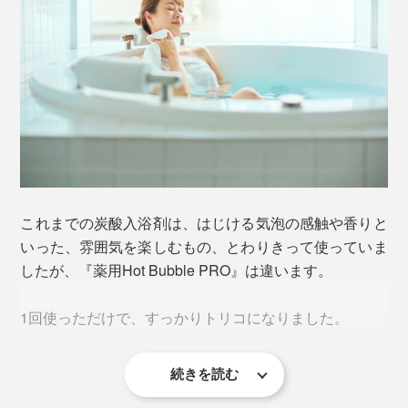
培った、写真フィルム用のマイクロカプセル造粒技術を
炭酸ガスのように、空気中へ抜けていかないので、家族
応用しました。
みんなが、じっくり“重炭酸湯”に浸かれます。
高硬度のタブレット化することで、炭酸ガスから、重炭
酸イオンを中和生成する技術を完成。
お湯は中性のまま、最後まで発泡しつづける、重炭酸イ
オン入浴剤『薬用Hot Bubble PRO』が生まれました。
皮膚のバリア機能は残したままなので、重炭酸湯に浸か
これまでの炭酸入浴剤は、はじける気泡の感触や香りと
っているあいだから、肌ツルツルの感触を実感できると
いった、雰囲気を楽しむもの、とわりきって使っていま
思います。
したが、『薬用Hot Bubble PRO』は違います。
入浴後も肌はしっとり潤ったまま。女優やモデルに愛用
1回使っただけで、すっかりトリコになりました。
者が多いというのもうなずけます。
重炭酸湯ならではの入浴方法は、
続きを読む
入浴後は、体の奥深くからポッカポカ。自然な暖かさが
お風呂に入れても、色も香りもありませんが、まず驚い