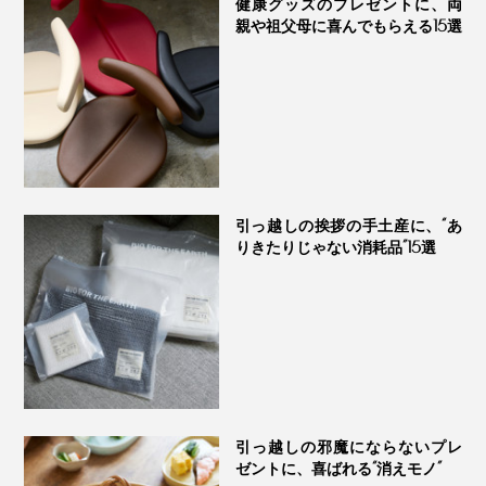
健康グッズのプレゼントに、両
親や祖父母に喜んでもらえる15選
実際、顔も体も、お湯の中で何度もなでるうちにツルッ
ツルになるし、髪をシャンプーで洗う頻度も減ったの
で、お風呂がずいぶんラクに。
1日の終わりに、こんな楽しみができるなんて！“究極の
炭酸湯”、あなたも試してみてください。
引っ越しの挨拶の手土産に、“あ
りきたりじゃない消耗品”15選
引っ越しの邪魔にならないプレ
ゼントに、喜ばれる“消えモノ”