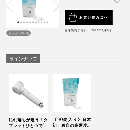
お買い物カゴへ
倉庫出荷予定日： 2026年8月9日
ラッピング可能
ラインナップ
もともと、寝るのに時間がかかるほうではありません
が、『薬用Hot Bubble PRO』の湯上り後は、めったに
ない強い眠気を感じたり、布団でスマホを見ようとした
まま寝落ちしたり。
そして、初めて『薬用Hot Bubble PRO』を使った日の
翌朝は、目が覚めたら、体中に心地よいダルさが。
《90錠入り》日本
汚れ落ちが違う！タ
このダルさ、温泉地に泊まった翌朝に、よく感じる好転
初！独自の高硬度マ
ブレットひとつで“重