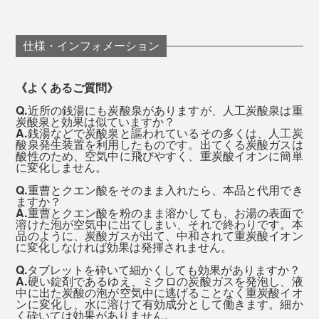
続いて、心地よい眠気を誘うことでしょう。あとは寝る
たのが、キメ細かい泡がずーっと発泡しつづけること。
だけ。まさに、おうちで「温泉旅」気分。
37～40℃のぬるめのお湯に
仕様・インフォメーション
タブレット3錠を入れて溶かし
15分ほど浸かる
従来の炭酸入浴剤でも、原料の重曹とクエン酸をそのま
《よくあるご質問》
ま入れても、実現できない“究極の炭酸湯”です。
Q.
近所の銭湯にも炭酸泉がありますが、人工炭酸泉は重
これだけで、炭酸ガスより小さく、肌から血管に吸収さ
炭酸泉と効果は似ていますか？
A.
銭湯などで炭酸泉と謳われているその多くは、人工炭
れやすい重炭酸イオンが、温浴効果を高めて、血流をす
酸泉発生装置を利用したものです。出てくる炭酸ガスは
酸性のため、空気中に飛びやすく、重炭酸イオンに簡単
みずみまで改善してくれます。
に変化しません。
Q.
重曹とクエン酸をそのまま入れたら、本品と代用でき
ぬるめのお湯のおかげで、顔のほてりや、暑苦しさは、
ますか？
A.
重曹とクエン酸を粉のまま溶かしても、お湯の表面で
まずありません。
溶けた泡が空気中に出てしまい、それで終わりです。本
品のように、炭酸ガスが出て、中和されて重炭酸イオン
に変化しなければ効果は発揮されません。
『薬用Hot Bubble PRO』21錠入りは、いちどに3錠使う
Q.
タブレットを砕いて細かくしても効果がありますか？
A.
硬い錠剤であるゆえ、ミクロの炭酸ガスを発泡し、液
として、お風呂1回あたり約260円（税抜）。
中に出た炭酸の泡が空気中に逃げることなく重炭酸イオ
ンに変化し、水に溶けて有効成分として働きます。細か
く砕いては効果がありません。