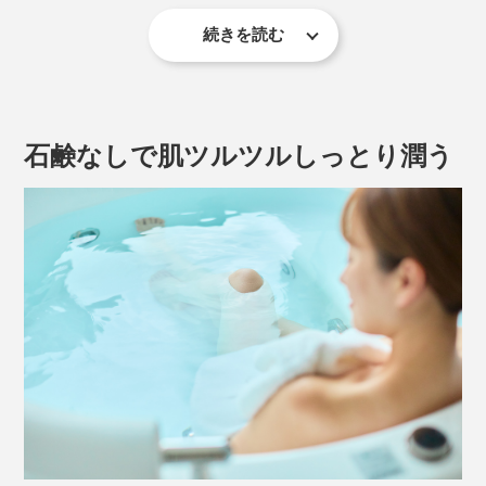
お湯に入れると、底に沈んだまま最後まで、きめ細かな
気泡を出し続けます。
続きを読む
炭酸ガスから、つぎつぎに重炭酸イオンが発生、高濃度
の“重炭酸湯”ができあがりです。
石鹸なしで肌ツルツルしっとり潤う
街の中心部に、炭酸泉が湧いている、ドイツのバートナウハイム
小星さんは、バートナウハイムの自然炭酸泉に浸かる
と、驚くほど体が温まって、肌もツルツルになることに
心底驚いたそう。
その心地よさから、体のケアに厳しいプロサッカーチー
ムや、メジャーリーグで活躍する野球選手といった、多
この感動を、これから日本の予防医療の時代に役立てた
くのアスリートたちも、同じく重炭酸イオン入浴を採用
いと、定年後、「重炭酸イオン入浴剤」の開発を始めま
しています。
した。