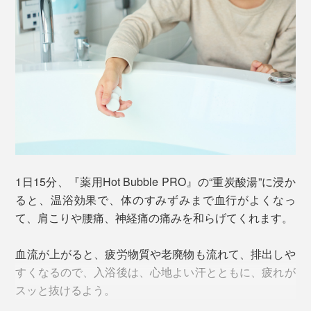
ちでした。
『薬用Hot Bubble PRO』は、独自のマイクロカプセル
造粒技術で、炭酸ガスを高硬度のタブレット内にギュッ
と圧縮。
『薬用Hot Bubble PRO』開発者の小星重治さん。全国発明賞（96年）、科学技術
長官賞（98年）、紫綬褒章（99年）を受賞
バートナウハイム（Bad Nauheim）は、古くから、重炭
酸イオンがたっぷり溶け込んだ、中性の自然炭酸泉が湧
1日15分、『薬用Hot Bubble PRO』の“重炭酸湯”に浸か
き出る街。
ると、温浴効果で、体のすみずみまで血行がよくなっ
て、肩こりや腰痛、神経痛の痛みを和らげてくれます。
1834年に、温泉療養地（＝Bad）の称号を認可されて、
世界中から人々が集まる保養地です。
血流が上がると、疲労物質や老廃物も流れて、排出しや
すくなるので、入浴後は、心地よい汗とともに、疲れが
スッと抜けるよう。