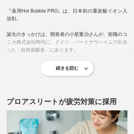
「炭酸」と聞くと、お風呂に入れてブクブク泡立つ、炭
酸入浴剤が思い浮かぶと思いますが、『薬用Hot Bubble
『薬用Hot Bubble PRO』は、日本初の重炭酸イオン入
PRO』は、まったくの別物です。
浴剤。
誕生のきっかけは、開発者の小星重治さんが、前職のコ
ニカ株式会社時代に、ドイツ・バートナウハイムで出会
った「自然炭酸泉」にあります。
続きを読む
プロアスリートが疲労対策に採用
よくある炭酸入浴剤は、炭酸ガスが広がった酸性の湯に
なって、短時間で、炭酸ガスは空気中へ逃げてしまいが