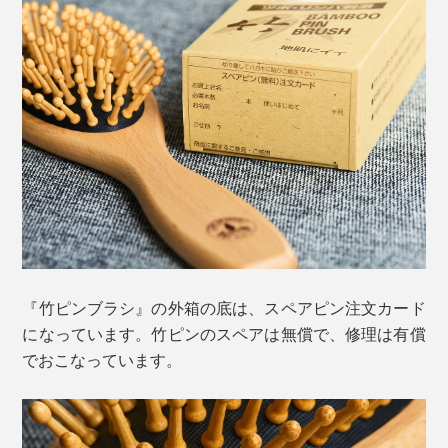
の部分を避けてくださいね。
頭皮を細かく揺らす
電動式のマッサージ器具は、やり方を間違うと、返って
頭皮を痛めることがありますが、『竹ピンブラシ』なら
『竹ピンブラシ』の外箱の底は、スペアピン注文カード
大丈夫。老若男女、誰が使っても、自然と心地いい力加
になっています。竹ピンのスペアは無償で、修理は有償
減。
でおこなっています。
使いやすい道具は、頭皮マッサージの習慣化を後押しし
てくれるはずです。
ブラシを頭皮に対し直角に当て、少し圧をかけながら細