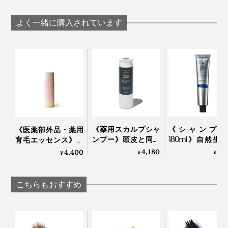
ッサージブラシ｜サ
ンエア｜スーパータ
よく一緒に購入されています
ントン
ブラシを頭皮に対して直角に当て、生え際から頭頂に向
かって頭皮を持ち上げるイメージでマッサージ。
目の脇に押し当てる
《薬用スカルプシャ
《シャンプー
《医薬部外品・薬用
ンプー》頭皮と同じ
180ml》自然生
育毛エッセンス》有
「アミノ酸」系だか
のフルボ酸と高
効成分を濃縮配合、
4,180
3,
4,400
¥
¥
¥
ら、サッパリ自然な
物エキスで、髪
“ふかふか頭皮”を育て
洗い心地…漢方の「甘
皮環境をしっと
る「ハーバルエッセ
草」由来の成分で、
えるノンシリコ
ンス優｜uruotte
こちらもおすすめ
しっとりうるおう｜
ャンプー｜EVERES
572