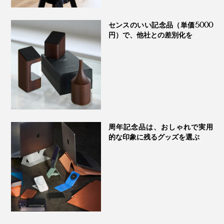
センスのいい記念品（単価5000
円）で、他社との差別化を
耳の後ろから首のつけ根まで、力を入れず、なで下ろす
ように竹ピンを滑らせます。特に凝っている部分には、
竹ピンを押し当てて。
じんわりぽかぽかしてきたら、巡りが良くなってきた合
周年記念品は、おしゃれで実用
図です。
的な印象に残るグッズを選ぶ