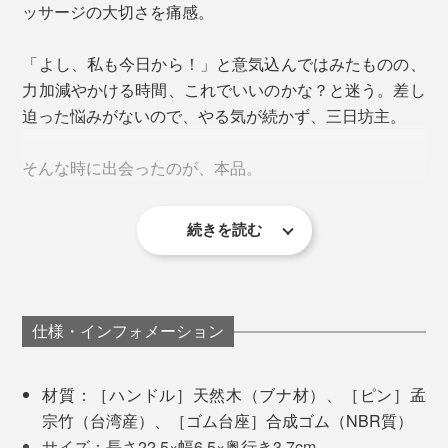
長が、ひとりでこなしているというから驚きです。
ッサージの大切さを痛感。
ブラシの柄を軽く持ち、頭皮をリズミカルにトントン。
真っ黒になったブラシ、ペットにかじられたブラシ、家
頭頂部や首筋など、頭皮全体をまんべんなく。
「よし、私も今日から！」と意気込んではみたものの、
族の形見のブラシ…、いろいろなブラシが社長の元に送
力加減やかける時間、これでいいのかな？と迷う。差し
られてくるそう。
迫った悩みがないので、やる気が続かず、三日坊主。
頭頂部に押し当てる
それらの汚れをキレイにし、台座を替え、ピンを植え替
そんな時に出会ったのが、本品。
え、時にはキズを思い出として残し、直筆メッセージと
ともに持ち主の元へ。
続きを読む
仕様・インフォメーション
材質：［ハンドル］天然木（ブナ材）、［ピン］孟
宗竹（台湾産）、［ゴム台座］合成ゴム（NBR質）
サイズ：長さ22.5×幅6.5×奥行き3.7cm