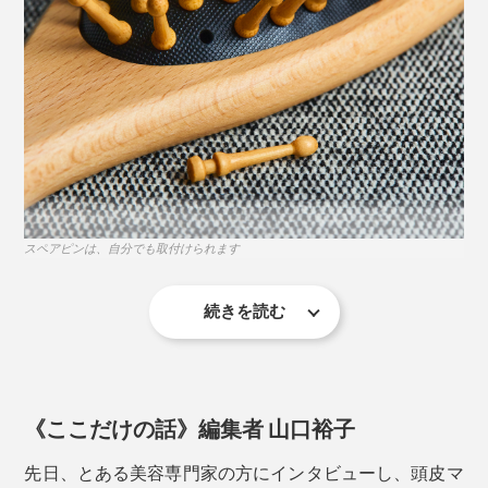
かく揺らします。ブラシを頭皮から離さず、頭皮を動か
す感覚で。
頭皮をパッティング
スペアピンは、自分でも取付けられます
続きを読む
「いいものを大切に使い続けることは、ものに優しく接
するこころを育てる」が、マッサージブラシ一筋50年以
上、「サンエア」津村社長の信念。
《ここだけの話》編集者 山口裕子
全国から送られてくるブラシの修理を、80歳を超えた社
先日、とある美容専門家の方にインタビューし、頭皮マ