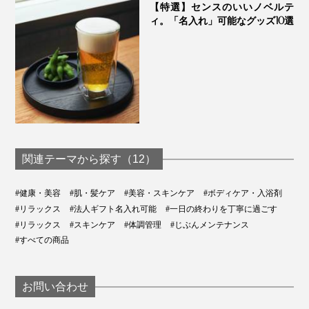
【特選】センスのいいノベルテ
ィ。「名入れ」可能なグッズ10選
朝、髪を整えるついでに、仕事の合間に、寝る前に、い
関連テーマから探す（12）
つでもOK。特にお風呂上がりは、おすすめのブラッシ
ングタイムです。
#健康・美容
#肌・髪ケア
#美容・スキンケア
#ボディケア・入浴剤
#リラックス
#法人ギフト名入れ可能
#一日の終わりを丁寧に過ごす
毎日続けて、頭皮に向き合えば、場所によって硬さが違
#リラックス
#スキンケア
#体調管理
#じぶんメンテナンス
#すべての商品
ったり、体調による感触の変化にも気づくはず。
その原因を考えることが、自分をいたわることにつなが
お問い合わせ
ります。