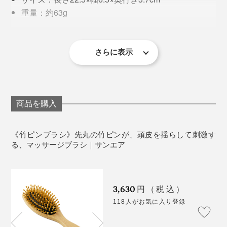
重量：約63g
頭頂部に竹ピンをじんわり押し当てれば、自律神経を整
生産国：台湾（企画・検品は日本）
※ブラシヘッド部分に空気穴1つ
えるとされる「百会のツボ」を刺激できます。
※ゴム台座の材質NBRは、耐油性、耐久性に優れていますが、使用環境(ベ
いくらズボラな私でも、髪をとかさない日はない。『竹
トベト油、パッテング過ぎなど)に影響され、劣化が早まります。
さらに表示
感激のお手紙が届くことも多々。中には、「亡くなった
ピンブラシ』があれば、髪をとかすついでに頭皮ケアも
《お手入れ方法》
母のお棺に入れました」や「帰ってきたブラシに、思わ
できるから、意志がひ弱でも使い続けられる！
髪をとかす
ずおかえりと言いました」といったものも。
ピンの根元についた汚れは、指先や柔らかい布などでこ
まめに取り除いて下さい。
使ってみて気づいたのですが、私の場合、一日中PC仕
商品を購入
深い愛情の連鎖が伝わるエピソードです。
事をした後は、頭頂部の右後ろあたりが特に硬くなって
いる。調べると、目の疲れに関係するらしい。あまり自
《竹ピンブラシ》先丸の竹ピンが、頭皮を揺らして刺激す
覚がなくても、身体はサインを出しているんだなと実感
る、マッサージブラシ｜サンエア
しました。
竹ピンブラシで、凝った部分を軽くゴシゴシしたり、ト
3,630
円（税込）
ントンたたくと、“イタ気持ちいい”から、“すごく気持ち
118人がお気に入り登録
いい”へ変化。