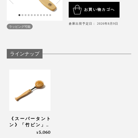
お買い物カゴへ
髪が長い場合は、絡んだ毛先からとかし、その後根本か
倉庫出荷予定日： 2026年8月9日
ら毛先に滑らすようにとかします。
ラッピング可能
あなたも、『竹ピンブラシ』と末長いおつきあいを。
リフトアップ
ラインナップ
未来の美髪のためだけでなく、今この瞬間のコリも心地
よくほぐせるって、最高です。
《スーパータント
ン》「竹ピン」と
「しなり」で、心地
5,060
¥
よく体をほぐす、マ