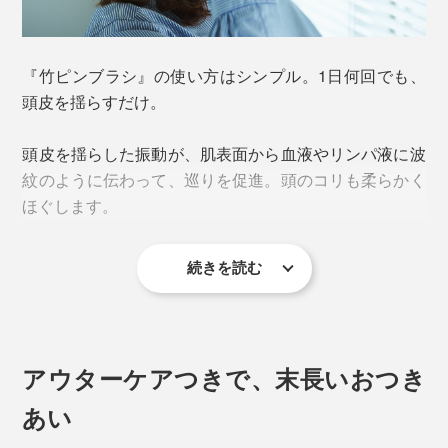
『竹ピンブラシ』の使い方はシンプル。1日何回でも、
頭皮を揺らすだけ。
地肌に優しい、先を丸くした竹ピンが90本。天然木の柄
頭皮を揺らした振動が、肌表面から血液やリンパ液に波
のカーブが、手のひらになじみます。
紋のように伝わって、巡りを促進。頭のコリも柔らかく
ほぐします。
ピンやブラシの形状は、美容師やユーザーの声を取り入
れ、改良重ねてたどり着いた形。ピン同士の間隔が広め
続きを読む
で、髪が絡まりにくく、互いの動きを邪魔しないよう計
また、竹は、プラスティックはもとより、他の天然素材
算されています。
と比べても静電気が起きにくく（※）、髪をとかすのに
最適。熱にも強いので、ドライヤーを使ってのブローも
ゴムの台座には、空気穴が１つ。台座の中の空気がクッ
OKです。
アウターケアつきで、末長いおつき
ションとなっています。
※
東京都立産業技術研究所 試験結果より
あい
頭皮に触れると痛いニキビやできものがある場合は、そ