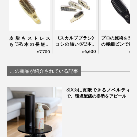
目の脇に竹ピンをじんわり押し当てます。血行が刺激さ
《スカルプブラシ》
プロの施術を370
皮脂もストレス
れ、目の疲れがスッキリ。
コシの強い572本の
の極細ピンで再
も“376本の長短ピ
ピンが、皮脂汚れを
る「トリートメ
ン”が洗い流してくれ
6,600
7,
7,700
¥
¥
¥
かき出す｜572
ブラシ」｜EMIT
る「スカルプブラ
シ」｜Jam Labelスカ
首をマッサージ
ルプブラシ
この商品が紹介されている記事
SDGsに貢献できるノベルティ
で、環境配慮の姿勢をアピール