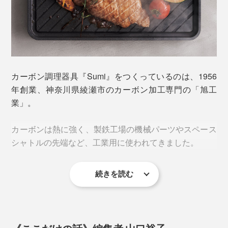
プレートは高熱になるので、持ち運びには鍋つかみを使
い、テーブルの上には直接置かず、鍋敷きを使ってくだ
カーボン調理器具『Sumi』をつくっているのは、1956
さい。
年創業、神奈川県綾瀬市のカーボン加工専門の「旭工
業」。
カーボンは熱に強く、製鉄工場の機械パーツやスペース
手頃に買えるスーパーの切り身も、炭焼きのお店の味に
厚みのあるものを焼く場合は、アルミホイルをふたがわ
シャトルの先端など、工業用に使われてきました。
変えてしまう魔法のプレート。あなたの家でお試しくだ
りに被せるという裏技も。火の通りが早まり、旨味がギ
さい。
ュッと凝縮。表面をカリッとさせたい場合は、途中から
続きを読む
アルミホイルを外せばOKです。
その「旭工業」の現社長の趣味が高じて、バーベキュー
協会に入会し、いかにおいしく肉を焼くか研究し始めた
ことが、アイディアの源。
《ここだけの話》編集者 山口裕子