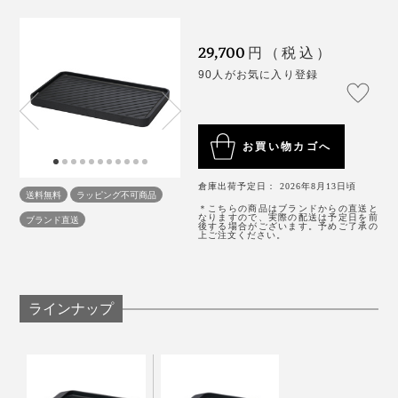
「スミ トースター」でていねいに焼くトーストは格
晩酌タイムにも、重宝。
別。炭火を起こす手間なく、“キャンプ場の朝食”の感覚
29,700
円（税込）
を味わえます。
蓄熱性が高いので、買ってきた揚げ物を温め直して、プ
90人がお気に入り登録
レートごと食卓に並べれば、熱々をキープ。
「スミ イタ グリル」も、これまた本当に便利。
肉・魚・野菜、なんでもシンプルに焼くだけでごちそう
になるので、味付けに凝る必要がない。
お買い物カゴへ
倉庫出荷予定日： 2026年8月13日頃
「スミ トースター」より底面の厚みがあり、予熱にプ
送料無料
ラッピング不可商品
＊こちらの商品はブランドからの直送と
ラス1分かかるので、トーストメインなら「スミ トース
なりますので、実際の配送は予定日を前
ブランド直送
後する場合がございます。予めご了承の
上ご注文ください。
ター」の方をおすすめしますが、トースト以外のものを
焼くなら、断然「スミ イタ グリル」。
ラインナップ
食卓にカセットコンロを出して、焼き鳥を焼きながら、
ちびちび飲るのもオツです。