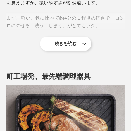
も見えますが、扱いやすさが断然違います。
まず、軽い。鉄に比べて約4分の１程度の軽さで、コン
ロにのせる、洗う、しまう、がとてもラク。
続きを読む
柔らかさと旨味の両方を引き出してくれるから、焼き加
サイズは横30×縦18×高さ2.3cm。取手がなく薄いので、
減が難しいステーキやソテーも、プレート任せで驚きの
ちょっとした隙間に収納できて、場所を取りません。電
食感に。
気トースターを手放せば、キッチンも広々！アウトドア
食パンを焼けば、下の写真の通り。焼き上がりの水分の
町工場発、最先端調理器具
にも携帯しやすい大きさです。
違いがはっきりと現れます。
溝がついていることで、余分な脂が落ちるので、さっぱ
りヘルシーに焼き上がります。
一方、電気式トースターは、表面からじわじわ熱を伝え
るため水分が抜けやすくパサつきがちになるそう。