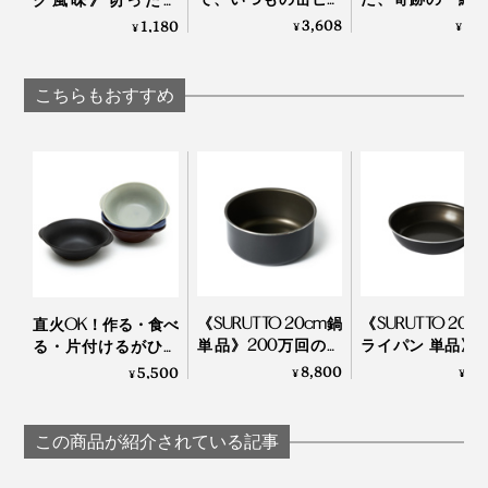
ルからクリーミーな
ラス」｜結霜月
け・ゆでただけの食
3,608
5,
1,180
¥
¥
¥
感動泡｜トロ泡サー
（けっそうげっか
材が、絶品おつまみ
バー
に変わる「食べる調
味料」｜サクサクし
こちらもおすすめ
ょうゆアーモンド
《SURUTTO 20cm鍋
《SURUTTO 20c
直火OK！作る・食べ
写真上「スミ イタグリル」※本品、左下「
スミ トースターL
」、右下「
スミ トー
単品》200万回の耐
ライパン 単品》2
る・片付けるがひと
スター
」
摩耗性試験をクリア
万回の耐摩耗性
つで完結する「器 兼
8,800
7,
5,500
¥
¥
¥
した「フライパン」
をクリアした「
用 鍋」｜KOKURYU
トースト専用の「スミ トースター」「スミ トースター
｜SURUTTO
イパン」｜SURUT
L」でも、肉・魚・野菜を焼くことができるので、使い
この商品が紹介されている記事
勝手に応じて選んでください。