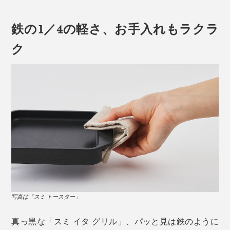
高純度で高密度、手間暇かけたジャパンクオリティーの
ガスでもIHでもOK、かかる時間は、約9分。熱源の性能
「炭プレート」のおかげで、発する遠赤外線はより強
鉄の1／4の軽さ、お手入れもラクラ
や魚の厚みにもよりますが、魚焼きグリルとさして変わ
く、ムラなく。水分を閉じこめたまま焼き上がります。
らない時間で焼き上がります。もちろん、肉や野菜も、
ク
ジューシーかつ旨味たっぷり。
そもそも、なぜ炭で焼くとおいしいのか？
肉の柔らかさの基準となる「破断応力（噛み切る力）」
炭は加熱すると強い遠赤外線を発し、その波長の長さ
を調査した結果、通常のフライパンより低い数値を計
で、内部まで一気に熱が届くから。食材の中心に熱が伝
測。これは、噛み切るエネルギーの低さを証明してお
わる早さは、一般的なフライパンの約２倍。
り、肉を柔らかく仕上げることを意味しています。
表面だけではなく、分子を振動させ、内部からも加熱す
ることで、「外パリッ、内ふわっ」に。
写真は「スミ トースター」
真っ黒な「スミ イタ グリル」、パッと見は鉄のように