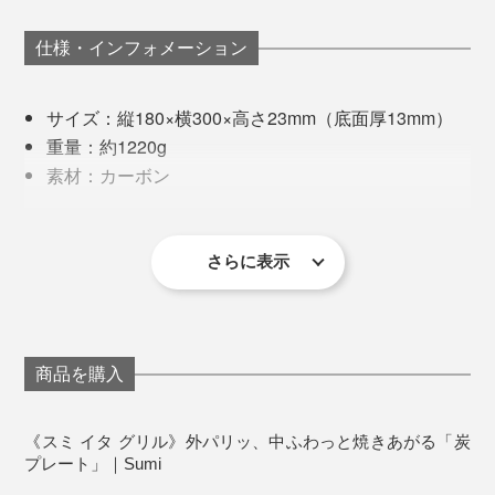
評となり、商品化スタート。
仕様・インフォメーション
その後8年ほどの紆余曲折を経て、「Sumi Toaster」が
TVやSNSで取り上げられブレイク。カーボンの新しい
サイズ：縦180×横300×高さ23mm（底面厚13mm）
可能性が広がっています。
長持ちのコツは4つ。
重量：約1220g
素材：カーボン
網だとくっつきやすい、焼きおにぎりやおもちも、感動
町工場発・最先端調理器具『Sumi』で、“炭焼きのごち
1. 空焚きをしない（予熱は３分）
塗装：［内面］フッ素コーティング（PFOA・PFOS
的レベルできれいに早く焼けます。
そう”を毎日楽しんでください。
2. 強火ではなく中火〜弱火で
フリー） ［底面・側面］耐熱コーティング
3. シリコンなど柔らかい素材のトングなどを使う
対応熱源：ガスコンロ、IH調理器、直火（炭火、オ
さらに表示
電気トースターは場所をとるし、すぐに汚れて手入れも
4. 使用後は、冷めてから洗う
ーブン、電子レンジは不可）
面倒ですが、「スミ トースター」は手間も収納スペー
生産国：日本
スもミニマムなのも高ポイント。
この4つさえクリアすれば、表面のコーティングにキズ
お手入れ：中性洗剤で手洗い（アルカリ性洗剤、漂
がつきにくく、長持ち。メーカーの担当者は、「スミ
白剤、食洗機は不可）
商品を購入
一度に複数枚は焼けませんが、2枚目以降は予熱の必要
トースター」を週に2、3回、5年間使い続けているそう
がないので、家族分を焼くのも意外に時間はかかりませ
ですが、今も焦げ付いたりしないそうです。
《スミ イタ グリル》外パリッ、中ふわっと焼きあがる「炭
ん。
プレート」｜Sumi