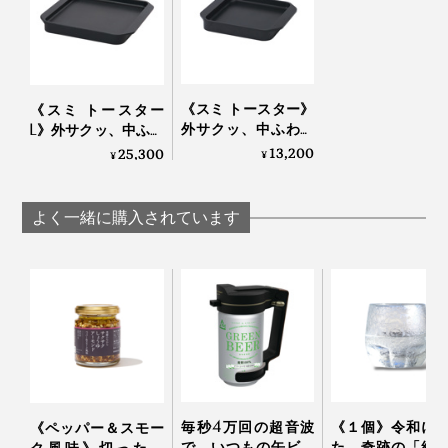
《スミ トースター》
《スミ トースター
外サクッ、中ふわっ
L》外サクッ、中ふわ
と焼きあがる、炭プ
っと焼きあがる、炭
13,200
25,300
¥
¥
レートのトースター
プレートのトースタ
｜Sumi
ー｜Sumi
よく一緒に購入されています
いろんな食材を焼いて、そのまま食卓にも出しても手抜
本品「スミ イタ グリル」のサイズは、角型の食パンが2
き感なし。あれこれいろんなものを焼いては、「うんま
枚入るサイズ。食パンと目玉焼きを同時に焼くこともで
っ！」と歓声をあげて楽しんでます。
ます。
毎秒4万回の超音波
《１個》令和に
《ペッパー＆スモー
で、いつもの缶ビー
た、奇跡の「結
ク風味》切っただ