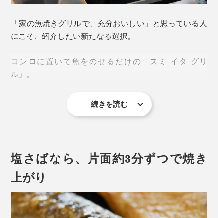
「家の魚焼きグリルで、充分おいしい」と思っている人
にこそ、紹介したい新たなる選択。
コンロに置いて魚をのせるだけの「スミ イタ グリ
ル」。
続きを読む
フライパン感覚で手軽に焼けるのに、「え？いつもの焼
き魚とぜんぜん違う！」と、思わず感動するおいしさで
す。
塩さばなら、片面約3分ずつで焼き
秘密は、純度99.9％の「炭プレート（カーボングラファ
イト）」。
上がり
カーボングラファイトは、原料のコークスを約1000℃
で１か月間焼成、約3000℃で約2ヶ月間熱処理をし、不