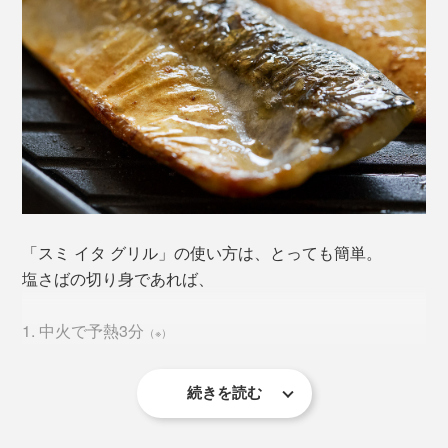
純物を飛ばし、水圧でギュッと圧縮したもの。できあが
った炭素の塊を削り出して研磨し、コーティングするま
で約1ヶ月。日本の職人たちが約4ヶ月がかりで製造して
います。
「スミ イタ グリル」の使い方は、とっても簡単。
塩さばの切り身であれば、
1. 中火で予熱3分
（※）
続きを読む
2. 中火で両面を約3分ずつ焼く
※「スミ トースター」より厚みがあるため、予熱に1分ほど長くかかります。