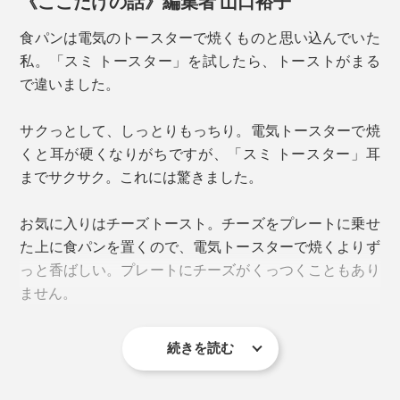
裏面はフラット
食パンは電気のトースターで焼くものと思い込んでいた
私。「スミ トースター」を試したら、トーストがまる
お手入れは、食器用洗剤と柔らかいスポンジで洗うだけ
で違いました。
でOK。表面がフッ素加工済みなので、食材がくっつく
ことなく、汚れもスルンと落とすことができます。（食
サクっとして、しっとりもっちり。電気トースターで焼
洗機は不可）
くと耳が硬くなりがちですが、「スミ トースター」耳
までサクサク。これには驚きました。
たとえ水分がついたまま放っておいたとしても、錆びる
ことがありません。
お気に入りはチーズトースト。チーズをプレートに乗せ
いろいろ焼いてみて一番感動したのが、ズッキーニ。歯
た上に食パンを置くので、電気トースターで焼くよりず
ごたえはサクッと、水分が溢れて、ジューシーなフルー
っと香ばしい。プレートにチーズがくっつくこともあり
ツみたい！
バーベキューで焼いた肉が、家で焼くよりおいしいの
ません。
は、炭火の遠赤外線のおかげ。ならば、カーボンの上で
焼いたらおいしいかも？！
続きを読む
早速、バーベキュープレートを作って焼いてみたら、う
まっ！うますぎる！！ 社内のバーベキュー大会でも好