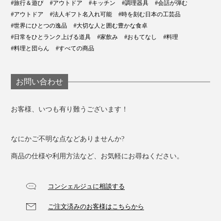
#旅行＆遊び
#アウトドア
#キッチン
#調理器具
#会話が弾む
#アウトドア
#法人ギフト名入れ可能
#時を刻む日本の工芸品
#世界にひとつの逸品
#大切な人と囲む豊かな食卓
#日常をひとランク上げる道具
#家飲み
#おもてなし
#料理
#料理と団らん
#すべての商品
お問い合わせ
お客様、いつも有り難うございます！
なにかご不明な点などありませんか?
商品の仕様や利用方法など、お気軽にお尋ねください。
コンシェルジュに相談する
ご注文済みのお客様はこちらから