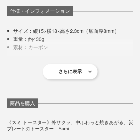
評となり、商品化スタート。
仕様・インフォメーション
その後8年ほどの紆余曲折を経て、「スミ トースター」
がTVやSNSで取り上げられブレイク。カーボンの新し
サイズ：縦15×横18×高さ2.3cm（底面厚8mm）
長持ちのコツは4つ。
食卓にカセットコンロを出して、焼き鳥を焼きながら、
い可能性が広がっています。
重量：約430g
ちびちび飲るのもオツです。
素材：カーボン
1. 空焚きをしない（予熱は2分）
町工場発・最先端調理器具『Sumi』で、“炭焼きのごち
塗装：［内面］フッ素コーティング(PFOA・PFOSフ
2. 強火ではなく中火〜弱火で
そう”を毎日楽しんでください。
リー) ［底面・側面］耐熱コーティング
3. シリコンなど柔らかい素材のトングなどを使う
対応熱源：ガスコンロ、IH調理器、直火（炭火、オ
さらに表示
4. 使用後は、冷めてから洗う
電気トースターは場所をとるし、すぐに汚れて手入れも
ーブン、電子レンジは不可）
面倒ですが、「スミ トースター」は手間も収納スペー
生産国：日本
この4つさえクリアすれば、表面のコーティングにキズ
スもミニマムなのも高ポイント。
お手入れ：中性洗剤で手洗い（アルカリ性洗剤、漂
がつきにくく、長持ち。メーカーの担当者は、「スミ
白剤、食洗機は不可）
商品を購入
トースター」を週に2、3回、5年間使い続けているそう
一度に複数枚は焼けませんが、2枚目以降は予熱の必要
ですが、今も焦げ付いたりしないそうです。
がないので、家族分を焼くのも意外に時間はかかりませ
《スミ トースター》外サクッ、中ふわっと焼きあがる、炭
ん。
プレートのトースター｜Sumi