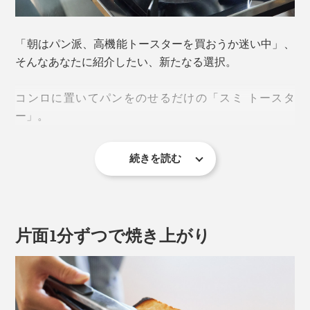
「朝はパン派、高機能トースターを買おうか迷い中」、
そんなあなたに紹介したい、新たなる選択。
コンロに置いてパンをのせるだけの「スミ トースタ
ー」。
続きを読む
フライパン感覚で手軽に焼けるのに、「え？いつものト
ーストとぜんぜん違う！」と、思わず感動するおいし
さ。
片面1分ずつで焼き上がり
秘密は、純度99.9％の「炭プレート（カーボングラファ
イト）」。
カーボングラファイトは、原料のコークスを約1000℃