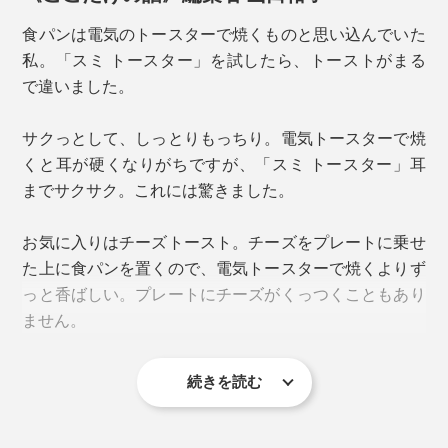
裏面はフラット
食パンは電気のトースターで焼くものと思い込んでいた
お手入れは、食器用洗剤と柔らかいスポンジで洗うだけ
私。「スミ トースター」を試したら、トーストがまる
でOK。表面がフッ素加工済みなので、食材がくっつく
で違いました。
ことなく、汚れもスルンと落とすことができます。（食
洗機は不可）
サクっとして、しっとりもっちり。電気トースターで焼
晩酌タイムにも、重宝。
くと耳が硬くなりがちですが、「スミ トースター」耳
たとえ水分がついたまま放っておいたとしても、錆びる
までサクサク。これには驚きました。
蓄熱性が高いので、買ってきた揚げ物を温め直して、プ
ことがありません。
レートごと食卓に並べれば、熱々をキープ。
お気に入りはチーズトースト。チーズをプレートに乗せ
た上に食パンを置くので、電気トースターで焼くよりず
っと香ばしい。プレートにチーズがくっつくこともあり
バーベキューで焼いた肉が、家で焼くよりおいしいの
ません。
は、炭火の遠赤外線のおかげ。ならば、カーボンの上で
焼いたらおいしいかも？！
続きを読む
早速、バーベキュープレートを作って焼いてみたら、う
まっ！うますぎる！！ 社内のバーベキュー大会でも好