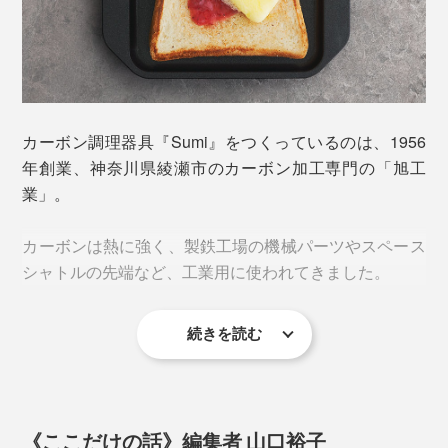
冷凍の食パンだって、できたてのおいしさが復活。
弱めの中火で3、4分、パンの断面がプレートにつくよ
プレートは高熱になるので、持ち運びには鍋つかみを使
う、少し押し付けるようなイメージで焼いてください。
い、テーブルの上には直接置かず、鍋敷きを使ってくだ
銀座の某有名パン屋さんから、「冷凍パンをおいしく焼
さい。
カーボン調理器具『Sumi』をつくっているのは、1956
くための道具」として特注された実績もあるお墨付きで
年創業、神奈川県綾瀬市のカーボン加工専門の「旭工
す。
業」。
パンだけではありません。
外から加湿するタイプのトースターもありますが、「ス
カーボンは熱に強く、製鉄工場の機械パーツやスペース
ミ トースター」なら、元々パンが持っている水分を活
シャトルの先端など、工業用に使われてきました。
肉も野菜も、ジューシー旨味たっぷり。網だとくっつき
かすから、もっちり感も生まれるというわけです。
やすい、焼きおにぎりやお餅も、感動的レベルできれい
に早く焼けます。
手頃に買える食パンも、日にちが経った食パンも、でき
続きを読む
その「旭工業」の現社長の趣味が高じて、バーベキュー
たての高級食パンに変えてしまう魔法のプレート。あな
協会に入会し、いかにおいしく肉を焼くか研究し始めた
たの家でお試しください。
ことが、アイディアの源。
《ここだけの話》編集者 山口裕子