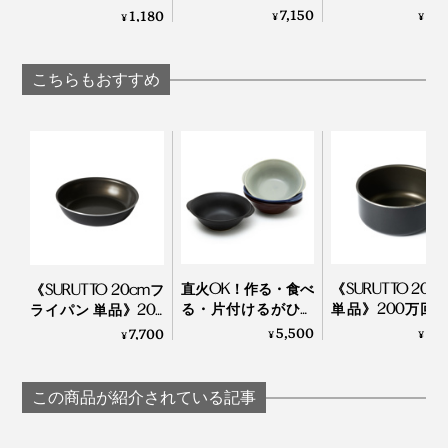
した、網付きプレー
ラス」｜結霜月
け・ゆでただけの食
7,150
5,
1,180
¥
¥
¥
写真上「
スミ イタグリル
」、左下「
スミ トースターL
」、右下「スミ トースタ
ト「amime」｜
（けっそうげっか
材が、絶品おつまみ
ー」※本品
KIKIME
に変わる「食べる調
味料」｜サクサクし
こちらもおすすめ
ょうゆアーモンド
直火OK！作る・食べ
《SURUTTO 20c
《SURUTTO 20cmフ
る・片付けるがひと
単品》200万回
ライパン 単品》200
つで完結する「器 兼
摩耗性試験をク
万回の耐摩耗性試験
5,500
8,
7,700
¥
¥
¥
用 鍋」｜KOKURYU
した「フライパ
をクリアした「フラ
｜SURUTTO
イパン」｜SURUTTO
この商品が紹介されている記事