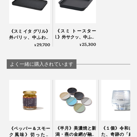
本品「スミ トースター」のサイズは、角型の食パンが
１枚ぴったり入るサイズ。山型の食パンがお好きなら
「スミ トースター L」を、一度に２枚焼きたい場合や肉
魚・野菜などいろんな用途で使いたい場合は「スミ イ
《スミ トースター
《スミ イタ グリル》
タグリル」がおすすめです。
L》外サクッ、中ふわ
外パリッ、中ふわっ
っと焼きあがる、炭
と焼きあがる「炭プ
25,300
29,700
¥
¥
プレートのトースタ
レート」｜Sumi
ー｜Sumi
よく一緒に購入されています
いろんな食材を焼いて、そのまま食卓にも出しても手抜
き感なし。あれこれいろんなものを焼いては、「うんま
っ！」と歓声をあげて楽しんでます。
《半月》美濃焼と新
《１個》令和に
《ペッパー＆スモー
潟・燕の金網が融合
た、奇跡の「結
ク風味》切っただ