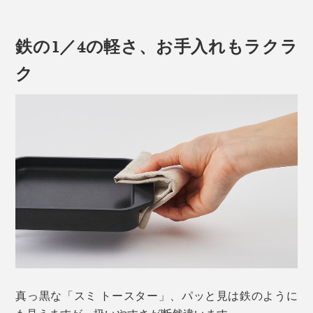
ガスでもIHでもOK、かかる時間は、約4分。熱源の性能
やパンの厚さにもよりますが、電気トースターとさして
鉄の1／4の軽さ、お手入れもラクラ
高純度で高密度、手間暇かけたジャパンクオリティーの
変わらない時間で焼き上がります。
「炭プレート」のおかげで、発する遠赤外線はより強
ク
く、ムラなく。水分を閉じこめたまま焼き上がります。
バタートーストなら、裏返した後にバターを塗って、も
う一回裏返し、10〜20秒焼くのもおすすめ。バターが
そもそも、なぜ炭で焼くとおいしいのか？
ほどよく焦げて、最高に香ばしい！
炭は加熱すると強い遠赤外線を発し、その波長の長さ
チーズトーストは、片面を焼いた後、プレートにチーズ
で、内部まで一気に熱が届くから。食材の中心に熱が伝
を入れてパンを乗せ、焼き目がつくまで1、2分。
わる早さは、一般的なフライパンの約２倍。
表面だけではなく、分子を振動させ、内部からも加熱す
ることで、「外パリッ、内しっとり」に。
真っ黒な「スミ トースター」、パッと見は鉄のように