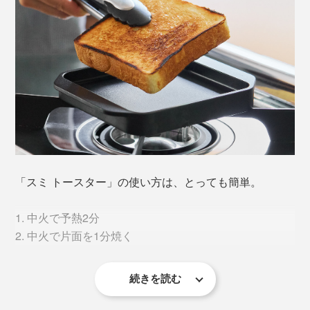
で１か月間焼成、約3000℃で約2ヶ月間熱処理をし、不
純物を飛ばし、水圧でギュッと圧縮したもの。
できあがった炭素の塊を削り出して研磨し、コーティン
グするまで約1ヶ月。日本の職人たちが約4ヶ月がかりで
製造しています。
「スミ トースター」の使い方は、とっても簡単。
1. 中火で予熱2分
2. 中火で片面を1分焼く
続きを読む
3. パンを裏返して1分焼く