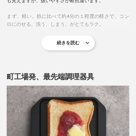
も見えますが、扱いやすさが断然違います。
まず、軽い。鉄に比べて約4分の１程度の軽さで、コン
ロにのせる、洗う、しまう、がとてもラク。
続きを読む
フレンチトースト、ロールパン、クロワッサンもとびき
サイズも横18×縦15×高さ2.3cmとコンパクトで、場所を
りおいしくなります。
取りません。電気トースターを手放せば、キッチンも
広々！アウトドアにも携帯しやすい大きさです。
町工場発、最先端調理器具
一方、電気式トースターは、表面からじわじわ熱を伝え
るため水分が抜けやすくパサつきがちになるそう。