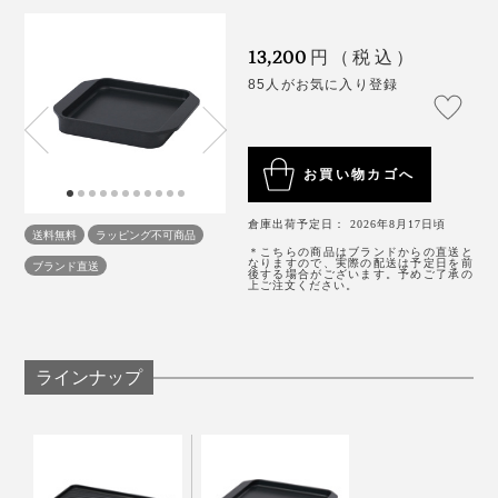
「スミ トースター」でていねいに焼くトーストは格
別。炭火を起こす手間なく、“キャンプ場の朝食”の感覚
厚みのあるものを焼く場合は、アルミホイルをふたがわ
13,200
円（税込）
を味わえます。
りに被せるという裏技も。火の通りが早まり、旨味がギ
85人がお気に入り登録
ュッと凝縮。表面をカリッとさせたい場合は、途中から
「スミ イタ グリル」も、これまた本当に便利。
アルミホイルを外せばOKです。
肉・魚・野菜、なんでもシンプルに焼くだけでごちそう
になるので、味付けに凝る必要がない。
お買い物カゴへ
倉庫出荷予定日： 2026年8月17日頃
「スミ トースター」より底面の厚みがあり、予熱にプ
送料無料
ラッピング不可商品
＊こちらの商品はブランドからの直送と
ラス1分かかるので、トーストメインなら「スミ トース
なりますので、実際の配送は予定日を前
ブランド直送
後する場合がございます。予めご了承の
上ご注文ください。
ター」の方をおすすめしますが、トースト以外のものを
焼くなら、断然「スミ イタ グリル」。
ラインナップ