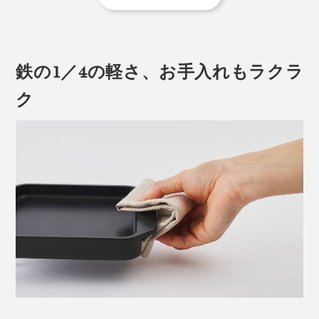
3. パンを裏返して1分焼く
ガスでもIHでもOK、かかる時間は、約4分。熱源の性能
やパンの厚さにもよりますが、電気トースターとさして
鉄の1／4の軽さ、お手入れもラクラ
高純度で高密度、手間暇かけたジャパンクオリティーの
変わらない時間で焼き上がります。
「炭プレート」のおかげで、発する遠赤外線はより強
ク
く、ムラなく。水分を閉じこめたまま焼き上がります。
バタートーストなら、裏返した後にバターを塗って、も
う一回裏返し、10〜20秒焼くのもおすすめ。バターが
そもそも、なぜ炭で焼くとおいしいのか？
ほどよく焦げて、最高に香ばしい！
炭は加熱すると強い遠赤外線を発し、その波長の長さ
チーズトーストは、片面を焼いた後、プレートにチーズ
で、内部まで一気に熱が届くから。食材の中心に熱が伝
を入れてパンを乗せ、焼き目がつくまで1、2分。
わる早さは、一般的なフライパンの約２倍。
表面だけではなく、分子を振動させ、内部からも加熱す
ることで、「外パリッ、内しっとり」に。