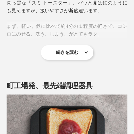
真っ黒な「スミ トースター」、パッと見は鉄のように
も見えますが、扱いやすさが断然違います。
まず、軽い。鉄に比べて約4分の１程度の軽さで、コン
ロにのせる、洗う、しまう、がとてもラク。
続きを読む
フレンチトースト、ロールパン、クロワッサンもとびき
サイズも横18×縦15×高さ2.3cmとコンパクトで、場所を
りおいしくなります。
取りません。電気トースターを手放せば、キッチンも
広々！アウトドアにも携帯しやすい大きさです。
町工場発、最先端調理器具
一方、電気式トースターは、表面からじわじわ熱を伝え
るため水分が抜けやすくパサつきがちになるそう。