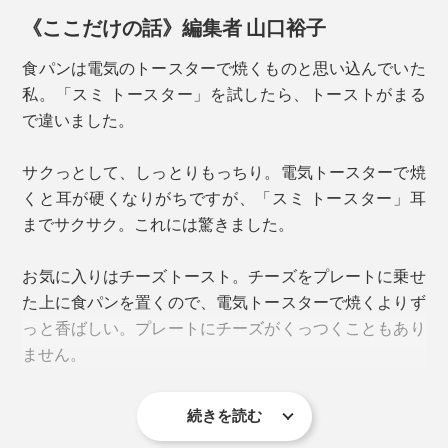
《ここだけの話》編集者 山口裕子
裏面はフラット
食パンは電気のトースターで焼くものと思い込んでいた
お手入れは、食器用洗剤と柔らかいスポンジで洗うだけ
私。「スミ トースター」を試したら、トーストがまる
でOK。表面がフッ素加工済みなので、食材がくっつく
で違いました。
ことなく、汚れもスルンと落とすことができます。（食
洗機は不可）
サクっとして、しっとりもっちり。電気トースターで焼
晩酌タイムにも、重宝。
くと耳が硬くなりがちですが、「スミ トースター」耳
たとえ水分がついたまま放っておいたとしても、錆びる
までサクサク。これには驚きました。
蓄熱性が高いので、買ってきた揚げ物を温め直して、プ
ことがありません。
レートごと食卓に並べれば、熱々をキープ。
お気に入りはチーズトースト。チーズをプレートに乗せ
た上に食パンを置くので、電気トースターで焼くよりず
っと香ばしい。プレートにチーズがくっつくこともあり
バーベキューで焼いた肉が、家で焼くよりおいしいの
ません。
は、炭火の遠赤外線のおかげ。ならば、カーボンの上で
焼いたらおいしいかも？！
続きを読む
早速、バーベキュープレートを作って焼いてみたら、う