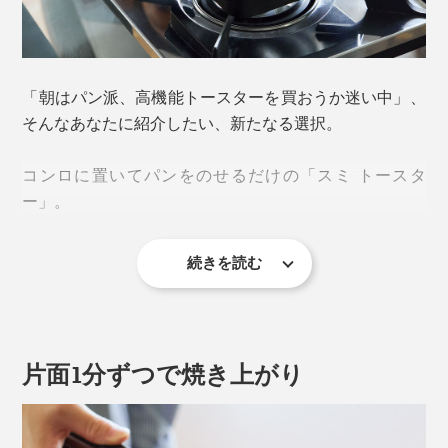
「朝はパン派、高機能トースターを買おうか迷い中」、
そんなあなたに紹介したい、新たなる選択。
コンロに置いてパンをのせるだけの「スミ トースタ
ー」。
続きを読む
フライパン感覚で手軽に焼けるのに、「え？いつものト
ーストとぜんぜん違う！」と、思わず感動するおいし
さ。
片面1分ずつで焼き上がり
秘密は、純度99.9％の「炭プレート（カーボングラファ
イト）」。