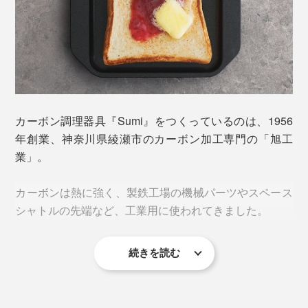
冷凍の食パンだって、できたてのおいしさが復活。
弱めの中火で3、4分、パンの断面がプレートにつくよ
プレートは高熱になるので、持ち運びには鍋つかみを使
う、少し押し付けるようなイメージで焼いてください。
い、テーブルの上には直接置かず、鍋敷きを使ってくだ
銀座の某有名パン屋さんから、「冷凍パンをおいしく焼
さい。
カーボン調理器具『Sumi』をつくっているのは、1956
くための道具」として特注された実績もあるお墨付きで
年創業、神奈川県綾瀬市のカーボン加工専門の「旭工
す。
業」。
パンだけではありません。
外から加湿するタイプのトースターもありますが、「ス
カーボンは熱に強く、製鉄工場の機械パーツやスペース
ミ トースター」なら、元々パンが持っている水分を活
シャトルの先端など、工業用に使われてきました。
肉も野菜も、ジューシー旨味たっぷり。網だとくっつき
かすから、もっちり感も生まれるというわけです。
やすい、焼きおにぎりやお餅も、感動的レベルできれい
に早く焼けます。
手頃に買える食パンも、日にちが経った食パンも、でき
続きを読む
その「旭工業」の現社長の趣味が高じて、バーベキュー
たての高級食パンに変えてしまう魔法のプレート。あな
協会に入会し、いかにおいしく肉を焼くか研究し始めた
たの家でお試しください。
ことが、アイディアの源。