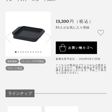
「スミ トースター」でていねいに焼くトーストは格
別。炭火を起こす手間なく、“キャンプ場の朝食”の感覚
厚みのあるものを焼く場合は、アルミホイルをふたがわ
13,200
円（税込）
を味わえます。
りに被せるという裏技も。火の通りが早まり、旨味がギ
85人がお気に入り登録
ュッと凝縮。表面をカリッとさせたい場合は、途中から
「スミ イタ グリル」も、これまた本当に便利。
アルミホイルを外せばOKです。
肉・魚・野菜、なんでもシンプルに焼くだけでごちそう
になるので、味付けに凝る必要がない。
お買い物カゴへ
倉庫出荷予定日： 2026年8月17日頃
「スミ トースター」より底面の厚みがあり、予熱にプ
送料無料
ラッピング不可商品
＊こちらの商品はブランドからの直送と
ラス1分かかるので、トーストメインなら「スミ トース
なりますので、実際の配送は予定日を前
ブランド直送
後する場合がございます。予めご了承の
上ご注文ください。
ター」の方をおすすめしますが、トースト以外のものを
焼くなら、断然「スミ イタ グリル」。
ラインナップ