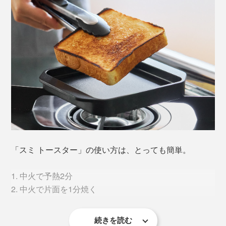
カーボングラファイトは、原料のコークスを約1000℃
で１か月間焼成、約3000℃で約2ヶ月間熱処理をし、不
純物を飛ばし、水圧でギュッと圧縮したもの。
できあがった炭素の塊を削り出して研磨し、コーティン
グするまで約1ヶ月。日本の職人たちが約4ヶ月がかりで
製造しています。
「スミ トースター」の使い方は、とっても簡単。
1. 中火で予熱2分
2. 中火で片面を1分焼く
続きを読む