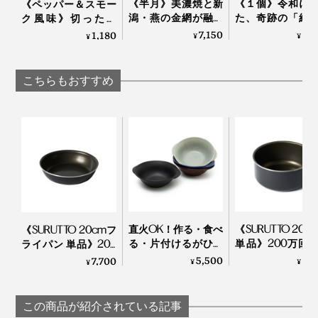
《半月》美濃焼と新
《１個》令和に
《ペッパー＆スモー
潟・燕の金網が融合
た、奇跡の「結
ク風味》切っただ
した、網付きプレー
ラス」｜結霜月
け・ゆでただけの食
7,150
5,
1,180
¥
¥
¥
写真上「
スミ イタグリル
」、左下「
スミ トースターL
」、右下「スミ トースタ
ト「amime」｜
（けっそうげっか
材が、絶品おつまみ
ー」※本品
KIKIME
に変わる「食べる調
味料」｜サクサクし
こちらもおすすめ
ょうゆアーモンド
直火OK！作る・食べ
《SURUTTO 20c
《SURUTTO 20cmフ
る・片付けるがひと
単品》200万回
ライパン 単品》200
つで完結する「器 兼
摩耗性試験をク
万回の耐摩耗性試験
5,500
8,
7,700
¥
¥
¥
用 鍋」｜KOKURYU
した「フライパ
をクリアした「フラ
｜SURUTTO
イパン」｜SURUTTO
この商品が紹介されている記事