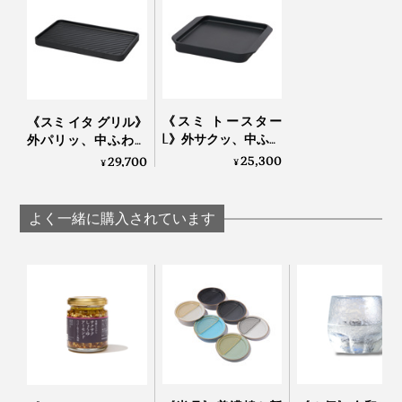
本品「スミ トースター」のサイズは、角型の食パンが
１枚ぴったり入るサイズ。山型の食パンがお好きなら
「スミ トースター L」を、一度に２枚焼きたい場合や肉
魚・野菜などいろんな用途で使いたい場合は「スミ イ
《スミ トースター
《スミ イタ グリル》
タグリル」がおすすめです。
L》外サクッ、中ふわ
外パリッ、中ふわっ
っと焼きあがる、炭
と焼きあがる「炭プ
25,300
29,700
¥
¥
プレートのトースタ
レート」｜Sumi
ー｜Sumi
よく一緒に購入されています
いろんな食材を焼いて、そのまま食卓にも出しても手抜
き感なし。あれこれいろんなものを焼いては、「うんま
っ！」と歓声をあげて楽しんでます。