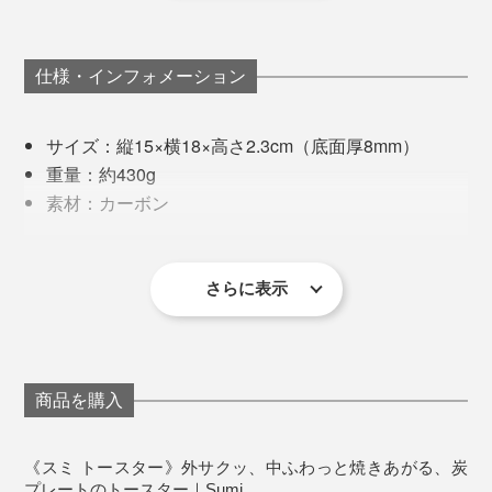
まっ！うますぎる！！ 社内のバーベキュー大会でも好
評となり、商品化スタート。
仕様・インフォメーション
その後8年ほどの紆余曲折を経て、「スミ トースター」
がTVやSNSで取り上げられブレイク。カーボンの新し
サイズ：縦15×横18×高さ2.3cm（底面厚8mm）
長持ちのコツは4つ。
食卓にカセットコンロを出して、焼き鳥を焼きながら、
い可能性が広がっています。
重量：約430g
ちびちび飲るのもオツです。
素材：カーボン
1. 空焚きをしない（予熱は2分）
町工場発・最先端調理器具『Sumi』で、“炭焼きのごち
塗装：［内面］フッ素コーティング(PFOA・PFOSフ
2. 強火ではなく中火〜弱火で
そう”を毎日楽しんでください。
リー) ［底面・側面］耐熱コーティング
3. シリコンなど柔らかい素材のトングなどを使う
対応熱源：ガスコンロ、IH調理器、直火（炭火、オ
さらに表示
4. 使用後は、冷めてから洗う
電気トースターは場所をとるし、すぐに汚れて手入れも
ーブン、電子レンジは不可）
面倒ですが、「スミ トースター」は手間も収納スペー
生産国：日本
この4つさえクリアすれば、表面のコーティングにキズ
スもミニマムなのも高ポイント。
お手入れ：中性洗剤で手洗い（アルカリ性洗剤、漂
がつきにくく、長持ち。メーカーの担当者は、「スミ
白剤、食洗機は不可）
商品を購入
トースター」を週に2、3回、5年間使い続けているそう
一度に複数枚は焼けませんが、2枚目以降は予熱の必要
ですが、今も焦げ付いたりしないそうです。
がないので、家族分を焼くのも意外に時間はかかりませ
《スミ トースター》外サクッ、中ふわっと焼きあがる、炭
ん。
プレートのトースター｜Sumi