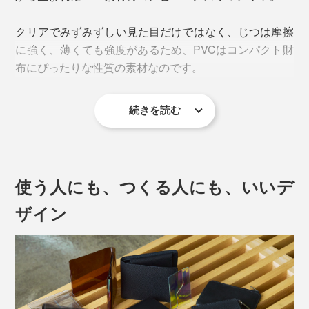
は入れられるという、見た目以上の収納力です。
クリアでみずみずしい見た目だけではなく、じつは摩擦
に強く、薄くても強度があるため、PVCはコンパクト財
布にぴったりな性質の素材なのです。
続きを読む
革は0.7mmより薄くすると破れやすくなってしまいます
が、本品の素材自体の厚さはわずか0.5mmとかなり薄
い。
使う人にも、つくる人にも、いいデ
ザイン
よく使うカードは出し入れしやすい左側へ。使用頻度が
少ないカードは右側へまとめて収納すると、上部の硬貨