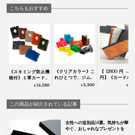
写真は同じカタチの「
二つ折り財布
」
mayumasa
Orbitkey
こちらもおすすめ
余談ですが、そんな染谷さんの思考が休まる場所を尋ね
てみたら、誰もが知るあの“激安チェーン店”という、予
想の斜め上をいく答えが返ってきました。
「整えられている場所に行くと、カタチから意図を読み
取ってしまって思考が休まらなくなるので、カオスな空
間は僕にとって癒しスポットになるんです（笑）」
《クリアカラー》こ
【12800円→98
《スキミング防止機
物腰やわらかく、飾らず、探求し続ける染谷さんの姿勢
れひとつで、ジム・
円】《カードホ
能付》１軍カードに
旅行・アウトドア
ー》カードを見
直アクセス、コイ
3,300
9,
16,280
は、まさに『sugata』というブランドそのものだなと感
¥
¥
¥
へ！ミニマム構造が
化、支払いも収
ン・お札も入る「コ
動しました。
かなえる、軽量＆収
スマートな革財
ンパクト財布」｜
納力の「ミニ財布」
ALBERTE
EXENTRI
この商品が紹介されている記事
｜SALLIES
女性への送別品14選。気持ちが華
やぐ、おしゃれなプレゼントを