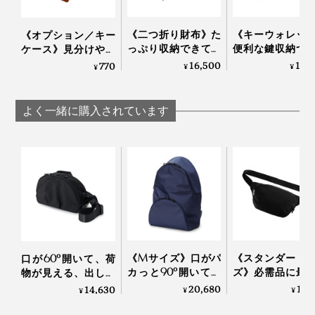
これは、目からウロコでした。
る。
《二つ折り財布》た
《キーウォレッ
《オプション／キー
日常の中で、なんの疑問も持たず通り過ごしてきたよう
っぷり収納できて、
便利な鍵収納つ
そんなミニマム財布は、贈り物にもぴったりです。
ケース》見分けやす
なモノゴトの因果関係や意図、工夫。それに気づいて
デッドスペースのな
デッドスペース
いクリア素材、カー
16,500
12,
770
¥
¥
¥
日々考えている染谷さんだからこそ生まれた、やさしい
い「ミニマム財布」
い「ミニマム財
ドのように鍵を持ち
｜sugata二つ折り財
｜sugata
歩ける「カード型キ
デザインだったのですね。
布
ーケース（2本
よく一緒に購入されています
用）」｜sugata
《Mサイズ》口がパ
《スタンダード
口が60°開いて、荷
カっと90°開いて、
ズ》必需品に最
物が見える、出し入
荷物が見える、出し
クセス、誰でも
れスムーズな「バネ
20,680
17,
14,630
¥
¥
¥
入れスムーズな「バ
上手になれる「
パカ ショルダーバッ
ネパカリュック」｜
ングバッグ」
グ」｜mayumasa