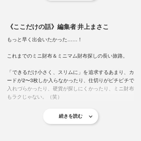
づくりの思考は、聞けば聞くほどおもしろい。
子どもの頃から、モノゴトに潜む意図、工夫、不思議が
《ここだけの話》編集者 井上まさこ
目に入ると、すぐに思考がふくらんでしまうという染谷
さん。
もっと早く出会いたかった……！
浅い収納部のおかげで、硬貨が一列にずらりと並んで待
っていてくれるから、取り出す時すぐに見分けられてお
これまでのミニ財布＆ミニマム財布探しの長い旅路。
会計もスムーズ！
「できるだけ小さく、スリムに」を追求するあまり、カ
レジで店員さんを待たせたまま、財布の中をガサゴソ探
縫製されている部分が一切なく、溶着加工で仕立ててい
ードが2〜3枚しか入らなかったり、仕切りがピチピチで
し続けた結果、お目当ての硬貨が見当たらなかった時
るため、かさばらず耐久性にも優れています。
入れづらかったり、硬貨が探しにくかったり、ミニ財布
の、あの気まずさからも解放されました。（笑）
もラクじゃない。（笑）
さらに、革のように表裏の制約がないPVC素材だから、
ゆとりのあるお札入れには、紙幣を10枚ほど収納できま
パーツはたったの2枚だけ。
す。
続きを読む
『sugata』の財布は、「ここに腰を据えたい」と思うカ
こちらの型紙もムダなくジグゾーパズルのようにピタッ
タチでした。
と組み合うよう考えられ、素材のムダを出さず、余すこ