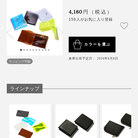
4,180
焼却時にもCO2の排出が少ないため廃材リサイクルしや
円（税込）
写真はさらにスマートな「
キーウォレット
」
すいところも嬉しい特徴です。
158人がお気に入り登録
それから、デザイナーの染谷さんの普段考えているモノ
ゴトがとても興味深かった。
コンビニエンスウォレットは、革にできないことがカタ
チになったデザインなのです。
カラーを選ぶ
「たとえば、最近でいうとカップに注ぐ“冷水”と“お
湯”の音が違うなって気づいたんです。なんでだろう？
倉庫出荷予定日： 2026年8月8日
ラッピング可能
と思って、ずっと考えていました。
いろいろ仮説を立てたり、調べたりするうちに分かった
ラインナップ
答えが“粘度”。じつは、お湯の倍ほど冷水の粘度は高く
キャッシュレス決済の機会が増え、財布のあり方が変わ
とろみがあるらしいです。
っていく今。これからの生活と収納量のバランスを配置
から見直したのが『sugata』の財布でした。
視覚や触覚では判断できないのに、聴覚（音）では違い
が生まれるらしくて……おもしろいですよね。」
一見すると目立たないような、生活に溶け込む意図や工
夫によって、使った時にとちょっと財布の鮮度が上が