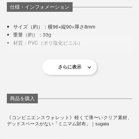
となく活用されています。
使う人にまったく無理させない。薄いのにたっぷり入
仕様・インフォメーション
る。使いやすい、出し入れしやすい、手に収まりがい
い、といった心地よさしか思い浮かばない。というよ
もともとは義肢装具士。患者さんの気持ちを誘導しなが
サイズ（約）：横96×縦90×厚さ8mm
り、デザインや行動を意識させない溶け込み方で、私の
ら医療用サポーターやコルセットなどの製作をする仕事
重量（約）：33g
日常に収まっている。
だから、もちろん実験的なことはできないし、強い制約
材質：PVC（ポリ塩化ビニル）
もある。
生産国：日本
これって、すごいことだなと思います。
※2026年1月販売分より、硬貨ポケットにスナップボタンがつきました。
「自分の頭の中にあることをカタチにしたい」そう思い
《カラーについてのご注意》
さらに表示
立ってはじめたのが、革小物のブランドでした。
「オーロラ」カラーは、光の当たる角度によってピン
ク、ブルー、クリアの度合いが変化し、見え方が異なり
ます。複数のイメージ写真をご参考に、あらかじめご了
その理由はシンプル。
承くださいませ。
財布のレイアウトを整理整頓し、ピタッと収まる配置を
追求して生まれたカタチ。それが、『sugata』のコンビ
商品を購入
カラーは、左から時計回りに、オーロラ、クリア、ブラウン、ブラック、イエロ
針と糸とハサミがあれば、いくらでも試行錯誤できるか
ーの5色
ニエンスウォレットなのです。
ら。さらに、硬貨・お札・カードは、誰もが日々使うも
《コンビニエンスウォレット》軽くて薄〜いクリア素材、
原料の約60％がナトリウムからできているPVC素材は、
のだから、多くの人にアイデアを共有しやすいし、未来
デッドスペースがない「ミニマム財布」｜sugata
一般的なプラスチックに比べて製造時のエネルギー消費
に向けて新しい提案ができるかもしれない。
も抑えられ、環境への負荷も少ない。