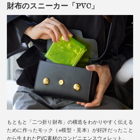
財布のスニーカー「PVC」
キャッシュレス化が進み、カードと現金の出し入れバラ
ンスが変わりつつある今、このカタチが心地いい！
まずは、カード収納。スマホアプリやクレジット決済が
メインでも、ポイントカードや会員証などで増えてしま
うカード類。
もともと「二つ折り財布」の構造をわかりやすく伝える
『sugata』のコンビニエンスウォレットには、仕切りを
ために作ったモック（※模型・見本）が好評だったこと
取り払ったカード収納部屋がふたつあり、合わせて6枚
から生まれたPVC素材のコンビニエンスウォレット。