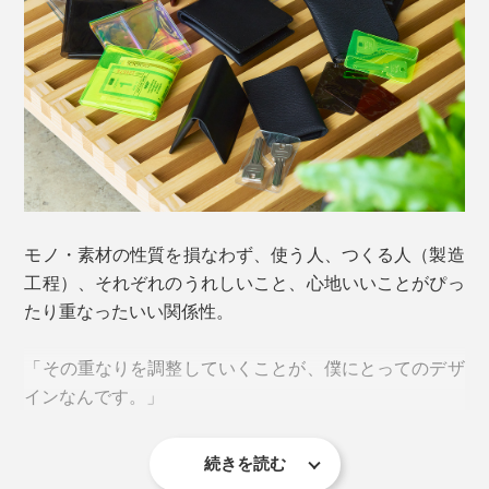
入れとの厚みも揃えられます。
個人的に使いやすくて気に入っているのが、硬貨入れ。
こう見えて、入れられる硬貨はたっぷり10枚ほど。逆さ
まに持ってもこぼれないよう、フラップ＆スナップボタ
靴に例えるなら、革靴とスニーカーのようなもの。
ン付きです（2026年1月販売分より仕様変更）。
ジムや旅行、レジャーへ出かけたい、ガシガシ使いた
モノ・素材の性質を損なわず、使う人、つくる人（製造
い、もっと身軽でいたい、そんな時はお財布の“スニー
工程）、それぞれのうれしいこと、心地いいことがぴっ
カー”、PVCのコンビニエンスウォレットが最適！
たり重なったいい関係性。
中央の折りたたみ部分は「切り欠き形状」にし、開閉に
「その重なりを調整していくことが、僕にとってのデザ
伴う負担を分散。
インなんです。」
続きを読む
そう語る『sugata』のデザイナー・染谷昌宏さんのもの