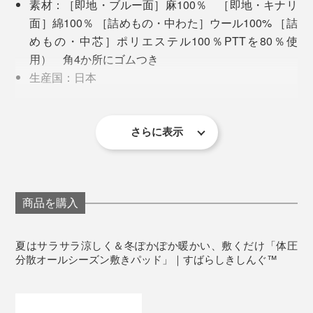
素材：［即地・ブルー面］麻100％ ［即地・キナリ
面］綿100％ ［詰めもの・中わた］ウール100% ［詰
めもの・中芯］ポリエステル100％PTTを80％使
用） 角4か所にゴムつき
生産国：日本
お手入れ：ネットに入れて洗濯機洗い可
直接肌に触れるものなので、お手入れのしやすさがネッ
クになりますが、『すばらしきしんぐ™』なら大丈夫。
さらに表示
柔らかいベッドの上で寝返り
ネットに入れて洗濯機で丸洗いできるから、汗をかきや
すい季節でも清潔に使え、気になるダニの増殖も抑えら
この体圧分散素材「フュージョン」。そのままでは肌ざ
れます。１〜２週間に１度の洗濯を推奨。
商品を購入
わりがいいとはいえず、やや固さを感じやすい。通気性
はいいものの、冬は寒い。
夏はサラサラ涼しく＆冬ぽかぽか暖かい、敷くだけ「体圧
分散オールシーズン敷きパッド」｜すばらしきしんぐ™
そこで、濵田氏が次に考えたのが、上下を天然素材でサ
ンドイッチすること。