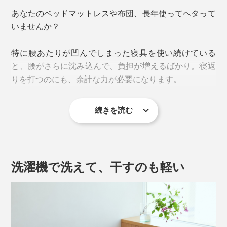
あなたのベッドマットレスや布団、長年使ってヘタって
いませんか？
特に腰あたりが凹んでしまった寝具を使い続けている
と、腰がさらに沈み込んで、負担が増えるばかり。寝返
りを打つのにも、余計な力が必要になります。
続きを読む
腰をラクにするには、腰に集中しやすい体圧を分散させ
ることが第一歩。
マットが柔らかすぎると腰が「く」の字に沈み込み、硬
洗濯機で洗えて、干すのも軽い
すぎると腰と敷きパッドの間にスキマができて、接触す
る局所に負荷が集中してしまいます。
そこで、ディーブレスの濱田氏が選んだのが、介護現場
や車椅子のシートにも使用される、旭化成アドバンスの