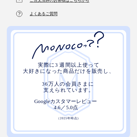
ご注文済みのお客様はこちらから
作っているのは、創業80年を超える群馬の老舗寝具工
場。14もの製造ラインと熟練の手作業でこの４層構造を
よくあるご質問
実現しています。1日に作れるのは、40枚が限度。１枚
ずつていねいに作られた敷きパッドは、格別の寝心地で
す。