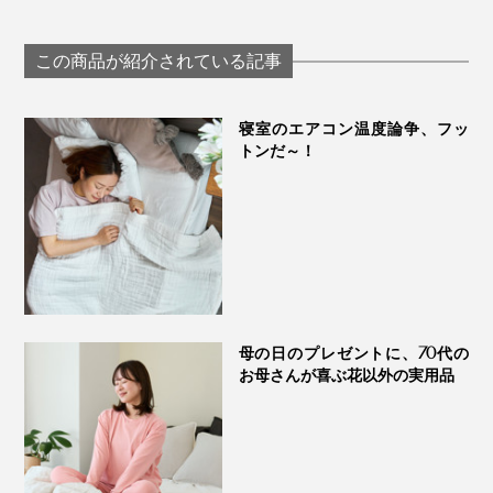
空気を含んでフッカ
く、宇宙服素材を応
フカになる「シンカ
用した「冷たい布
ーパイルケット」｜
団」｜The ICE 27
この商品が紹介されている記事
ZEPPINパイル
寝室のエアコン温度論争、フッ
トンだ～！
麻のすぐ下はメッシュ状の「フュージョン」で、通気性
も抜群。真夏でもエアコン控えめ設定でOK、朝まで気
持ちいい！
キナリの面は、綿100％のスムース編み素材。その下に
は、イギリス産の高品質な羊毛わたを400g使用。
母の日のプレゼントに、70代の
お母さんが喜ぶ花以外の実用品