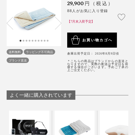
29,900
円（税込）
柔らかめのベッドの場合、体が沈み込んで包まれる感じ
88人がお気に入り登録
があり、寝返りを打つためには、「かかと」に力を入れ
【7月末入荷予定】
てヨッコイショと体を返す感じ。寝返りのたびにどこか
を踏ん張らないとダメなことが分かりました。
お買い物カゴへ
『すばらしきしんぐ™』の場合は、特に腰回りが下から
送料無料
ラッピング不可商品
支えられている感じ。「かかと」に力を入れなくても、
倉庫出荷予定日： 2026年8月9日頃
ブランド直送
くるっと回るように自然に寝返りが打てます。
＊こちらの商品はブランドからの直送と
なりますので、実際の配送は予定日を前
もうひとつのポイントが軽さ。短時間の脱水でも大部分
後する場合がございます。予めご了承の
上ご注文ください。
の水分を飛ばせるので、洗濯後にずっしり重くなること
これが一晩で20〜30回繰り返されるとしたら、翌朝の
もなく、干すのも苦になりません。乾きやすさも抜群で
調子に大きく影響しそう。
す。
よく一緒に購入されています
※タンブラー乾燥不可
試しに、四つ折りにして、その上でジャンプしてみたと
ころ、トランポリン並みに弾む。本来の使い方ではない
一般的な「体圧分散」の敷きパッドは、側地に合成繊維
「洗濯可」の表示があっても、重かったり乾きにくかっ
のでおすすめはしませんが、想像以上の弾力性の高さに
を使用しているものがほとんど。そもそもウレタン素材
たりすると、次第に使わなくなることがありますが、
感動。こんなに薄いのにすごい！
の場合は洗えないし、洗える素材でも肌ざわりは優先さ
『すばらしきしんぐ™』ならずっとラクに使い続けられ