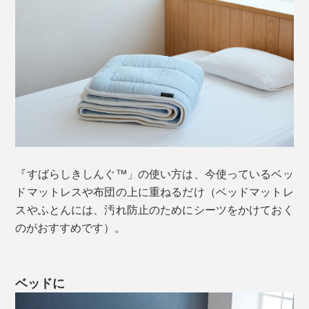
「フュージョン」。
『すばらしきしんぐ™」の使い方は、今使っているベッ
ドマットレスや布団の上に重ねるだけ（ベッドマットレ
スやふとんには、汚れ防止のためにシーツをかけておく
のがおすすめです）。
その仕組みは、2枚のハニカムメッシュの編み地を弾力
のある糸で連結、弓状の連結糸を筋交（すじかい）構造
ベッドに
にすることで、バネのような効果をもたせ、復元性と弾
力性をキープするというもの。