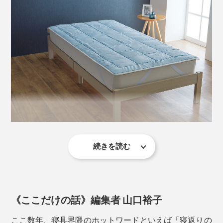
続きを読む
身体を無数の点で支え、寝返りを打つときには、そのバ
ふとんに
ネ効果で体重移動をサポートします。
《ここだけの話》編集者 山口裕子
ここ数年、寝具界隈のホットワードといえば「寝返りの