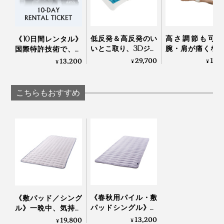
れていないため、自分で好みのシーツなどを重ねるしか
ます。
筋力の弱った高齢の両親にもすすめたいです。
ありませんでした。
睡眠環境と収納問題を一度に改善できる『すばらしきし
『すばらしきしんぐ™』なら、素肌に触れるのは、気持
低反発＆高反発のい
高さ調節も可能
んぐ™』、一度使えば、両親や親しい人にもすすめたく
《10日間レンタル》
いとこ取り、3Dジェ
腕・肩が痛くな
国際特許技術で、体
ちいい天然素材。さらにシーツなどを重ねるわずらわし
なるはずです。
ルキューブの「テク
くい「横向き寝 
内の水分にアプロー
29,700
13,
13,200
¥
¥
¥
さがありません。
ノジェル枕」｜
枕」｜YOKONE
チする「リカバリー
Technogel® pillow
Premium
＆スリープデバイ
ス」｜WOTT
ブルーの面は麻100％。麻のなかでも繊維が長く、肌ざ
こちらもおすすめ
わりが良いことで知られるリネンを使用。身体の熱を素
早く奪い、ひんやりサラサラ。汗をよく吸い、放出する
ので、汗をかいてもべたつきません。洗うほど風合いが
柔らかくなるのを楽しめます。
《春秋用パイル・敷
《敷パッド／シング
パッドシングル》お
ル》一晩中、気持ち
だやかな春の暖かさ…
いいヒンヤリ感が続
13,200
19,800
¥
¥