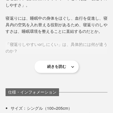
しやすさ」。
寝返りには、睡眠中の身体をほぐし、血行を促進し、寝
具内の空気を入れ替える役割があるため、寝返りのしや
すさは、睡眠環境を整えることに直結するのだとか。
「寝返りしやすいorしにくい」は、具体的には何が違う
のか？
角4か所にゴムがついており、ベッドにもふとんにもし
っかり留められます。
しかも、空気が通りやすく、ムレにくいのも特徴。こん
続きを読む
今回、撮影時のベッドが低反発の柔らかいベッドだった
なに薄いのに、長期間使ってもほぼヘタリしらず。ずっ
ので、撮影モデルに何も言わず寝返りを打ち比べてもら
と、ラクに寝姿勢を支え続けてくれます。
い、観察してみました。
仕様・インフォメーション
『すばらしきしんぐ™』で寝返り
夏サラサラ、冬ぽかぽか
サイズ：シングル（100×205cm）