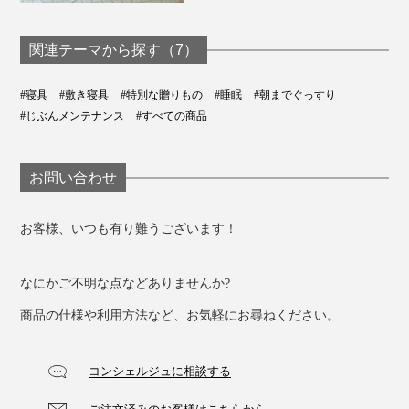
関連テーマから探す（7）
#寝具
#敷き寝具
#特別な贈りもの
#睡眠
#朝までぐっすり
#じぶんメンテナンス
#すべての商品
体圧分散の機能性と天然素材の肌ざわりを両立し、さら
お問い合わせ
にオールシーズンの快適さを高レベルで叶えた画期的な
敷きパッド。
お客様、いつも有り難うございます！
これ１枚で済むから、「寝具の衣替え」がマルっとなく
なって、収納スペースもすっきり。
なにかご不明な点などありませんか?
商品の仕様や利用方法など、お気軽にお尋ねください。
使っていた寝具を洗って畳んでしまい、季節に合う寝具
を引っ張り出してセットするという、面倒な重労働から
コンシェルジュに相談する
解放されます。