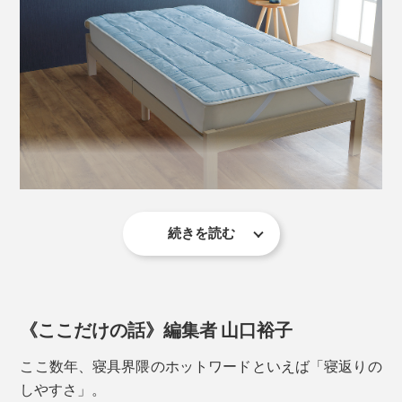
続きを読む
身体を無数の点で支え、寝返りを打つときには、そのバ
ふとんに
ネ効果で体重移動をサポートします。
《ここだけの話》編集者 山口裕子
ここ数年、寝具界隈のホットワードといえば「寝返りの
しやすさ」。