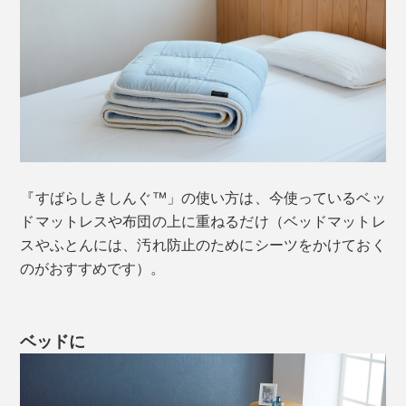
『すばらしきしんぐ™」の使い方は、今使っているベッ
ドマットレスや布団の上に重ねるだけ（ベッドマットレ
スやふとんには、汚れ防止のためにシーツをかけておく
のがおすすめです）。
その仕組みは、2枚のハニカムメッシュの編み地を弾力
のある糸で連結、弓状の連結糸を筋交（すじかい）構造
ベッドに
にすることで、バネのような効果をもたせ、復元性と弾
力性をキープするというもの。