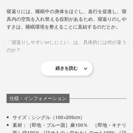
寝返りには、睡眠中の身体をほぐし、血行を促進し、寝
具内の空気を入れ替える役割があるため、寝返りのしや
すさは、睡眠環境を整えることに直結するのだとか。
「寝返りしやすいorしにくい」は、具体的には何が違う
のか？
角4か所にゴムがついており、ベッドにもふとんにもし
っかり留められます。
しかも、空気が通りやすく、ムレにくいのも特徴。こん
続きを読む
今回、撮影時のベッドが低反発の柔らかいベッドだった
なに薄いのに、長期間使ってもほぼヘタリしらず。ずっ
ので、撮影モデルに何も言わず寝返りを打ち比べてもら
と、ラクに寝姿勢を支え続けてくれます。
い、観察してみました。
仕様・インフォメーション
『すばらしきしんぐ™』で寝返り
夏サラサラ、冬ぽかぽか
サイズ：シングル（100×205cm）
素材：［即地・ブルー面］麻100％ ［即地・キナリ
面］綿100％ ［詰めもの・中わた］ウール100% ［詰