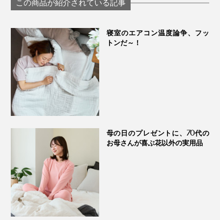
この商品が紹介されている記事
ZEPPINパイル
寝室のエアコン温度論争、フッ
トンだ～！
麻のすぐ下はメッシュ状の「フュージョン」で、通気性
も抜群。真夏でもエアコン控えめ設定でOK、朝まで気
持ちいい！
キナリの面は、綿100％のスムース編み素材。その下に
母の日のプレゼントに、70代の
は、イギリス産の高品質な羊毛わたを400g使用。
お母さんが喜ぶ花以外の実用品