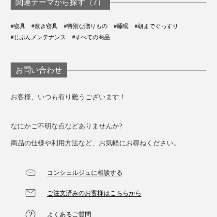
関連テーマから探す（7）
#寝具
#敷き寝具
#特別な贈りもの
#睡眠
#朝までぐっすり
#じぶんメンテナンス
#すべての商品
体圧分散の機能性と天然素材の肌ざわりを両立し、さら
お問い合わせ
にオールシーズンの快適さを高レベルで叶えた画期的な
敷きパッド。
お客様、いつも有り難うございます！
これ１枚で済むから、「寝具の衣替え」がマルっとなく
なにかご不明な点などありませんか?
なって、収納スペースもすっきり。
商品の仕様や利用方法など、お気軽にお尋ねください。
使っていた寝具を洗って畳んでしまい、季節に合う寝具
を引っ張り出してセットするという、面倒な重労働から
コンシェルジュに相談する
解放されます。
ご注文済みのお客様はこちらから
作っているのは、創業80年を超える群馬の老舗寝具工
よくあるご質問