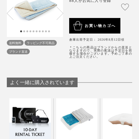
88人がお気に入り登録
があり、寝返りを打つためには、「かかと」に力を入れ
てヨッコイショと体を返す感じ。寝返りのたびにどこか
を踏ん張らないとダメなことが分かりました。
お買い物カゴへ
『すばらしきしんぐ™』の場合は、特に腰回りが下から
倉庫出荷予定日： 2026年8月12日頃
送料無料
ラッピング不可商品
支えられている感じ。「かかと」に力を入れなくても、
＊こちらの商品はブランドからの直送と
なりますので、実際の配送は予定日を前
ブランド直送
くるっと回るように自然に寝返りが打てます。
後する場合がございます。予めご了承の
上ご注文ください。
もうひとつのポイントが軽さ。短時間の脱水でも大部分
の水分を飛ばせるので、洗濯後にずっしり重くなること
これが一晩で20〜30回繰り返されるとしたら、翌朝の
もなく、干すのも苦になりません。乾きやすさも抜群で
調子に大きく影響しそう。
す。
よく一緒に購入されています
※タンブラー乾燥不可
試しに、四つ折りにして、その上でジャンプしてみたと
ころ、トランポリン並みに弾む。本来の使い方ではない
一般的な「体圧分散」の敷きパッドは、側地に合成繊維
「洗濯可」の表示があっても、重かったり乾きにくかっ
のでおすすめはしませんが、想像以上の弾力性の高さに
を使用しているものがほとんど。そもそもウレタン素材
たりすると、次第に使わなくなることがありますが、
感動。こんなに薄いのにすごい！
の場合は洗えないし、洗える素材でも肌ざわりは優先さ
『すばらしきしんぐ™』ならずっとラクに使い続けられ
れていないため、自分で好みのシーツなどを重ねるしか
ます。
筋力の弱った高齢の両親にもすすめたいです。
ありませんでした。