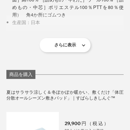
めもの・中芯］ポリエステル100％PTTを80％使
用） 角4か所にゴムつき
生産国：日本
お手入れ：ネットに入れて洗濯機洗い可
直接肌に触れるものなので、お手入れのしやすさがネッ
クになりますが、『すばらしきしんぐ™』なら大丈夫。
さらに表示
柔らかいベッドの上で寝返り
ネットに入れて洗濯機で丸洗いできるから、汗をかきや
すい季節でも清潔に使え、気になるダニの増殖も抑えら
この体圧分散素材「フュージョン」。そのままでは肌ざ
れます。１〜２週間に１度の洗濯を推奨。
商品を購入
わりがいいとはいえず、やや固さを感じやすい。通気性
はいいものの、冬は寒い。
夏はサラサラ涼しく＆冬ぽかぽか暖かい、敷くだけ「体圧
分散オールシーズン敷きパッド」｜すばらしきしんぐ™
そこで、濵田氏が次に考えたのが、上下を天然素材でサ
ンドイッチすること。
29,900
円（税込）
柔らかめのベッドの場合、体が沈み込んで包まれる感じ