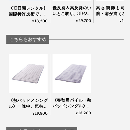
睡眠環境と収納問題を一度に改善できる『すばらしきし
低反発＆高反発のい
高さ調節も可能
《10日間レンタル》
『すばらしきしんぐ™』なら、素肌に触れるのは、気持
んぐ™』、一度使えば、両親や親しい人にもすすめたく
いとこ取り、3Dジェ
腕・肩が痛くな
国際特許技術で、体
ルキューブの「テク
くい「横向き寝 
ちいい天然素材。さらにシーツなどを重ねるわずらわし
内の水分にアプロー
29,700
13,
13,200
なるはずです。
¥
¥
¥
ノジェル枕」｜
枕」｜YOKONE
チする「リカバリー
さがありません。
Technogel® pillow
Premium
＆スリープデバイ
ス」｜WOTT
こちらもおすすめ
ブルーの面は麻100％。麻のなかでも繊維が長く、肌ざ
わりが良いことで知られるリネンを使用。身体の熱を素
早く奪い、ひんやりサラサラ。汗をよく吸い、放出する
ので、汗をかいてもべたつきません。洗うほど風合いが
柔らかくなるのを楽しめます。
《春秋用パイル・敷
《敷パッド／シング
パッドシングル》お
ル》一晩中、気持ち
だやかな春の暖かさ…
いいヒンヤリ感が続
13,200
19,800
¥
¥
空気を含んでフッカ
く、宇宙服素材を応
フカになる「シンカ
用した「冷たい布
ーパイルケット」｜
団」｜The ICE 27