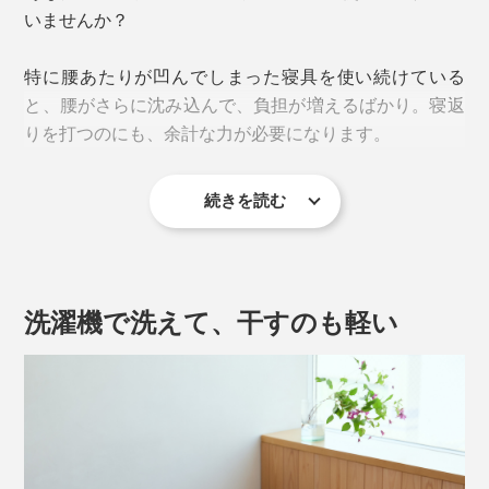
いませんか？
特に腰あたりが凹んでしまった寝具を使い続けている
と、腰がさらに沈み込んで、負担が増えるばかり。寝返
りを打つのにも、余計な力が必要になります。
続きを読む
腰をラクにするには、腰に集中しやすい体圧を分散させ
ることが第一歩。
マットが柔らかすぎると腰が「く」の字に沈み込み、硬
洗濯機で洗えて、干すのも軽い
すぎると腰と敷きパッドの間にスキマができて、接触す
る局所に負荷が集中してしまいます。
そこで、ディーブレスの濱田氏が選んだのが、介護現場
や車椅子のシートにも使用される、旭化成アドバンスの
「フュージョン」。