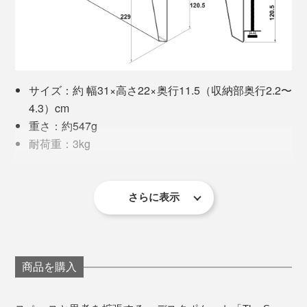
きるか、ご自身のデスクをご確認ください。
天板の端に丸みがある場合も、本品との接地面が2.4cm
以上であれば取り付けられます。
サイズ：約 幅31×高さ22×奥行11.5（収納部奥行2.2〜
※ページ下部の《設置可能なデスク・テーブルについて》をご参照ください。
4.3）cm
重さ：約547g
商品はスタイリッシュなBOX入りなので、整頓が苦手な
耐荷重：3kg
人へのプレゼントにもどうぞ。
材質：スチール
付属品：クッションパッド1個
本体のイメージはすぐに形になったものの、ネックにな
さらに表示
「クラムシェルモード」とは、ノートPCを閉じたまま、外部モニター、キーボー
ったのが、留め具。
《設置可能なデスク・テーブルについて》
ド、マウスを接続して、デスクトップPCのように使うスタイル
デスクサイドの収納としてはもちろん、ダイニングテー
デスクには、「幕板」というものが付いていることが多
ブルに取り付けてもなにかと便利。
く、そのサイズも位置もまちまち。幅広いデスクに、フ
商品を購入
レキシブルかつスタイリッシュに取り付けられる方法が
在宅ワークの資料やPC、読みかけの本や雑誌、子ども
なかなか見つからない。