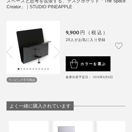
スペースと思考を拡張する、デスクポケット「The Space
の宿題など、テーブルを空けたい時に瞬時に片づけら
Creator」｜STUDIO PINEAPPLE
れ、その後、作業を再開するのもスムーズです。
もう無理かなと諦めかけていたところに、深海さんが、
このネジ棒＋止め具を見つけてくれて、商品化にたどり
着きました。
9,900
円（税込）
28人がお気に入り登録
一見なんてことないように見えるかもしれませんが、こ
の手があったか！的な、すごい構造だと思っています。
カラーを選ぶ
＊GとHのタイプには設置できません
＊A〜Fタイプの天板の場合は、下記の条件をご参照く
倉庫出荷予定日： 2026年8月8日
ださい。
ラッピング不可商品
＊円形テーブルには設置できません。
よく一緒に購入されています
お店を経営されているなら、メニュー表などの収納にも