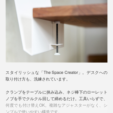
サイズは、幅31×高さ22×最大奥行11.5（収納部2.5）
表面は、微細な凹凸をつけた塗装加工。光沢感を抑えつ
cm。A4の書類（21×29.7cm）がちょうど収まります
スタイリッシュな「The Space Creator」。デスクへの
つ、マットになりすぎない絶妙な風合いで、スチールに
が、レターパックなどちょっと大きめのものでも、左右
取り付け方も、洗練されています。
も木にも合わせやすい質感。キズも目立ちにくくなって
が開いていることで、ストレスなく入れられます。
います。
クランプをテーブルに挟み込み、ネジ棒下のローレット
ノブを手でクルクル回して締めるだけ。工具いらずで、
角を丸く加工し、スチールの断面もなめらかに面取りし
何度でも付け替えOK。複雑なアジャスターがなく、シ
て、安全面にも配慮しています。
ンプルで使いやすい構造です。