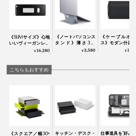
よさそう。洗練されたインテリアにもマッチします。
早速使い始めて1ヶ月。僕は、デスクの左右にひとつず
つ取り付けて、右には原稿や手紙の執筆に使うもの（右
《ノートパソコンス
《ケーブルボッ
《SLIMサイズ》心地
脳系）、左には処理する必要のある書類や郵便（左脳
タンド》薄さ3ミ
ス》モダン什器
いいヴィーガンレザ
系）を入れて、使い分けています。
リ！目線が上がっ
カーが作ったス
ーの手触り、自然と
3,580
10,
16,280
¥
¥
¥
て、姿勢ラクラクな
ル製ケーブルボ
ワークスペースが整
「超軽量スタンド
ス｜KIT キット
う「デスクマット」
場所が決まることで余計なことを考えなくていいし、覚
（粘着タイプ）」｜
｜Orbitkey Deskmat
こちらもおすすめ
えていなくていい。すぐに識別できるから、何かを探す
シルバー／スペース
時間も手間もグンと減りました。
グレー
デスクが片づくことで、頭の中のゴチャゴチャも片づい
て、余白が拡張する実感あり。おかげで、最近始めた動
画の編集も、サクサクはかどってます。
今後は、この「The Space Creator」に付けられるマグ
ネット式の収納オプションを開発予定。お楽しみに！
キッチン・デスク・
仕事道具を“好み
《スクエア／幅30×