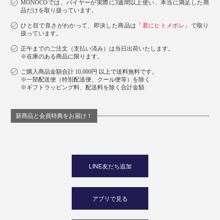
MONOCOでは、バイヤーが実際に3週間以上使い、本当に満足した商
品だけを取り扱っています。
ひと目で良さがわかって、即決した商品は「
君にヒトメボレ
」で取り
扱っています。
正午までのご注文（支払い済み）は当日出荷いたします。
※在庫のある商品に限ります。
ご購入商品金額合計 10,000円 以上で送料無料です。
※一部配送便（特別配送便、クール便等）を除く
※ギフトラッピング料、配送料を除く合計金額
新商品と会員特典をお届け！
LINE友だち追加
アプリで見る