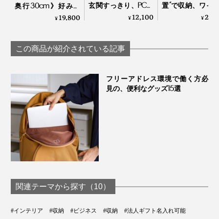
玄関すっきり、PCも
置”で収納、ワイ
奥行30cm》好みの
載せられる「カウン
ス充電台つきの
配色で積み重ねも自
12,100
23,
19,800
¥
¥
¥
タードロワー」｜
ジェットケース
在な「ミニマムキャ
UtaUカウンタードロ
Orbitkey Nest
ビネット」｜KaKuKo
ワー
この商品が紹介されている記事
フリーアドレス環境で働く方必
見の、便利なグッズ15選
関連テーマから探す（10）
#インテリア
#収納
#ビジネス
#収納
#法人ギフト名入れ可能