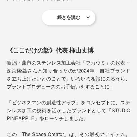
続きを読む
対荷重は約3kg。1kg超えのノートPCや雑誌を差して
も、問題ありません。クランプと天板との接着面には、
クッションパッドつきです。
《ここだけの話》代表 柿山丈博
新潟・燕市のステンレス加工会社「フカウミ」の代表・
深海隆義さんと知り合ったのが2024年。自社ブランド
おすすめは、デスク左右の2個づかい。
を立ち上げたいとのことで、いろいろ相談にのるうち、
ブランドプロデュースのお手伝いをすることに。
「急ぎのもの」と「余裕のあるもの」
「郵便物」と「書類」
「ビジネスマンの創造性アップ」をコンセプトに、ステ
「お金関係」と「取引先関係」
ンレス加工の技術を活かしたブランドとして『STUDIO
など、自分好みに仕分けることで、生産性がさらにアッ
PINEAPPLE』をローンチしました。
プします。
この「The Space Creator」は、その最初のアイテム。
素材がスチールなので、マグネットがつくのもいいとこ