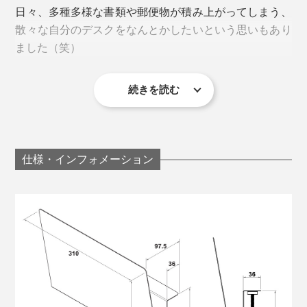
日々、多種多様な書類や郵便物が積み上がってしまう、
ろ。マグネット式のフックやペン立て、ティッシュケー
取り付けられるのは、天板の厚さが1〜9cm のデスクや
散々な自分のデスクをなんとかしたいという思いもあり
スなどをつければ、「浮かせる収納」にもお役立ち。
テーブル。下写真のような、天板の下に「幕板」がある
ました（笑）
タイプは、幕板ごと挟むこともできます。
続きを読む
仕様・インフォメーション
「クラムシェルモード」で仕事をするなら、ノートPC
の置き場に。デスクスペースを有効活用できで、作業効
天板下に付く固定パーツは直径2cm、位置は天板の端か
率がアップ。見た目もすっきり。
ら7mmの位置になるので、天板または幕板の下に固定で