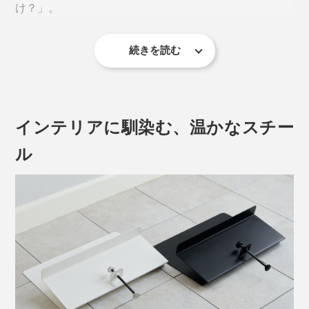
け？」。
続きを読む
これを1日に何度も繰り返すのは、本当にストレス。せ
っかくの集中タイムが台無しに。
デスクサイドに取り付けできる収納ポケット「The
インテリアに馴染む、温かなスチー
Space Creator」が、仕事のパフォーマンスを静かに底
上げします。
ル