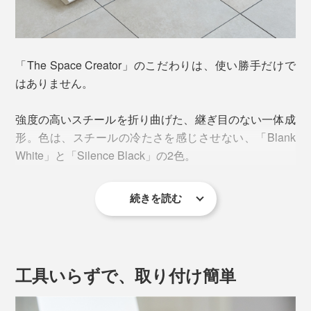
「The Space Creator」のこだわりは、使い勝手だけで
ポイントは、「隠さない」「詰まらない」デザイン。
はありません。
左右・上部が開いているから、入っているものがすぐに
強度の高いスチールを折り曲げた、継ぎ目のない一体成
識別できる。底を斜めにすることで、同じサイズの書類
形。色は、スチールの冷たさを感じさせない、「Blank
を入れても自然とズレが生じて、いっぱいに入れたとし
White」と「Silence Black」の2色。
ても詰まりにくく、取り出しやすい。
続きを読む
さりげない形状の工夫で、使いやすさをデザインしてい
真っ白ではなくグレージュを混ぜたような白、真っ黒で
ます。
はなくチャコールがかかった黒にすることで、どんな空
間にも馴染みやすく、柔らかさや温かみが感じられる色
合いに。
工具いらずで、取り付け簡単