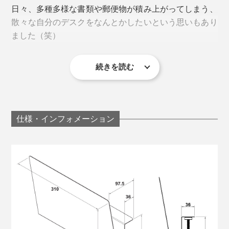
日々、多種多様な書類や郵便物が積み上がってしまう、
ろ。マグネット式のフックやペン立て、ティッシュケー
取り付けられるのは、天板の厚さが1〜9cm のデスクや
散々な自分のデスクをなんとかしたいという思いもあり
スなどをつければ、「浮かせる収納」にもお役立ち。
テーブル。下写真のような、天板の下に「幕板」がある
ました（笑）
タイプは、幕板ごと挟むこともできます。
続きを読む
仕様・インフォメーション
「クラムシェルモード」で仕事をするなら、ノートPC
の置き場に。デスクスペースを有効活用できで、作業効
天板下に付く固定パーツは直径2cm、位置は天板の端か
率がアップ。見た目もすっきり。
ら7mmの位置になるので、天板または幕板の下に固定で