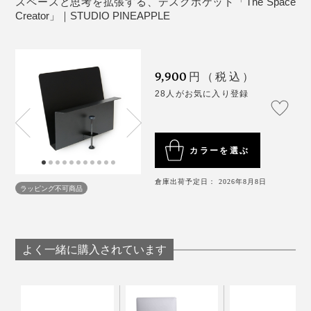
スペースと思考を拡張する、デスクポケット「The Space
の宿題など、テーブルを空けたい時に瞬時に片づけら
Creator」｜STUDIO PINEAPPLE
れ、その後、作業を再開するのもスムーズです。
もう無理かなと諦めかけていたところに、深海さんが、
このネジ棒＋止め具を見つけてくれて、商品化にたどり
着きました。
9,900
円（税込）
28人がお気に入り登録
一見なんてことないように見えるかもしれませんが、こ
の手があったか！的な、すごい構造だと思っています。
カラーを選ぶ
＊GとHのタイプには設置できません
＊A〜Fタイプの天板の場合は、下記の条件をご参照く
倉庫出荷予定日： 2026年8月8日
ださい。
ラッピング不可商品
＊円形テーブルには設置できません。
よく一緒に購入されています
お店を経営されているなら、メニュー表などの収納にも