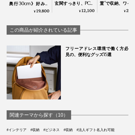
玄関すっきり、PCも
置”で収納、ワイ
奥行30cm》好みの
載せられる「カウン
ス充電台つきの
配色で積み重ねも自
12,100
23,
19,800
¥
¥
¥
タードロワー」｜
ジェットケース
在な「ミニマムキャ
UtaUカウンタードロ
Orbitkey Nest
ビネット」｜KaKuKo
ワー
この商品が紹介されている記事
フリーアドレス環境で働く方必
見の、便利なグッズ15選
関連テーマから探す（10）
#インテリア
#収納
#ビジネス
#収納
#法人ギフト名入れ可能