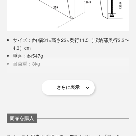
きるか、ご自身のデスクをご確認ください。
天板の端に丸みがある場合も、本品との接地面が2.4cm
以上であれば取り付けられます。
サイズ：約 幅31×高さ22×奥行11.5（収納部奥行2.2〜
※ページ下部の《設置可能なデスク・テーブルについて》をご参照ください。
4.3）cm
重さ：約547g
商品はスタイリッシュなBOX入りなので、整頓が苦手な
耐荷重：3kg
人へのプレゼントにもどうぞ。
材質：スチール
付属品：クッションパッド1個
本体のイメージはすぐに形になったものの、ネックにな
さらに表示
「クラムシェルモード」とは、ノートPCを閉じたまま、外部モニター、キーボー
ったのが、留め具。
《設置可能なデスク・テーブルについて》
ド、マウスを接続して、デスクトップPCのように使うスタイル
デスクサイドの収納としてはもちろん、ダイニングテー
デスクには、「幕板」というものが付いていることが多
ブルに取り付けてもなにかと便利。
く、そのサイズも位置もまちまち。幅広いデスクに、フ
商品を購入
レキシブルかつスタイリッシュに取り付けられる方法が
在宅ワークの資料やPC、読みかけの本や雑誌、子ども
なかなか見つからない。