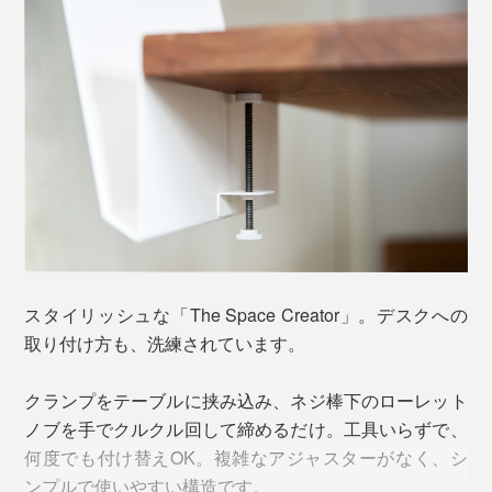
サイズは、幅31×高さ22×最大奥行11.5（収納部2.5）
表面は、微細な凹凸をつけた塗装加工。光沢感を抑えつ
cm。A4の書類（21×29.7cm）がちょうど収まります
スタイリッシュな「The Space Creator」。デスクへの
つ、マットになりすぎない絶妙な風合いで、スチールに
が、レターパックなどちょっと大きめのものでも、左右
取り付け方も、洗練されています。
も木にも合わせやすい質感。キズも目立ちにくくなって
が開いていることで、ストレスなく入れられます。
います。
クランプをテーブルに挟み込み、ネジ棒下のローレット
ノブを手でクルクル回して締めるだけ。工具いらずで、
角を丸く加工し、スチールの断面もなめらかに面取りし
何度でも付け替えOK。複雑なアジャスターがなく、シ
て、安全面にも配慮しています。
ンプルで使いやすい構造です。