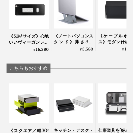
よさそう。洗練されたインテリアにもマッチします。
早速使い始めて1ヶ月。僕は、デスクの左右にひとつず
つ取り付けて、右には原稿や手紙の執筆に使うもの（右
《ノートパソコンス
《ケーブルボッ
《SLIMサイズ》心地
脳系）、左には処理する必要のある書類や郵便（左脳
タンド》薄さ3ミ
ス》モダン什器
いいヴィーガンレザ
系）を入れて、使い分けています。
リ！目線が上がっ
カーが作ったス
ーの手触り、自然と
3,580
10,
16,280
¥
¥
¥
て、姿勢ラクラクな
ル製ケーブルボ
ワークスペースが整
「超軽量スタンド
ス｜KIT キット
う「デスクマット」
場所が決まることで余計なことを考えなくていいし、覚
（粘着タイプ）」｜
｜Orbitkey Deskmat
こちらもおすすめ
えていなくていい。すぐに識別できるから、何かを探す
シルバー／スペース
時間も手間もグンと減りました。
グレー
デスクが片づくことで、頭の中のゴチャゴチャも片づい
て、余白が拡張する実感あり。おかげで、最近始めた動
画の編集も、サクサクはかどってます。
今後は、この「The Space Creator」に付けられるマグ
ネット式の収納オプションを開発予定。お楽しみに！
キッチン・デスク・
仕事道具を“好み
《スクエア／幅30×