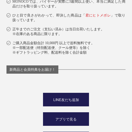
MONOCOでは、バイヤーが実際に3週間以上使い、本当に満足した商
品だけを取り扱っています。
ひと目で良さがわかって、即決した商品は「
君にヒトメボレ
」で取り
扱っています。
正午までのご注文（支払い済み）は当日出荷いたします。
※在庫のある商品に限ります。
ご購入商品金額合計 10,000円 以上で送料無料です。
※一部配送便（特別配送便、クール便等）を除く
※ギフトラッピング料、配送料を除く合計金額
新商品と会員特典をお届け！
LINE友だち追加
アプリで見る