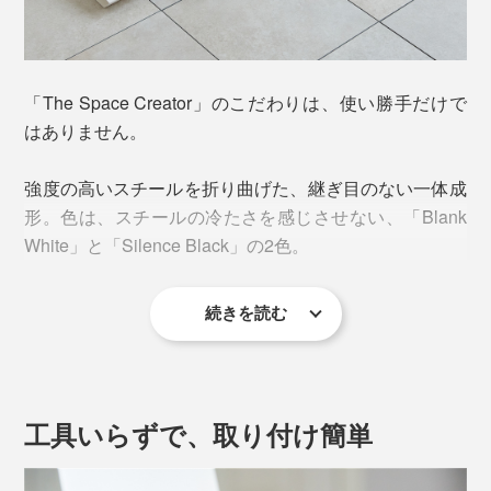
「The Space Creator」のこだわりは、使い勝手だけで
ポイントは、「隠さない」「詰まらない」デザイン。
はありません。
左右・上部が開いているから、入っているものがすぐに
強度の高いスチールを折り曲げた、継ぎ目のない一体成
識別できる。底を斜めにすることで、同じサイズの書類
形。色は、スチールの冷たさを感じさせない、「Blank
を入れても自然とズレが生じて、いっぱいに入れたとし
White」と「Silence Black」の2色。
ても詰まりにくく、取り出しやすい。
続きを読む
さりげない形状の工夫で、使いやすさをデザインしてい
真っ白ではなくグレージュを混ぜたような白、真っ黒で
ます。
はなくチャコールがかかった黒にすることで、どんな空
間にも馴染みやすく、柔らかさや温かみが感じられる色
合いに。
工具いらずで、取り付け簡単