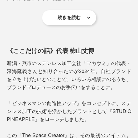
続きを読む
対荷重は約3kg。1kg超えのノートPCや雑誌を差して
も、問題ありません。クランプと天板との接着面には、
クッションパッドつきです。
《ここだけの話》代表 柿山丈博
新潟・燕市のステンレス加工会社「フカウミ」の代表・
深海隆義さんと知り合ったのが2024年。自社ブランド
おすすめは、デスク左右の2個づかい。
を立ち上げたいとのことで、いろいろ相談にのるうち、
ブランドプロデュースのお手伝いをすることに。
「急ぎのもの」と「余裕のあるもの」
「郵便物」と「書類」
「ビジネスマンの創造性アップ」をコンセプトに、ステ
「お金関係」と「取引先関係」
ンレス加工の技術を活かしたブランドとして『STUDIO
など、自分好みに仕分けることで、生産性がさらにアッ
PINEAPPLE』をローンチしました。
プします。
この「The Space Creator」は、その最初のアイテム。
素材がスチールなので、マグネットがつくのもいいとこ