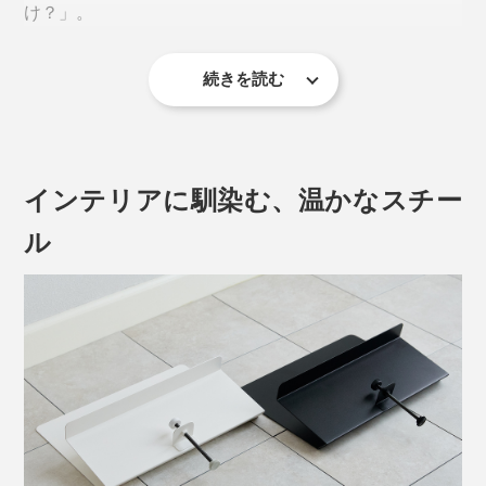
け？」。
続きを読む
これを1日に何度も繰り返すのは、本当にストレス。せ
っかくの集中タイムが台無しに。
デスクサイドに取り付けできる収納ポケット「The
インテリアに馴染む、温かなスチー
Space Creator」が、仕事のパフォーマンスを静かに底
上げします。
ル