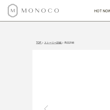
HOT NOW
新商品
CATEGORY
PRICE
SCENE
HOT NOW!
GIFTS
インテリア
1,000円未満
1,000円 
TOP
ストーリー詳細
商品詳細
今週のT
カテゴリから探す
価格から探す
シーンから探す
すべて
すべて
特別な贈りもの
家具
すべての
会話が弾む
収納
特集一
気のきく手土産
照明
毎日使ってね
インテリア雑貨
おまと
ベランダ・庭
アウト
インテリア／そ
キッチン
すべて