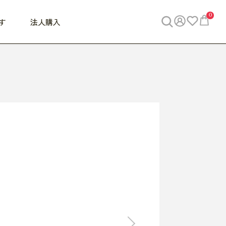
0
す
法人購入
WORK
ビジネス
ENJOY
寝具
10,000円 - 30,000円
30,000円以上
べて
すべて
すべて
すべて
らめきデスク
PC・スマホ関連
お出かけスパイス
敷き寝具
っと一息ふぅ
椅子・クッション
思い出トラベル
掛け寝具
っぱり清潔感
収納
外で過ごすって最高
パジャマ
事へGO
ビジネス／小物
好き・・にどっぷり
枕・小物
食料品
旅行・遊び
すべて
すべて