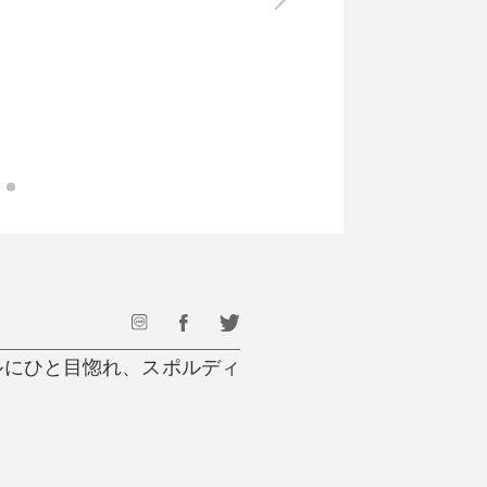
最後のひと口までキンキン
ドリンク
旅行
フード
アウトドア
旅行遊び／その他
ルにひと目惚れ、スポルディ