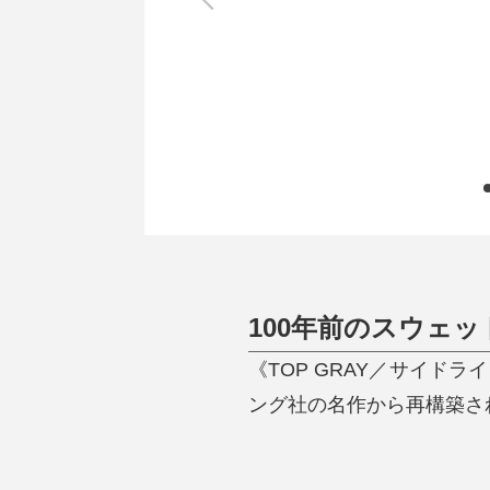
調理家電
調理器具
食器
タオル・ふきん
キッチン雑貨
100年前のスウェッ
《TOP GRAY／サイ
ング社の名作から再構築された「