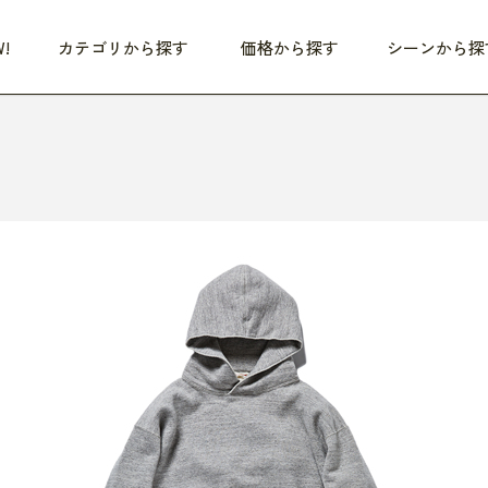
!
カテゴリから探す
価格から探す
シーンから探
つめた〜い夏、どうぞ！
HEALTHY
家電
HOME
ファッション
- 3,000円
3,000円 - 5,000円
5,000円 - 10,000円
OP10
すべて
すべて
すべて
すべて
す
朝までぐっすり
リビング家電
居心地のいい空間
服
ひ
商品 (新着順)
本気で休む
キッチン家電
家事ルンルン
バッグ
ほ
覧
いつも清潔
美容・健康家電
食いしん坊クラブ
靴・靴下
や
じぶんメンテナンス
オーディオ家電
料理と団らん
レイングッズ
仕
め割引
おうちエクササイズ
ファッション／小物
レット
の他
日用品
健康・美容
すべて
すべて