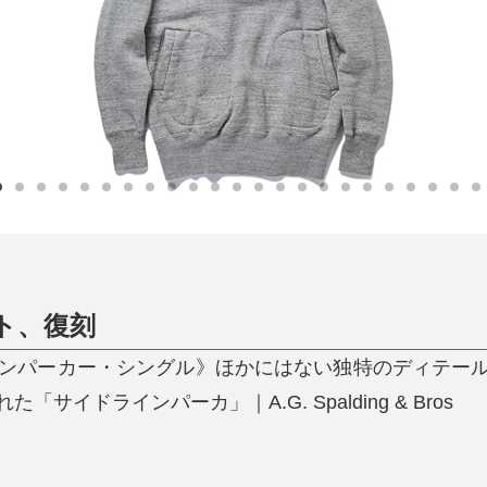
ひんやり今治タオル、生き返る〜
掃除・洗濯
肌・髪ケア
タオル
バスグッズ
スリッパ
ひんやりグッズ
防災用品
あったかグッズ
水筒
健康グッズ
日用品／その他
オーラルケア
ト、復刻
ドラインパーカー・シングル》ほかにはない独特のディテー
サイドラインパーカ」｜A.G. Spalding & Bros