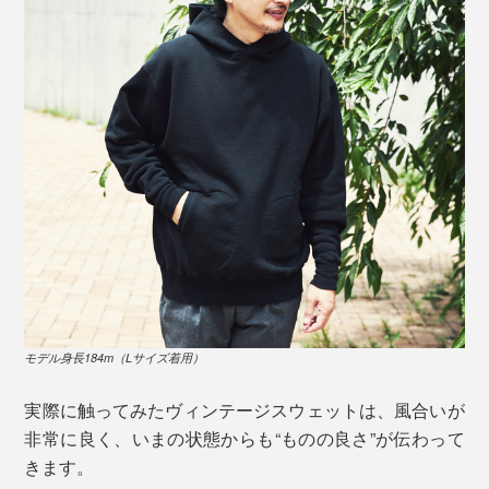
男性モデル：身長184cm(Lサイズ着用）
染色は、布上で化学反応を起こして色を定着させる「反
ヴィンテージ・サイドラインパーカ（1920年製）、ダブルフェイス（二層）で仕
応染め」。
立てられている
生地のセルロースという主成分に直接反応させて染色す
経年変化したヴィンテージアーカイブから読み解くスウ
ることで、粒子の細かい染料が繊維の中まで均一にしっ
ェットの名作。もちろん、その100年前の姿なんて誰も
かりと染み込み、風合いを残したまま鮮やかに発色させ
見ることができないのだから、幾度もの試行錯誤と考察
るのが特徴です。
を重ねて、“いま”の一着へと辿り着きました。
モデル身長184m（Lサイズ着用）
実際に触ってみたヴィンテージスウェットは、風合いが
非常に良く、いまの状態からも“ものの良さ”が伝わって
きます。