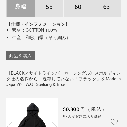
●ハンドウォーマーポケット
1937〜1938 FALL & WINTER CATALOG
ヴィンテージスウェットは根強いファンが多いため、高
【仕様・インフォメーション】
値で取引されていますが、その中でも特に人気なのが
素材：COTTON 100%
A.G. Spalding & Bros製のものと言われています。1920
生産：和歌山県（吊り編み）
年代のヴィンテージともなると、悠に30万円は超えてく
る代物ばかり。
商品を購入
袖や裾のリブ部分もサイドの切り替えがない吊り編み仕上げ
《BLACK／サイドラインパーカ・シングル》スポルディン
グ社の名作から、現存していない「ブラック」をMade in
ハリがあって型崩れしにくいのに、しなやかな肌触り。
Japanで｜A.G. Spalding & Bros
袖、裾のリブまで吊り編みのため、切り替えがなくどこ
までも肌当たりがやさしい。毎日着たくなるストレスの
ない着心地です。
ボクシンググローブのような形をした「ハンドウォーマ
30,800
円（税込）
ーポケット」。カンガルーポケットは他社製品でも見ら
87人がお気に入り登録
れますが、この形状はA.G. Spalding & Brosの専売特