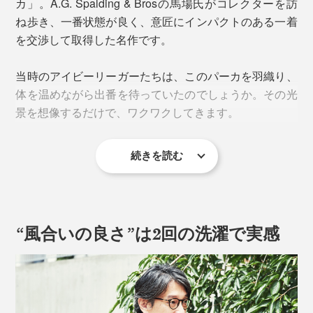
カ」。A.G. Spalding & Brosの馬場氏がコレクターを訪
なかったのだとか。
ね歩き、一番状態が良く、意匠にインパクトのある一着
を交渉して取得した名作です。
幻だった「ブラック」を、いまの染色技術で100年後に
残したい……。そんなロマンとともに、新色は生まれま
当時のアイビーリーガーたちは、このパーカを羽織り、
した。
体を温めながら出番を待っていたのでしょうか。その光
景を想像するだけで、ワクワクしてきます。
続きを読む
“風合いの良さ”は2回の洗濯で実感