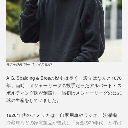
吊り編み機は、1900年代初期にヨーロッパから伝えら
れた旧式編み機で、昭和30年半ばまで一般的に使われて
きましたが、いまでは数百台を残すまでに。
1台の編み機で、「1時間に1メール、1日7着分」のスウ
ェット生地しか編めません。生産効率は悪くても、ゆっ
くりと丹念に編み上げることで、手編みのようなふっく
らとした風合いが生まれます。
モデル身長184m（Lサイズ着用）
A.G. Spalding & Brosの歴史は長く、設立はなんと1876
その質の高さから“空気も一緒に編み込んだよう”と表現
年。当時、メジャーリーグの投手だったアルバート・ス
されるほど。
ポルディング氏が創設し、当初はメジャーリーグの公式
フードの首元が重なる「クロスネック」。これは、首元
球の生産をしていました。
から風が入らないよう配慮されたデザインなのでしょう
か。今では珍しいディテールです。ロックミシンで縫製
1920年代のアメリカは、自家用車やラジオ、洗濯機、
されたフチも当時のまま。
冷蔵庫などの家電製品が普及し「黄金の20年代」と呼ば