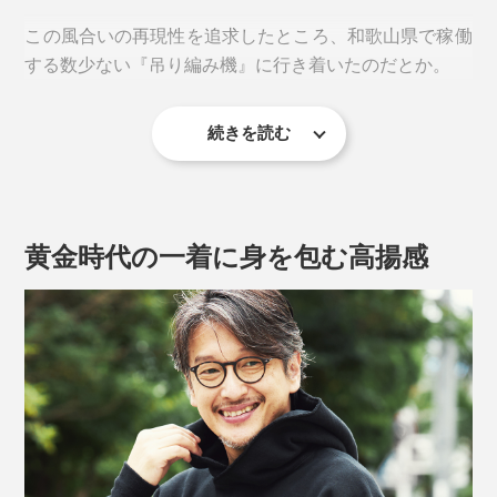
この風合いの再現性を追求したところ、和歌山県で稼働
する数少ない『吊り編み機』に行き着いたのだとか。
続きを読む
洗濯しても色褪せしにくいので、末永く楽しめる一着に
黄金時代の一着に身を包む高揚感
なりそうです。
モデル身長184m（Lサイズ着用）
秋から春までロングシーズン着られるよう、シングルフ
ェイス（一層）で仕立て、より軽やかな着心地に。コレ
クターが唸る、独自のディテールも魅力です。
●クロスネック