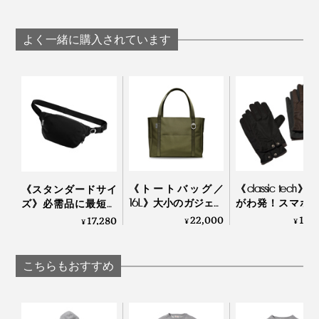
ら、現存していない
ら、現存していない
「ブラック」を
「ブラック」を
Made in Japanで｜
Made in Japanで｜
よく一緒に購入されています
A.G. Spalding & Bros
A.G. Spalding & Bros
1937〜1938 FALL & WINTER CATALOG
また、アイビーリーグの大学名や個人名が胸に印刷され
ていることから、スウェットが誕生し始めた頃は、ゆと
《トートバッグ／
《classic tech》
《スタンダードサイ
りのあるアイビーリーグの学生たちに支持されていたこ
16L》大小のガジェッ
がわ発！スマホ
ズ》必需品に最短ア
とが想像できます。
トに住所が決まる、
える、タフでホ
クセス、誰でも整理
22,000
12,
17,280
¥
¥
¥
自立するトートバッ
な機能派グロー
上手になれる「スリ
グ｜Orbitkey
tet.
ングバッグ」｜
Orbitkey
こちらもおすすめ