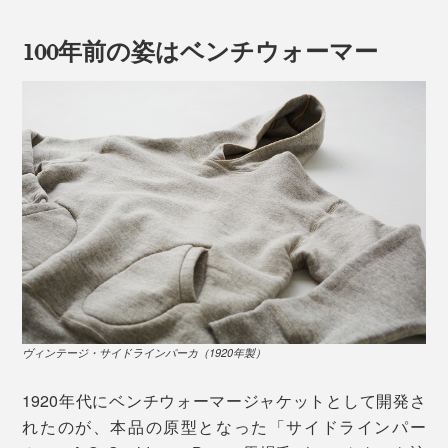
100年前の姿はベンチウォーマー
そもそも黒は、喪に服す色であったことから、当時のア
スレチックウエアとしてはほとんど存在していません。
ヴィンテージ・サイドラインパーカ（1920年製）
（※スクールカラーが「黒」である、プリンストン大学のユニフォームなど
は実在）
1920年代にベンチウォーマージャケットとして開発さ
さらに、化学薬品を使わない当時の染色技法は、堅牢度
れたのが、本品の原型となった「サイドラインパー
が低く、色褪せしやすかったため、特に希少な黒が残ら