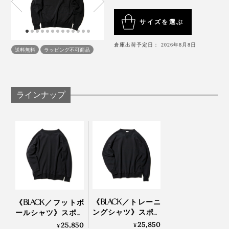
許。
写真はスポルディング社のヴィンテージスウェット
サイズを選ぶ
●ネームタグ
入手した当時のスポルディングのカタログを読み込んで
倉庫出荷予定日： 2026年8月8日
送料無料
ラッピング不可商品
いくと、当時の価格で$7〜12.5。リーバイスのデニムが
$4だったことを考えると、他にはないディテールで差別
化を図っていたことが分かります。
ラインナップ
女性モデル：身長162cm（Sサイズ着用）
(左) ヴィンテージ、(右) 本品
ゆっくり時間をかけて編まれたスウェットは、じっくり
腰元のリブ上に配されたネームタグも、当時のロゴを忠
と時間をかけて味が深まっていきます。厚めのヘビーウ
実にしたデザイン。この数字フォントを再現するのに苦
ェイト（13oz）に仕上げた丈夫な生地なので、安心して
労したのだとか。「MADE IN JAPAN」の文字が輝いて
《BLACK／トレーニ
《BLACK／フットボ
エイジングも楽しめます。
います。
ングシャツ》スポル
ールシャツ》スポル
ディング社の名作か
ディング社の名作か
25,850
25,850
¥
¥