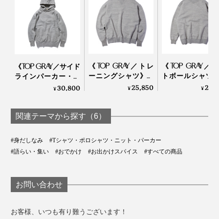
《TOP GRAY／トレ
《TOP GRAY／
《TOP GRAY／サイド
ーニングシャツ》腕
トボールシャツ
ラインパーカー・シ
元をすっきりと見せ
ポルディング社
ングル》ほかにはな
25,850
25,
30,800
¥
¥
¥
る独自のディテー
作ユニフォーム
い独特のディテール
ル、スポルディング
構築、肩まわり
にひと目惚れ、スポ
社の名作から再構築
かなスウェット
ルディング社の名作
関連テーマから探す（6）
されたスウェット｜
A.G. Spalding & Br
から再構築された
A.G. Spalding & Bros
「サイドラインパー
#身だしなみ
#Tシャツ・ポロシャツ・ニット・パーカー
カ」｜A.G. Spalding
アイビーリーグ各大学の三角旗（1924 FALL & WINTER CATALOG）
#語らい・集い
#おでかけ
#お出かけスパイス
#すべての商品
& Bros
このパーカを着ていると、100年前のアイビーリーグの
学生になったような不思議な感覚に。あの頃に思いを馳
お問い合わせ
せながら、時代を超えた一着に身を包む高揚感を味わっ
てみてはいかがでしょう。
お客様、いつも有り難うございます！