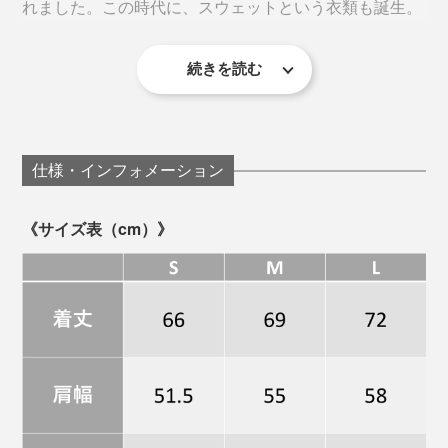
れました。この時代に、スウェットという衣類も誕生。
フードのみダブルフェイス（二層）仕立てのため形が崩
れにくく、横から見た時のシルエットも美しい。
続きを読む
仕様・インフォメーション
本品の裏地は、肌触りが心地いい、ふわっふわの起毛
《サイズ表（cm）》
大量生産されたそれとは比べものにならないほど、心地
いい肌触りは、“2回洗濯”すると違いが分かるはず。洗う
ほど、着込むほど、やわらかく馴染みます。