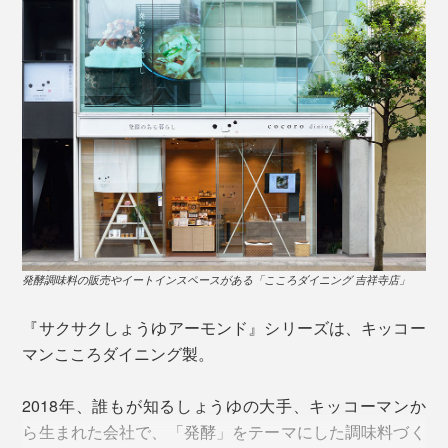
てくれます。
マヨネーズをプラスすると、さらにコクがアップ。蒸し
た野菜をディップしても良し、あえても良し、これがめ
ちゃくちゃおいしい！
発酵調味料の販売やイートインスペースがある「こころダイニング 吉祥寺店」
『サクサクしょうゆアーモンド』シリーズは、キッコー
マンこころダイニング製。
2018年、誰もが知るしょうゆの大手、キッコーマンか
ら生まれた会社で、「発酵」をテーマにした調味料づく
おいしさの秘訣 2.