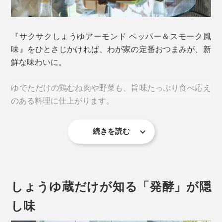
『サクサクしょうゆアーモンド ペッパー＆スモーク風
味』をひとさじかければ、わが家の定番おつまみが、新
鮮な味わいに。
ゆでただけの鶏むね肉や野菜も、旨味たっぷり食べ応え
のある料理に仕上がります。
続きを読む
おいしさの秘訣 1.
素焼きしたローストアーモンドを、細かくカット。さら
に、砕いたフライドオニオンと、フライドガーリックも
しょうゆ蔵だけが知る「発酵」が隠
加えることで、ますます、香り高く。
し味
サクサクした食感と香ばしさが、料理の味を、引き立て