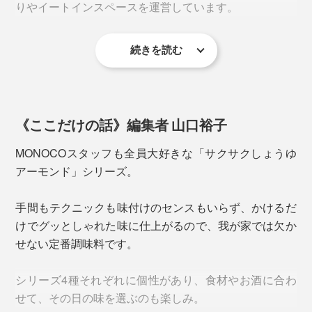
りやイートインスペースを運営しています。
しょうゆを、凍らせて真空乾燥した、フレーク状の「フ
リーズドライしょうゆ」を配合。
続きを読む
ぜひ試して欲しいのが「たくあん」。もしや、いぶりが
しょうゆを搾る前の「もろみ」も加えているので、噛む
っこを超えたのでは？と撮影中に大盛り上がりしまし
『サクサクしょうゆアーモンド』シリーズは、「食べる
と、しょうゆと大豆の深い旨みがジュワッと広がりま
た！
しょうゆ」をつくれないか？という試みから、生まれた
す。
そう。
《ここだけの話》編集者 山口裕子
MONOCOスタッフも全員大好きな「サクサクしょうゆ
アーモンド」シリーズ。
手間もテクニックも味付けのセンスもいらず、かけるだ
けでグッとしゃれた味に仕上がるので、我が家では欠か
せない定番調味料です。
シリーズ4種それぞれに個性があり、食材やお酒に合わ
せて、その日の味を選ぶのも楽しみ。