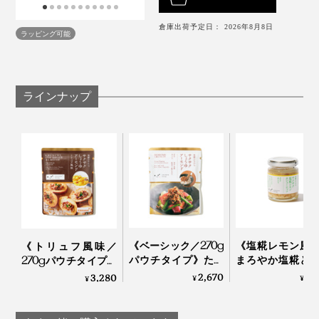
い……。
倉庫出荷予定日： 2026年8月8日
ラッピング可能
しょうゆをつくる蔵元しか知らなかった味を、活かして
いるので、新鮮な味わいです。
ベーシックな「サクサクしょうゆアーモンド」は、それ
ラインナップ
こそ万能。我が家では、炒め物、あえもの、しゃぶしゃ
このフリーズドライしょうゆに、近年、注目を集めてい
ぶのタレなど、週に２、３回はこれに頼っています！
るアーモンドを合せたものが、『サクサクしょうゆアー
モンド』シリーズ。
ローストアーモンドの香ばしさや、しょうゆの旨みも、
いっそう深く感じられて、うん、おいしい！
おつまみだけでなく、パンやご飯、パスタといった、主
《ベーシック／270g
《塩糀レモン風
《トリュフ風味／
食にかけてもおいしい！
パウチタイプ》たっ
まろやか塩糀と
270gパウチタイプ》
ぷり大容量！ サクサ
サクのカシュー
トリュフの香りが、
2,670
1,
こんなおいしさ、知らなかった。一度、味わったら、手
3,280
¥
¥
¥
クのアーモンド粒と
ツ粒に、瀬戸内
旨みをアップ！サク
放せなくなる、新感覚の“食べる調味料”です。
「ペペロンチーノ」や「カルボナーラ」は、ベーコン入
風味豊かなもろみ入
ンの刺激｜サク
サクのアーモンド粒
ってる？と思わせるほど、味わい深く。「チャーハン」
りしょうゆが、料理
塩糀レモンカシ
と風味豊かなもろみ