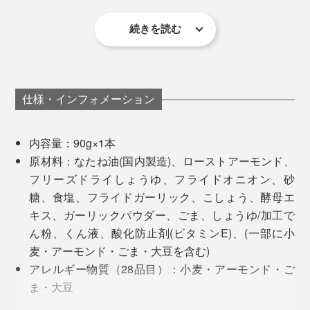
しょうゆを搾る前のしょうゆもろみ
肉や魚も、もっとおいしい。例えば、サーモンに添えれ
続きを読む
ば「即席スモークサーモン」、かつおに添えれば「かつ
おのたたき風」のできあがり。
おいしさの秘訣 3.
クセの少ないなたね油で、オイル漬けにすることで、ア
ーモンド粒やフリーズドライしょうゆを湿気から守っ
仕様・インフォメーション
て、サクサクの食感をキープ。
まず、固形のフリーズドライしょうゆをつくるには、凍
内容量：90g×1本
オイルごとかけることで、汁気のないパンやサラダ、パ
らせる必要がありますが、しょうゆは水分以外、塩分や
原材料：なたね油(国内製造)、ローストアーモンド、
スタ麺、クラッカーとも和えやすいから、いろんな料理
アミノ酸、ブドウ糖といった成分が多く含まれているの
フリーズドライしょうゆ、フライドオニオン、砂
に使えます。
で、凍りにくい性質。マイナス60℃で、やっと凍った
糖、食塩、フライドガーリック、こしょう、酵母エ
状態になるほどです。
キス、ガーリックパウダー、ごま、しょうゆ/加工で
ん粉、くん液、酸化防止剤(ビタミンE)、(一部に小
「ペッパー＆スモーク」は、ビールやハイボールにぴっ
凍らせた後も、真空乾燥させていく過程で、溶けてしま
麦・アーモンド・ごま・大豆を含む)
たり。燻製の香りとこしょうのパンチで、ヘルシー食材
ったり……試作を何度もくり返すことで、フリーズドラ
アレルギー物質（28品目）：小麦・アーモンド・ご
もわんぱくな味わいに。そのままつまんでお酒のおとも
イしょうゆは、完成しました。
ただ焼いただけのチキンや野菜も、BBQテイストの非日
ま・大豆
にも。
常プレートに早変わり。
栄養成分表示：大さじ1杯約15gあたり／エネルギー