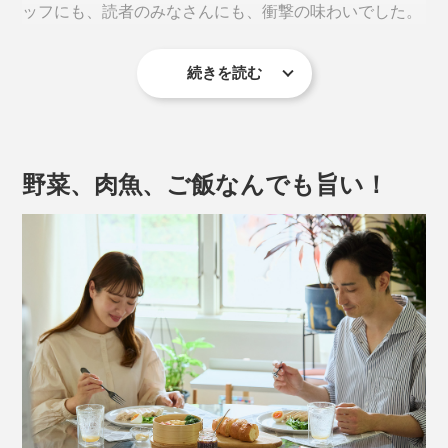
ッフにも、読者のみなさんにも、衝撃の味わいでした。
続きを読む
発売以来増え続ける“サクサクファン”へのアンケート
で、最もリクエストが多かったのが「スモーク風味」だ
ったことから、シリーズ第4段は「ペッパー＆スモーク
風味」に決定！またもや、新たなおいしさの誕生です。
野菜、肉魚、ご飯なんでも旨い！
あなたは、いつもの食材を、切る・ゆでる・焼くだけで
OK。あとは食卓で、『サクサクしょうゆアーモンド ペ
ッパー＆スモーク』をトッピングすれば、燻製風味のお
つまみが完成。
思わずうなるおいしさ。食感も楽しい。どうして、こん
なにサクサクおいしいの？