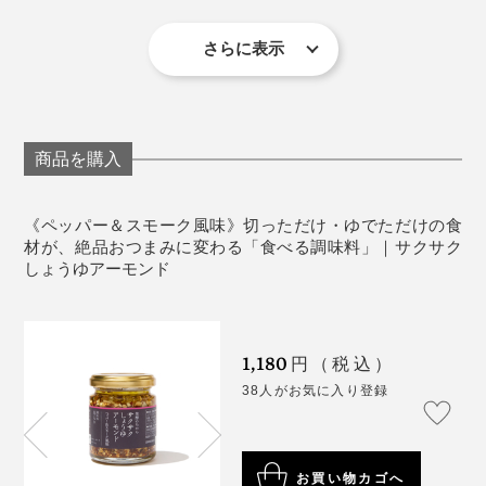
104kcal・たんぱく質1.3g・脂質10.1g(飽和脂肪酸
「塩糀レモン・カシューナッツ」には、白ワインやスパ
0.7g)・炭水化物2.1g(糖質1.5g、食物繊維0.6g)・食塩
さらに表示
ークリングワインを。レモンの爽やかさと旨味が同時に
相当量0.9g
くるので、暑い時期でも食欲をそそります。
「トリュフ風味」は、軽めの赤ワインや熟成した白ワイ
商品を購入
ンがおすすめ。ひとさじで肉や卵料理に奥行きが出て、
おしゃれなビストロ風に。おうちで非日常を味わえま
《ペッパー＆スモーク風味》切っただけ・ゆでただけの食
す。
材が、絶品おつまみに変わる「食べる調味料」｜サクサク
しょうゆアーモンド
おいしさの秘訣 4.
仕上げに、燻製の香りとブラックペッパーを加えて、香
しょうゆもろみを足すことで、風味とまろやかさがアッ
り高く。
プ。しょうゆもろみは、しょうゆを搾る前のペースト
1,180
円（税込）
状、つまり、“しょうゆの素”です。
ベーコンなどにも使われるヒッコリーの木を燻した香り
そして、特に相性がいいのが「卵」。ゆで卵、目玉焼
38人がお気に入り登録
と、それに負けないプラックペッパーのパンチある風味
き、オムレツとなんでもおいしくなりますが、おすすめ
発酵させた大豆や小麦がそのまま残っているので、普通
に、なんとも食欲をそそられます。
はスクランブルエッグ。あとからかけるより、混ぜてか
のしょうゆとくらべて、風味が濃厚で、奥深い味わ
ら火にかけると、より一層香りが広がって絶品です！
お買い物カゴへ