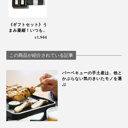
《ギフトセット》う
まみ凝縮！いつもの
料理研究家・中医薬膳師の村岡奈弥さんのアドバイスの
醤油・お酢が宗田節
1,944
¥
もと、栄養と食感にすぐれた『サクサクしょうゆアーモ
で輝きだす、つぎ足
して使える「だし醤
ンド』シリーズはできあがりました。
油＆だし酢（化粧箱
この商品が紹介されている記事
入り）」｜
ひとさじで、切っただけの野菜、いつもの炒め物、焼き
SHIMANTO DOMEKI
COMPANY
魚やソテー、パン、ご飯が、まだ体験したことがないお
バーベキューの手土産は、他と
かぶらない気のきいたモノを選
いしさに、生まれ変わりますよ。
ぶ
あなたも、新感覚の“食べる調味料”、味わってみてくだ
さい。きっとハマるはず！