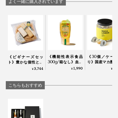
よく一緒に購入されています
をグンとおいしくす
ナッツ
入りしょうゆが、料
は、サクサクの食感が出て、食べ応えアップ。味変とし
る「食べる調味料」
理をグンとおいしく
て、途中で加えるのもおすすめです。
｜サクサクしょうゆ
する「食べる調味
アーモンド
料」｜サクサクしょ
アーモンドは、抗酸化作用の高いビタミンE、整腸作用
うゆアーモンド トリ
のある食物繊維、肌にいいとされるビタミンB2がたっ
ュフ風味
ぷり。
さらに、薬膳料理の考え方では、アーモンドは、肺を乾
《機能性表示食品
《30個／ケー
《ビギナーズセッ
燥から守るとされています。
300g/箱なし》血糖
り》国産マカ配合
ト》豊かな個性と食
値上昇をゆるやかに
はハイボール、
べやすさが両立する
1,990
6,
3,744
¥
¥
¥
する水溶性食物繊維
白湯に混ぜるだ
4種のチーズ
入り。「からだに優
「活力シロップ
（MONOCO限定）
しいイヌリンはちみ
マカレモン
｜Fermier フェルミエ
こちらもおすすめ
つ」｜My Honey
どれもカンタンなのに、ごちそう感がアップ。おもてな
しにも“使える”、頼れる調味料。あなたのキッチンに常
備してください。