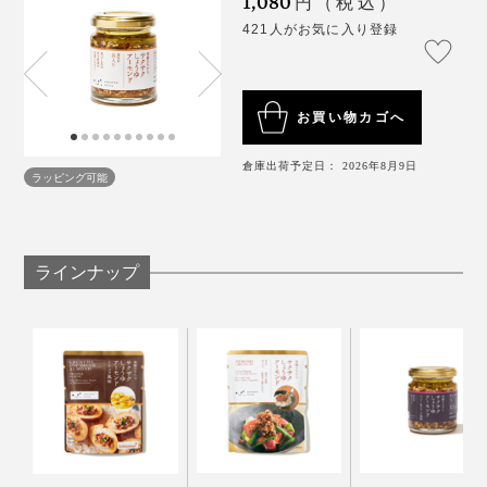
1,080
円（税込）
卵かけご飯、チキンと大葉をのせたバゲット、エビとブ
421人がお気に入り登録
ロッコリーのパスタ……具を入れても、味つけはこれだ
けでOK。
お買い物カゴへ
倉庫出荷予定日： 2026年8月9日
アーモンドは、抗酸化作用の高いビタミンE、整腸作用
ラッピング可能
のある食物繊維、肌にいいとされるビタミンB2がたっ
ぷり。さらに、薬膳料理の考え方では、アーモンドは、
肺を乾燥から守るとされています。
ベーシックな「サクサクしょうゆアーモンド」は、それ
ラインナップ
こそ万能。我が家では、炒め物、あえもの、しゃぶしゃ
ぶのタレなど、週に２、３回はこれに頼っています！
オイル仕立てのしょうゆ味、アーモンドの食感が、新し
いおいしさをつくってくれます。