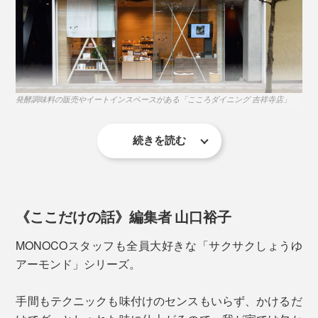
オイルごとかけることで、汁気のないパンやサラダ、パ
スタ麺、クラッカーとも和えやすいから、いろんな料理
に使えます。
肉や魚も、もっとおいしい。例えば、塩コショウをした
牛肉を、サッと焼いたステーキに、ソースとして添え
発酵調味料の販売やイートインスペースがある「こころダイニング 吉祥寺店」
て。
続きを読む
『サクサクしょうゆアーモンド』は、「食べるしょう
ゆ」をつくれないか？という試みから、生まれたそう。
《ここだけの話》編集者 山口裕子
まず、固形のフリーズドライしょうゆをつくるには、凍
らせる必要がありますが、しょうゆは水分以外、塩分や
MONOCOスタッフも全員大好きな「サクサクしょうゆ
アミノ酸、ブドウ糖といった成分が多く含まれているの
アーモンド」シリーズ。
で、凍りにくい性質。マイナス60℃で、やっと凍った
こんなおいしさ、知らなかった！一度、味わったら、手
状態になるほどです。
手間もテクニックも味付けのセンスもいらず、かけるだ
放せなくなる、新感覚の“食べる調味料”です。