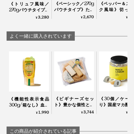
《ベーシック／270g
《ペッパー＆ス
《トリュフ風味／
パウチタイプ》たっ
ク風味》切った
270gパウチタイプ》
ぷり大容量！ サクサ
け・ゆでただけ
トリュフの香りが、
2,670
1,
3,280
¥
¥
¥
クのアーモンド粒と
材が、絶品おつ
旨みをアップ！サク
風味豊かなもろみ入
に変わる「食べ
サクのアーモンド粒
りしょうゆが、料理
味料」｜サクサ
と風味豊かなもろみ
よく一緒に購入されています
をグンとおいしくす
ょうゆアーモンド
入りしょうゆが、料
る「食べる調味料」
理をグンとおいしく
｜サクサクしょうゆ
する「食べる調味
料理研究家・中医薬膳師の村岡奈弥さんのアドバイスの
アーモンド
料」｜サクサクしょ
うゆアーモンド トリ
もと、栄養と食感にすぐれた『サクサクしょうゆアーモ
ュフ風味
ンド』はできあがりました。
《ビギナーズセッ
《30個／ケー
《機能性表示食品
ト》豊かな個性と食
り》国産マカ配合
300g/箱なし》血糖
べやすさが両立する
はハイボール、
値上昇をゆるやかに
3,744
6,
1,990
¥
¥
¥
4種のチーズ
白湯に混ぜるだ
する水溶性食物繊維
（MONOCO限定）
「活力シロップ
入り。「からだに優
｜Fermier フェルミエ
マカレモン
しいイヌリンはちみ
この商品が紹介されている記事