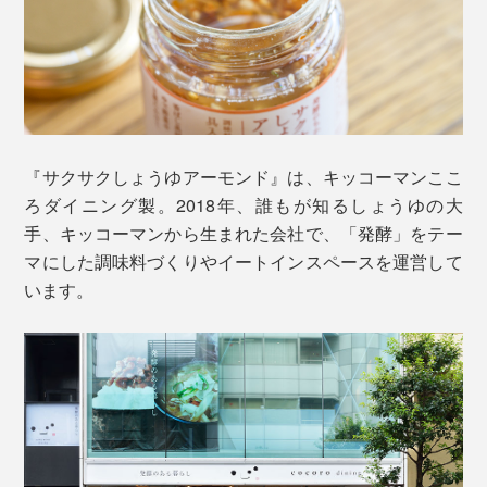
『サクサクしょうゆアーモンド』は、キッコーマンここ
切っただけの「アボカドとトマトのサラダ」に。それぞ
ろダイニング製。2018年、誰もが知るしょうゆの大
れかけるだけで、香味豊かな一品を味わえます。
手、キッコーマンから生まれた会社で、「発酵」をテー
マにした調味料づくりやイートインスペースを運営して
しょうゆを搾る前のしょうゆもろみ
います。
おいしさの秘訣 3.
クセの少ないなたね油で、オイル漬けにすることで、ア
ーモンド粒やフリーズドライしょうゆを湿気から守っ
て、サクサクの食感をキープ。