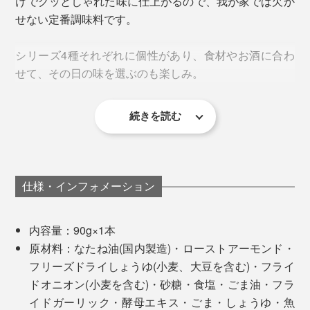
けでグッとしゃれた味に仕上がるので、我が家では欠か
凍らせた後も、真空乾燥させていく過程で、溶けてしま
せない定番調味料です。
ったり……試作を何度もくり返すことで、フリーズドラ
タイやヒラメを、レタスやミョウガ、青じそ、カイワレ
イしょうゆは、完成しました。
シリーズ4種それぞれに個性があり、食材やお酒に合わ
といっしょに、ご飯にのっければ、「白身魚のサクサク
せて、その日の味を選ぶのも楽しみ。
しょうゆアーモンド丼」に。
しょうゆもろみを足すことで、風味とまろやかさがアッ
プ。しょうゆもろみは、しょうゆを搾る前のペースト
続きを読む
状、つまり、“しょうゆの素”です。
仕様・インフォメーション
内容量：90g×1本
原材料：なたね油(国内製造)・ローストアーモンド・
フリーズドライしょうゆ(小麦、大豆を含む)・フライ
ドオニオン(小麦を含む)・砂糖・食塩・ごま油・フラ
イドガーリック・酵母エキス・ごま・しょうゆ・魚