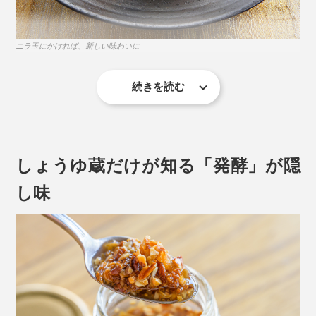
ニラ玉にかければ、新しい味わいに
サクサクした食感と香ばしさが、料理の味を、引き立て
続きを読む
てくれます。
切っただけ、蒸しただけの野菜も、食べ応えのある料理
に仕上がります。例えば、「冷ややっこ」や「茹でブロ
ッコリー」に。
おいしさの秘訣 2.
しょうゆ蔵だけが知る「発酵」が隠
しょうゆを、凍らせて真空乾燥した、フレーク状の「フ
し味
リーズドライしょうゆ」を配合。
しょうゆを搾る前の「もろみ」も加えているので、噛む
と、しょうゆと大豆の深い旨みがジュワッと広がりま
す。