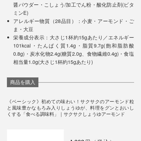
どちらもカンタンなのに、一品だけで、ごちそうになり
醤パウダー・こしょう/加工でん粉・酸化防止剤(ビタ
「ペッパー＆スモーク」は、ビールやハイボールにぴっ
ます。
ミンE)
たり。燻製の香りとこしょうのパンチで、ヘルシー食材
アレルギー物質（28品目）：小麦・アーモンド・ご
発酵させた大豆や小麦がそのまま残っているので、普通
もわんぱくな味わいに。そのままつまんでお酒のおとも
おもしろい使い方として、パンやご飯、パスタといっ
ま・大豆
のしょうゆとくらべて、風味が濃厚で、奥深い味わ
にも。
た、主食にかけてもおいしい！
栄養成分表示：大さじ1杯約15gあたり／エネルギー
い……しょうゆをつくる蔵元しか知らなかった味を、活
101kcal・たんぱく質1.4g・脂質9.7g(飽和脂肪酸
かしているので、新鮮な味わいです。
「塩糀レモン・カシューナッツ」には、白ワインやスパ
0.8g)・炭水化物2.4g(糖質2.0g、食物繊維0.4g)・食塩
ークリングワインを。レモンの爽やかさと旨味が同時に
相当量1.0g(大さじ1杯約15gあたり)
このフリーズドライしょうゆに、近年、注目を集めてい
くるので、暑い時期でも食欲をそそります。
るアーモンドを合せたものが、『サクサクしょうゆアー
モンド』。
商品を購入
「トリュフ風味」は、軽めの赤ワインや熟成した白ワイ
ンがおすすめ。ひとさじで肉や卵料理に奥行きが出て、
おしゃれなビストロ風に。おうちで非日常を味わえま
《ベーシック》初めての味わい！サクサクのアーモンド粒
す。
と風味豊かなもろみ入りしょうゆが、料理をグンとおいし
くする「食べる調味料」｜サクサクしょうゆアーモンド