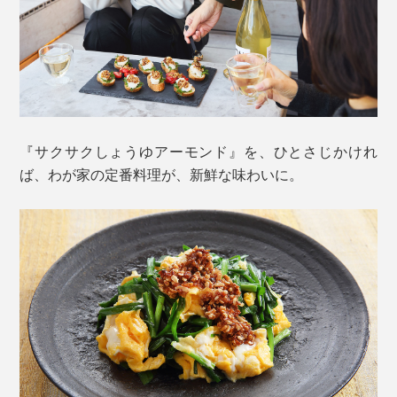
どうして、こんなにサクサクおいしいの？
おいしさの秘訣 1.
『サクサクしょうゆアーモンド』を、ひとさじかけれ
素焼きしたローストアーモンドを、細かくカット。さら
ば、わが家の定番料理が、新鮮な味わいに。
に、砕いたフライドオニオンと、フライドガーリックも
加えることで、ますます、香り高く。