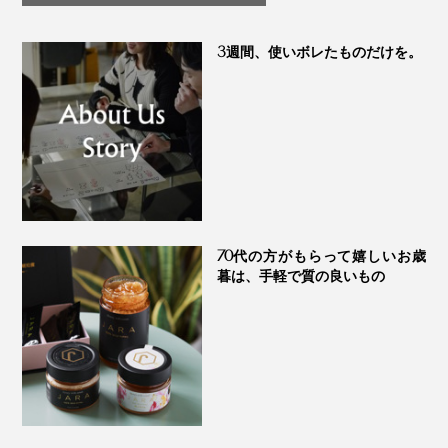
つ」｜My Honey
3週間、使いボレたものだけを。
本品は、お試し用にぴったりの単品1本。ひとさじで、
切っただけの野菜、いつもの炒め物、焼き魚やソテー、
パン、ご飯が、まだ体験したことがないおいしさに、生
70代の方がもらって嬉しいお歳
まれ変わりますよ。
暮は、手軽で質の良いもの
あなたも、新感覚の“食べる調味料”、味わってみてくだ
さい。きっとハマるはず！