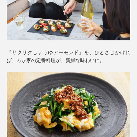
どうして、こんなにサクサクおいしいの？
おいしさの秘訣 1.
『サクサクしょうゆアーモンド』を、ひとさじかけれ
素焼きしたローストアーモンドを、細かくカット。さら
ば、わが家の定番料理が、新鮮な味わいに。
に、砕いたフライドオニオンと、フライドガーリックも
加えることで、ますます、香り高く。