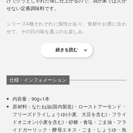
けでグッとしゃれた味に仕上がるので、我が家では欠か
凍らせた後も、真空乾燥させていく過程で、溶けてしま
せない定番調味料です。
ったり……試作を何度もくり返すことで、フリーズドラ
タイやヒラメを、レタスやミョウガ、青じそ、カイワレ
イしょうゆは、完成しました。
シリーズ4種それぞれに個性があり、食材やお酒に合わ
といっしょに、ご飯にのっければ、「白身魚のサクサク
せて、その日の味を選ぶのも楽しみ。
しょうゆアーモンド丼」に。
しょうゆもろみを足すことで、風味とまろやかさがアッ
プ。しょうゆもろみは、しょうゆを搾る前のペースト
続きを読む
状、つまり、“しょうゆの素”です。
仕様・インフォメーション
内容量：90g×1本
原材料：なたね油(国内製造)・ローストアーモンド・
フリーズドライしょうゆ(小麦、大豆を含む)・フライ
ドオニオン(小麦を含む)・砂糖・食塩・ごま油・フラ
イドガーリック・酵母エキス・ごま・しょうゆ・魚