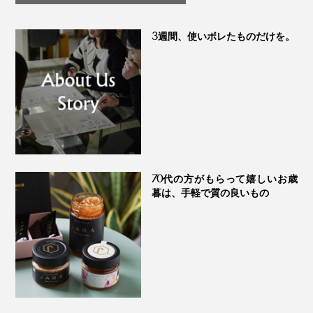
つ」｜My Honey
3週間、使いボレたものだけを。
本品は、お試し用にぴったりの単品1本。ひとさじで、
切っただけの野菜、いつもの炒め物、焼き魚やソテー、
パン、ご飯が、まだ体験したことがないおいしさに、生
70代の方がもらって嬉しいお歳
まれ変わりますよ。
暮は、手軽で質の良いもの
あなたも、新感覚の“食べる調味料”、味わってみてくだ
さい。きっとハマるはず！