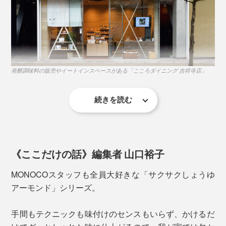
オイルごとかけることで、汁気のないパンやサラダ、パ
スタ麺、クラッカーとも和えやすいから、いろんな料理
に使えます。
肉や魚も、もっとおいしい。例えば、塩コショウをした
牛肉を、サッと焼いたステーキに、ソースとして添え
発酵調味料の販売やイートインスペースがある「こころダイニング 吉祥寺店」
て。
続きを読む
『サクサクしょうゆアーモンド』は、「食べるしょう
ゆ」をつくれないか？という試みから、生まれたそう。
《ここだけの話》編集者 山口裕子
まず、固形のフリーズドライしょうゆをつくるには、凍
らせる必要がありますが、しょうゆは水分以外、塩分や
MONOCOスタッフも全員大好きな「サクサクしょうゆ
アミノ酸、ブドウ糖といった成分が多く含まれているの
アーモンド」シリーズ。
で、凍りにくい性質。マイナス60℃で、やっと凍った
こんなおいしさ、知らなかった！一度、味わったら、手
状態になるほどです。
手間もテクニックも味付けのセンスもいらず、かけるだ
放せなくなる、新感覚の“食べる調味料”です。