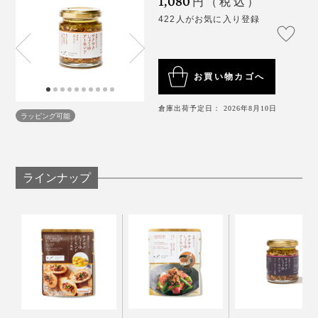
1,080
円（税込）
卵かけご飯、チキンと大葉をのせたバゲット、エビとブ
422人がお気に入り登録
ロッコリーのパスタ……具を入れても、味つけはこれだ
けでOK。
お買い物カゴへ
倉庫出荷予定日： 2026年8月10日
アーモンドは、抗酸化作用の高いビタミンE、整腸作用
ラッピング可能
のある食物繊維、肌にいいとされるビタミンB2がたっ
ぷり。さらに、薬膳料理の考え方では、アーモンドは、
肺を乾燥から守るとされています。
ベーシックな「サクサクしょうゆアーモンド」は、それ
ラインナップ
こそ万能。我が家では、炒め物、あえもの、しゃぶしゃ
ぶのタレなど、週に２、３回はこれに頼っています！
オイル仕立てのしょうゆ味、アーモンドの食感が、新し
いおいしさをつくってくれます。