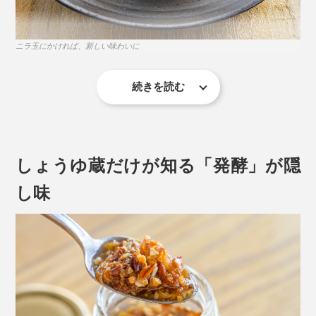
ニラ玉にかければ、新しい味わいに
サクサクした食感と香ばしさが、料理の味を、引き立て
続きを読む
てくれます。
切っただけ、蒸しただけの野菜も、食べ応えのある料理
に仕上がります。例えば、「冷ややっこ」や「茹でブロ
ッコリー」に。
おいしさの秘訣 2.
しょうゆ蔵だけが知る「発酵」が隠
しょうゆを、凍らせて真空乾燥した、フレーク状の「フ
し味
リーズドライしょうゆ」を配合。
しょうゆを搾る前の「もろみ」も加えているので、噛む
と、しょうゆと大豆の深い旨みがジュワッと広がりま
す。