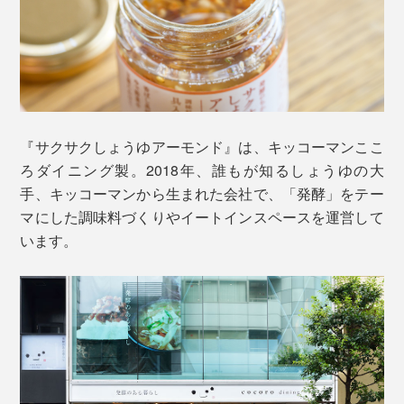
『サクサクしょうゆアーモンド』は、キッコーマンここ
切っただけの「アボカドとトマトのサラダ」に。それぞ
ろダイニング製。2018年、誰もが知るしょうゆの大
れかけるだけで、香味豊かな一品を味わえます。
手、キッコーマンから生まれた会社で、「発酵」をテー
マにした調味料づくりやイートインスペースを運営して
しょうゆを搾る前のしょうゆもろみ
います。
おいしさの秘訣 3.
クセの少ないなたね油で、オイル漬けにすることで、ア
ーモンド粒やフリーズドライしょうゆを湿気から守っ
て、サクサクの食感をキープ。