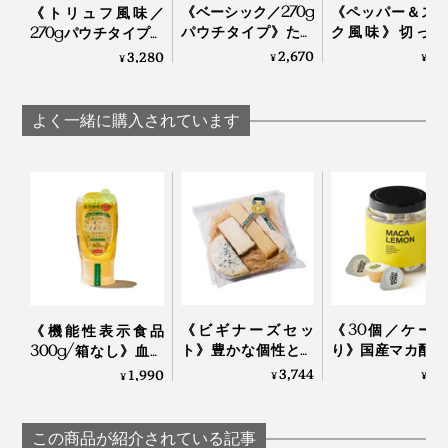
《ベーシック／270g
《ペッパー＆ス
《トリュフ風味／
パウチタイプ》たっ
ク風味》切った
270gパウチタイプ》
ぷり大容量！ サクサ
け・ゆでただけ
トリュフの香りが、
2,670
1,
3,280
¥
¥
¥
クのアーモンド粒と
材が、絶品おつ
旨みをアップ！サク
風味豊かなもろみ入
に変わる「食べ
サクのアーモンド粒
りしょうゆが、料理
味料」｜サクサ
と風味豊かなもろみ
よく一緒に購入されています
をグンとおいしくす
ょうゆアーモンド
入りしょうゆが、料
る「食べる調味料」
理をグンとおいしく
｜サクサクしょうゆ
する「食べる調味
料理研究家・中医薬膳師の村岡奈弥さんのアドバイスの
アーモンド
料」｜サクサクしょ
うゆアーモンド トリ
もと、栄養と食感にすぐれた『サクサクしょうゆアーモ
ュフ風味
ンド』はできあがりました。
《ビギナーズセッ
《30個／ケー
《機能性表示食品
ト》豊かな個性と食
り》国産マカ配合
300g/箱なし》血糖
べやすさが両立する
はハイボール、
値上昇をゆるやかに
3,744
6,
1,990
¥
¥
¥
4種のチーズ
白湯に混ぜるだ
する水溶性食物繊維
（MONOCO限定）
「活力シロップ
入り。「からだに優
｜Fermier フェルミエ
マカレモン
しいイヌリンはちみ
この商品が紹介されている記事