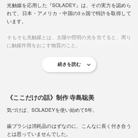
します。
光触媒を応用した『SOLADEY』は、その実力を認めら
れて、日本・アメリカ・中国の3ヵ国で特許を取得して
これは、ブラッシング時にマイナス電子が発生すると光
います。
る、「HOTARU（蛍）ランプ」。『SOLADEY』ならで
はの光触媒効果が、目でチェックできる仕組み。
そもそも光触媒とは、太陽や照明の光を当てると、周り
に触媒作用をおこす物質のこと。
続きを読む
多くは、粉末状の酸化チタンで、現在では消臭や菌分解
のために、医薬品や食品、塗料、あらゆる分野で使われ
ています。
《ここだけの話》制作 寺島聡美
『SOLADEY』は、光触媒技術が生まれたばかりの1970
年代に、歯ブラシへ応用することを思いついた、創業
気づけば、SOLADEYを使い始めて5年。
者・中川善典氏のアイデアから生まれました。
そのまま歯を磨くだけで、ブラシから歯の表面に、マイ
歯ブラシは消耗品のはずなのに、こんなに長く付き合う
ナス電子が次々にアタック！
とは思っていませんでした。