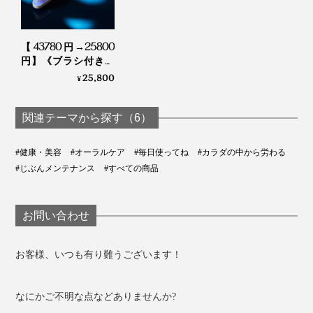
さらに、『SOLADEY』全モデル共通の特長として、ブ
ラシ部分のみ交換可能。本体は長く使えるので経済的で
す。
【43780円→25800
円】《ブラシ付き本
体＋替えブラシヘッ
25,800
「リズム3」に付属しているブラシは、「3列コンパク
¥
ド2本セット》世界
ト 星形キャッチ極細毛」1本。
初、刺激・振動なし
の「電子歯ブラシ」
関連テーマから探す（6）
｜PLAQLES プラクレ
ス
#健康・美容
#オーラルケア
#毎日使ってね
#カラダの中から労わる
#じぶんメンテナンス
#すべての商品
お問い合わせ
お客様、いつも有り難うございます！
なにかご不明な点などありませんか?