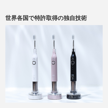
ら好みの強さに調整することもできます。
『SOLADEY』は、半導体（酸化チタン）とソーラーパ
ネルを内蔵した、特許取得の歯ブラシ。
世界各国で特許取得の独自技術
左／半導体の酸化チタン、右／ソーラーパネル
ブラシごと半導体部分を水で濡らしたら、歯磨きスター
ブラシごと水で濡らした半導体に、部屋の照明や太陽の
ト。すると、柄の一番下の部分が、ホワン、ホワンと青
光が当たると、光触媒の効果で、マイナスの電子が発生
白く点滅を始めます。