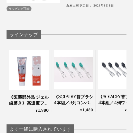
『SOLADEY』で磨いた歯の代替材は、虫歯菌がほとん
ブラシ」を選ぶところから楽しいのです。
本体のカラーは、清潔感のある「ピュアホワイト」、く
倉庫出荷予定日： 2026年8月8日
る必要ありません。
ど付着していませんが、一般的な歯ブラシで磨くと虫歯
ラッピング可能
すみ感がおしゃれな「ピンクベージュ」、スタイリッシ
歯磨き粉を使用する場合は、少量の使用でOKです。
菌がびっしり。『SOLADEY』の効果は歴然です。
たとえば、
ュな「ピアノブラック」の3色。
週1回を目安に、ブラシを外して、半導体部分を水洗
疲れていて、手早く済ませたい時は、「
全極細スパ
いしてください。
イラル毛
」
ラインナップ
③ ブラシの毛先が、軽く歯に触れるくらいの優しいタ
スペアブラシ交換の目安は1～2ヵ月です。毛先が開
歯周ポケットを優しくケアしたい時は、「
星形キャ
ッチで当て、1、2ミリずつ動かしながら、ずらしてい
いているように見えなくても、ブラシの効果や衛生
ッチ極細毛
」
く。
面から、交換をおすすめします。
着色汚れが気になりはじめたら、「
強ラバーポイン
ト毛
」
《使用上の注意》
④ 歯と歯肉の間は、「45℃の角度」でブラシを当て
『SOLADEY』本体を家族で共用しますと、ブラシの
外出先に1本だけ持っていくなら、「
ハニカムポイン
る。
装着を必要以上にくり返すことにより、製品寿命が
ト毛
」
短くなります。衛生的な観点からも、本体の共用は
⑤ 歯の表面は、歯に対して「直角の角度」でブラシを
避けてください。
など。
《SOLADEY替ブラシ
《SOLADEY替ブ
《医薬部外品 ジェル
当てる。
ペースメーカーを使用している方は使用しないで下
4本組／3列コンパク
4本組／4列ワイ
歯磨き》高濃度フッ
ト・強ラバーポイン
全極細スパイラ
さい。
素配合、口臭・歯周
1,430
1,
1,980
¥
¥
¥
⑥ 奥歯の溝、前歯の裏側、歯と歯のすき間は、ブラシ
ト毛》コシのあるラ
毛》備長炭＋銀
病・知覚過敏ケア用
故障の原因となるので、お風呂場での使用はしない
の先端を掻き出すように当てる。
バー毛が歯垢をしっ
ン配合、ねじり
「薬用 ソラデー ガム
細部までつくり込まれた、ソーラー歯ブラシ
で下さい。
かりと落とす、コン
凹凸で歯垢をか
トリートメントプラ
よく一緒に購入されています
『SOLADEY』。ぜひ、歯磨き粉なしで磨いてみて、驚
充電が完了したら、充電ケーブルをぬいて下さい。
パクト替ブラシ｜
とる、極細毛替
スS」｜SOLADEY