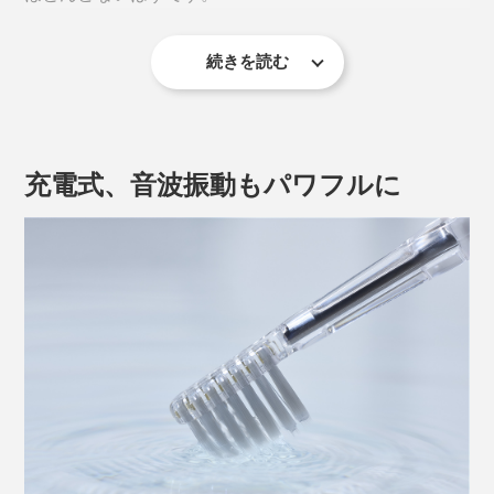
続きを読む
あのネバつきの正体こそ、虫歯菌がつくる歯垢（しこ
う）。
私たちが食事した後、食べかすから糖質を分解して、ネ
充電式、音波振動もパワフルに
バネバした歯垢をつくります。この歯垢が、虫歯や歯周
病のもとになるのです。
歯垢は水に溶けにくいので、まずは、ブラッシングで取
り除きたいもの。