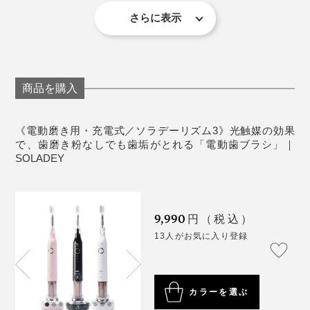
（※天然歯の代わりに、歯とほぼ同じ成分で、実験用に生成したアパタイト
ペレット）
毛の硬さ：やわらかめ
さらに表示
『SOLADEY』の光触媒効果を、最大限に発揮するに
耐熱温度：60℃
バッテリー残量がひと目でわかる、LEDゲージつき
は、「正しい磨き方」が欠かせません。
振動数：［ソフトモード］約18,000回／分 ［ノー
マルモード］約22,000回／分 ［パワフルモード］
① まずは、半導体部分を水で濡らしてからスイッチ
約26,000回／分
商品を購入
ON。歯磨き粉はなくてもOK、使う場合は少量で。
電源：リチウムイオン電池内蔵
給電：充電式（フル充電、パワフルモード、１日2回
《電動磨き用・充電式／ソラデーリズム3》光触媒の効果
② 『SOLADEY』の持ち方は、ペングリップ（鉛筆持
使用で約20日間
で、歯磨き粉なしでも歯垢がとれる「電動歯ブラシ」｜
ち）で。
SOLADEY
製造国：［本体・専用スタンド］中国 ［ブラシ］
日本
どちらも歯磨き剤を使わなくても、歯がツルツル、キュ
《使い方》
ッキュ！となる気持ちよさ。ちょっと気分を変えたい時
9,990
先端のブラシを装着したまま、本体の黒い半導体部
円（税込）
は、「
木曽檜歯磨きジェル
」をワンプッシュ。口に入れ
分まで水で濡らしてから、磨いてください。
13人がお気に入り登録
た瞬間、ヒノキとハッカの香りで、リフレッシュモード
通常の部屋の明るさで、光触媒の効果があります。
に。
『SOLADEY』で50回以上磨いた歯の代替材には、虫歯菌（S.ミュータンス菌）が
明るさの目安は、鏡にご自身のお顔が映る程度、ま
ほとんど付着しなかった
たはソーラー電卓が使える程度で、電気の光でも自
セット内容：本体、ブラシ、充電台、ケーブル（Type-C）、USB電源アダプタ
カラーを選ぶ
なんといっても、SOLADEYの歯磨きタイムは、「替え
然光でも問題ありません。また、保管時に光を当て