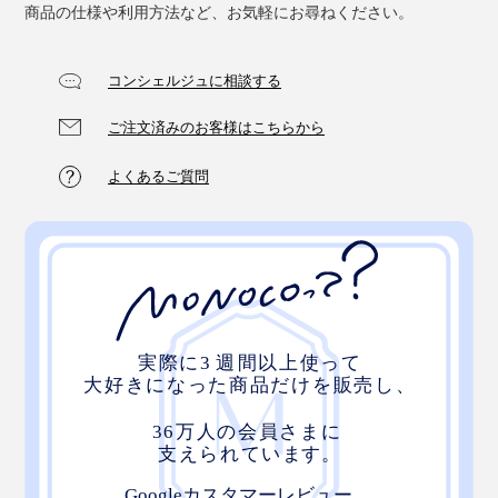
商品の仕様や利用方法など、お気軽にお尋ねください。
一般的な歯ブラシの毛の断面は丸状ですが、「３列コン
パクト 星形キャッチ極細毛」は、一本一本の断面が星
コンシェルジュに相談する
の形状。
ご注文済みのお客様はこちらから
ブラシのエッジでより多くの歯垢をからめとり、さらに
よくあるご質問
極細加工を施した毛先で、歯と歯の間や歯周ポケットま
で入り込み、しっかり磨けます。
※替えブラシ「３列コンパクト 星形キャッチ極細毛／4本セット」はこちら
＞