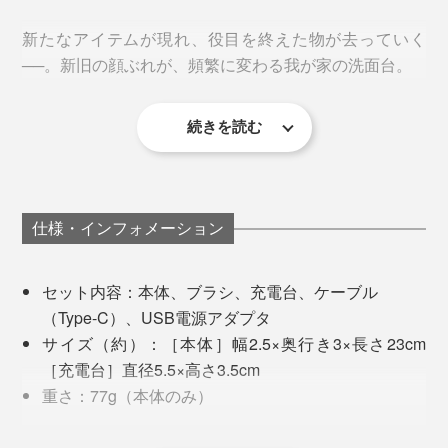
1回3分で自動的にOFF。もっと長く磨きたい場合は、も
う１度スイッチをONにしてください。
歯と歯垢のしつこい結びつきを弱めながら、ブラッシン
新たなアイテムが現れ、役目を終えた物が去っていく
グできるので、効率よく歯垢を除去。しかも、磨いた歯
──。新旧の顔ぶれが、頻繁に変わる我が家の洗面台。
前モデル「リズム2」が電池式だったのに対し、「リズ
には、歯垢がつきにくくなります。
ム３」は充電式に進化。1日2回3分ずつ磨くとして、１
続きを読む
回のフル充電で約20日間使えます。
歯に付着しにくくなった歯垢を、『SOLADEY』で軽く
その中でも、長老のような存在になっているのが、
ブラッシングすれば、歯磨き粉なしでも、あなたの歯は
SOLADEYの
手磨き用歯ブラシ
。5年前に購入して以
驚くほどツルッツルに。今までにない磨き心地を味わえ
来、替えブラシを4〜5週間に1度替えながら使い続けて
1981年、発売当時の『SOLADEY』
るはずです。
います。
仕様・インフォメーション
歯科医療機器メーカーから独立した中川氏は、大阪市に
実際に、歯に虫歯菌がつきにくいことが岡山大学歯学部
最近、ピアノみたいな黒いボディと充電式スタンドに惹
株式会社シケン（当時は歯健）を創業。研究を重ねて、
セット内容：本体、ブラシ、充電台、ケーブル
の論文で実証されています。
かれて、
電動磨き用「リズム3」
もわが家にお迎えしま
独自技術で「棒状の酸化チタン」の開発に成功。
（Type-C）、USB電源アダプタ
した。これが、ただブラシを歯に当てて、リズミカルな
サイズ（約）：［本体］幅2.5×奥行き3×長さ23cm
歯の代替材
を、『SOLADEY』と一般的な歯ブラシ
振動に任せているだけでいいのでラク！充電の残量が一
（※）
1981年、棒状の酸化チタンとソーラーパネルを内蔵し
［充電台］直径5.5×高さ3.5cm
で、それぞれブラッシング後、虫歯菌（S.ミュータンス
目で分かるのが、地味に良いところです。
た歯ブラシ、『SOLADEY』を発売し、以来、光触媒の
重さ：77g（本体のみ）
菌）の培地に12時間浸けて培養したところ、結果は、ご
効果や磨きやすさを高めながら、40年以上も販売を続け
材質：［本体］ABS樹脂、アクリル樹脂、酸化チタ
覧のとおり。
てきました。
ン、太陽電池 ［ブラシ］飽和ポリエステル樹脂