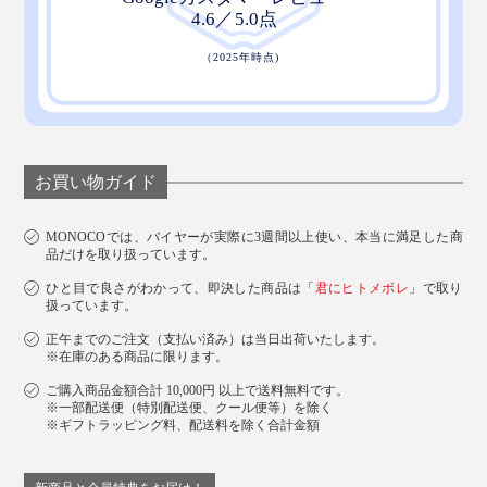
お買い物ガイド
替ブラシは、ブラシ形状やサイズのバリエーションが豊
MONOCOでは、バイヤーが実際に3週間以上使い、本当に満足した商
富。大人から子ども用までそろっているので、お好みの
品だけを取り扱っています。
ものを選んでください。
ひと目で良さがわかって、即決した商品は「
君にヒトメボレ
」で取り
扱っています。
『SOLADEY』のブラシは、すべて日本製。熟練の職人
正午までのご注文（支払い済み）は当日出荷いたします。
※在庫のある商品に限ります。
たちが目と手で、丁寧な作業と厳しい検品を行い、高品
ご購入商品金額合計 10,000円 以上で送料無料です。
質な商品を届けています。
※一部配送便（特別配送便、クール便等）を除く
※ギフトラッピング料、配送料を除く合計金額