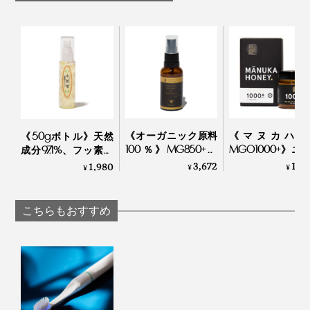
SOLADEY
シ｜SOLADEY
きの「ツルッツル」を体感してください。
鏡を見ながらブラッシングするとより効果的。磨いた後
のツルッとした気持ちよさを知ると、『SOLADEY』で
の歯磨きが、ますます楽しくなるはずです。
歯の状態やその日の気分に合わせて、自分好みの“磨き
《オーガニック原料
《マヌカハニ
《50gボトル》天然
100％》MG850+マ
MGO1000+》ニ
成分97.1%、フッ素・
心地”を作っていくのも、私にとっては歯磨きの楽しみ
ヌカハニー配合、ア
ジーランド政府
発泡剤・研磨剤・保
3,672
19,
1,980
¥
¥
¥
のひとつです。
ルコール・保存料フ
定、非加熱・無
存料・合成原料フリ
リーの「マヌカ＆プ
薬・100％天然
ーの「木曽檜歯磨き
ロポリス スプレー」
カハニー（保証
ジェル」
こちらもおすすめ
｜24 ORGANIC DAYS
付）｜トゥルー
ー
写真はソラデーオリジナル「
薬用 ソラデー ガムトリートメント＋S
」