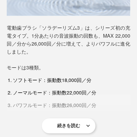
電動歯ブラシ「ソラデーリズム3」は、シリーズ初の充
電タイプ。1分あたりの音波振動の回数も、MAX 22,000
回／分から26,000回／分に増えて、よりパワフルに進化
しました。
ところが、歯磨きというと、歯の表面ばかりをゴシゴシ
磨いている人が多く、一般的な歯ブラシでは、約6割し
モードは3種類。
か汚れがとれていないそうです。
ソフトモード：振動数18,000回／分
これからは、『SOLADEY』で磨いてください。歯磨き
ノーマルモード：振動数22,000回／分
粉なしで磨いても、歯に溜まった歯垢が、今まで以上に
取れる、取れる！
パワフルモード：振動数26,000回／分
歯垢がドンドン落ちやすくなる理由は、『SOLADEY』
独自の光触媒効果のおかげです。
続きを読む
電源ボタンを押すたびに切り替えられるので、磨きなが