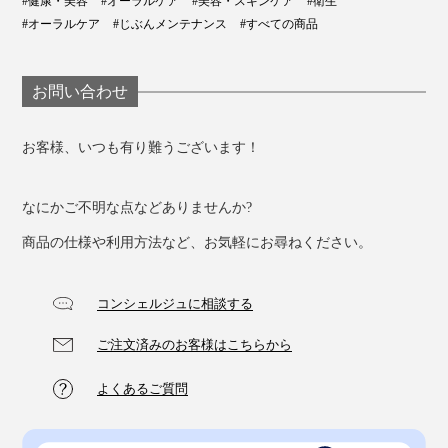
#健康・美容
#オーラルケア
#美容・スキンケア
#衛生
#オーラルケア
#じぶんメンテナンス
#すべての商品
お問い合わせ
細部までつくり込まれた、光触媒歯ブラシ
お客様、いつも有り難うございます！
『SOLADEY』。ぜひ、歯磨き粉なしで磨いてみて、驚
きの「ツルッツル」を体感してください。
なにかご不明な点などありませんか?
商品の仕様や利用方法など、お気軽にお尋ねください。
コンシェルジュに相談する
ご注文済みのお客様はこちらから
よくあるご質問