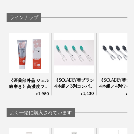
トブラシ→歯磨きペーストと、手間をかけて、歯の手入
れをしていましたが、『SOLADEY』なら、あとは歯間
歯と、しつこい歯垢の結びつきを弱めながら、ブラッシ
ラインナップ
フロスだけでもOK、と感じたそうです。
ングできるので、効率よく歯垢を除去。しかも、磨いた
一般的な歯ブラシの毛は円柱状ですが、「ハニカムポイ
歯には、歯垢がつきにくくなります。
ぜひ、あなたも『SOLADEY』ならではの磨き心地を、
ント毛」は、一本一本がハニカム状（六角形）にカット
体験してください。
されているので、ブラシ同士が隙間なく密着。
歯に付着しにくくなった歯垢を、『SOLADEY』で軽く
ブラッシングすれば、歯磨き粉なしでも、あなたの歯は
コシのある磨き心地と凸型のポイント毛が、歯間や溝の
驚くほどツルッツルに。今までにない磨き心地を味わえ
汚れを取り除いてくれます。
るはずです。
《SOLADEY替ブラシ
《SOLADEY替ブ
《医薬部外品 ジェル
4本組／3列コンパク
4本組／4列ワイ
歯磨き》高濃度フッ
ト・強ラバーポイン
全極細スパイラ
素配合、口臭・歯周
1,430
1,
1,980
¥
¥
¥
磨いた後のツルッとした気持ちよさを知ると、
ト毛》コシのあるラ
毛》備長炭＋銀
病・知覚過敏ケア用
バー毛が歯垢をしっ
ン配合、ねじり
「薬用 ソラデー ガム
『SOLADEY』での歯磨きが、ますます楽しくなるはず
かりと落とす、コン
凹凸で歯垢をか
トリートメントプラ
よく一緒に購入されています
です。
パクト替ブラシ｜
とる、極細毛替
スS」｜SOLADEY
SOLADEY
シ｜SOLADEY