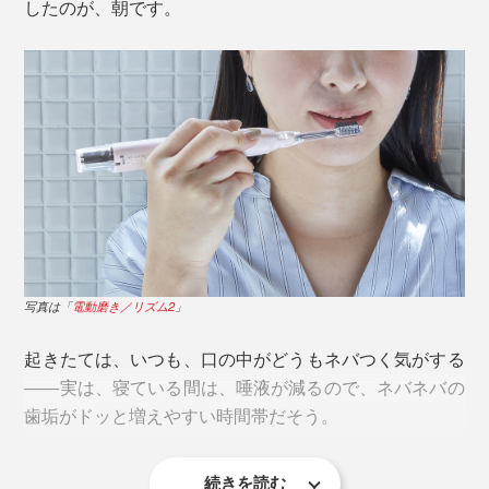
したのが、朝です。
1981年、棒状の酸化チタンとソーラーパネルを内蔵し
た歯ブラシ、『SOLADEY』を発売し、以来、光触媒の
マイナス電子をブラシへ伝えるための「導電部」も、新
効果や磨きやすさを高めながら、40年近く販売を続けて
たにデザイン。従来版より、面積は79％アップして、ス
きました。
テンレスボディに変わりました。
写真は「
電動磨き／リズム2
」
起きたては、いつも、口の中がどうもネバつく気がする
――実は、寝ている間は、唾液が減るので、ネバネバの
歯垢がドッと増えやすい時間帯だそう。
続きを読む