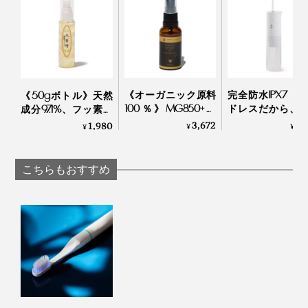
実際、歯に虫歯菌がつきにくいことは、岡山大学歯学部
《オーガニック原料
完全防水IPX7・
《50gボトル》天然
の論文で実証しています。
100％》MG850+マ
ドレスだから、
成分97.1%、フッ素・
替ブラシも種類豊富なので、好みのブラシ形状やサイ
ヌカハニー配合、ア
呂場でも、出張
発泡剤・研磨剤・保
3,672
7,
1,980
¥
¥
¥
ズ、子ども用も選べます。
ルコール・保存料フ
も使える「口腔
存料・合成原料フリ
歯の代替材
を、『SOLADEY』と一般的な歯ブラシ
（※）
リーの「マヌカ＆プ
器」｜APIYOO
ーの「木曽檜歯磨き
で、それぞれブラッシング後、虫歯菌（S.ミュータンス
『SOLADEY』のブラシは、すべて日本製。
ロポリス スプレー」
ジェル」
こちらもおすすめ
菌）の培地に12時間浸けて培養したところ、結果は、ご
｜24 ORGANIC DAYS
覧のとおり。
熟練の職人たちが目と手で、丁寧な作業と厳しい検品を
長年続けています。
（※）天然歯の代わりに、歯のエナメル質と、ほぼ同じ成分で、実験用に生成し
たアパタイトペレット