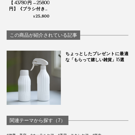
【43780円→25800
円】《ブラシ付き本
体＋替えブラシヘッ
25,800
¥
ド2本セット》世界
初、刺激・振動なし
の「電子歯ブラシ」
この商品が紹介されている記事
｜PLAQLES プラクレ
ス
本体のカラーは、「ホワイト」「ブラック」「ブルー」
ちょっとしたプレゼントに最適
「ピンク」の4色です。
な「もらって嬉しい雑貨」15選
『SOLADEY』で50回以上磨いた歯の代替材には、虫歯菌（S.ミュータンス菌）が
ほとんど付着しなかった
『SOLADEY』で磨いた歯の代替材は、虫歯菌がほとん
ど付着していませんが、一般的な歯ブラシで磨いた代替
材は、虫歯菌がびっしり。『SOLADEY』の光触媒効果
関連テーマから探す（7）
は、歴然です。