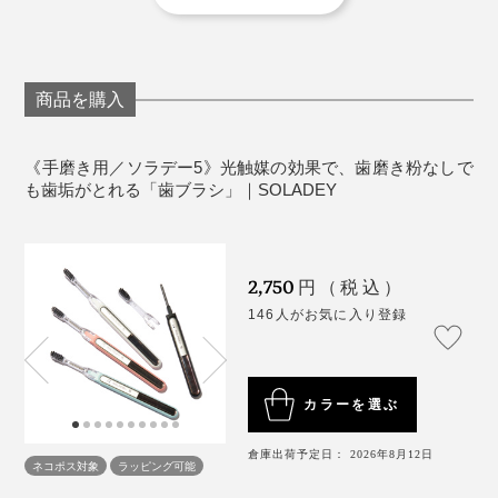
避けてください。
ブラシごと水で濡らした半導体に、部屋の照明や太陽の
週1回を目安に、ブラシを外して、半導体部分を水洗
③ブラシの毛先が、軽く歯に触れるくらいの優しいタッ
さらに、『SOLADEY』全モデル共通の特長として、ブ
光が当たると、光触媒の効果で、マイナスの電子が発生
いしてください。
チで当てる。
ラシ部分のみを、新しい替ブラシに交換するだけで、本
します。
スペアブラシ交換の目安は1～2ヵ月です。毛先が開
商品を購入
体は長く使えるので、実に経済的です。
いているように見えなくても、ブラシの効果や衛生
④ゴシゴシこすらず、ブラシを当てたところで1～2ミリ
そのまま歯を磨くだけで、ブラシから歯の表面に、マイ
面から、交換をおすすめします。
ずつ動かしながら、ずらしていく。
「ソラデー5」のブラシは、歯と歯の間にフィットしや
ナス電子が次々にアタック！
《手磨き用／ソラデー5》光触媒の効果で、歯磨き粉なしで
も歯垢がとれる「歯ブラシ」｜SOLADEY
すく、奥歯や歯の裏側も掻き出しやすい「ハニカムポイ
《商品仕様》
⑤歯と歯肉の間は、「45℃の角度」でブラシを当て
ント毛」を採用しています。
サイズ（約）：全長22.1cm
る。
重さ：約25g
2,750
円（税込）
材質：本体／ステンレス・AS樹脂・ABS樹脂・酸化
⑥歯の表面は、歯に対して「直角の角度」でブラシを当
146人がお気に入り登録
チタン
てる。
ブラシ／ナイロン・飽和ポリエステル樹脂
彼女は手磨き後、歯間フロスで手入れし、最後に、歯の
⑥ 奥歯の溝、前歯の裏側、歯と歯のすき間は、ブラシ
汚れが赤く染まる「歯垢チェック剤」を使ったところ、
※ペースメーカー、除細動器をご使用の方は、本品の使用を避けてくださ
カラーを選ぶ
い。
の先端を掻き出すように当てる。
なんと、汚れがほとんど残っていなかったそう。
倉庫出荷予定日： 2026年8月12日
ネコポス対象
ラッピング可能
鏡を見ながら、ぜひ効果的なブラッシングを。
それまでは、一般的な歯ブラシ→歯間フロス→ワンタフ