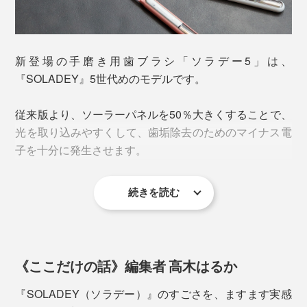
『SOLADEY』は、光触媒技術が生まれたばかりの1970
年代に、歯ブラシへ応用することを思いついた、創業
者・中川善典氏のアイデアから生まれました。
新登場の手磨き用歯ブラシ「ソラデー5」は、
『SOLADEY』5世代めのモデルです。
従来版より、ソーラーパネルを50％大きくすることで、
光を取り込みやすくして、歯垢除去のためのマイナス電
子を十分に発生させます。
続きを読む
歯垢がドンドン落ちやすくなる理由は、『SOLADEY』
1981年、発売当時の『SOLADEY』
ならではの、「光触媒効果」のおかげです。
《ここだけの話》編集者 高木はるか
歯科医療機器メーカーから独立した中川氏は、大阪市に
音が出ます
株式会社シケン（当時は歯健）を創業。研究を重ねて、
『SOLADEY（ソラデー）』のすごさを、ますます実感
独自技術で「棒状の酸化チタン」の開発に成功。