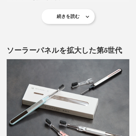
続きを読む
ソーラーパネルを拡大した第5世代
ところが、歯磨きというと、歯の表面ばかりをゴシゴシ
磨いている人が多く、一般的な歯ブラシでは、約6割し
か汚れがとれていないそうです。
多くは、粉末状の酸化チタンで、現在では消臭や菌分解
これからは、『SOLADEY』で磨いてください。歯磨き
のために、医薬品や食品、塗料、あらゆる分野で使われ
粉なしで磨いても、歯に溜まった歯垢が、今まで以上に
ています。
取れる、取れる！