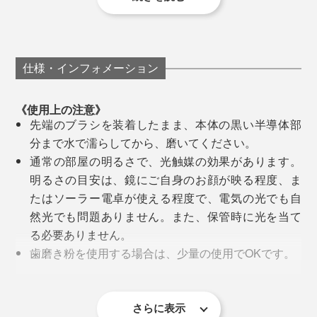
ステンレスボディの「導電部」。必ず指が触れるように設計されている
『SOLADEY』の光触媒効果を、最大限に発揮するに
ところが、夜『SOLADEY』で歯磨きしてから寝ると、
は、「正しい磨き方」が欠かせません。
磨いた直後の爽やかさが、まるで、朝まで続いているみ
持ち方が、力が入り過ぎないペングリップでも、奥歯を
たい。起きたてでも、口の中全体がサラッと軽い感覚な
磨きやすいパームグリップでも、指が導電部に触れるよ
仕様・インフォメーション
① 『SOLADEY』を、ペングリップ（鉛筆持ち）また
『SOLADEY』は、半導体（酸化チタン）とソーラーパ
のです。
うに設計しているので、効率的にマイナス電子が動きま
は、手のひらで握るパームグリップで持つ。
ネルを内蔵した、めずらしい歯ブラシ。
す。
《使用上の注意》
歯磨き粉なしで、ここまでスッキリ感が続くなんて、こ
先端のブラシを装着したまま、本体の黒い半導体部
んな歯ブラシは初めて！
分まで水で濡らしてから、磨いてください。
通常の部屋の明るさで、光触媒の効果があります。
同じく、『SOLADEY』に感激したMONOCOスタッフ
明るさの目安は、鏡にご自身のお顔が映る程度、ま
からは、こんなメッセージが届きました（手磨き用の旧
たはソーラー電卓が使える程度で、電気の光でも自
モデル「N4」を使用）
然光でも問題ありません。また、保管時に光を当て
る必要ありません。
歯磨き粉を使用する場合は、少量の使用でOKです。
『SOLADEY』本体を家族で共用しますと、ブラシの
装着を必要以上にくり返すことにより、製品寿命が
②ブラシと、接続部のTiO2半導体（酸化チタン）を水で
上／半導体の酸化チタン、下／ソーラーパネル
短くなります。衛生的な観点からも、本体の共用は
濡らす。
さらに表示