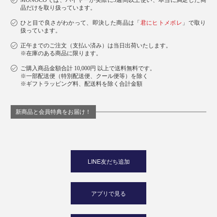
MONOCOでは、バイヤーが実際に3週間以上使い、本当に満足した商
品だけを取り扱っています。
ひと目で良さがわかって、即決した商品は「
君にヒトメボレ
」で取り
扱っています。
正午までのご注文（支払い済み）は当日出荷いたします。
※在庫のある商品に限ります。
ご購入商品金額合計 10,000円 以上で送料無料です。
※一部配送便（特別配送便、クール便等）を除く
※ギフトラッピング料、配送料を除く合計金額
新商品と会員特典をお届け！
LINE友だち追加
アプリで見る