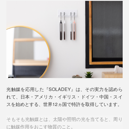
あのネバつきの正体こそ、虫歯菌がつくる歯垢（しこ
う）。
私たちが食事した後、食べかすから糖質を分解して、ネ
バネバした歯垢をつくります。この歯垢が、虫歯や歯周
病のもとになるのです。
光触媒を応用した『SOLADEY』は、その実力を認めら
れて、日本・アメリカ・イギリス・ドイツ・中国・スイ
歯垢は水に溶けにくいので、まずは、ブラッシングで取
スを始めとする、世界12ヵ国で特許を取得しています。
り除きたいもの。
そもそも光触媒とは、太陽や照明の光を当てると、周り
に触媒作用をおこす物質のこと。