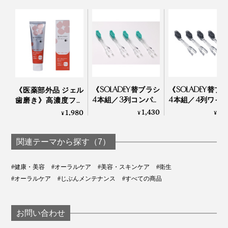
《SOLADEY替ブラシ
《SOLADEY替ブ
《医薬部外品 ジェル
4本組／3列コンパク
4本組／4列ワイ
歯磨き》高濃度フッ
ト・強ラバーポイン
全極細スパイラ
素配合、口臭・歯周
1,430
1,
1,980
¥
¥
¥
ト毛》コシのあるラ
毛》備長炭＋銀
病・知覚過敏ケア用
バー毛が歯垢をしっ
ン配合、ねじり
「薬用 ソラデー ガム
かりと落とす、コン
凹凸で歯垢をか
トリートメントプラ
関連テーマから探す（7）
パクト替ブラシ｜
とる、極細毛替
スS」｜SOLADEY
SOLADEY
シ｜SOLADEY
#健康・美容
#オーラルケア
#美容・スキンケア
#衛生
#オーラルケア
#じぶんメンテナンス
#すべての商品
お問い合わせ