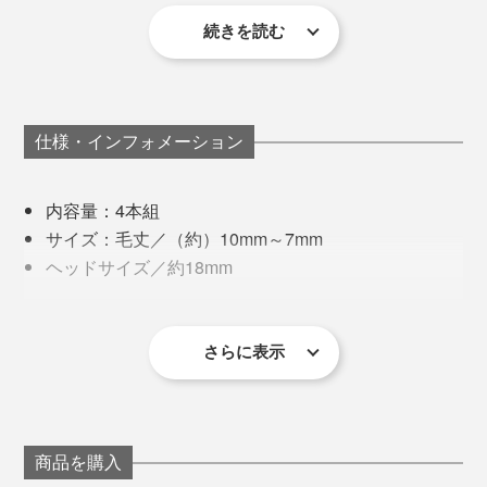
続きを読む
仕様・インフォメーション
内容量：4本組
サイズ：毛丈／（約）10mm～7mm
ヘッドサイズ／約18mm
材質：柄／PET、毛／ナイロン
毛の硬さ：ふつう
毛先が開いてきた時、または、ひと月を目安に、新しい
製造国：日本
さらに表示
ブラシに交換してください。
商品を購入