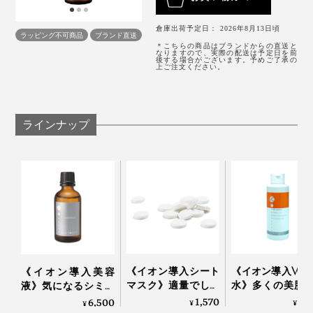
倉庫出荷予定日： 2026年8月13日頃
ラッピング不可商品
ブランド直送
＊こちらの商品はブランドからの直送と
なりますので、実際の配送は予定日を前
後する場合がございます。予めご了承の
上ご注文ください。
ラインナップ
スポイト付き容器で部分使いに最適です
《イオン導入シート
《イオン導入VC
《イオン導入美容
マスク》適量でしっ
水》多くの美肌
液》気になるシミや
かり潤う｜コインマ
を持つビタミン
くすみに、9％の高
1,570
5,
6,500
¥
¥
¥