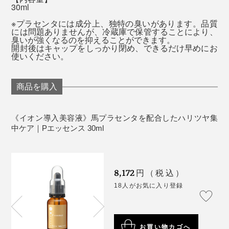
30ml
※プラセンタには成分上、独特の臭いがあります。品質
には問題ありませんが、冷蔵庫で保管することにより、
臭いが強くなるのを抑えることができます。
開封後はキャップをしっかり閉め、できるだけ早めにお
使いください。
商品を購入
3. 通常の美容液として
洗顔後、化粧水で肌を整えた後、顔全体になじませま
《イオン導入美容液》馬プラセンタを配合したハリツヤ集
す。
中ケア｜Pエッセンス 30ml
8,172
円（税込）
18人がお気に入り登録
お買い物カゴへ