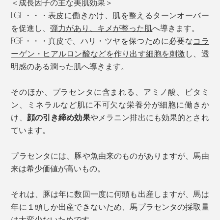
＜成長因子の主な美肌効果＞
EGF・・・表皮に働きかけ、肌を整えるターンオーバー
を促進し、
弾力があり、キメが整った肌
へ
導きます。
FGF・・・真皮で、ハリ・ツヤを保つために必要な
コラ
ーゲン・ヒアルロン酸などを作り出す細胞を刺激
し、透
明感のある潤った肌へ導きます。
そのほか、プラセンタに含まれる、アミノ酸、ビタミ
ン、ミネラルなど肌に不可欠な栄養分が細胞に働きか
け、
顔の引き締め効果
やメラニン排出にも効果的とされ
ています。
プラセンタには、豚や魚由来のものがありますが、馬由
来は希少価値が高いもの。
それは、豚は年に数回一度に何頭も出産しますが、馬は
年に１頭しか出産できないため、馬プラセンタの採取量
は大変少ないためです。