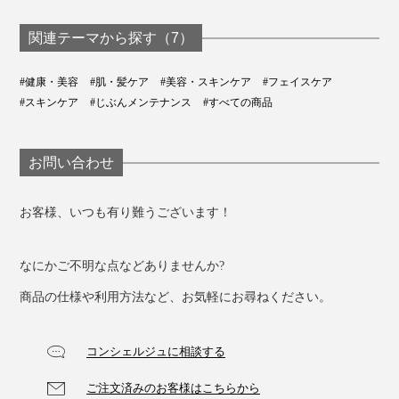
スク（30個入り）
で、毛穴とキメ
濃度ビタミンCを“直
える｜VCローシ
接”届ける｜Cエッセ
150ml
ンス 55ml
関連テーマから探す（7）
#健康・美容
#肌・髪ケア
#美容・スキンケア
#フェイスケア
#スキンケア
#じぶんメンテナンス
#すべての商品
お問い合わせ
お客様、いつも有り難うございます！
なにかご不明な点などありませんか?
商品の仕様や利用方法など、お気軽にお尋ねください。
コンシェルジュに相談する
ご注文済みのお客様はこちらから