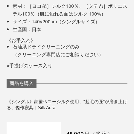
うですが、関東のマンション住まいでは、真冬でも
素材：［ヨコ糸］シルク100％、［タテ糸］ポリエス
『Silk Aura』＋羽毛布団で充分な温かさ。
テル100％（肌に触れる面はシルク 100%）
サイズ：140×200cm（シングルサイズ）
春は上にかける布団を薄くして。夏も、エアコンをかけ
生産国：日本
るなら『Silk Aura』1枚でちょうどいい。毛布は冬だけ
のものと思い込んでいましたが、『Silk Aura』は、もう
《お手入れ》
石油系ドライクリーニングのみ
1枚の皮膚のような感覚で一年中使えます。
（クリーニング専門店にご相談ください）
「将来寝たきりになったら、これを買おうかな」と思っ
長く快適に使える贈り物として、両親の誕生日祝い、引
※手提げのケース入り
たりもしましたが、やっぱり元の毛布には戻れない。
っ越し祝い、結婚祝いとしても最適。間違いなく感動し
てもらえるはずです！
商品を購入
「365日このとろけるような贅沢感が味わえるのであれ
ば、コスパ良し」「むしろ、これまで損してたのかも」
「早く買わなきゃ！」と脳内変換されてます（笑）
《シングル》家蚕ペニーシルク使用、“起毛の匠”が磨き上げ
る、傑作寝具｜Silk Aura
45,000
円（税込）