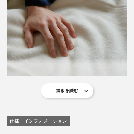
効率度外視で作られた、職人の矜持そのもの。5つ星ホ
テルのスイートルームでも味わえない贅沢の極みを、あ
なたの寝室で体感してください。
自宅で洗うとせっかくの起毛が損なわれてしまうので、
お手入れはクリーニング店へ。毛先に束感が出てきた
ら、洋服に使うようなブラシでブラッシングしてくださ
い。
カラーは、ピンクがかったベージュの「クラシックロー
ズ」、淡く高貴な紫の「ラベンダー」、無染色の「ピュ
続きを読む
アホワイト」の3色。
肌触りの第一印象だけでなく、寝心地も別格の心地よ
さ。一晩中、自然な温かさが続き、ムレることなくサラ
サラのままです。
仕様・インフォメーション
「温かさ」については、ウール100％のもの方が上のよ