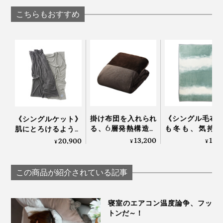
枕 ディーブレス
らしきしんぐ™
続く「シルク美
こちらもおすすめ
シートマスク」
WITH OR WITHO
掛け布団を入れられ
《シングル毛布
《シングルケット》
る、6層発熱構造の
も冬も、気持ち
肌にとろけるような
「オールインワン毛
い！綿毛布の自
柔らかさ…コットンだ
13,200
18,
20,900
¥
¥
¥
布」｜CRESCALORE
柔らかさ｜FLO
から一年中使える寝
OF LIGHT（LOO
落ちケット
SPOOL）
「GRAU」｜
この商品が紹介されている記事
LOOM&SPOOL
寝室のエアコン温度論争、フッ
トンだ～！