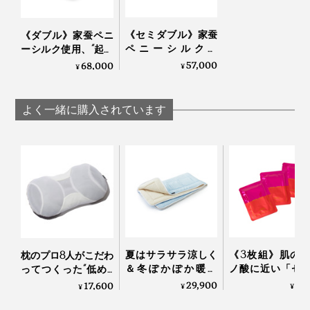
《セミダブル》家蚕
《ダブル》家蚕ペニ
ペニーシルク使
ーシルク使用、“起毛
用、“起毛の匠”が磨
の匠”が磨き上げる、
57,000
68,000
¥
¥
き上げる、傑作寝具
傑作寝具｜Silk Aura
｜Silk Aura
よく一緒に購入されています
夏はサラサラ涼しく
《3枚組》肌の
枕のプロ8人がこだわ
＆冬ぽかぽか暖か
ノ酸に近い「セ
ってつくった“低め3
い、敷くだけ「体圧
ン」たっぷり！“
センチ”の究極の枕｜
29,900
4,
17,600
¥
¥
¥
分散オールシーズン
ク由来の美容液”
PRO-８（プロハチ）
敷きパッド」｜すば
地よいしっとり