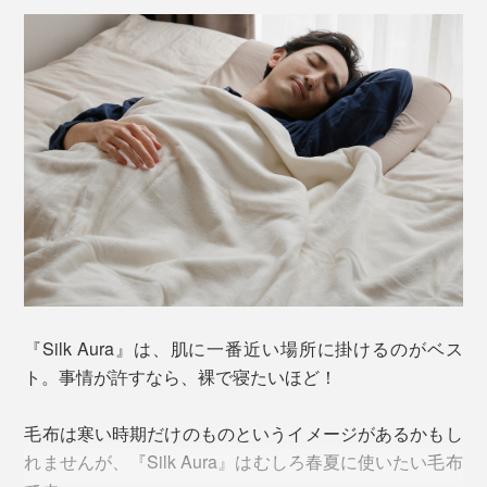
台の機械で1日当たり、たった8m（約3枚分）。
生地断面の比較
その日本屈指の技術力の高さは、ファッション界でも知
られ、欧米や国内の有名ファッションブランドから、コ
ート素材などの起毛の依頼が舞い込むほどだそうです。
シルクの繊維はそもそも空気を多く含むことのできる構
造ですが、ていねいに起毛することにより、さらにたく
『Silk Aura』は、肌に一番近い場所に掛けるのがベス
“織りの匠”、和田喜明氏
さんの空気を抱え込むことが可能に。
ト。事情が許すなら、裸で寝たいほど！
織り上がった生地は、水の力を使い、糸に負荷をかけ
熱伝導率が低く、夏は涼しくて冬は暖かい。しっとり肌
毛布は寒い時期だけのものというイメージがあるかもし
ず、じっくり時間をかけて染色。
に吸い付くようでいて、サラッとした感触。「毛布」を
れませんが、『Silk Aura』はむしろ春夏に使いたい毛布
超えた、傑作寝具です。