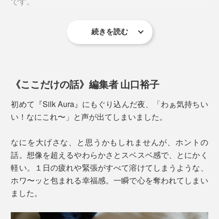
です。
起毛を繰り返してふわふわになった生地は、「額縁縫製
仕立て」に。別生地を使用してヘムに縫い付けるのでは
なく、四方すべてを同じ生地で折り返すことで、どこを
続きを読む
軽くてムレない『Silk Aura』一枚で過ごす夜は、快適そ
触っても天然シルクのなめらかさ。首元のチクチク感も
のもの。夏も、エアコンの冷えからボディを守ります。
ありません。
寒い季節は、『Silk Aura』の上に羽毛布団などをかけて
《ここだけの話》編集者 山口裕子
お休みください。羽毛布団と身体のスキマを埋めてく
れ、毛布が呼吸するように湿気を吸って放出し、気持ち
初めて『Silk Aura』にもぐり込んだ夜、「わぁ気持ちい
良く眠れます。
い！なにこれ〜」と声が出てしまいました。
なにを大げさな、と思うかもしれませんが、ホントの
話。想像を超えるやわらかさとスベスベ感で、とにかく
軽い。１日の疲れや緊張がすべて溶けてしまうような、
ホワ〜ッと包まれる幸福感。一瞬で心を奪われてしまい
ました。