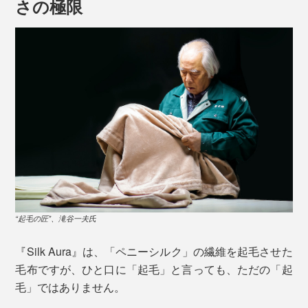
さの極限
シルクは、人間の皮膚の成分に近い18種類のアミノ酸構
造で、肌に刺激の少ない素材。
天然の調湿機能を持ち、綿の約1.5倍の吸湿性で湿気を
吸収し、外に放出。しっとりしているのにサラッと快
適、肌に吸いつくようななめらかさが特徴です。
“起毛の匠”、滝谷一夫氏
『Silk Aura』に使われているのは、シルクの中でも高品
『Silk Aura』は、「ペニーシルク」の繊維を起毛させた
質な「家蚕ペニーシルク」のみ。
毛布ですが、ひと口に「起毛」と言っても、ただの「起
毛」ではありません。
「ペニーシルク」の愛称は、その白さがイギリスのペニ