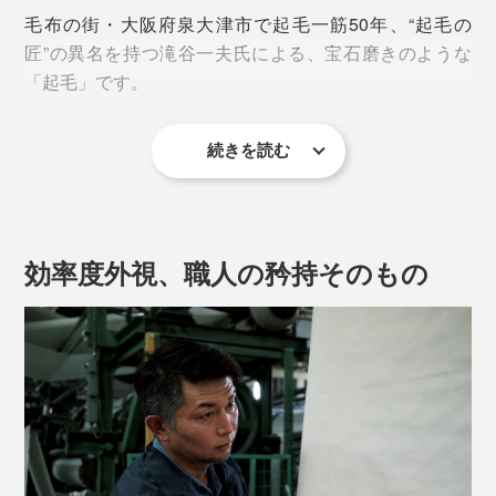
ー白銅貨に似ていることが由来。美しい光沢となめらか
毛布の街・大阪府泉大津市で起毛一筋50年、“起毛の
な手触りから、繊維の王様とも言われています。
匠”の異名を持つ滝谷一夫氏による、宝石磨きのような
「起毛」です。
続きを読む
“起毛の匠”がまず行うのは、その日の気温や湿度、シル
クの状態によって、起毛のスピード・回数・針のコンデ
ィションを見極めること。
効率度外視、職人の矜持そのもの
大量生産品は、同じ力・スピード・回数で機械まかせに
するところ、“起毛の匠”は回数を決めず、自らの手で確
かめながら、納得のいくまでひたすらに起毛とシャーリ
ング（毛先のカット）を繰り返すそう。
本品に使われているのは、高級スーツやコートにも使用
されるランクのシルク。繊維の長さやなめらかさなど、
さまざまな基準をクリアしたもののみを選りすぐってい