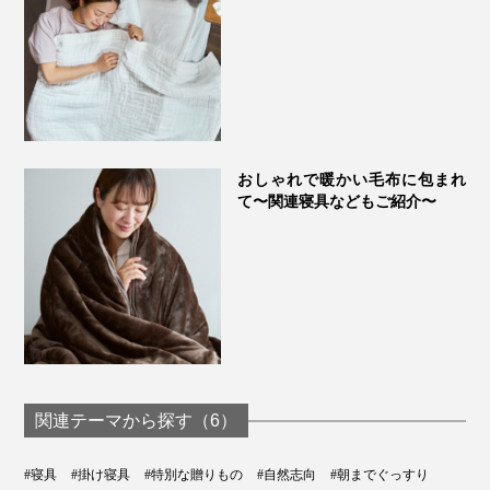
おしゃれで暖かい毛布に包まれ
て〜関連寝具などもご紹介〜
関連テーマから探す（6）
#寝具
#掛け寝具
#特別な贈りもの
#自然志向
#朝までぐっすり