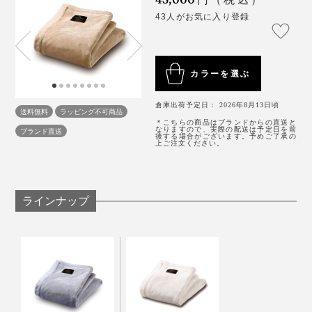
43人がお気に入り登録
カラーを選ぶ
倉庫出荷予定日： 2026年8月13日頃
送料無料
ラッピング不可商品
＊こちらの商品はブランドからの直送と
なりますので、実際の配送は予定日を前
ブランド直送
後する場合がございます。予めご了承の
上ご注文ください。
ラインナップ