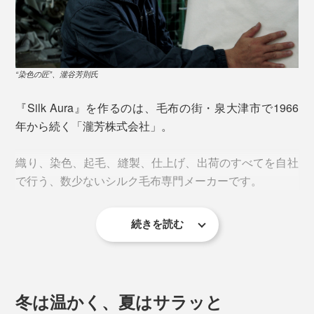
ます。
“染色の匠”、瀧谷芳則氏
『Silk Aura』を作るのは、毛布の街・泉大津市で1966
ロールブラシのような起毛針でブラッシングするごと
年から続く「瀧芳株式会社」。
に、毛足の密度・長さ・柔らかさが増し、約80〜100も
の緻密な工程を経て、肌ざわりは極限までなめらかに。
織り、染色、起毛、縫製、仕上げ、出荷のすべてを自社
毛布に命が吹き込まれます。
で行う、数少ないシルク毛布専門メーカーです。
同じシルクを使ったとしても、“起毛の匠”の手にかかる
続きを読む
と、仕上がりには歴然とした差が。
そのこだわりは、「起毛」のみならず、すべての工程
に。
冬は温かく、夏はサラッと
細く繊細なシルク糸で織り上げることができるのは、1