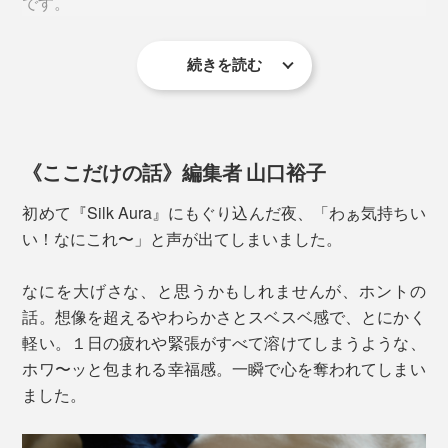
です。
起毛を繰り返してふわふわになった生地は、「額縁縫製
仕立て」に。別生地を使用してヘムに縫い付けるのでは
なく、四方すべてを同じ生地で折り返すことで、どこを
続きを読む
軽くてムレない『Silk Aura』一枚で過ごす夜は、快適そ
触っても天然シルクのなめらかさ。首元のチクチク感も
のもの。夏も、エアコンの冷えからボディを守ります。
ありません。
寒い季節は、『Silk Aura』の上に羽毛布団などをかけて
《ここだけの話》編集者 山口裕子
お休みください。羽毛布団と身体のスキマを埋めてく
れ、毛布が呼吸するように湿気を吸って放出し、気持ち
初めて『Silk Aura』にもぐり込んだ夜、「わぁ気持ちい
良く眠れます。
い！なにこれ〜」と声が出てしまいました。
なにを大げさな、と思うかもしれませんが、ホントの
話。想像を超えるやわらかさとスベスベ感で、とにかく
軽い。１日の疲れや緊張がすべて溶けてしまうような、
ホワ〜ッと包まれる幸福感。一瞬で心を奪われてしまい
ました。