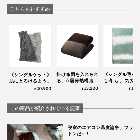
枕 ディーブレス
らしきしんぐ™
続く「シルク美
こちらもおすすめ
シートマスク」
WITH OR WITHO
掛け布団を入れられ
《シングル毛布
《シングルケット》
る、6層発熱構造の
も冬も、気持ち
肌にとろけるような
「オールインワン毛
い！綿毛布の自
柔らかさ…コットンだ
13,200
18,
20,900
¥
¥
¥
布」｜CRESCALORE
柔らかさ｜FLO
から一年中使える寝
OF LIGHT（LOO
落ちケット
SPOOL）
「GRAU」｜
この商品が紹介されている記事
LOOM&SPOOL
寝室のエアコン温度論争、フッ
トンだ～！