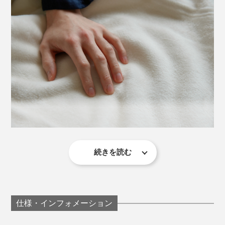
効率度外視で作られた、職人の矜持そのもの。5つ星ホ
テルのスイートルームでも味わえない贅沢の極みを、あ
なたの寝室で体感してください。
自宅で洗うとせっかくの起毛が損なわれてしまうので、
お手入れはクリーニング店へ。毛先に束感が出てきた
ら、洋服に使うようなブラシでブラッシングしてくださ
い。
カラーは、ピンクがかったベージュの「クラシックロー
ズ」、淡く高貴な紫の「ラベンダー」、無染色の「ピュ
続きを読む
アホワイト」の3色。
肌触りの第一印象だけでなく、寝心地も別格の心地よ
さ。一晩中、自然な温かさが続き、ムレることなくサラ
サラのままです。
仕様・インフォメーション
「温かさ」については、ウール100％のもの方が上のよ