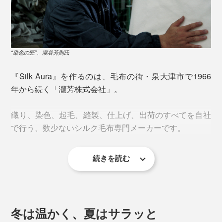
ます。
“染色の匠”、瀧谷芳則氏
『Silk Aura』を作るのは、毛布の街・泉大津市で1966
ロールブラシのような起毛針でブラッシングするごと
年から続く「瀧芳株式会社」。
に、毛足の密度・長さ・柔らかさが増し、約80〜100も
の緻密な工程を経て、肌ざわりは極限までなめらかに。
織り、染色、起毛、縫製、仕上げ、出荷のすべてを自社
毛布に命が吹き込まれます。
で行う、数少ないシルク毛布専門メーカーです。
同じシルクを使ったとしても、“起毛の匠”の手にかかる
続きを読む
と、仕上がりには歴然とした差が。
そのこだわりは、「起毛」のみならず、すべての工程
に。
冬は温かく、夏はサラッと
細く繊細なシルク糸で織り上げることができるのは、1