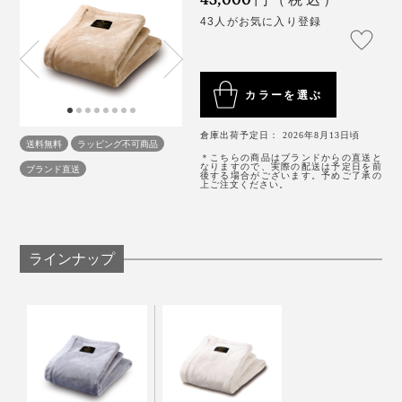
43人がお気に入り登録
カラーを選ぶ
倉庫出荷予定日： 2026年8月13日頃
送料無料
ラッピング不可商品
＊こちらの商品はブランドからの直送と
なりますので、実際の配送は予定日を前
ブランド直送
後する場合がございます。予めご了承の
上ご注文ください。
ラインナップ