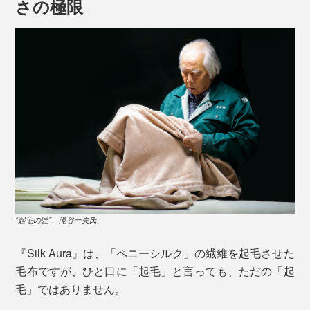
さの極限
シルクは、人間の皮膚の成分に近い18種類のアミノ酸構
造で、肌に刺激の少ない素材。
天然の調湿機能を持ち、綿の約1.5倍の吸湿性で湿気を
吸収し、外に放出。しっとりしているのにサラッと快
適、肌に吸いつくようななめらかさが特徴です。
“起毛の匠”、滝谷一夫氏
『Silk Aura』に使われているのは、シルクの中でも高品
『Silk Aura』は、「ペニーシルク」の繊維を起毛させた
質な「家蚕ペニーシルク」のみ。
毛布ですが、ひと口に「起毛」と言っても、ただの「起
毛」ではありません。
「ペニーシルク」の愛称は、その白さがイギリスのペニ