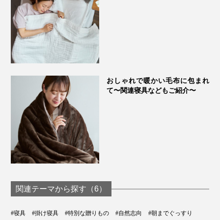
おしゃれで暖かい毛布に包まれ
て〜関連寝具などもご紹介〜
関連テーマから探す（6）
#寝具
#掛け寝具
#特別な贈りもの
#自然志向
#朝までぐっすり