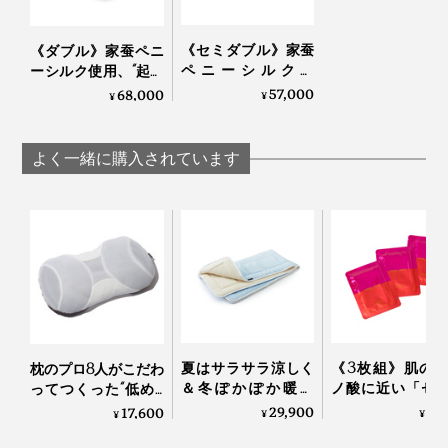
《セミダブル》家蚕
《ダブル》家蚕ペニ
ペニーシルク使
ーシルク使用、“起毛
用、“起毛の匠”が磨
の匠”が磨き上げる、
57,000
68,000
¥
¥
き上げる、傑作寝具
傑作寝具｜Silk Aura
｜Silk Aura
よく一緒に購入されています
夏はサラサラ涼しく
《3枚組》肌の
枕のプロ8人がこだわ
＆冬ぽかぽか暖か
ノ酸に近い「セ
ってつくった“低め3
い、敷くだけ「体圧
ン」たっぷり！“
センチ”の究極の枕｜
29,900
4,
17,600
¥
¥
¥
分散オールシーズン
ク由来の美容液”
PRO-８（プロハチ）
敷きパッド」｜すば
地よいしっとり