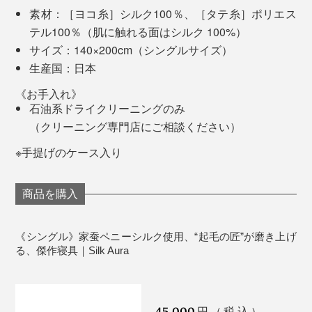
うですが、関東のマンション住まいでは、真冬でも
素材：［ヨコ糸］シルク100％、［タテ糸］ポリエス
『Silk Aura』＋羽毛布団で充分な温かさ。
テル100％（肌に触れる面はシルク 100%）
サイズ：140×200cm（シングルサイズ）
春は上にかける布団を薄くして。夏も、エアコンをかけ
生産国：日本
るなら『Silk Aura』1枚でちょうどいい。毛布は冬だけ
のものと思い込んでいましたが、『Silk Aura』は、もう
《お手入れ》
石油系ドライクリーニングのみ
1枚の皮膚のような感覚で一年中使えます。
（クリーニング専門店にご相談ください）
「将来寝たきりになったら、これを買おうかな」と思っ
長く快適に使える贈り物として、両親の誕生日祝い、引
※手提げのケース入り
たりもしましたが、やっぱり元の毛布には戻れない。
っ越し祝い、結婚祝いとしても最適。間違いなく感動し
てもらえるはずです！
商品を購入
「365日このとろけるような贅沢感が味わえるのであれ
ば、コスパ良し」「むしろ、これまで損してたのかも」
「早く買わなきゃ！」と脳内変換されてます（笑）
《シングル》家蚕ペニーシルク使用、“起毛の匠”が磨き上げ
る、傑作寝具｜Silk Aura
45,000
円（税込）