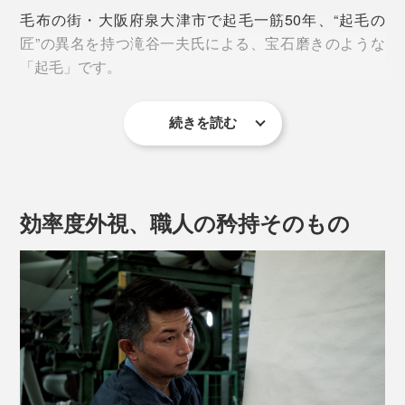
ー白銅貨に似ていることが由来。美しい光沢となめらか
毛布の街・大阪府泉大津市で起毛一筋50年、“起毛の
な手触りから、繊維の王様とも言われています。
匠”の異名を持つ滝谷一夫氏による、宝石磨きのような
「起毛」です。
続きを読む
“起毛の匠”がまず行うのは、その日の気温や湿度、シル
クの状態によって、起毛のスピード・回数・針のコンデ
ィションを見極めること。
効率度外視、職人の矜持そのもの
大量生産品は、同じ力・スピード・回数で機械まかせに
するところ、“起毛の匠”は回数を決めず、自らの手で確
かめながら、納得のいくまでひたすらに起毛とシャーリ
ング（毛先のカット）を繰り返すそう。
本品に使われているのは、高級スーツやコートにも使用
されるランクのシルク。繊維の長さやなめらかさなど、
さまざまな基準をクリアしたもののみを選りすぐってい