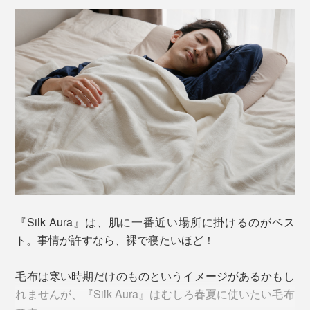
台の機械で1日当たり、たった8m（約3枚分）。
生地断面の比較
その日本屈指の技術力の高さは、ファッション界でも知
られ、欧米や国内の有名ファッションブランドから、コ
ート素材などの起毛の依頼が舞い込むほどだそうです。
シルクの繊維はそもそも空気を多く含むことのできる構
造ですが、ていねいに起毛することにより、さらにたく
『Silk Aura』は、肌に一番近い場所に掛けるのがベス
“織りの匠”、和田喜明氏
さんの空気を抱え込むことが可能に。
ト。事情が許すなら、裸で寝たいほど！
織り上がった生地は、水の力を使い、糸に負荷をかけ
熱伝導率が低く、夏は涼しくて冬は暖かい。しっとり肌
毛布は寒い時期だけのものというイメージがあるかもし
ず、じっくり時間をかけて染色。
に吸い付くようでいて、サラッとした感触。「毛布」を
れませんが、『Silk Aura』はむしろ春夏に使いたい毛布
超えた、傑作寝具です。