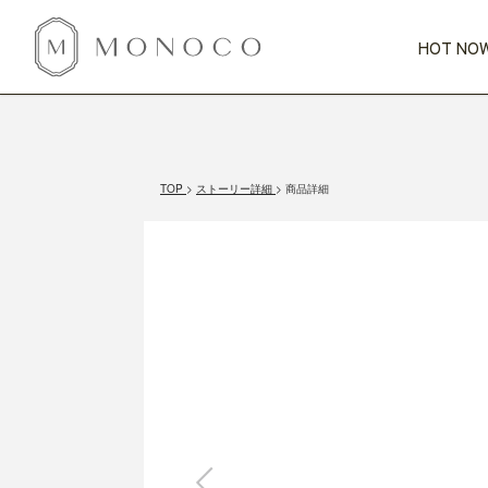
HOT NOW
新商品
CATEGORY
PRICE
SCENE
HOT NOW!
GIFTS
インテリア
1,000円未満
1,000円 
TOP
ストーリー詳細
商品詳細
今週のT
カテゴリから探す
価格から探す
シーンから探す
すべて
すべて
特別な贈りもの
家具
すべての
会話が弾む
収納
特集一
気のきく手土産
照明
毎日使ってね
インテリア雑貨
おまと
ベランダ・庭
アウト
インテリア／そ
キッチン
すべて