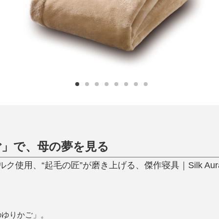
ひんやり今治タオル、生き返る〜
掃除・洗濯
肌・髪ケア
タオル
バスグッズ
スリッパ
ひんやりグッズ
防災用品
あったかグッズ
水筒
健康グッズ
日用品／その他
オーラルケア
ご」で、母の夢を見る
使用、“起毛の匠”が磨き上げる、傑作寝具｜Silk Aur
のゆりかご」。