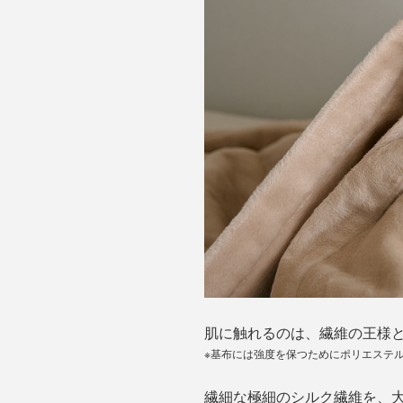
肌に触れるのは、繊維の王様と
※基布には強度を保つためにポリエステ
繊細な極細のシルク繊維を、大