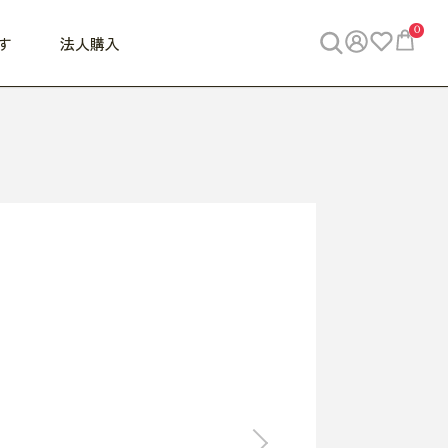
0
す
法人購入
WORK
ビジネス
ENJOY
寝具
10,000円 - 30,000円
30,000円以上
べて
すべて
すべて
すべて
らめきデスク
PC・スマホ関連
お出かけスパイス
敷き寝具
っと一息ふぅ
椅子・クッション
思い出トラベル
掛け寝具
っぱり清潔感
収納
外で過ごすって最高
パジャマ
事へGO
ビジネス／小物
好き・・にどっぷり
枕・小物
食料品
旅行・遊び
すべて
すべて