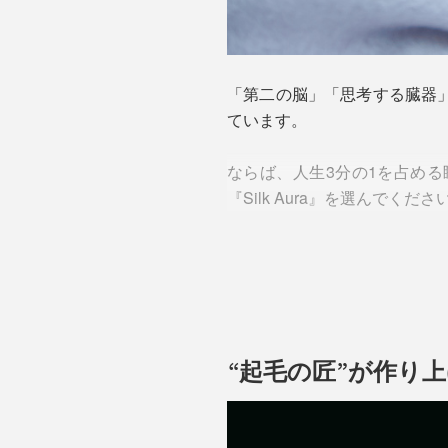
「第二の脳」「思考する臓器
ています。
ならば、人生3分の1を占め
『Silk Aura』を選んでくださ
“起毛の匠”が作り