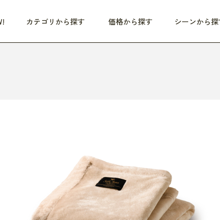
!
カテゴリから探す
価格から探す
シーンから探
つめた〜い夏、どうぞ！
HEALTHY
家電
HOME
ファッション
- 3,000円
3,000円 - 5,000円
5,000円 - 10,000円
OP10
すべて
すべて
すべて
すべて
す
朝までぐっすり
リビング家電
居心地のいい空間
服
ひ
商品 (新着順)
本気で休む
キッチン家電
家事ルンルン
バッグ
ほ
覧
いつも清潔
美容・健康家電
食いしん坊クラブ
靴・靴下
や
じぶんメンテナンス
オーディオ家電
料理と団らん
レイングッズ
仕
め割引
おうちエクササイズ
ファッション／小物
レット
の他
日用品
健康・美容
すべて
すべて