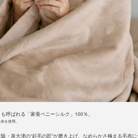
も呼ばれる「家蚕ペニーシルク」100％。
ル糸を使用。
阪・泉大津の“起毛の匠”が磨き上げ、なめらかさ極まる毛布