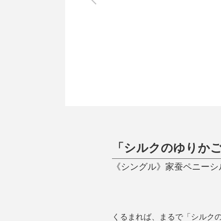
調理家電
調理器具
食器
タオル・ふきん
キッチン雑貨
「シルクのゆりか
《シングル》家蚕ペニーシルク
くるまれば、まるで「シルク