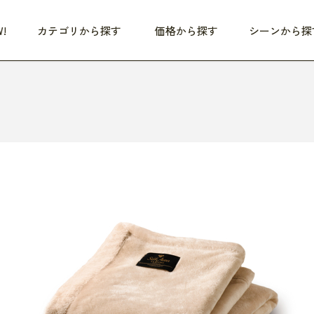
!
カテゴリから探す
価格から探す
シーンから探
つめた〜い夏、どうぞ！
HEALTHY
家電
HOME
ファッション
- 3,000円
3,000円 - 5,000円
5,000円 - 10,000円
OP10
すべて
すべて
すべて
すべて
す
朝までぐっすり
リビング家電
居心地のいい空間
服
ひ
商品 (新着順)
本気で休む
キッチン家電
家事ルンルン
バッグ
ほ
覧
いつも清潔
美容・健康家電
食いしん坊クラブ
靴・靴下
や
じぶんメンテナンス
オーディオ家電
料理と団らん
レイングッズ
仕
め割引
おうちエクササイズ
ファッション／小物
レット
の他
日用品
健康・美容
すべて
すべて