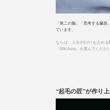
「第二の脳」「思考する臓器
ています。
ならば、人生3分の1を占め
『Silk Aura』を選んでくださ
“起毛の匠”が作り