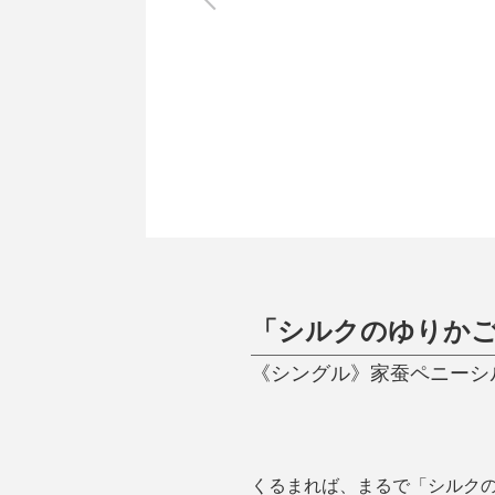
調理家電
調理器具
食器
タオル・ふきん
キッチン雑貨
「シルクのゆりか
《シングル》家蚕ペニーシルク
くるまれば、まるで「シルク