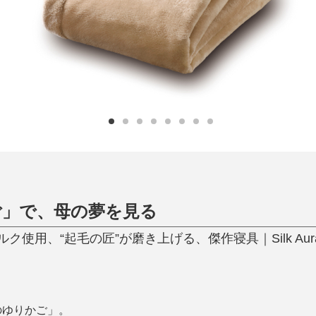
ひんやり今治タオル、生き返る〜
掃除・洗濯
肌・髪ケア
タオル
バスグッズ
スリッパ
ひんやりグッズ
防災用品
あったかグッズ
水筒
健康グッズ
日用品／その他
オーラルケア
ご」で、母の夢を見る
使用、“起毛の匠”が磨き上げる、傑作寝具｜Silk Aur
のゆりかご」。