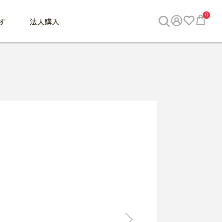
0
す
法人購入
WORK
ビジネス
ENJOY
寝具
10,000円 - 30,000円
30,000円以上
べて
すべて
すべて
すべて
らめきデスク
PC・スマホ関連
お出かけスパイス
敷き寝具
っと一息ふぅ
椅子・クッション
思い出トラベル
掛け寝具
っぱり清潔感
収納
外で過ごすって最高
パジャマ
事へGO
ビジネス／小物
好き・・にどっぷり
枕・小物
食料品
旅行・遊び
すべて
すべて