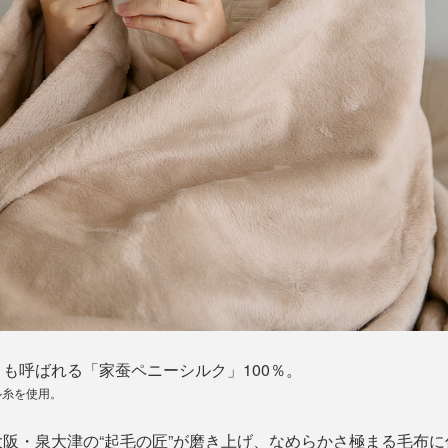
も呼ばれる「家蚕ペニーシルク」100％。
ル糸を使用。
阪・泉大津の“起毛の匠”が磨き上げ、なめらかさ極まる毛布