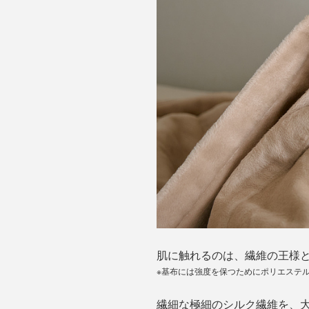
肌に触れるのは、繊維の王様と
※基布には強度を保つためにポリエステ
繊細な極細のシルク繊維を、大