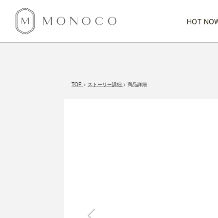
HOT NOW
新商品
CATEGORY
PRICE
SCENE
HOT NOW!
GIFTS
インテリア
1,000円未満
1,000円 
TOP
ストーリー詳細
商品詳細
今週のT
カテゴリから探す
価格から探す
シーンから探す
すべて
すべて
特別な贈りもの
家具
すべての
会話が弾む
収納
特集一
気のきく手土産
照明
毎日使ってね
インテリア雑貨
おまと
ベランダ・庭
アウト
インテリア／そ
キッチン
すべて