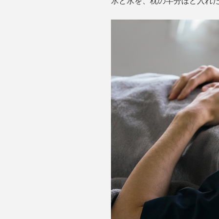
氷と水を、枕の半分ほど入れ