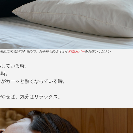
表面に水滴ができるので、お手持ちのタオルや
別売カバー
をお使いください
熱している時。
い時。
マがカーッと熱くなっている時。
冷やせば、気分はリラックス。