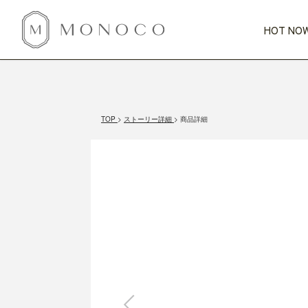
HOT NOW
新商品
CATEGORY
PRICE
SCENE
HOT NOW!
GIFTS
インテリア
1,000円未満
1,000円 
TOP
ストーリー詳細
商品詳細
今週のT
カテゴリから探す
価格から探す
シーンから探す
すべて
すべて
特別な贈りもの
家具
すべての
会話が弾む
収納
特集一
気のきく手土産
照明
毎日使ってね
インテリア雑貨
おまと
ベランダ・庭
アウト
インテリア／そ
キッチン
すべて