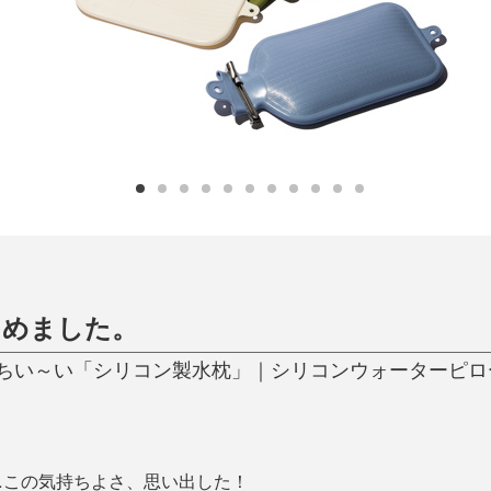
ひんやり今治タオル、生き返る〜
掃除・洗濯
肌・髪ケア
タオル
バスグッズ
スリッパ
ひんやりグッズ
防災用品
あったかグッズ
水筒
健康グッズ
日用品／その他
オーラルケア
じめました。
ちい～い「シリコン製水枕」｜シリコンウォーターピロ
…この気持ちよさ、思い出した！