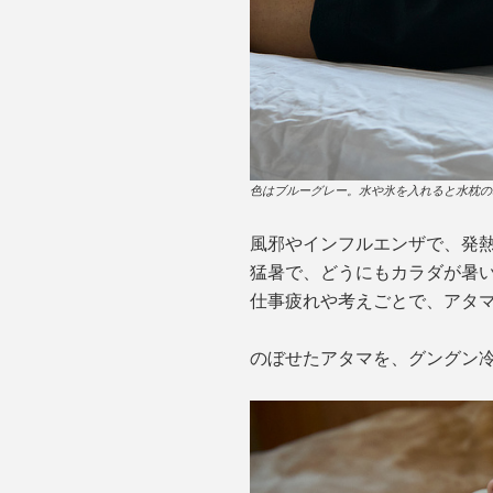
色はブルーグレー。水や氷を入れると水枕の
風邪やインフルエンザで、発
猛暑で、どうにもカラダが暑
仕事疲れや考えごとで、アタ
のぼせたアタマを、グングン