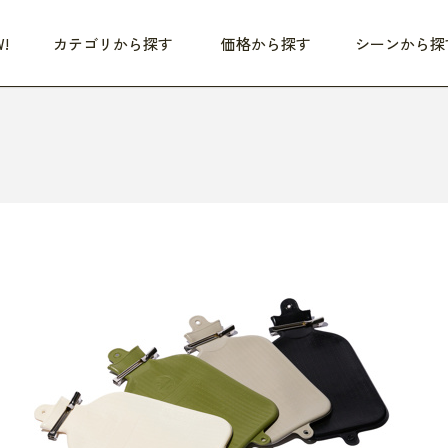
!
カテゴリから探す
価格から探す
シーンから探
つめた〜い夏、どうぞ！
HEALTHY
家電
HOME
ファッション
- 3,000円
3,000円 - 5,000円
5,000円 - 10,000円
OP10
すべて
すべて
すべて
すべて
す
朝までぐっすり
リビング家電
居心地のいい空間
服
ひ
商品 (新着順)
本気で休む
キッチン家電
家事ルンルン
バッグ
ほ
覧
いつも清潔
美容・健康家電
食いしん坊クラブ
靴・靴下
や
じぶんメンテナンス
オーディオ家電
料理と団らん
レイングッズ
仕
め割引
おうちエクササイズ
ファッション／小物
レット
の他
日用品
健康・美容
すべて
すべて