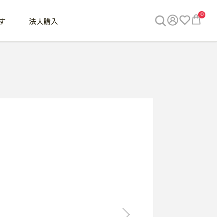
0
す
法人購入
WORK
ビジネス
ENJOY
寝具
10,000円 - 30,000円
30,000円以上
べて
すべて
すべて
すべて
らめきデスク
PC・スマホ関連
お出かけスパイス
敷き寝具
っと一息ふぅ
椅子・クッション
思い出トラベル
掛け寝具
っぱり清潔感
収納
外で過ごすって最高
パジャマ
事へGO
ビジネス／小物
好き・・にどっぷり
枕・小物
食料品
旅行・遊び
すべて
すべて