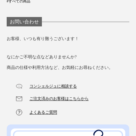
#すべての商品
想像以上の気持ちよさに、ご家族も2個3個と買うケース
が増えています」と由良さん。
お問い合わせ
仕事の休憩や昼寝（パワーナップ）にもぴったりなの
で、家族への贈り物や、夏のギフトにもどうぞ。
お客様、いつも有り難うございます！
なにかご不明な点などありませんか?
商品の仕様や利用方法など、お気軽にお尋ねください。
コンシェルジュに相談する
ご注文済みのお客様はこちらから
よくあるご質問