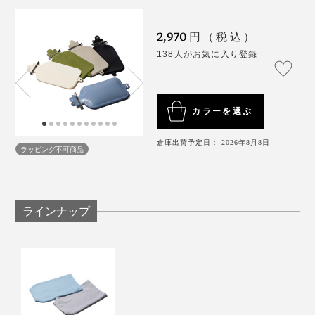
お子様の手の届かない場所に保管してください。
高温多湿の場所で保管しないでください。劣化の原
2,970
円（税込）
因になります。
138人がお気に入り登録
《商品仕様》
サイズ：（約）幅21.5×長さ47cm
カラーを選ぶ
重さ：約275g（留め金具つき）
材質：本体／シリコーン、留め金具／スチール
倉庫出荷予定日： 2026年8月8日
ラッピング不可商品
適正水量：約1.5～2.0ℓ
製造国：日本
ラインナップ
製造は、水枕をはじめ、医療用ゴムづくりを、やはり
100年以上つづけている、奈良・大和高田市の浪華ゴム
工業。
職人さんたちが、水枕ひとつひとつを、手で確認しなが
らつくっています。