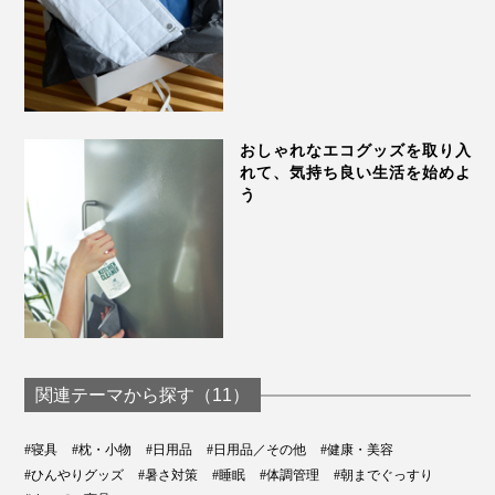
ず。これからは、『シリコンウォーターピロー』で、夏
も、冬も、“冷やしアタマ”の習慣を。
おしゃれなエコグッズを取り入
れて、気持ち良い生活を始めよ
う
関連テーマから探す（11）
#寝具
#枕・小物
#日用品
#日用品／その他
#健康・美容
「お子さんが熱を出した時、このピローを1個買って、
#ひんやりグッズ
#暑さ対策
#睡眠
#体調管理
#朝までぐっすり