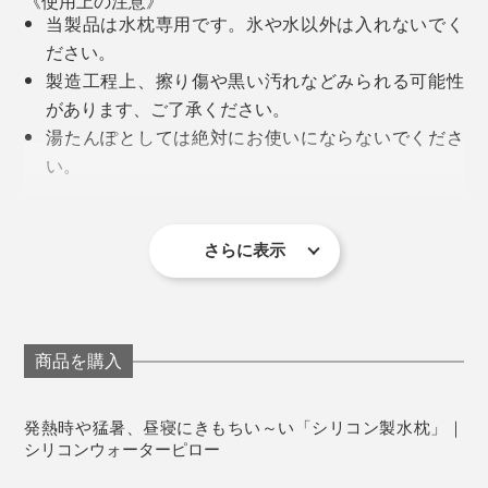
《使用上の注意》
当製品は水枕専用です。氷や水以外は入れないでく
ださい。
製造工程上、擦り傷や黒い汚れなどみられる可能性
があります、ご了承ください。
湯たんぽとしては絶対にお使いにならないでくださ
ゴム製が多かった、従来の水枕を、ゴムアレルギーや、
「水枕は、1900年頃に生まれて以来、ほぼ形が変わっ
い。
ゴムのニオイ・劣化対策として、シリコン製に替えまし
ていません。プロダクトデザインの観点から見て、形
水や氷を入れると水枕の表面に水滴ができます。お
た。
も、機能も、すぐれているものは、ずっと残ると考えて
手持ちのタオルや
別売のカバー
を巻いてご使用くだ
います。
さい。
さらに表示
（1）1.5～2リットルの水と氷（水枕の半分ほどが目
留め金具の部分にもタオルなどを巻いてご使用くだ
安）を入れます。水だけでもひんやり気持ちいい。冷た
だから、100年以上、そのままの形で残っている水枕
さい。
いのが好きな人は、氷多めに入れるなど、好みで調整
は、本当にいいものだと確信したから、自分でもつくり
使用中または保管中にべたつきや亀裂などが発生し
を。
たいと思いました」（由良さん）
た場合は、直ちに使用を中止してください。
商品を購入
使用した水は飲まないでください。
（2）水枕のなかの空気を、押し出すようにして抜いた
そこで、ゴム製の水枕を、シリコン製へ。現代の暮しに
使用後は水を抜き水洗いをした後、注水口を下にし
発熱時や猛暑、昼寝にきもちい～い「シリコン製水枕」｜
ら、金具で挟んで留めるだけ。あとは、手持ちのタオル
なじみやすいカラーもそろえました。
て陰干ししてください。
シリコンウォーターピロー
や、
別売の専用カバー
をつけてください。
天日干しをすると劣化の原因になります。