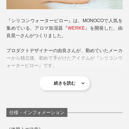
色はカーキ。水や氷を入れると水枕の表面に水滴ができるので、お手持ちのタオ
ルや
別売カバー
をお使いください
『シリコンウォーターピロー』は、MONOCOで人気を
集めている、アロマ加湿器『
WERKE
』を開発した、由
『シリコンウォーターピロー』も売り切れ続きで、
良晃一さんがつくりました。
MONOCOでは、半年以上前からお願いして、やっと在
庫を確保できたほどです。この機会、お見逃しなく。
プロダクトデザイナーの由良さんが、勤めていたメーカ
ーから独立後、初めて手がけたアイテムが『シリコンウ
使い方は、氷と水を入れる、昔ながらの「水枕」といっ
ォーターピロー』です。
しょ。
続きを読む
仕様・インフォメーション