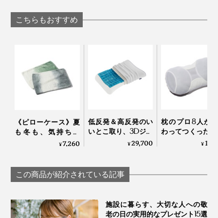
用した「冷たい布
敷きパッド」｜
枚重ねのガーゼケッ
団」｜The ICE 27
らしきしんぐ™
ト」｜ZEPPINハグエ
じつは、私たちのカラダのなかで、もっとも活発に働い
こちらもおすすめ
アー
て、発熱しやすいのは、「脳」。
脳は、自律神経をとおして、筋肉や臓器といった、すべ
ての器官をコントロールしていて、24時間365日働きつ
づけているので、つねに発熱している状態なのです。
自ら『シリコンウォーターピロー』を愛用している由良
さんが、水枕のよさを語ります。
カラダに負荷がかかると、脳の発熱量が増えて、「オー
バーヒート」状態に。のぼせや疲労感、頭痛が生じるこ
低反発＆高反発のい
枕のプロ8人が
《ピローケース》夏
「アタマを載せると、水がチャプチャプ、氷がぶつかっ
いとこ取り、3Dジェ
わってつくった“
とも。
も冬も、気持ちい
ルキューブの「テク
3センチ”の究極
い！綿毛布の自然な
29,700
17,
7,260
てカランと鳴る音は、水枕ならではの心地よさ。
¥
¥
¥
ノジェル枕」｜
｜PRO-８（プ
柔らかさ｜FLOOD
そんな時こそ、「水枕」でアタマから首にかけて走って
Technogel® pillow
チ）枕 ディーブレ
OF LIGHT（LOOM＆
いる、太い血管を冷やせば、冷たい血液が循環して、熱
SPOOL）
この商品が紹介されている記事
を冷ましやすくなります。
施設に暮らす、大切な人への敬
老の日の実用的なプレゼント15選