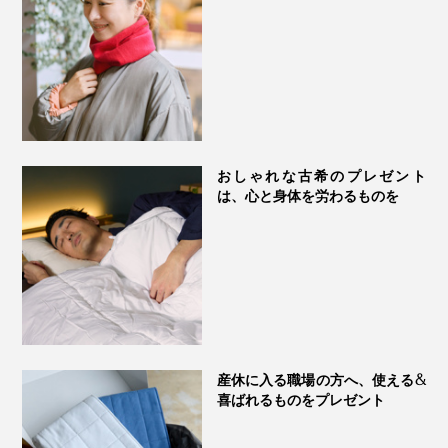
おしゃれな古希のプレゼント
ひんやりした冷たさと、水音があいまって、アタマに
は、心と身体を労わるものを
も、心にも、気持ちいい。全身がリラックスモードに入
れます。
さぁ、『シリコンウォーターピロー』で、“冷やしアタ
夏は、とくに、水枕の冷たさが心地いい。わたしは、
マ”習慣、はじめましょう。
1000メートル級の山地に住んでいますが、『シリコン
ウォーターピロー』があれば、クーラーなしでも、よく
眠れています」
産休に入る職場の方へ、使える&
喜ばれるものをプレゼント
あなたも、なつかしの「水枕」で寝てみたくなったは