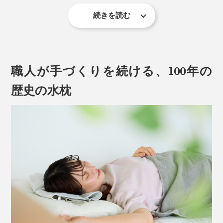
続きを読む
近年、冬はインフルエンザやコロナといった、感染症の
流行で。夏は、年々、最高記録を更新しつづけている、
猛暑日つづきで。
職人が手づくりを続ける、100年の
氷水の冷たさが、ダイレクトに長続きする「水枕」は、
じわじわブームになっています。
歴史の水枕