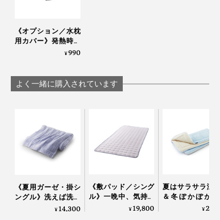
インフルエンザや風邪で、熱が出てしまった時に。
夏、猛暑つづきで寝苦しい夜に。
音が出ます
仕事疲れでアタマがいっぱい、気分転換で昼寝する時
《オプション／水枕
用カバー》発熱時や
に。
猛暑、昼寝にきもち
990
¥
お風呂上がりでカラダが熱い時や、夏のキャンプやアウ
い～い「シリコン製
トドアに、もってこいです。
水枕」｜シリコンウ
ォーターピロー
よく一緒に購入されています
《敷パッド／シング
夏はサラサラ涼
《夏用ガーゼ・掛シ
ル》一晩中、気持ち
＆冬ぽかぽか暖
ングル》洗えば洗う
いいヒンヤリ感が続
い、敷くだけ「
ほど、空気を含んで
19,800
29,
14,300
¥
¥
¥
く、宇宙服素材を応
分散オールシー
フワッフワになる「8