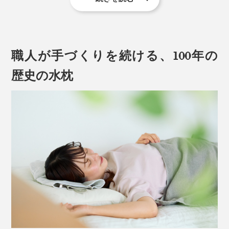
近年、冬はインフルエンザやコロナといった、感染症の
流行で。夏は、年々、最高記録を更新しつづけている、
猛暑日つづきで。
職人が手づくりを続ける、100年の
氷水の冷たさが、ダイレクトに長続きする「水枕」は、
じわじわブームになっています。
歴史の水枕