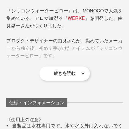
色はカーキ。水や氷を入れると水枕の表面に水滴ができるので、お手持ちのタオ
ルや
別売カバー
をお使いください
『シリコンウォーターピロー』は、MONOCOで人気を
集めている、アロマ加湿器『
WERKE
』を開発した、由
『シリコンウォーターピロー』も売り切れ続きで、
良晃一さんがつくりました。
MONOCOでは、半年以上前からお願いして、やっと在
庫を確保できたほどです。この機会、お見逃しなく。
プロダクトデザイナーの由良さんが、勤めていたメーカ
ーから独立後、初めて手がけたアイテムが『シリコンウ
使い方は、氷と水を入れる、昔ながらの「水枕」といっ
ォーターピロー』です。
しょ。
続きを読む
仕様・インフォメーション
《使用上の注意》
当製品は水枕専用です。氷や水以外は入れないでく