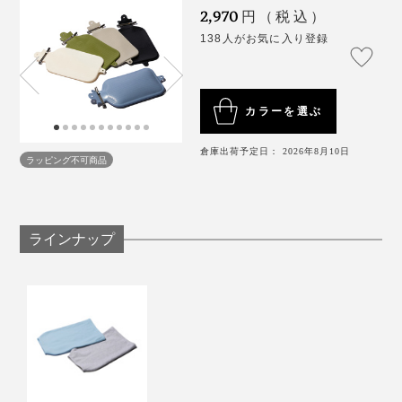
高温多湿の場所で保管しないでください。劣化の原
2,970
円（税込）
因になります。
138人がお気に入り登録
《商品仕様》
サイズ：（約）幅21.5×長さ47cm
カラーを選ぶ
重さ：約275g（留め金具つき）
材質：本体／シリコーン、留め金具／スチール
倉庫出荷予定日： 2026年8月10日
ラッピング不可商品
適正水量：約1.5～2.0ℓ
製造国：日本
ラインナップ
製造は、水枕をはじめ、医療用ゴムづくりを、やはり
100年以上つづけている、奈良・大和高田市の浪華ゴム
工業。
職人さんたちが、水枕ひとつひとつを、手で確認しなが
らつくっています。
インフルエンザや風邪で、熱が出てしまった時に。