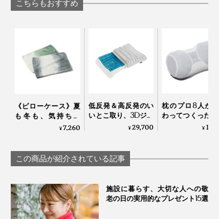
じつは、私たちのカラダのなかで、もっとも活発に働い
こちらもおすすめ
アー
て、発熱しやすいのは、「脳」。
脳は、自律神経をとおして、筋肉や臓器といった、すべ
ての器官をコントロールしていて、24時間365日働きつ
づけているので、つねに発熱している状態なのです。
自ら『シリコンウォーターピロー』を愛用している由良
さんが、水枕のよさを語ります。
カラダに負荷がかかると、脳の発熱量が増えて、「オー
バーヒート」状態に。のぼせや疲労感、頭痛が生じるこ
低反発＆高反発のい
枕のプロ8人が
《ピローケース》夏
「アタマを載せると、水がチャプチャプ、氷がぶつかっ
いとこ取り、3Dジェ
わってつくった“
とも。
も冬も、気持ちい
ルキューブの「テク
3センチ”の究極
い！綿毛布の自然な
29,700
17,
7,260
てカランと鳴る音は、水枕ならではの心地よさ。
¥
¥
¥
ノジェル枕」｜
｜PRO-８（プ
柔らかさ｜FLOOD
そんな時こそ、「水枕」でアタマから首にかけて走って
Technogel® pillow
チ）枕 ディーブレ
OF LIGHT（LOOM＆
いる、太い血管を冷やせば、冷たい血液が循環して、熱
SPOOL）
この商品が紹介されている記事
を冷ましやすくなります。
施設に暮らす、大切な人への敬
老の日の実用的なプレゼント15選