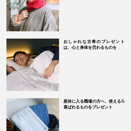
おしゃれな古希のプレゼント
ひんやりした冷たさと、水音があいまって、アタマに
は、心と身体を労わるものを
も、心にも、気持ちいい。全身がリラックスモードに入
れます。
さぁ、『シリコンウォーターピロー』で、“冷やしアタ
夏は、とくに、水枕の冷たさが心地いい。わたしは、
マ”習慣、はじめましょう。
1000メートル級の山地に住んでいますが、『シリコン
ウォーターピロー』があれば、クーラーなしでも、よく
眠れています」
産休に入る職場の方へ、使える&
喜ばれるものをプレゼント
あなたも、なつかしの「水枕」で寝てみたくなったは
ず。これからは、『シリコンウォーターピロー』で、夏
も、冬も、“冷やしアタマ”の習慣を。