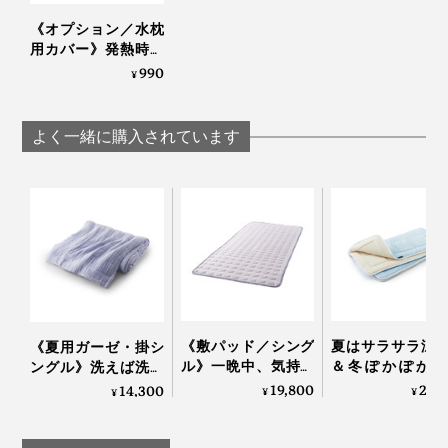
夏、猛暑つづきで寝苦しい夜に。
音が出ます
仕事疲れでアタマがいっぱい、気分転換で昼寝する時
《オプション／水枕
用カバー》発熱時や
に。
猛暑、昼寝にきもち
990
¥
お風呂上がりでカラダが熱い時や、夏のキャンプやアウ
い～い「シリコン製
トドアに、もってこいです。
水枕」｜シリコンウ
ォーターピロー
よく一緒に購入されています
《敷パッド／シング
夏はサラサラ涼
《夏用ガーゼ・掛シ
ル》一晩中、気持ち
＆冬ぽかぽか暖
ングル》洗えば洗う
いいヒンヤリ感が続
い、敷くだけ「
ほど、空気を含んで
19,800
29,
14,300
¥
¥
¥
く、宇宙服素材を応
分散オールシー
フワッフワになる「8
用した「冷たい布
敷きパッド」｜
枚重ねのガーゼケッ
団」｜The ICE 27
らしきしんぐ™
ト」｜ZEPPINハグエ