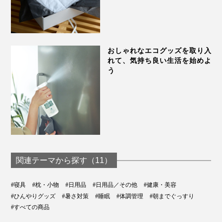
おしゃれなエコグッズを取り入
れて、気持ち良い生活を始めよ
う
関連テーマから探す（11）
#寝具
#枕・小物
#日用品
#日用品／その他
#健康・美容
「お子さんが熱を出した時、このピローを1個買って、
#ひんやりグッズ
#暑さ対策
#睡眠
#体調管理
#朝までぐっすり
#すべての商品
想像以上の気持ちよさに、ご家族も2個3個と買うケース