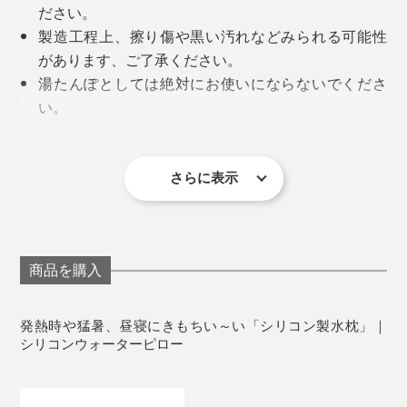
ださい。
製造工程上、擦り傷や黒い汚れなどみられる可能性
があります、ご了承ください。
湯たんぽとしては絶対にお使いにならないでくださ
ゴム製が多かった、従来の水枕を、ゴムアレルギーや、
「水枕は、1900年頃に生まれて以来、ほぼ形が変わっ
い。
ゴムのニオイ・劣化対策として、シリコン製に替えまし
ていません。プロダクトデザインの観点から見て、形
水や氷を入れると水枕の表面に水滴ができます。お
た。
も、機能も、すぐれているものは、ずっと残ると考えて
手持ちのタオルや
別売のカバー
を巻いてご使用くだ
います。
さい。
さらに表示
（1）1.5～2リットルの水と氷（水枕の半分ほどが目
留め金具の部分にもタオルなどを巻いてご使用くだ
安）を入れます。水だけでもひんやり気持ちいい。冷た
だから、100年以上、そのままの形で残っている水枕
さい。
いのが好きな人は、氷多めに入れるなど、好みで調整
は、本当にいいものだと確信したから、自分でもつくり
使用中または保管中にべたつきや亀裂などが発生し
を。
たいと思いました」（由良さん）
た場合は、直ちに使用を中止してください。
商品を購入
使用した水は飲まないでください。
（2）水枕のなかの空気を、押し出すようにして抜いた
そこで、ゴム製の水枕を、シリコン製へ。現代の暮しに
使用後は水を抜き水洗いをした後、注水口を下にし
発熱時や猛暑、昼寝にきもちい～い「シリコン製水枕」｜
ら、金具で挟んで留めるだけ。あとは、手持ちのタオル
なじみやすいカラーもそろえました。
て陰干ししてください。
シリコンウォーターピロー
や、
別売の専用カバー
をつけてください。
天日干しをすると劣化の原因になります。
お子様の手の届かない場所に保管してください。