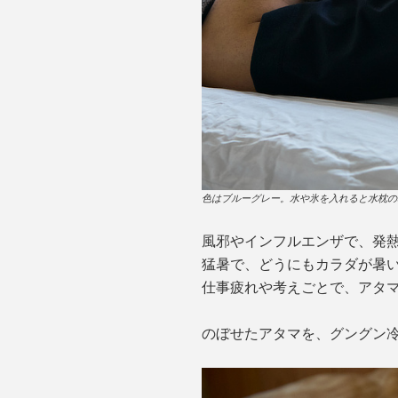
色はブルーグレー。水や氷を入れると水枕の
風邪やインフルエンザで、発
猛暑で、どうにもカラダが暑
仕事疲れや考えごとで、アタ
のぼせたアタマを、グングン