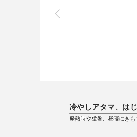
キッチン
すべて
調理家電
調理器具
食器
タオル・ふきん
キッチン雑貨
冷やしアタマ、は
発熱時や猛暑、昼寝にきも