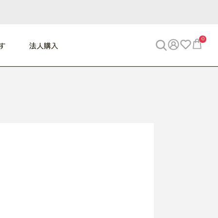
0
す
法人購入
WORK
ビジネス
ENJOY
寝具
10,000円 - 30,000円
30,000円以上
べて
すべて
すべて
すべて
らめきデスク
PC・スマホ関連
お出かけスパイス
敷き寝具
っと一息ふぅ
椅子・クッション
思い出トラベル
掛け寝具
っぱり清潔感
収納
外で過ごすって最高
パジャマ
事へGO
ビジネス／小物
好き・・にどっぷり
枕・小物