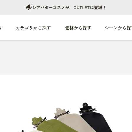
シアバターコスメが、OUTLETに登場！
!
カテゴリから探す
価格から探す
シーンから探
つめた〜い夏、どうぞ！
HEALTHY
家電
HOME
ファッション
- 3,000円
3,000円 - 5,000円
5,000円 - 10,000円
OP10
すべて
すべて
すべて
すべて
す
朝までぐっすり
リビング家電
居心地のいい空間
服
ひ
商品 (新着順)
本気で休む
キッチン家電
家事ルンルン
バッグ
ほ
覧
いつも清潔
美容・健康家電
食いしん坊クラブ
靴・靴下
や
じぶんメンテナンス
オーディオ家電
料理と団らん
レイングッズ
仕
め割引
おうちエクササイズ
ファッション／小物
レット
の他