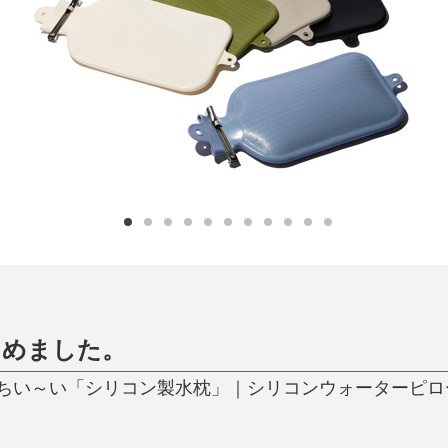
日用品
健康・美容
すべて
すべて
ひんやり今治タオル、生き返る〜
掃除・洗濯
肌・髪ケア
タオル
バスグッズ
スリッパ
ひんやりグッズ
防災用品
あったかグッズ
水筒
健康グッズ
日用品／その他
オーラルケア
じめました。
ちい～い「シリコン製水枕」｜シリコンウォーターピロ