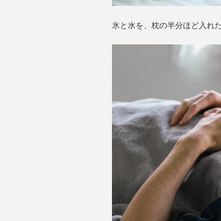
氷と水を、枕の半分ほど入れ