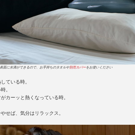
表面に水滴ができるので、お手持ちのタオルや
別売カバー
をお使いください
熱している時。
い時。
マがカーッと熱くなっている時。
冷やせば、気分はリラックス。