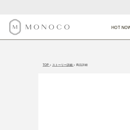
HOT NOW
新商品
CATEGORY
PRICE
SCENE
HOT NOW!
GIFTS
インテリア
1,000円未満
1,000円 
TOP
ストーリー詳細
商品詳細
今週のT
カテゴリから探す
価格から探す
シーンから探す
すべて
すべて
特別な贈りもの
家具
すべての
会話が弾む
収納
特集一
気のきく手土産
照明
毎日使ってね
インテリア雑貨
おまと
ベランダ・庭
アウト
インテリア／そ