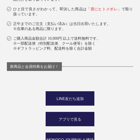
ひと目で良さがわかって、即決した商品は「
君にヒトメボレ
」で取り
扱っています。
正午までのご注文（支払い済み）は当日出荷いたします。
※在庫のある商品に限ります。
ご購入商品金額合計 10,000円 以上で送料無料です。
※一部配送便（特別配送便、クール便等）を除く
※ギフトラッピング料、配送料を除く合計金額
新商品と会員特典をお届け！
LINE友だち追加
アプリで見る
MONOCO JOURNALを購読