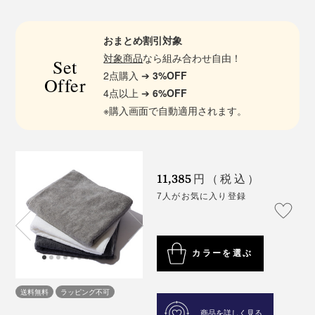
おまとめ割引対象
対象商品
なら組み合わせ自由！
Set
2点購入 ➔
3%OFF
Offer
4点以上 ➔
6%OFF
※購入画面で自動適用されます。
11,385
円（税込）
7人がお気に入り登録
カラーを選ぶ
送料無料
ラッピング不可
商品を詳しく見る