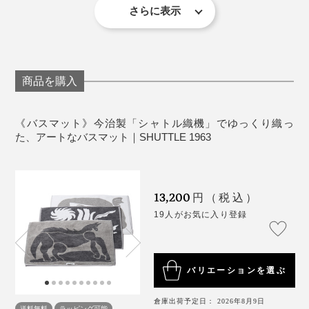
ぐため、洗濯ネットのご使用をおすすめします。
さらに表示
個人的にはバスマットにひとめ惚れ。
機能一辺倒だったり、素材感がイマイチだったり、なか
なか買いたいと思えるものに出会えませんでしたが、こ
商品を購入
のシックでいてモダンな柄と、綿100％のなめらかな肌
触りが、まさにツボ。
《バスマット》今治製「シャトル織機」でゆっくり織っ
た、アートなバスマット｜SHUTTLE 1963
織り上げた後も、良質の軟水でじっくり時間をかけて洗
もちろん、バスマットとしての機能も申し分なく、しっ
いをかけ、乾燥機の中を移動させながら乾燥させ、「今
かりとした厚みがあり、踏み心地はもっちもち。
治タオル」の品質基準である「5秒ルール
」をクリ
（※）
13,200
アしています。
円（税込）
タオルと同じ製法でつくられていますが、タオルの倍以
19人がお気に入り登録
上の密度で織られており、吸水性抜群。家族で使っても
※1cm四方のタオルを水の上に浮かべ、5秒以内に沈むかを見る吸水性のチェック
ビショビショになることなく、快適に使えます。
のことで、「今治タオル」独自の品質基準。全12の項目からなる厳しい品質基準
にクリアすることが認定の条件。
バリエーションを選ぶ
倉庫出荷予定日： 2026年8月9日
送料無料
ラッピング可能