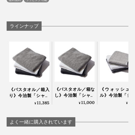
しっかりと厚みもあって、踏んでもヨレにくく、家族３
人で使っても水分が床に貫通しません。
ラインナップ
バスマットとしては高価ですが、アートを購入すること
を思えば妥当だと思います！
《バスタオル／箱な
《ウォッシュタ
《バスタオル／箱入
し》今治製「シャト
ル》今治製「シ
り》今治製「シャト
ル織機」でゆっくり
ル織機」でゆっ
ル織機」でゆっくり
11,000
2,
11,385
¥
¥
¥
織った、育つタオル
織った、育つタ
織った、育つタオル
｜SHUTTLE 1963
｜SHUTTLE 1963
｜SHUTTLE 1963
よく一緒に購入されています