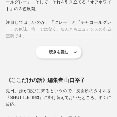
ールグレー」、そして、それを引き立てる「オフホワイ
合いに。機械と素材の掛け算で、『SHUTTLE1963』
タオルを間近でよく見ると分かりますが、すべてのパイ
ト」の３色展開。
は、織り上げられています。
ルが立っていて、手で押さえても押し返されるコシの強
さ。
注目してほしいのが、「グレー」と「チャコールグレ
また、綿の吸水力を高めているのが、今治ならではの
ー」の色味。均一ではなく、なんともニュアンスのある
「先晒し・先染め」。
杢調です。
一般的には、織った後に晒し・染色を行う「後晒し・後
続きを読む
染め」が主流ですが、今治タオルは糸の段階で晒し染め
を行うため、ふんわりとやわらかいタオルに仕上げるこ
どの柄もモダンでありつつ温かみがあり、モノトーンで
とができるのだとか。
表現されているので、インテリアを選びません。
《ここだけの話》編集者 山口裕子
上下の白い縁取りは、アートの額縁をイメージしたも
の。
先日、妹が遊びに来るというので、洗面所のタオルを
『SHUTTLE1963』に掛け替えておいたところ、すぐに
反応。
洗うほどボリューム感が出て風合いがアップ。下写真