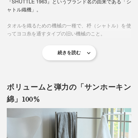
『SHUTTLE 1963』というブランド名の由来である「シ
ャトル織機」。
『SHUTTLE 1963』のディレクターである渡邊有紗さん
とは、イギリスの芸術大学留学時代のルームメイトであ
タオルを織るための機械の一種で、杼（シャトル）を使
り、ともに各地を旅した間柄。
ってヨコ糸を通すタイプの旧い機械のこと。
二人が旅先で見た景色からインスピレーションを得たモ
チーフを図案化し、パイル織りで表現されています。
続きを読む
この「シャトル織機」を、創業の1963年から、修理を
繰り返しながら使い続けているのが、愛媛県今治市のタ
オルメーカー「渡辺パイル」です。
「HORSE」
留学先のイギリスの大きな公園にいた馬。大きな野原で
ボリュームと弾力の「サンホーキン
何にも縛られずにのんびり歩いていた。
綿」100%