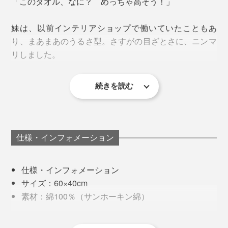
「このタオル、なに？ めっちゃ高そう！」
は、同ブランドの「フェイスタオル」の洗濯５回後
（左）と新品（右）の比較ですが、洗濯後のタオルの方
妹は、以前インテリアショップで働いていたこともあ
がはるかにボリュームアップしています。
普通は、色の違う複数の「糸」を撚り合わせることで、
り、まあまあのうるさ型。さすがの目ざとさに、ニンマ
杢調に見せることがほとんどですが、
リしました。
『SHUTTLE1963』は、「わた」の段階から。
そもそも油分をが含み、そのままでは水を弾いてしまう
糸を作る段階で、色味の異なる「わた」を混ぜること
続きを読む
綿。油分や不純物を、いかに繊維を傷めることなく、完
で、あえて不揃い感を演出。より自然に色が混ざり合
全に取り除けるかが、吸水力の要。
い、深みを感じさせています。
ちょっとしたひと工夫でアート性と高級感がアップし、
『SHUTTLE1963』では、一般的な強アルカリ性の苛性
バスマットとしてだけでなく、玄関やベッドサイドに置
1本の糸の中に色が混ざっている綿は、他ではほとんど
仕様・インフォメーション
ソーダは使用せず、綿・人・環境にやさしいTZ酸性酵
いてもサマになります。
見られないそう。70年前の機械を使い、
素法を使用。
『SHUTTLE1963』のためだけに作られています。
仕様・インフォメーション
新品のうちだけふわふわ柔らかい、タオルとは別格の使
サイズ：60×40cm
い心地。“育つ”タオルなのです。
素材：綿100％（サンホーキン綿）
生産国：日本（愛媛県今治）
お手入れ：衣類のファスナーなどの引っかかりを防