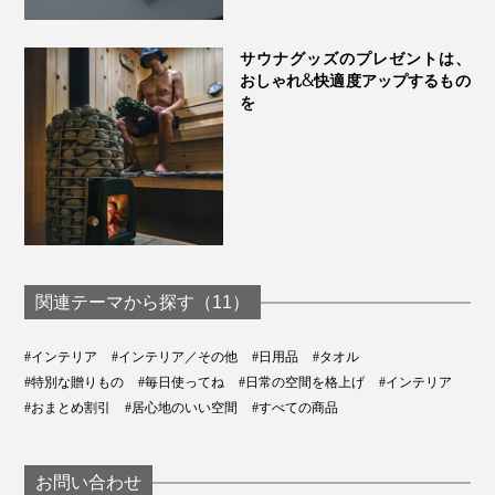
サウナグッズのプレゼントは、
おしゃれ&快適度アップするもの
を
関連テーマから探す（11）
#インテリア
#インテリア／その他
#日用品
#タオル
#特別な贈りもの
#毎日使ってね
#日常の空間を格上げ
#インテリア
#おまとめ割引
#居心地のいい空間
#すべての商品
お問い合わせ