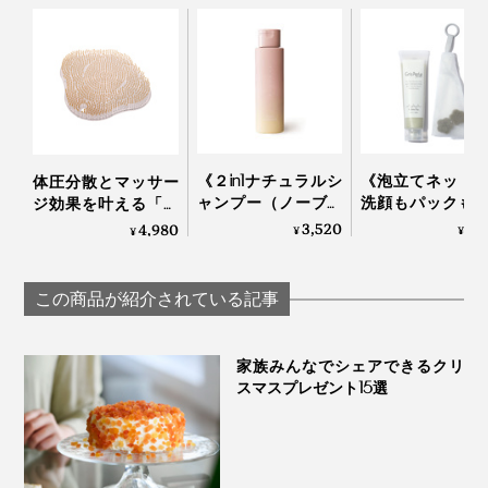
《２in1ナチュラルシ
《泡立てネット
体圧分散とマッサー
ャンプー（ノーブル
洗顔もパックも
ジ効果を叶える「バ
フラワー）250ml 》
る、「富山クレイ
スタブクッション」
3,520
2,
4,980
¥
¥
¥
「米と芍薬」でうる
ェイシャルウォ
｜Bath ReLuxin’
おう、99％植物由来
ュ」｜グリーペ
のアミノ酸系シャン
KEIKO
この商品が紹介されている記事
プー | uruotte
家族みんなでシェアできるクリ
スマスプレゼント15選