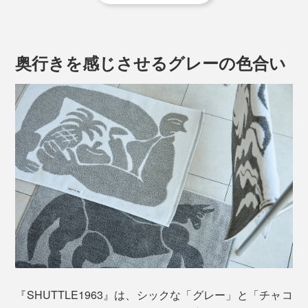
しい風合いに仕上がります。
奥行きを感じさせるグレーの色合い
「TUILIP」
わたしたちが行った時はチューリップが咲いていなかっ
た冬。 春にはこの素敵なおおらかなオランダに、チュ
ーリップが一面に咲き誇るのかと思い、 必ずまた来よ
そんな非効率なことを、なぜ続けるのか。
うと心に決める。
その特長を余すことなく際立たせるのが「シャトル織
それは、低速で織り上げることで、糸に負担をかけず、
機」。
空気をたっぷり含み、ふっくらと弾力のある唯一無二の
風合いに織り上がるから。
『SHUTTLE1963』は、シックな「グレー」と「チャコ
ゆっくり高密度で織ることで、高速機では創り得ない風