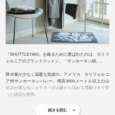
かつて、タオルの聖地「今治」ではこの「シャトル織
機」が主流だったそうですが、今治製のシャトル機が現
役で働いているのは、おそらく「渡辺パイル」だけ。
『SHUTTLE1963』を織るために選ばれたのは、カリフ
「FRUITS」
ォルニアのブランドコットン、「サンホーキン綿」。
高速化を続ける最新の機械と比べると、織る速度は半分
抱き抱えるフルーツは南国のあたたかいあの地域のも
以下。糸の準備の時間を含めると、もっと時間がかかり
の。台湾では、朝ごはんにたくさん甘酸っぱくてみずみ
降水量が少なく温暖な気候の、アメリカ カリフォルニ
ます。
ずしいフルーツを食べた。
ア州サンホーキンバレー。標高3000メートル以上の山
並みが連なるシエラネバダ山脈から流れる雪解け水で育
杼（シャトル）の木管に巻きつけられる糸はわずか
った綿花を使用。
20cm分。20cm織るごとに付け替えが必要なため、常に
職人が張りついている必要もあり、効率とは真逆の製造
方法です。
続きを読む
繊維長が約32ミリある上質な長綿で、白度が高いため美