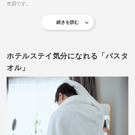
「先晒し・先染め」。
杢調です。
一般的には、織った後に晒し・染色を行う「後晒し・後
続きを読む
染め」が主流ですが、今治タオルは糸の段階で晒し染め
を行うため、ふんわりとやわらかいタオルに仕上げるこ
とができるのだとか。
ホテルステイ気分になれる「バスタ
オル」
洗うほどボリューム感が出て風合いがアップ。下写真は
５回洗ったあとのタオル（左）と新品タオル（右）です
が、洗濯後のタオルの方がはるかにボリュームアップし
ています。
普通は、色の違う複数の「糸」を撚り合わせることで、
杢調に見せることがほとんどですが、
『SHUTTLE1963』は、「わた」の段階から。