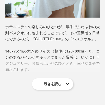
そもそも油分をが含み、そのままでは水を弾いてしまう
糸を作る段階で、色味の異なる「わた」を混ぜること
綿。油分や不純物を、いかに繊維を傷めることなく、完
で、あえて不揃い感を演出。より自然に色が混ざり合
全に取り除けるかが、吸水力の要。
い、深みを感じさせています。
ホテルステイの楽しみのひとつが、厚手でふわふわの大
『SHUTTLE1963』では、一般的な強アルカリ性の苛性
判バスタオルに包まれることですが、その贅沢感を日常
ソーダは使用せず、綿・人・環境にやさしいTZ酸性酵
にできるのが、『SHUTTLE1963』の「バスタオル」。
新品のうちだけふわふわ柔らかい、タオルとは別格の使
素法を使用。
い心地。“育つ”タオルなのです。
140×75cmの大きめサイズ（標準は120×60cm）と、コ
シのあるパイルがぎゅっとつまった質感は、いかにもラ
グジュアリー。お風呂上がりのひととき、幸せな気分で
満たされます。
続きを読む
吸水力はいわずもがな。お風呂上がりに全身を拭いて
も、まだまだ拭ける余裕があり、そのまま体に巻き付け
て過ごしても快適です。
1本の糸の中に色が混ざっている綿は、他ではほとんど