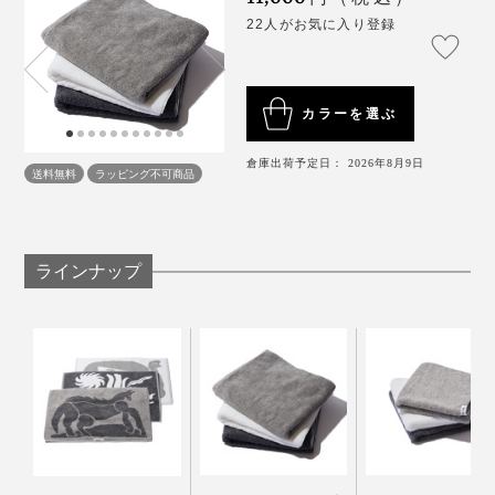
乾燥は、「陰干し」がおすすめ。直射日光は繊維を固く
22人がお気に入り登録
してしまいます。
タンブラー乾燥する場合も、タオルのみにするのがおす
カラーを選ぶ
すめ。乾きにくいデニムなどと一緒にすると、タオルを
より長時間熱風にさらすことになり、繊維を傷める原因
倉庫出荷予定日： 2026年8月9日
送料無料
ラッピング不可商品
になります。
しっかりと厚みもあって、踏んでもヨレにくく、家族３
人で使っても水分が床に貫通しません。
ラインナップ
バスマットとしては高価ですが、アートを購入すること
を思えば妥当だと思います！