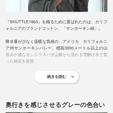
機」が主流だったそうですが、今治製のシャトル機が現
役で働いているのは、おそらく「渡辺パイル」だけ。
高速化を続ける最新の機械と比べると、織る速度は半分
『SHUTTLE1963』を織るために選ばれたのは、カリフ
以下。糸の準備の時間を含めると、もっと時間がかかり
ォルニアのブランドコットン、「サンホーキン綿」。
ます。
降水量が少なく温暖な気候の、アメリカ カリフォルニ
杼（シャトル）の木管に巻きつけられる糸はわずか
ア州サンホーキンバレー。標高3000メートル以上の山
20cm分。20cm織るごとに付け替えが必要なため、常に
並みが連なるシエラネバダ山脈から流れる雪解け水で育
職人が張りついている必要もあり、効率とは真逆の製造
った綿花を使用。
方法です。
続きを読む
繊維長が約32ミリある上質な長綿で、白度が高いため美
しい風合いに仕上がります。
奥行きを感じさせるグレーの色合い