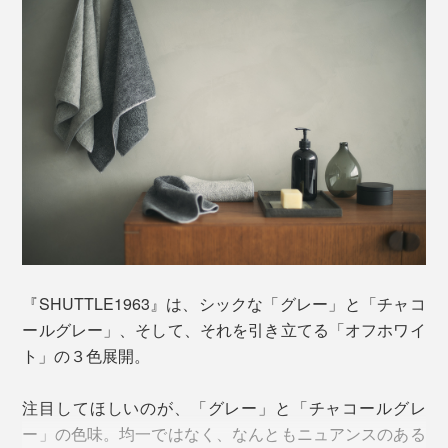
そんな非効率なことを、なぜ続けるのか。
それは、低速で織り上げることで、糸に負担をかけず、
空気をたっぷり含み、ふっくらと弾力のある唯一無二の
その特長を余すことなく際立たせるのが「シャトル織
風合いに織り上がるから。
機」。
『SHUTTLE1963』は、シックな「グレー」と「チャコ
タオルを間近でよく見ると分かりますが、すべてのパイ
ゆっくり高密度で織ることで、高速機では創り得ない風
ールグレー」、そして、それを引き立てる「オフホワイ
ルが立っていて、手で押さえても押し返されるコシの強
合いに。機械と素材の掛け算で、『SHUTTLE1963』
ト」の３色展開。
さ。
は、織り上げられています。
注目してほしいのが、「グレー」と「チャコールグレ
また、綿の吸水力を高めているのが、今治ならではの
ー」の色味。均一ではなく、なんともニュアンスのある