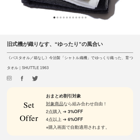
旧式機が織りなす、“ゆったり”の風合い
《バスタオル／箱なし》今治製「シャトル織機」でゆっくり織った、育つ
タオル｜SHUTTLE 1963
おまとめ割引対象
Set
対象商品
なら組み合わせ自由！
2点購入 ➔
3%OFF
Offer
4点以上 ➔
6%OFF
※購入画面で自動適用されます。