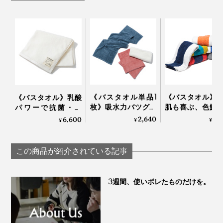
《バスタオル単品1
《バスタオル》
《バスタオル》乳酸
枚》吸水力バツグン
肌も喜ぶ、色鮮
パワーで抗菌・防
だから、半分のサイ
なオーガニック
臭、スタイリスト監
2,640
8,
6,600
¥
¥
¥
ズでＯＫ！洗うほど
ル｜Hippopotamu
修のインテリアタオ
にフワッフワになる
ル｜BIO FOR THE
「バスタオル」｜浅
EARTH
この商品が紹介されている記事
野撚糸 エアーかおる
エニータイム
3週間、使いボレたものだけを。