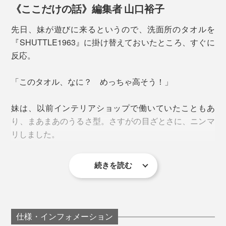
見られないそう。70年前の機械を使い、
《ここだけの話》編集者 山口裕子
何気なく置いておくだけでも、バスルームが格上げされ
『SHUTTLE1963』のためだけに作られています。
るたたずまい。リビングで膝掛けにしたり、ベビー用の
先日、妹が遊びに来るというので、洗面所のタオルを
タオルケットにしたり、単なるバスタオルを超えて、イ
『SHUTTLE1963』に掛け替えておいたところ、すぐに
織り上げた後も、良質の軟水でじっくり時間をかけて洗
ンテリアピースになります。
反応。
いをかけ、乾燥機の中を移動させながら乾燥させ、「今
治タオル」の品質基準である「5秒ルール
」をクリ
（※）
「このタオル、なに？ めっちゃ高そう！」
アしています。
妹は、以前インテリアショップで働いていたこともあ
※1cm四方のタオルを水の上に浮かべ、5秒以内に沈むかを見る吸水性のチェック
のことで、「今治タオル」独自の品質基準。全12の項目からなる厳しい品質基準
り、まあまあのうるさ型。さすがの目ざとさに、ニンマ
にクリアすることが認定の条件。
リしました。
続きを読む
仕様・インフォメーション