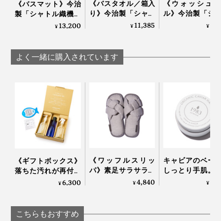
《バスタオル／箱入
《ウォッシュタ
《バスマット》今治
り》今治製「シャト
ル》今治製「シ
製「シャトル織機」
ル織機」でゆっくり
ル織機」でゆっ
でゆっくり織った、
11,385
2,
13,200
¥
¥
¥
メーカー担当者は、「洗濯ネット」に入れて洗濯、基本
織った、育つタオル
織った、育つタ
アートなバスマット
｜SHUTTLE 1963
｜SHUTTLE 1963
｜SHUTTLE 1963
「陰干し」、たまに「タンブラー乾燥」で、２年以上使
よく一緒に購入されています
っているそうですが、まだまだ気持ち良く使えているそ
う。
ていねいに作られたタオルだからこそ、お手入れもてい
ねいにすることで、タオルが応えてくれます。
《ワッフルスリッ
キャビアのベー
《ギフトボックス》
パ》素足サラサラ、
しっとり手肌。
落ちた汚れが再付着
ホテルのタオルに包
トなつけ心地
しない、綿もカシミ
4,840
3,
6,300
¥
¥
¥
まれるような「播州
「1983 キャビベ
ヤも洗える「洗濯洗
織スリッパ」｜
ハンドクリーム
剤」｜Fukii
LOOM&SPOOL
宮崎キャビア1983
こちらもおすすめ