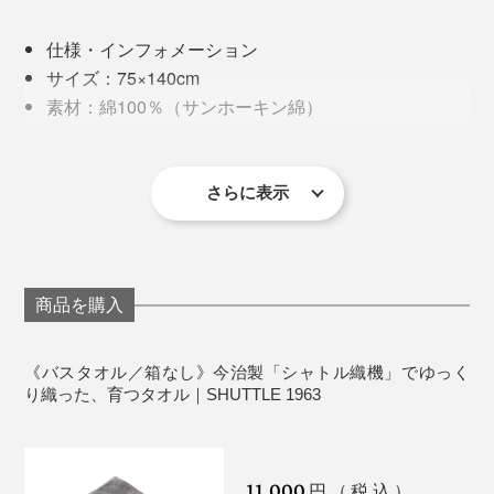
ギフト用「バスタオル／箱入り」はこちら >>
仕様・インフォメーション
サイズ：75×140cm
素材：綿100％（サンホーキン綿）
生産国：日本（愛媛県今治）
お手入れ：衣類のファスナーなどの引っかかりを防
ぐため、洗濯ネットのご使用をおすすめします。
さらに表示
個人的にはバスマットにひとめ惚れ。
機能一辺倒だったり、素材感がイマイチだったり、なか
なか買いたいと思えるものに出会えませんでしたが、こ
商品を購入
のシックでいてモダンな柄と、綿100％のなめらかな肌
触りが、まさにツボ。
洗濯する際は、タオルのみで回すのがベストではありま
《バスタオル／箱なし》今治製「シャトル織機」でゆっく
すが、他の衣類と一緒の場合は、洗濯ネットの使用を推
り織った、育つタオル｜SHUTTLE 1963
奨。ファスナーやボタンなどの引っかかりを防ぎ、タオ
ルの繊維が痛むのを防ぎます。
11,000
円（税込）