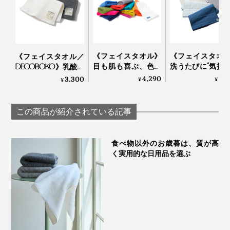
《フェイスタオル》
《フェイスタオ
《フェイスタオル／
目も肌も喜ぶ、色鮮
洗うたびに“気持
DECOBOKO》乳酸パ
やかなオーガニック
さ”が進化！触れ
ワーで抗菌・防臭、
4,290
3,
3,300
¥
¥
¥
タオル｜
間に水を吸い上
スタイリスト監修の
Hippopotamus
すぐ乾くタオル
インテリアタオル｜
YARN HOME
BIO FOR THE EARTH
この商品が紹介されている記事
食べ物以外のお歳暮は、質が高
く実用的な日用品を選ぶ