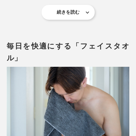
一般的には、織った後に晒し・染色を行う「後晒し・後
続きを読む
染め」が主流ですが、今治タオルは糸の段階で晒し染め
を行うため、ふんわりとやわらかいタオルに仕上げるこ
とができるのだとか。
毎日を快適にする「フェイスタオ
ル」
洗うほどボリューム感が出て風合いがアップ。下写真は
５回洗ったあとのタオル（左）と新品タオル（右）です
が、洗濯後のタオルの方がはるかにボリュームアップし
ています。
普通は、色の違う複数の「糸」を撚り合わせることで、
杢調に見せることがほとんどですが、
『SHUTTLE1963』は、「わた」の段階から。
そもそも油分をが含み、そのままでは水を弾いてしまう