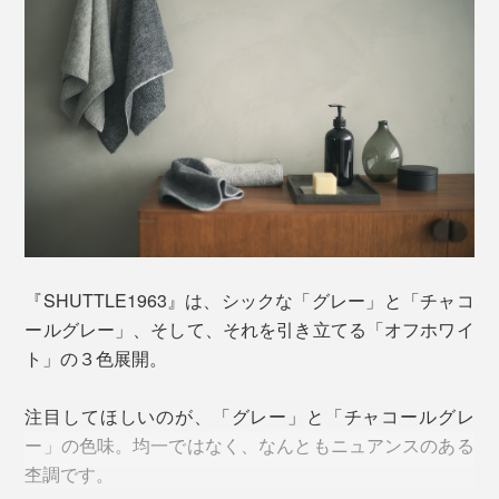
そんな非効率なことを、なぜ続けるのか。
その特長を余すことなく際立たせるのが「シャトル織
それは、低速で織り上げることで、糸に負担をかけず、
機」。
空気をたっぷり含み、ふっくらと弾力のある唯一無二の
風合いに織り上がるから。
『SHUTTLE1963』は、シックな「グレー」と「チャコ
ゆっくり高密度で織ることで、高速機では創り得ない風
ールグレー」、そして、それを引き立てる「オフホワイ
合いに。機械と素材の掛け算で、『SHUTTLE1963』
タオルを間近でよく見ると分かりますが、すべてのパイ
ト」の３色展開。
は、織り上げられています。
ルが立っていて、手で押さえても押し返されるコシの強
さ。
注目してほしいのが、「グレー」と「チャコールグレ
また、綿の吸水力を高めているのが、今治ならではの
ー」の色味。均一ではなく、なんともニュアンスのある
「先晒し・先染め」。
杢調です。