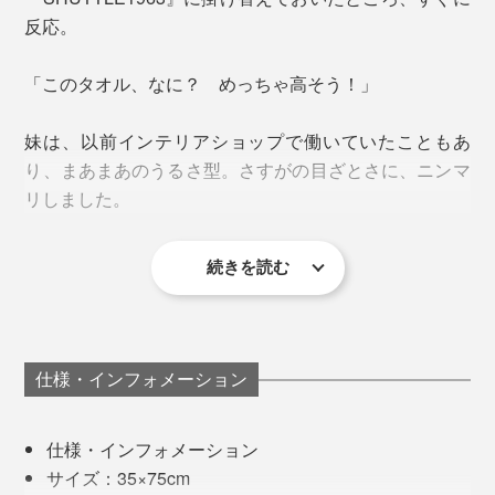
『SHUTTLE1963』のためだけに作られています。
反応。
織り上げた後も、良質の軟水でじっくり時間をかけて洗
「このタオル、なに？ めっちゃ高そう！」
いをかけ、乾燥機の中を移動させながら乾燥させ、「今
治タオル」の品質基準である「5秒ルール
」をクリ
（※）
妹は、以前インテリアショップで働いていたこともあ
アしています。
り、まあまあのうるさ型。さすがの目ざとさに、ニンマ
リしました。
※1cm四方のタオルを水の上に浮かべ、5秒以内に沈むかを見る吸水性のチェック
のことで、「今治タオル」独自の品質基準。全12の項目からなる厳しい品質基準
にクリアすることが認定の条件。
さすがの吸水力で、洗面所で家族と共有しても快適に使
続きを読む
えます。
フェイスタオルの標準の長さは約80cmですが、本品は
75cmとやや短めなのも、掛けた状態を想定してのこ
仕様・インフォメーション
と。
仕様・インフォメーション
サイズ：35×75cm