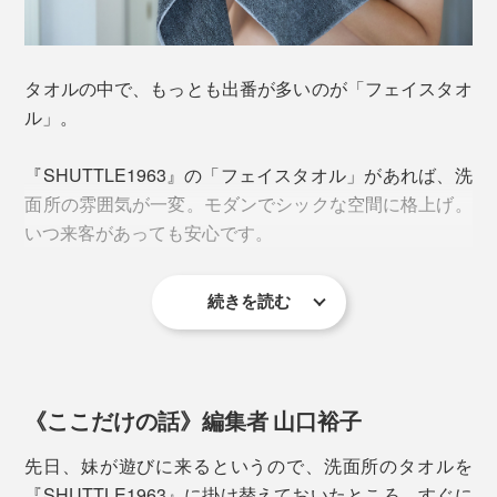
糸を作る段階で、色味の異なる「わた」を混ぜること
綿。油分や不純物を、いかに繊維を傷めることなく、完
で、あえて不揃い感を演出。より自然に色が混ざり合
全に取り除けるかが、吸水力の要。
い、深みを感じさせています。
タオルの中で、もっとも出番が多いのが「フェイスタオ
『SHUTTLE1963』では、一般的な強アルカリ性の苛性
ル」。
ソーダは使用せず、綿・人・環境にやさしいTZ酸性酵
素法を使用。
『SHUTTLE1963』の「フェイスタオル」があれば、洗
新品のうちだけふわふわ柔らかい、タオルとは別格の使
面所の雰囲気が一変。モダンでシックな空間に格上げ。
い心地。“育つ”タオルなのです。
いつ来客があっても安心です。
続きを読む
タオルにボリュームがあるため、お風呂で濡らして使う
というよりは、乾いた状態で手肌の水分を拭き取るのに
向いています。
《ここだけの話》編集者 山口裕子
1本の糸の中に色が混ざっている綿は、他ではほとんど
先日、妹が遊びに来るというので、洗面所のタオルを
見られないそう。70年前の機械を使い、
『SHUTTLE1963』に掛け替えておいたところ、すぐに