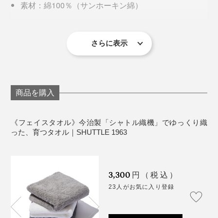
素材：綿100％（サンホーキン綿）
生産国：日本（愛媛県今治）
お手入れ：衣類のファスナーなどの引っかかりを防
ぐため、洗濯ネットのご使用をおすすめします。
さらに表示
個人的にはバスマットにひとめ惚れ。
機能一辺倒だったり、素材感がイマイチだったり、なか
なか買いたいと思えるものに出会えませんでしたが、こ
商品を購入
のシックでいてモダンな柄と、綿100％のなめらかな肌
触りが、まさにツボ。
洗濯する際は、タオルのみで回すのがベストではありま
《フェイスタオル》今治製「シャトル織機」でゆっくり織
すが、他の衣類と一緒の場合は、洗濯ネットの使用を推
った、育つタオル｜SHUTTLE 1963
奨。ファスナーやボタンなどの引っかかりを防ぎ、タオ
ルの繊維が痛むのを防ぎます。
3,300
円（税込）
乾燥は、「陰干し」がおすすめ。直射日光は繊維を固く
23人がお気に入り登録
してしまいます。