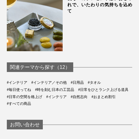
れで、いたわりの気持ちを込め
て
関連テーマから探す（12）
#インテリア
#インテリア／その他
#日用品
#タオル
#毎日使ってね
#時を刻む日本の工芸品
#日常をひとランク上げる道具
#日常の空間を格上げ
#インテリア
#自然志向
#おまとめ割引
#すべての商品
お問い合わせ