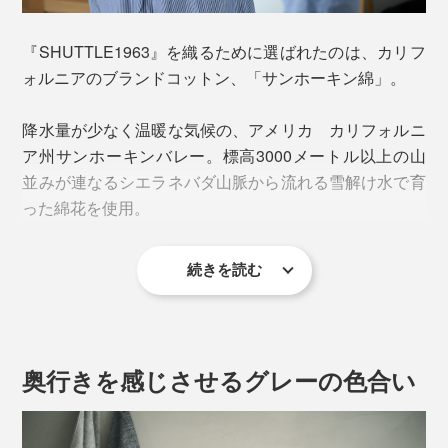
機」が主流だったそうですが、今治製のシャトル機が現
役で働いているのは、おそらく「渡辺パイル」だけ。
『SHUTTLE1963』を織るために選ばれたのは、カリフ
ォルニアのブランドコットン、「サンホーキン綿」。
高速化を続ける最新の機械と比べると、織る速度は半分
以下。糸の準備の時間を含めると、もっと時間がかかり
降水量が少なく温暖な気候の、アメリカ カリフォルニ
ます。
ア州サンホーキンバレー。標高3000メートル以上の山
並みが連なるシエラネバダ山脈から流れる雪解け水で育
杼（シャトル）の木管に巻きつけられる糸はわずか
った綿花を使用。
20cm分。20cm織るごとに付け替えが必要なため、常に
職人が張りついている必要もあり、効率とは真逆の製造
方法です。
続きを読む
繊維長が約32ミリある上質な長綿で、白度が高いため美
しい風合いに仕上がります。
奥行きを感じさせるグレーの色合い