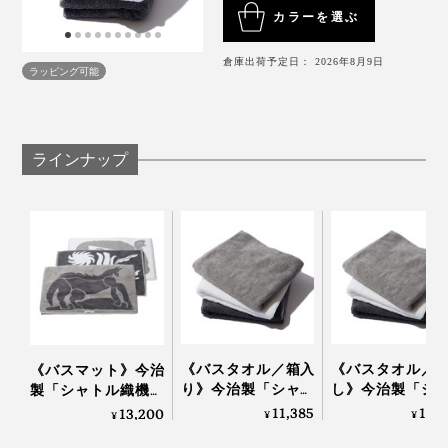
タンブラー乾燥する場合も、タオルのみにするのがおす
カラーを選ぶ
すめ。乾きにくいデニムなどと一緒にすると、タオルを
より長時間熱風にさらすことになり、繊維を傷める原因
倉庫出荷予定日： 2026年8月9日
ラッピング可能
になります。
しっかりと厚みもあって、踏んでもヨレにくく、家族３
人で使っても水分が床に貫通しません。
ラインナップ
バスマットとしては高価ですが、アートを購入すること
を思えば妥当だと思います！
《バスタオル／箱入
《バスタオル／
《バスマット》今治
り》今治製「シャト
し》今治製「シ
製「シャトル織機」
ル織機」でゆっくり
ル織機」でゆっ
でゆっくり織った、
11,385
11,
13,200
¥
¥
¥
メーカー担当者は、「洗濯ネット」に入れて洗濯、基本
織った、育つタオル
織った、育つタ
アートなバスマット