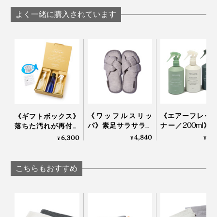
｜SHUTTLE 1963
｜SHUTTLE 1963
｜SHUTTLE 1963
「陰干し」、たまに「タンブラー乾燥」で、２年以上使
よく一緒に購入されています
っているそうですが、まだまだ気持ち良く使えているそ
う。
ていねいに作られたタオルだからこそ、お手入れもてい
ねいにすることで、タオルが応えてくれます。
《ワッフルスリッ
《エアーフレッ
《ギフトボックス》
パ》素足サラサラ、
ナー／200ml》
落ちた汚れが再付着
ホテルのタオルに包
成分配合で気に
しない、綿もカシミ
4,840
1,
6,300
¥
¥
¥
まれるような「播州
ニオイを瞬間リ
ヤも洗える「洗濯洗
織スリッパ」｜
ト、「緑の国」
剤」｜Fukii
LOOM&SPOOL
りに包まれる天
こちらもおすすめ
ロマのミストス
ー｜GREEN NATI
life