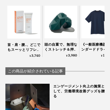
してつくった形です」と話します。
使っていくうちに、自分が「気持ちいい！」と感じるマ
ッサージが、ドンドン見つかるはずです。
頭の自重で、無理な
《一般医療機器 
首・肩・腰…、どこで
くストレッチ＆押圧
ンダードドライ
もスーッとリフレッ
できる「コリほぐ
半袖トップス》
シュする「バイタラ
3,980
14,
3,740
¥
¥
¥
し」｜P: REST
サラの肌触り、
イズゲル」｜VENEX
れ・コリを改善
「リカバリーウ
この商品が紹介されている記事
ア」｜VENEX
エンゲージメント向上の施策と
「左右の親指をそろえて、押圧する時の指の幅が、ちょ
して、労働環境改善グッズを贈
る
うどアーチの凸部の幅に当たります。