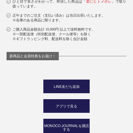
ひと目で良さがわかって、即決した商品は「
君にヒトメボレ
」で取り
扱っています。
正午までのご注文（支払い済み）は当日出荷いたします。
※在庫のある商品に限ります。
ご購入商品金額合計 10,000円 以上で送料無料です。
※一部配送便（特別配送便、クール便等）を除く
※ギフトラッピング料、配送料を除く合計金額
新商品と会員特典をお届け！
LINE友だち追加
アプリで見る
MONOCO JOURNALを購読
する