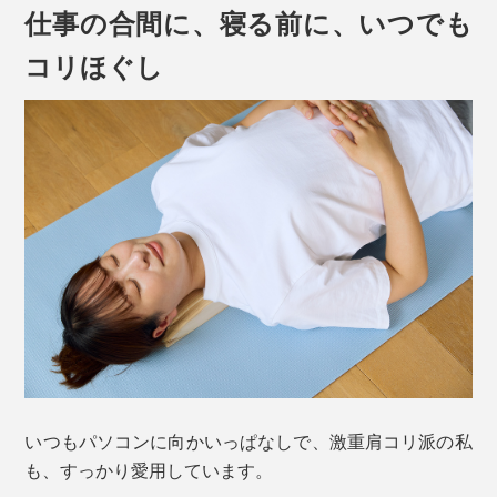
らい（笑）」
仕事の合間に、寝る前に、いつでも
コリほぐし
もともと健康への関心が高い寺島が、そんなにほめるな
んて――。
いつもパソコンに向かいっぱなしで、激重肩コリ派の私
も、すっかり愛用しています。
気になった私たちも、『指圧らくだ』を次々に試して、