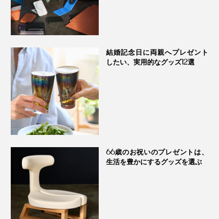
『指圧らくだ』は、平らな場所なら、どこでも使えま
す。ヨガマットや広いスペースがなくても大丈夫。着替
結婚記念日に両親へプレゼント
えの必要もありません。
したい、実用的なグッズ12選
疲れを感じたら、仕事の合間に、ソファで。
凸部の高さも、指でコリ部分を押す時の深さをイメージ
66歳のお祝いのプレゼントは、
して、設計しました」（内田さん）
生活を豊かにするグッズを選ぶ