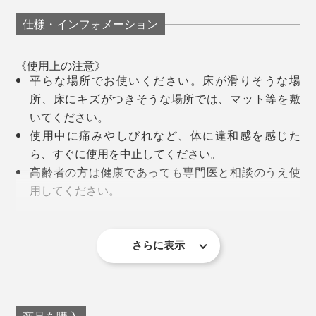
小さいアーチは、よりピンポイントに、コリを狙って刺
仕様・インフォメーション
激してくれます。シンプルながら、よく考え抜かれた設
計です。
《使用上の注意》
平らな場所でお使いください。床が滑りそうな場
ほかにも、『指圧らくだ』の位置を少し下げて、大きい
所、床にキズがつきそうな場所では、マット等を敷
アーチに肩甲骨あたりをのせて、胸を大きく伸ばしなが
いてください。
ら、ゆっくり深呼吸をしたり。
使用中に痛みやしびれなど、体に違和感を感じた
「UCHIDA」のロゴで知られる、トレーニングバットが人気
ら、すぐに使用を中止してください。
高齢者の方は健康であっても専門医と相談のうえ使
体の使い方を覚えるトレーニングバットから、次第に、
用してください。
体を鍛える・ケアするフィットネス用品の開発も始まっ
医師の治療を受けている方や体に異常を感じている
たそうで、『指圧らくだ』も、そのひとつだそう。
ときは、必ず専門医と相談のうえ使用してくださ
い。
さらに表示
近年注目を集めていて、有名雑誌のヘルスケア特集で
最初は数分程度の少ない時間から始めてください。
は、編集・ライターたちの愛用品として、紹介されたほ
押圧に筋肉が慣れてきたら、時間を徐々に伸ばして
どです。
いってください。