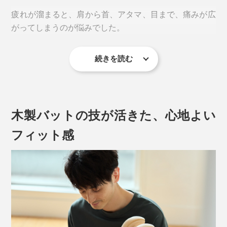
実感しました。
疲れが溜まると、肩から首、アタマ、目まで、痛みが広
がってしまうのが悩みでした。
これは、気持ちいい！
続きを読む
でも、『指圧らくだ』なら、大きいアーチが、首とアタ
マのつけ根に、ちょうどフィット。
木製バットの技が活きた、心地よい
フィット感
ゴロンと寝転ぶだけで、自重によって、肩や首、背中、
腰のコリがほぐれていく「指圧マッサージ器」です。