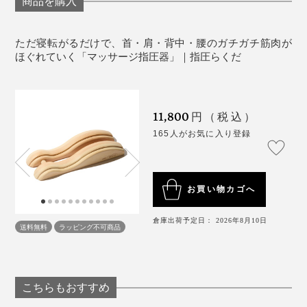
天然木でできていますので、時間の経過とともに反
商品を購入
小さいアーチを腰に、大きいアーチにお尻の上部をのせ
るなどの変形が生じる場合があります。
れば、腰からお尻をストレッチ。膝をたてたり、左右へ
ただ寝転がるだけで、首・肩・背中・腰のガチガチ筋肉が
交互に倒したりすると、腰のより深い場所を刺激しても
《商品仕様》
ほぐれていく「マッサージ指圧器」｜指圧らくだ
らえます。
サイズ：（約）全長38×幅15×高さ6.3cm
材質：スギ（無塗装）
コリを感じる場所に、大小それぞれのアーチを当てた
製造国：日本
11,800
円（税込）
り、膝の角度を変えたり、腕や脚を動かしたり、体を左
165人がお気に入り登録
右に倒したり……。
お買い物カゴへ
『指圧らくだ』は、木製バットづくりの技術を活かし
倉庫出荷予定日： 2026年8月10日
送料無料
ラッピング不可商品
て、森林王国・岩手産のスギ材から、熟練の職人たちが
削り出しています。
内田販売システムの代表、内田広子さんは、過去に腰を
こちらもおすすめ
傷めた経験から、「指圧師さんによる手技の再現を目指