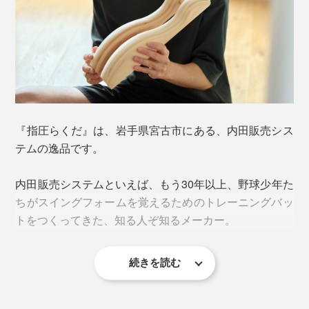
名前のとおり、ラクダの背中みたいに、“山（アー
縮こまったようにガッチガチの首全体が、ジワジワ～と
チ）”が2つ並んでいます。
押されながら、心地よく伸びていく感覚に、ハァ、うっ
とり。
小さいアーチは、肩甲骨の内側を、グイグイと刺激。腕
を上げ下げすると、アーチの凸部が指のように、コリ部
『指圧らくだ』は、岩手県宮古市にある、内田販売シス
分に入り込んでいく……あぁ、痛いけど、たまらない気
テムの逸品です。
持ちよさ！
内田販売システムといえば、もう30年以上、野球少年た
ちがスイングフォームを覚えるためのトレーニングバッ
トをつくってきた、知る人ぞ知るメーカー。
続きを読む
大きいアーチは、腰や背中、胸といった大きな筋肉を、
グーンと伸ばしてくれて、ストレッチが気持ちいい。