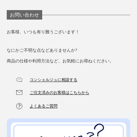
心地よくほぐせます。あなたも、ぜひ『指圧らくだ』に
寝転んでみてください。
お問い合わせ
お客様、いつも有り難うございます！
なにかご不明な点などありませんか?
商品の仕様や利用方法など、お気軽にお尋ねください。
コンシェルジュに相談する
おかげで、ゴロンと寝転んでも、痛すぎたりすることな
く、心地よく筋肉をほぐせます。
ご注文済みのお客様はこちらから
よくあるご質問
さぁ、『指圧らくだ』で、肩も、首も、腰も、コリをか
っ飛ばせ―！