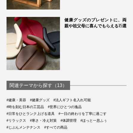
寝る前や、起床時に、ベッドや布団で。思いついたら、
健康グッズのプレゼントに、両
いつでも、どこでも！
親や祖父母に喜んでもらえる15選
木製のアーチを、段差のある凸型に削って、無塗装でツ
ルツルに仕上げるには、手間も時間もかかります。が、
関連テーマから探す（13）
「体に心地よくフィットするよう、職人たちが、ひとつ
ひとつ手で仕上げています。木製バットと同じく、体の
#健康・美容
#健康グッズ
#法人ギフト名入れ可能
動きと肌になじむように、手仕上げにこだわっているん
#時を刻む日本の工芸品
#世界にひとつの逸品
です」と、内田さん。
#日常をひとランク上げる道具
#一日の終わりを丁寧に過ごす
#リラックス
#寒さ・冷え対策
#体調管理
#ほっと一息ふぅ
#じぶんメンテナンス
#すべての商品
寝転がるだけで、自分の手では届きにくかったコリを、