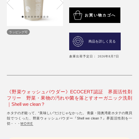
お買い物カゴへ
ラッピング可
商品を詳しく見る
倉庫出荷予定日： 2026年8月7日
《野菜ウォッシュパウダー》ECOCERT認証 界面活性剤
フリー 野菜・果物の汚れや菌を落とすオーガニック洗剤
｜Shell we clean？
ホタテの才能って、“美味しい”だけじゃなかった。 青森・陸奥湾産ホタテの廃貝
殻でつくった、野菜ウォッシュパウダー『Shell we clean？』界面活性剤を一
切・・・
MORE