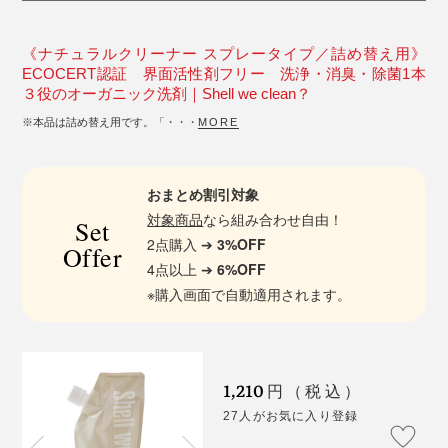
《ナチュラルクリーナー スプレータイプ／詰め替え用》
ECOCERT認証 界面活性剤フリー 洗浄・消臭・除菌1本
３役のオーガニック洗剤｜Shell we clean？
※本品は詰め替え用です。「・・・
MORE
おまとめ割引対象
対象商品
なら組み合わせ自由！
Set
2点購入 ➔
3%OFF
Offer
4点以上 ➔
6%OFF
※購入画面で自動適用されます。
1,210
円（税込）
27人がお気に入り登録