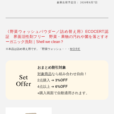
倉庫出荷予定日： 2026年8月7日
《野菜ウォッシュパウダー／詰め替え用》ECOCERT認
証 界面活性剤フリー 野菜・果物の汚れや菌を落とすオ
ーガニック洗剤｜Shell we clean？
※本品は詰め替え用です。「野菜ウォッシュ・・・
MORE
おまとめ割引対象
対象商品
なら組み合わせ自由！
Set
2点購入 ➔
3%OFF
Offer
4点以上 ➔
6%OFF
※購入画面で自動適用されます。