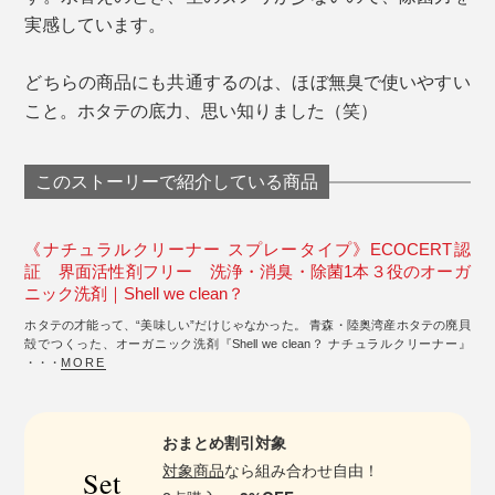
実感しています。
どちらの商品にも共通するのは、ほぼ無臭で使いやすい
こと。ホタテの底力、思い知りました（笑）
このストーリーで紹介している商品
《ナチュラルクリーナー スプレータイプ》ECOCERT認
証 界面活性剤フリー 洗浄・消臭・除菌1本３役のオーガ
ニック洗剤｜Shell we clean？
ホタテの才能って、“美味しい”だけじゃなかった。 青森・陸奥湾産ホタテの廃貝
殻でつくった、オーガニック洗剤『Shell we clean？ ナチュラルクリーナー』
・・・
MORE
おまとめ割引対象
対象商品
なら組み合わせ自由！
Set