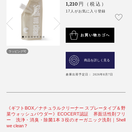
1,210
円（税込）
17人がお気に入り登録
お買い物カゴへ
ラッピング可
商品を詳しく見る
倉庫出荷予定日： 2026年8月7日
《ギフトBOX／ナチュラルクリーナー スプレータイプ＆野
菜ウォッシュパウダー》ECOCERT認証 界面活性剤フリ
ー 洗浄・消臭・除菌1本３役のオーガニック洗剤｜Shell
we clean？