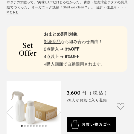
ホタテの才能って、“美味しい”だけじゃなかった。 青森・陸奥湾産ホタテの廃貝
殻でつくった、オーガニック洗剤『Shell we clean？』。 台所・住居用・・・
MORE
おまとめ割引対象
対象商品
なら組み合わせ自由！
Set
2点購入 ➔
3%OFF
Offer
4点以上 ➔
6%OFF
※購入画面で自動適用されます。
3,600
円（税込）
20人がお気に入り登録
お買い物カゴへ