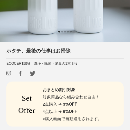
ホタテ、最後の仕事はお掃除
ECOCERT認証、洗浄・除菌・消臭の1本３役
おまとめ割引対象
Set
対象商品
なら組み合わせ自由！
2点購入 ➔
3%OFF
Offer
4点以上 ➔
6%OFF
※購入画面で自動適用されます。