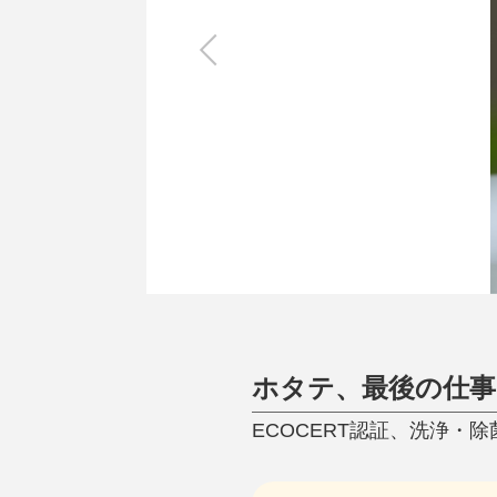
キッチン
すべて
調理家電
調理器具
食器
タオル・ふきん
キッチン雑貨
ホタテ、最後の仕事
ECOCERT認証、洗浄・