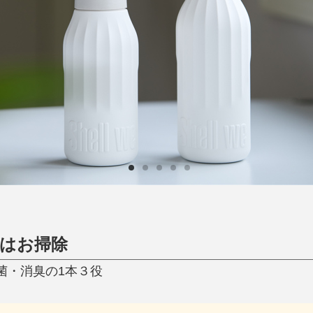
日用品
健康・美容
すべて
すべて
ひんやり今治タオル、生き返る〜
掃除・洗濯
肌・髪ケア
タオル
バスグッズ
スリッパ
ひんやりグッズ
防災用品
あったかグッズ
水筒
健康グッズ
日用品／その他
オーラルケア
はお掃除
除菌・消臭の1本３役