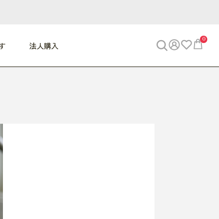
0
す
法人購入
WORK
ビジネス
ENJOY
寝具
10,000円 - 30,000円
30,000円以上
べて
すべて
すべて
すべて
らめきデスク
PC・スマホ関連
お出かけスパイス
敷き寝具
っと一息ふぅ
椅子・クッション
思い出トラベル
掛け寝具
っぱり清潔感
収納
外で過ごすって最高
パジャマ
事へGO
ビジネス／小物
好き・・にどっぷり
枕・小物