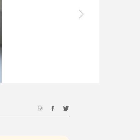
食料品
旅行・遊び
すべて
すべて
最後のひと口までキンキン
ドリンク
旅行
フード
アウトドア
旅行遊び／その他