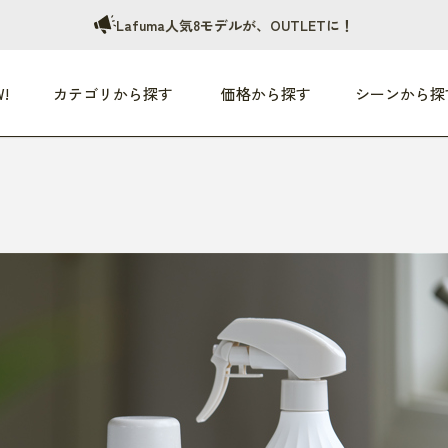
Lafuma人気8モデルが、OUTLETに！
!
カテゴリから探す
価格から探す
シーンから探
つめた〜い夏、どうぞ！
HEALTHY
家電
HOME
ファッション
- 3,000円
3,000円 - 5,000円
5,000円 - 10,000円
OP10
すべて
すべて
すべて
すべて
す
朝までぐっすり
リビング家電
居心地のいい空間
服
ひ
商品 (新着順)
本気で休む
キッチン家電
家事ルンルン
バッグ
ほ
覧
いつも清潔
美容・健康家電
食いしん坊クラブ
靴・靴下
や
じぶんメンテナンス
オーディオ家電
料理と団らん
レイングッズ
仕
め割引
おうちエクササイズ
ファッション／小物
レット
の他