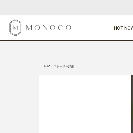
HOT NOW
新商品
CATEGORY
PRICE
SCENE
HOT NOW!
GIFTS
インテリア
1,000円未満
1,000円 
TOP
ストーリー詳細
今週のT
カテゴリから探す
価格から探す
シーンから探す
すべて
すべて
特別な贈りもの
家具
すべての
会話が弾む
収納
特集一
気のきく手土産
照明
毎日使ってね
インテリア雑貨
おまと
ベランダ・庭
アウト
インテリア／そ