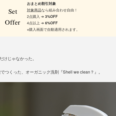
おまとめ割引対象
Set
対象商品
なら組み合わせ自由！
2点購入 ➔
3%OFF
Offer
4点以上 ➔
6%OFF
※購入画面で自動適用されます。
”だけじゃなかった。
くった、オーガニック洗剤『Shell we clean？』。