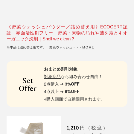
《野菜ウォッシュパウダー／詰め替え用》ECOCERT認
証 界面活性剤フリー 野菜・果物の汚れや菌を落とすオ
ーガニック洗剤｜Shell we clean？
※本品は詰め替え用です。「野菜ウォッシュ・・・
MORE
おまとめ割引対象
対象商品
なら組み合わせ自由！
Set
2点購入 ➔
3%OFF
Offer
4点以上 ➔
6%OFF
※購入画面で自動適用されます。
1,210
円（税込）