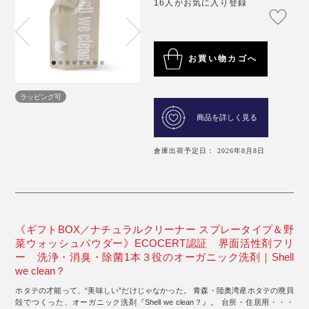
16人がお気に入り登録
お買い物カゴへ
ラッピング可
商品を詳しく見る
倉庫出荷予定日： 2026年8月8日
《ギフトBOX／ナチュラルクリーナー スプレータイプ＆野
菜ウォッシュパウダー》ECOCERT認証 界面活性剤フリ
ー 洗浄・消臭・除菌1本３役のオーガニック洗剤｜Shell
we clean？
ホタテの才能って、“美味しい”だけじゃなかった。 青森・陸奥湾産ホタテの廃貝
殻でつくった、オーガニック洗剤『Shell we clean？』。 台所・住居用・・・