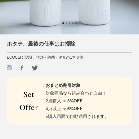
ホタテ、最後の仕事はお掃除
ECOCERT認証、洗浄・除菌・消臭の1本３役
おまとめ割引対象
Set
対象商品
なら組み合わせ自由！
2点購入 ➔
3%OFF
Offer
4点以上 ➔
6%OFF
※購入画面で自動適用されます。