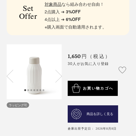
対象商品
なら組み合わせ自由！
Set
2点購入 ➔
3%OFF
Offer
4点以上 ➔
6%OFF
※購入画面で自動適用されます。
1,650
円（税込）
30人がお気に入り登録
お買い物カゴへ
ラッピング可
商品を詳しく見る
倉庫出荷予定日： 2026年8月8日