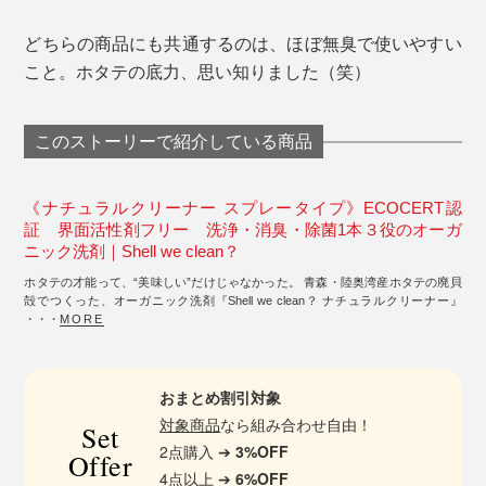
どちらの商品にも共通するのは、ほぼ無臭で使いやすい
こと。ホタテの底力、思い知りました（笑）
このストーリーで紹介している商品
《ナチュラルクリーナー スプレータイプ》ECOCERT認
証 界面活性剤フリー 洗浄・消臭・除菌1本３役のオーガ
ニック洗剤｜Shell we clean？
ホタテの才能って、“美味しい”だけじゃなかった。 青森・陸奥湾産ホタテの廃貝
殻でつくった、オーガニック洗剤『Shell we clean？ ナチュラルクリーナー』
・・・
MORE
おまとめ割引対象
対象商品
なら組み合わせ自由！
Set
2点購入 ➔
3%OFF
Offer
4点以上 ➔
6%OFF