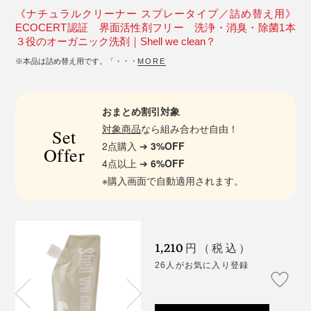
《ナチュラルクリーナー スプレータイプ／詰め替え用》
ECOCERT認証 界面活性剤フリー 洗浄・消臭・除菌1本
３役のオーガニック洗剤｜Shell we clean？
※本品は詰め替え用です。「・・・
MORE
おまとめ割引対象
対象商品
なら組み合わせ自由！
Set
2点購入 ➔
3%OFF
Offer
4点以上 ➔
6%OFF
※購入画面で自動適用されます。
1,210
円（税込）
26人がお気に入り登録