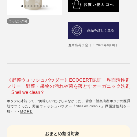
お買い物カゴへ
ラッピング可
商品を詳しく見る
倉庫出荷予定日： 2026年8月8日
《野菜ウォッシュパウダー》ECOCERT認証 界面活性剤
フリー 野菜・果物の汚れや菌を落とすオーガニック洗剤
｜Shell we clean？
ホタテの才能って、“美味しい”だけじゃなかった。 青森・陸奥湾産ホタテの廃貝
殻でつくった、野菜ウォッシュパウダー『Shell we clean？』界面活性剤を一
切・・・
MORE
おまとめ割引対象