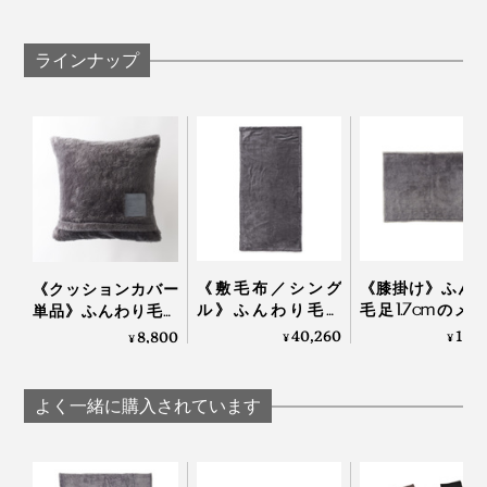
指定の時間以上加熱しないでください。
保温時間が短くなってきたら交換の目安です。
ラインナップ
万が一長時間加熱してしまった場合、冷ましてから
ご使用ください。
あずき本体の水分を使うため、くり返し100回程度の
使用が限界です（期間にして約3ヵ月）。「あずきピ
ロー」本体に使い始めの日時を記入できます。
《敷毛布／シング
《膝掛け》ふん
《クッションカバー
ル》ふんわり毛足
毛足1.7cmのメ
単品》ふんわり毛足
1.7cmのメリノウー
ウールが気持ち
2cmのメリノウール
40,260
15,
8,800
¥
¥
¥
ルが気持ちいい！背
い！軽い掛け心
が気持ちいい！腰も
中も腰も温まる「敷
「毛布」｜LOOM
お腹も暖かい「クッ
毛布」｜LOOM &
SPOOL ルームア
ションカバー」｜
よく一緒に購入されています
SPOOL ルームアンド
スプール SERENE
LOOM & SPOOL ルー
スプール SERENE
ムアンドスプール
SERENE