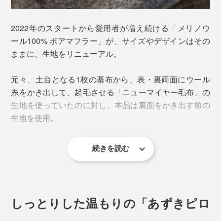
上質な素材を使って、熟練の職人が手間暇かけて作って
2022年のスタートから愛用者が増え続ける「メリノウ
いるの毛布なのに、どうしても端材や余り生地が出てし
ール100% ボアマフラー」が、サイズやデザインはその
まって、もったいない。なんとか、捨てずに活かした
ままに、生地をリニューアル。
い……。
元々、土台となる1枚の基布から、表・裏両面にウール
その思いから、「マフラー」は生まれました。
糸をかき出して、起毛させる「ニューマイヤー毛布」の
生地を使っていたのに対し、本品は裏面をかき出す前の
だから、温かさも、肌触りも、毛布とまったく同じ。ふ
生地を使用。
んわりメリノウールが、心も体も、優しく包み込んでく
れます。
続きを読む
ウールの毛足の長さ・量は同じですが、パイルが表・裏
面に分散されないので、密度が2倍に。その分、毛並み
にコシが出て、ますます温かくなりました。
しっとりした温もりの「あずきピロ