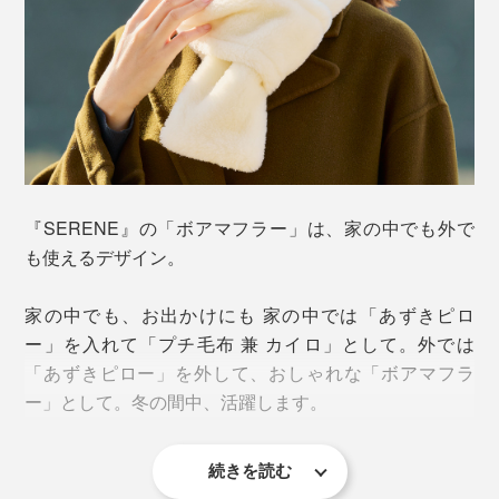
あずきは温めると湿気を帯びる性質があり、ふわふわの
羊毛ごしにもそのしっとり感がジワァ〜。なんとも心地
よい温もりに、思わず「あぁ」と声が漏れてしまうほ
ど。ほんのりとしたあずきの香りにも気持ちが和らぎま
す。
『SERENE』の「ボアマフラー」は、家の中でも外で
保温時間は約10〜20分間。蒸しタオルやカイロとちが
も使えるデザイン。
って、あずきが冷めた後も、柔らかい羊毛が首まわりを
温めつづけてくれます。
家の中でも、お出かけにも 家の中では「あずきピロ
ー」を入れて「プチ毛布 兼 カイロ」として。外では
「あずきピロー」を外して、おしゃれな「ボアマフラ
ー」として。冬の間中、活躍します。
続きを読む