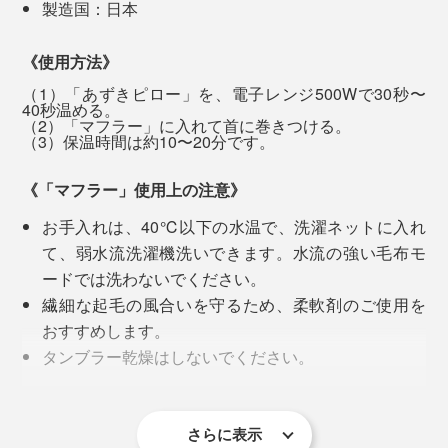
製造国：日本
《使用方法》
（1）「あずきピロー」を、電子レンジ500Wで30秒〜
40秒温める。
（2）「マフラー」に入れて首に巻きつける。
（3）保温時間は約10〜20分です。
《「マフラー」使用上の注意》
お手入れは、40℃以下の水温で、洗濯ネットに入れ
冒頭のスタッフは、『SERENE』の大ファンで、掛
て、弱水流洗濯機洗いできます。水流の強い毛布モ
け・敷き毛布を愛用し、同素材のマフラーも発売と同時
ードでは洗わないでください。
にすかさず購入。
繊細な起毛の風合いを守るため、柔軟剤のご使用を
おすすめします。
外出時に身に着けていると、よく「それどこの？」と聞
タンブラー乾燥はしないでください。
かれ、その都度「毛布のブランドの」と答えて驚かれて
ウールは天然素材のため、毛落ちがあります。
いるそうです。
ウール毛布は細かい毛羽が製品に残っているため、
使い始めは、濃い色の服に細かい毛羽が付くことが
さらに表示