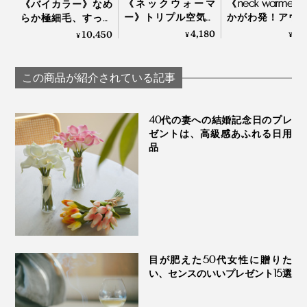
《ネックウォーマ
《neck warmer
《バイカラー》なめ
ー》トリプル空気層
かがわ発！アウ
らか極細毛、すっき
で冷気をブロックす
アにも、通勤に
り軽い着け心地の
4,180
7,
10,450
¥
¥
¥
る、ふわふわ起毛の
使える「ポーラ
「カシミヤネックウ
ネックウォーマー｜
ク®」のあった
ォーマー」｜el alto
寒がり屋さん
ックウォーマー｜tet
この商品が紹介されている記事
40代の妻への結婚記念日のプレ
ゼントは、高級感あふれる日用
品
目が肥えた50代女性に贈りた
い、センスのいいプレゼント15選