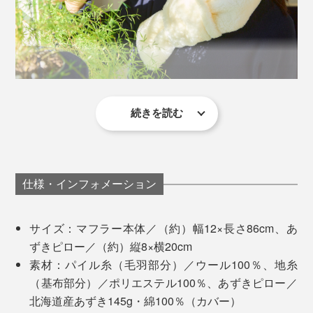
続きを読む
「あずきピロー」をチンして入れると、これまたなんと
も言えない温もり。フワフワの羊毛に、あずきのしっと
り感と重みも手伝って、本当に“ひつじにハグ”されてい
る気分になります。
仕様・インフォメーション
息子の首にかけてみたら、「いるねぇ、ひつじが。息づ
サイズ：マフラー本体／（約）幅12×長さ86cm、あ
かいも聞こえる」と言っていました（笑）
ずきピロー／（約）縦8×横20cm
素材：パイル糸（毛羽部分）／ウール100％、地糸
カラーは、深みのある「グレー」と、無染色の「アイボ
（基布部分）／ポリエステル100％、あずきピロー／
リー」の2色展開。男女年齢問わず、寒い季節のプレゼ
北海道産あずき145g・綿100％（カバー）
ントにもぴったりです。