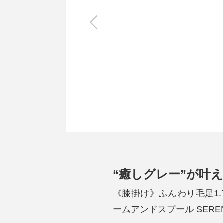
キッチン
すべて
調理家電
調理器具
食器
タオル・ふきん
キッチン雑貨
“癒しグレー”が叶
《膝掛け》ふんわり毛足1.
ームアンドスプール SERE