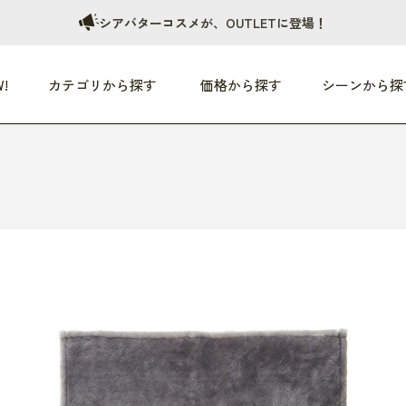
シアバターコスメが、OUTLETに登場！
!
カテゴリから探す
価格から探す
シーンから探
つめた〜い夏、どうぞ！
HEALTHY
家電
HOME
ファッション
- 3,000円
3,000円 - 5,000円
5,000円 - 10,000円
OP10
すべて
すべて
すべて
すべて
す
朝までぐっすり
リビング家電
居心地のいい空間
服
ひ
商品 (新着順)
本気で休む
キッチン家電
家事ルンルン
バッグ
ほ
覧
いつも清潔
美容・健康家電
食いしん坊クラブ
靴・靴下
や
じぶんメンテナンス
オーディオ家電
料理と団らん
レイングッズ
仕
め割引
おうちエクササイズ
ファッション／小物
レット
の他