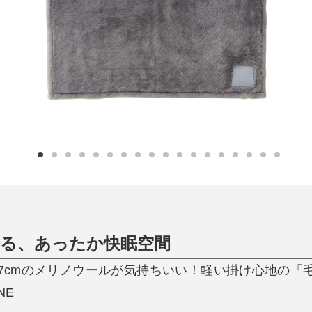
日用品
健康・美容
すべて
すべて
ひんやり今治タオル、生き返る〜
掃除・洗濯
肌・髪ケア
タオル
バスグッズ
スリッパ
ひんやりグッズ
防災用品
あったかグッズ
水筒
健康グッズ
日用品／その他
オーラルケア
える、あったか快眠空間
7cmのメリノウールが気持ちいい！軽い掛け心地の「毛布」｜
NE