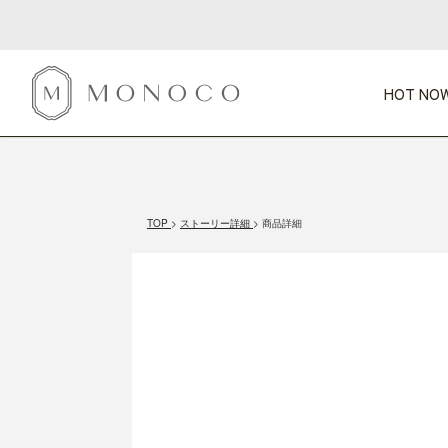
HOT NOW
新商品
CATEGORY
PRICE
SCENE
HOT NOW!
GIFTS
インテリア
1,000円未満
1,000円 
TOP
ストーリー詳細
商品詳細
今週のT
カテゴリから探す
価格から探す
シーンから探す
すべて
すべて
特別な贈りもの
家具
すべての
会話が弾む
収納
特集一
気のきく手土産
照明
毎日使ってね
インテリア雑貨
おまと
ベランダ・庭
アウト
インテリア／そ