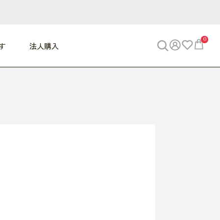
0
す
法人購入
WORK
ビジネス
ENJOY
寝具
10,000円 - 30,000円
30,000円以上
べて
すべて
すべて
すべて
らめきデスク
PC・スマホ関連
お出かけスパイス
敷き寝具
っと一息ふぅ
椅子・クッション
思い出トラベル
掛け寝具
っぱり清潔感
収納
外で過ごすって最高
パジャマ
事へGO
ビジネス／小物
好き・・にどっぷり
枕・小物