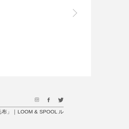
食料品
旅行・遊び
すべて
すべて
最後のひと口までキンキン
ドリンク
旅行
フード
アウトドア
旅行遊び／その他
LOOM & SPOOL ル