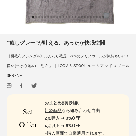
“癒しグレー”が叶える、あったか快眠空間
《掛毛布／シングル》ふんわり毛足1.7cmのメリノウールが気持ちいい！
軽い掛け心地の「毛布」｜LOOM & SPOOL ルームアンドスプール
SERENE
おまとめ割引対象
Set
対象商品
なら組み合わせ自由！
2点購入 ➔
3%OFF
Offer
4点以上 ➔
6%OFF
※購入画面で自動適用されます。