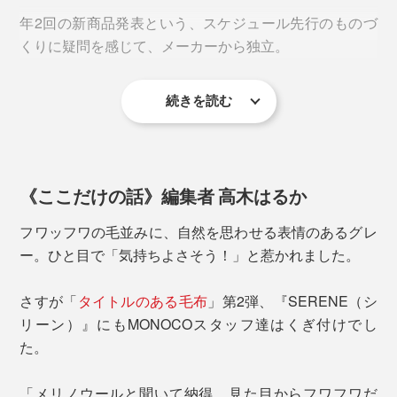
年2回の新商品発表という、スケジュール先行のものづ
くりに疑問を感じて、メーカーから独立。
続きを読む
以来、息の長いものづくりを追求し続け、2019年、現
代の暮しに合う上質な寝具を目指すブランド
『LOOM&SPOOL』を設立、『SERENE』が誕生しまし
寝転ぶと、手や足が沈むような、ふんわりした心地で、
た。
これは至福の気持ちよさ！
《ここだけの話》編集者 高木はるか
フワッフワの毛並みに、自然を思わせる表情のあるグレ
ー。ひと目で「気持ちよさそう！」と惹かれました。
『SERENE』は、ニューマイヤー毛布といって、もと
さすが「
タイトルのある毛布
」第2弾、『SERENE（シ
は保温力の低いアクリル製やポリエステル製の毛布を、
リーン）』にもMONOCOスタッフ達はくぎ付けでし
もっと暖かくするための製法でつくっています。
た。
土台となる1枚の基布から、オモテ・ウラ両面にウール
「メリノウールと聞いて納得。見た目からフワフワだ