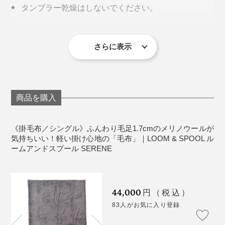
タンブラー乾燥はしないでください。
毛布はなかなかない。
ウールは天然素材のため、毛落ちがあります。
さらに、毛布の両端を編み立てたままにしているので、
ウール毛布は細かい毛羽が製品に残っているため、
ハーフケットやロングブランケットを寝起きに羽織るア
男性も女性も、大人も赤ちゃんも。ベッドカバーを掛け
ふつうの毛布より約10cm幅が広い。寝返りを打って
使い始めは、濃い色の服に細かい毛羽が付くことが
イデアは暖かくていいなと思った。パジャマやスウェッ
さらに表示
なくても、これ1枚で、寝室の顔になれる。長年、ずっ
も、はだけにくいつくりです。
あります。
ト姿もおしゃれに見える」
と使える。ありそうでなかった毛布です。
天然素材を染めているため、製造時期によって、グ
レーの色味に違いが出る場合があります。
制作者の廣瀬友子さんによると、私たちがイメージす
生産工程の都合上、プリントの色が端まで入らず
る、寝具としての毛布は、海外にはあまりないそう。
商品を購入
に、白地が見える場合があります、また、毛足の方
向によっては芯地のポリエステルが見えることがあ
日本ならではの寝具だなんて、おもしろいですね。
《掛毛布／シングル》ふんわり毛足1.7cmのメリノウールが
ります。
気持ちいい！軽い掛け心地の「毛布」｜LOOM & SPOOL ル
ームアンドスプール SERENE
洗濯後、表面の風合いが変化することもあります
そのせいか、毛布は長らく、海外に溢れるベッドカバー
が、肌触りや暖かさは、ほとんど変わりません。
のように、ファブリックデザインの影響を受けてこなか
った存在。
《商品仕様》
44,000
円（税込）
だから、現代のインテリアに合う毛布をつくりたかっ
1色で描いたようには見えない、味わい深いグレーは、
83人がお気に入り登録
サイズ：（約）幅150×長さ200cm（シングルサイ
使い始めた日やプレゼントされた日を書けるネームタグつき。毛布の端は、編み
た、と廣瀬さんは話します。
毛足の長いウールにプリント・蒸し加工することで、穏
立てたままなので、メリノウールの柔らかさをめいっぱい味わえる（端は、染め
ズ）