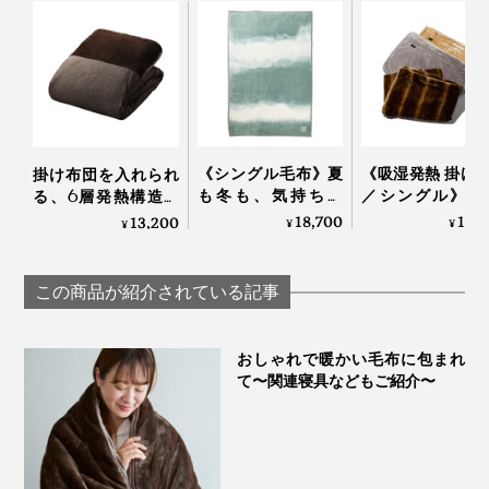
グレーの光の反射率は18％で、人間の肌や青空や雲、緑
《シングル毛布》夏
《吸湿発熱 掛け
掛け布団を入れられ
も冬も、気持ちい
／シングル》1
る、6層発熱構造の
の木々、あらゆる自然物の光の反射率も同じく平均
い！綿毛布の自然な
5℃アップ！ 軽
「オールインワン毛
18,700
13,
13,200
¥
¥
¥
18％。
柔らかさ｜FLOOD
なめらかさが格
布」｜CRESCALORE
OF LIGHT（LOOM＆
「毛布」｜CAL
私たちが自然を眺める時、目は、力みのないリラックス
SPOOL）
NIDO notteⅢ
この商品が紹介されている記事
状態にありますが、『SERENE』のグレーを見る時
も、同じように目が安らいでいると言えるでしょう。ま
おしゃれで暖かい毛布に包まれ
さに、癒しのグレーです。
て〜関連寝具などもご紹介〜