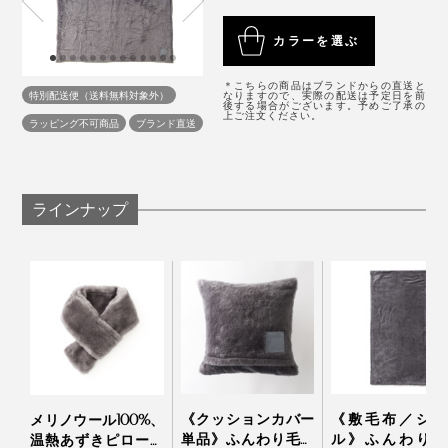
やかな陰影が生まれています。
残しや、白地が混じったりする場合があります）
重さ：約2kg
秋から冬と、春先は、この毛布1枚で。いちばん寒い真
たしかに、この毛布だけで、「寝室の雰囲気が上がる」
カラーを選ぶ
素材：パイル部分（起毛部分）／ウール100％、地糸
冬は、羽毛布団など掛布団の上に毛布をのせて。
さすがは130年の歴史がある“毛布のまち”、大阪・泉大
「起きたばかりの無造作のままできれい」を実感。
（基布部分）／ポリエステル100％
津製。
＊こちらの商品はブランドからの直送と
製造国：日本
特別配送便（送料無料対象外）
なりますので、実際の配送は予定日を前
自然のやさしさ、暖かさに包まれて、いつでも、心地よ
後する場合がございます。予めご了承の
もし、羽毛布団に加えて、好きなベッドカバーも選んだ
上ご注文ください。
ラッピング不可商品
ブランド直送
く眠れます。
としたら、だいたい5万円以上はかかることを考える
と、毛布1枚でインテリアが決まるって、画期的だと思
います。
ラインナップ
この冬、メリノウールならではの暖かさと、目に優し
い“癒しグレー”に包まれて、心地よい眠りを味わってく
ださい。
《クッションカバー
《敷毛布／シン
メリノウール100%、
単品》ふんわり毛足
ル》ふんわり毛
温熱あずきピロー付