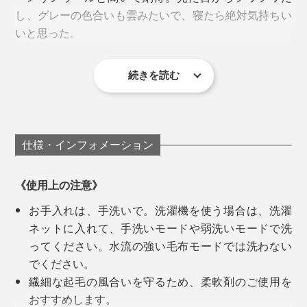
糸をかき出して、起毛させる製法なので、毛足はふんわ
し、グレーの色合いも雲みたいで、寝たら絶対気持ちい
り長く。
いと思った。
左から膝掛け、ロングブランケット、ハーフケット、シングル毛布
長い毛足のあいだに、体温で暖まった空気をたっぷり溜
続きを読む
廣瀬さんが目指した毛布は、「子どものときから、大人
め込むから、ウールのニューマイヤー毛布は、軽い仕上
実際に寝てみたら、期待以上の気持ちよさ。頬ずりした
ウールは、保温性と吸・放湿性にすぐれているので、冷
になっても、いつもそばにある自然素材のやさしさと、
がりで、ますます暖かいのです。
くなるくらい柔らかい」
え切った夜もヌクヌクしたまま、湿気（汗）だけ逃がし
ずっと使っていける色・デザイン」。
てくれて、一晩中、心地よい暖かさが続きます。
「前回の「
タイトルのある毛布
」もお気に入りですが、
仕様・インフォメーション
綿毛布なので、暖かさは『SERENE』が上ですね。毛
『SERENE』は、MONOCOで大好評「
タイトルのある
足もグッと長くてフサフサ。
毛布
」の第2弾。
《使用上の注意》
お手入れは、手洗いで。洗濯機を使う場合は、洗濯
よくある安価なウールはチクチクしたり、匂いが気にな
無地なのに、表情のあるグレーは、まるでモダンアート
ネットに入れて、手洗いモードや弱洗いモードで洗
ったりもしますが、『SERENE』には感じません。も
のようです。毛布1枚だけで、寝室が、洗練された空間
ってください。水流の強い毛布モードでは洗わない
ちろん、こっちも買います（笑）」
へ。
でください。
繊細な起毛の風合いを守るため、柔軟剤のご使用を
「無地だけど、濃淡があったり、端が白かったり、深み
おすすめします。
がある。グレーの毛布といっても、こんなにかっこいい