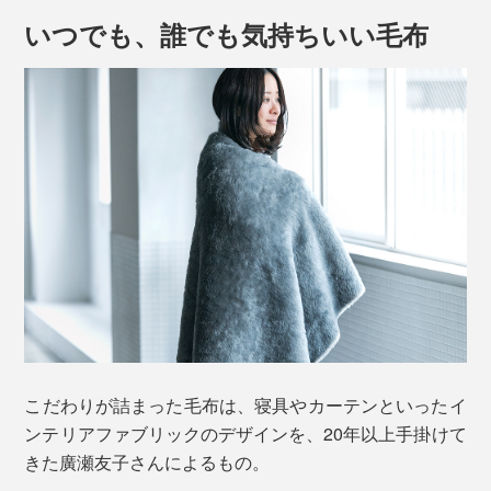
いつでも、誰でも気持ちいい毛布
たっぷり毛足が1.7cmもあるメリノウールが、土台の基
布（ポリエステル100％）に密に編み込まれているか
ら、心地よい仕上がりです。
昔ながらのウール毛布は、タテ糸とヨコ糸を二重に織っ
てから起毛させる、毛足の短い織り毛布が主流。
こだわりが詰まった毛布は、寝具やカーテンといったイ
ンテリアファブリックのデザインを、20年以上手掛けて
密に織る分、暖かさは十分でしたが、重さもありました
きた廣瀬友子さんによるもの。
（その分、価格も高価になりがち）。