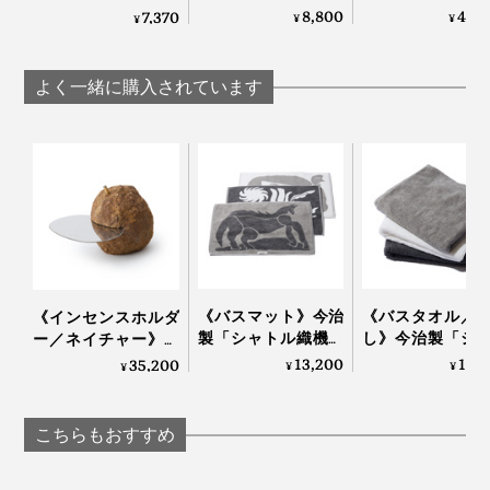
2cmのメリノウール
1.7cmのメリノ
き「ボアマフラー」
8,800
40,
7,370
¥
¥
¥
が気持ちいい！腰も
ルが気持ちいい
｜SERENE
実は、グレーは、目にとって一番“自然”な色。
お腹も暖かい「クッ
中も腰も温まる
ションカバー」｜
毛布」｜LOOM
よく一緒に購入されています
LOOM & SPOOL ル
SPOOL ルームア
プロカメラマンやカメラ好きにはよく知られています
なかでも『SERENE』は、糸の準備から毛布の仕上げ
ームアンドスプール
スプール SERENE
が、写真撮影では、被写体を肉眼で見た時にもっとも近
SERENE
まで、すべて一か所でできる国内唯一の工場で、熟練職
い、自然な明るさを「標準露出」と呼びます。
人たちがつくっています。
この明るさを確認するためのカード、「標準反射板」の
肌触りといい、軽さといい、自然のやさしさを感じる寝
色こそグレーなのです。
心地です。
《バスマット》今治
《バスタオル／
《インセンスホルダ
製「シャトル織機」
し》今治製「シ
ー／ネイチャー》鞍
でゆっくり織った、
ル織機」でゆっ
馬石を使った、アー
13,200
11,
35,200
¥
¥
¥
アートなバスマット
織った、育つタ
トな香立て｜siki
｜SHUTTLE 1963
｜SHUTTLE 1963
こちらもおすすめ